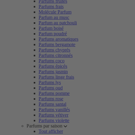
Parfums fruités
Parfums frais
Molécule Parfum
Parfum au musc
Parfum au patchouli
Parfum boisé
Parfum poudré
Parfums aromatiques
Parfums bergamote
Parfums chyprés
Parfums citronnés
Parfums coco
Parfums épicés
Parfums jasmin
Parfums linge frais
Parfums lys
Parfums oud
Parfums pomme
Parfums rose
Parfums santal
Parfums vanillés
Parfums vétiver
Parfums violette
Parfums par saison
Tout afficher