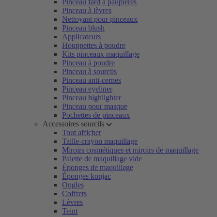
Pinceau fard à paupières
Pinceau à lèvres
Nettoyant pour pinceaux
Pinceau blush
Applicateurs
Houppettes à poudre
Kits pinceaux maquillage
Pinceau à poudre
Pinceau à sourcils
Pinceau anti-cernes
Pinceau eyeliner
Pinceau highlighter
Pinceau pour masque
Pochettes de pinceaux
Accessoires sourcils
Tout afficher
Taille-crayon maquillage
Miroirs cosmétiques et miroirs de maquillage
Palette de maquillage vide
Éponges de maquillage
Éponges konjac
Ongles
Coffrets
Lèvres
Teint