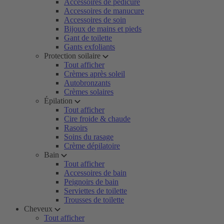
Accessoires de pédicure
Accessoires de manucure
Accessoires de soin
Bijoux de mains et pieds
Gant de toilette
Gants exfoliants
Protection soilaire
Tout afficher
Crèmes après soleil
Autobronzants
Crèmes solaires
Épilation
Tout afficher
Cire froide & chaude
Rasoirs
Soins du rasage
Crème dépilatoire
Bain
Tout afficher
Accessoires de bain
Peignoirs de bain
Serviettes de toilette
Trousses de toilette
Cheveux
Tout afficher