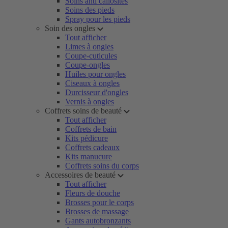
Soins anti callosités
Soins des pieds
Spray pour les pieds
Soin des ongles
Tout afficher
Limes à ongles
Coupe-cuticules
Coupe-ongles
Huiles pour ongles
Ciseaux à ongles
Durcisseur d'ongles
Vernis à ongles
Coffrets soins de beauté
Tout afficher
Coffrets de bain
Kits pédicure
Coffrets cadeaux
Kits manucure
Coffrets soins du corps
Accessoires de beauté
Tout afficher
Fleurs de douche
Brosses pour le corps
Brosses de massage
Gants autobronzants