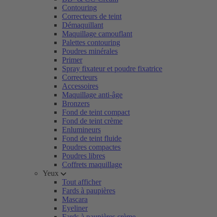
Contouring
Correcteurs de teint
Démaquillant
Maquillage camouflant
Palettes contouring
Poudres minérales
Primer
Spray fixateur et poudre fixatrice
Correcteurs
Accessoires
Maquillage anti-âge
Bronzers
Fond de teint compact
Fond de teint crème
Enlumineurs
Fond de teint fluide
Poudres compactes
Poudres libres
Coffrets maquillage
Yeux
Tout afficher
Fards à paupières
Mascara
Eyeliner
Fards à paupières crème