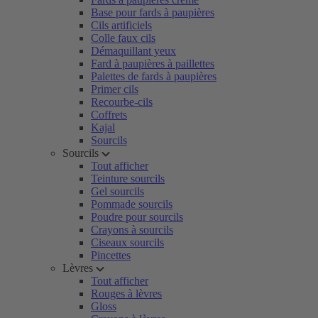
Base pour fards à paupières
Cils artificiels
Colle faux cils
Démaquillant yeux
Fard à paupières à paillettes
Palettes de fards à paupières
Primer cils
Recourbe-cils
Coffrets
Kajal
Sourcils
Sourcils
Tout afficher
Teinture sourcils
Gel sourcils
Pommade sourcils
Poudre pour sourcils
Crayons à sourcils
Ciseaux sourcils
Pincettes
Lèvres
Tout afficher
Rouges à lèvres
Gloss