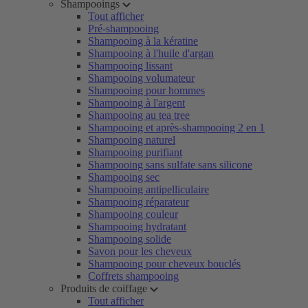
Shampooings
Tout afficher
Pré-shampooing
Shampooing à la kératine
Shampooing à l'huile d'argan
Shampooing lissant
Shampooing volumateur
Shampooing pour hommes
Shampooing à l'argent
Shampooing au tea tree
Shampooing et après-shampooing 2 en 1
Shampooing naturel
Shampooing purifiant
Shampooing sans sulfate sans silicone
Shampooing sec
Shampooing antipelliculaire
Shampooing réparateur
Shampooing couleur
Shampooing hydratant
Shampooing solide
Savon pour les cheveux
Shampooing pour cheveux bouclés
Coffrets shampooing
Produits de coiffage
Tout afficher