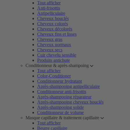
Tout afficher
Anti-frisottis
Antipelliculaire
Cheveux bouclés
Cheveux colorés
Cheveux décolorés
Cheveux fins et lisses
Cheveux gras
Cheveux normaux
Cheveux secs
Cuir chevelu sensible
Produits antichute
Conditionneur & après-shampoing
Tout afficher
Color-Conditioner
Conditionneur hydratant
Après-shampooing antipelliculaire
Conditionneur anti-frisottis
Après-shampooing réparateur
Après-shampooing cheveux bouclés
Après-shampooing solide
Conditionneur de volume
Masque capillaire & traitement capillaire
Tout afficher
Beurre capillaire