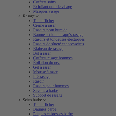
Coffrets soins
Exfoliant pour le visage
Masques visage
Rasage
Tout afficher
Crème à raser
Rasoirs peau humide
Baumes et lotions après-rasage
Rasoirs et tondeuses électriques
Rasoirs de sûreté et accessoires
Blaireau de rasage
Bol à raser
Coffrets rasage hommes
Épilation du nez
Gel à raser
Mousse à raser
Pré-rasage
Rasoir
Rasoirs pour hommes
Savons à barbe
Support de rasage
Soins barbe
Tout afficher
Baumes barbe
Peignes et brosses barbe