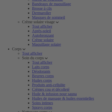
Bandeaux de maquillage
Brosse à cils
Dermaroller
Masques de sommeil
Crème solaire visage
Tout afficher
Après-soleil
Autobronzant
Crème solaire
Maquillage solaire
Corps
Tout afficher
Soin du corps
Tout afficher
Laits corps
Déodorants
Beurres corps
Huiles corps
Produits anti-cellulite
Crèmes cou et décolleté
Huile & infusion pour sauna
Huiles de massage & huiles essentielles
Soins intimes
Sprays corps
Nettoyage corps