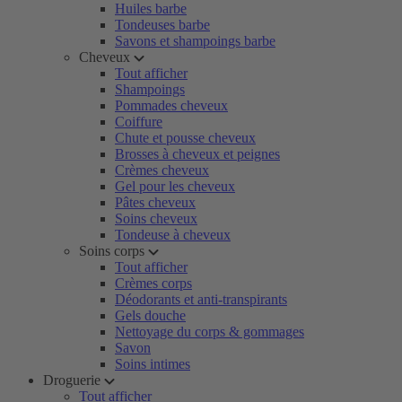
Huiles barbe
Tondeuses barbe
Savons et shampoings barbe
Cheveux
Tout afficher
Shampoings
Pommades cheveux
Coiffure
Chute et pousse cheveux
Brosses à cheveux et peignes
Crèmes cheveux
Gel pour les cheveux
Pâtes cheveux
Soins cheveux
Tondeuse à cheveux
Soins corps
Tout afficher
Crèmes corps
Déodorants et anti-transpirants
Gels douche
Nettoyage du corps & gommages
Savon
Soins intimes
Droguerie
Tout afficher