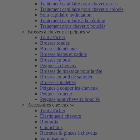
Traitement capillaire pour cheveux secs
Traitement capillaire pour cheveux colorés
Soin capillaire hydratation
Traitement capillaire à la kératine
Traitement pour cheveux bouclés
Brosses à cheveux et peignes
Tout afficher
Brosses rondes
Brosses démêlantes
Brosses plates et paddle
Brosses en bois
Peignes à cheveux
Brosses de massage pour la tête
Brosses en poil de sanglier
Brosses squelettes
Peignes à couper les cheveux
Peignes à queue
Peignes pour cheveux bouclés
Accessoires cheveux
Tout afficher
Élastiques à cheveux
Bigoudis
Chouchous
Barrettes & pinces à cheveux
Vaporisateurs