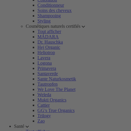
Conditionneur
Soins des cheveux
Shampooing
Styling
Cosmétiques naturels certifiés
Tout afficher
MÁDARA
Dr. Hauschka
Hej Organic
Heliotrop
Lavera
Logona
Primavera
Santaverde
Sante Naturkosmetik
Tautropfen
We Love The Planet
Weleda
Mukti Organics
Cattier
GG's True Organics
Trilogy
Zao
Santé