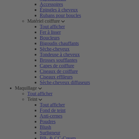
Accessoires
Épingles à cheveux
Rubans pour boucles
Matériel coiffure
Tout afficher
Fer à lisser
Boucleurs
Bigoudis chauffants
Sèche-cheveux
Tondeuse à cheveux
Brosses soufflantes
Capes de coiffure
Ciseaux de coiffure
Ciseaux effileurs
Sèche-cheveux diffuseurs
Maquillage
Tout afficher
Teint
Tout afficher
Fond de teint
Anti-cernes
Poudres
Blush
Surligneur
BB- & CC-Cream