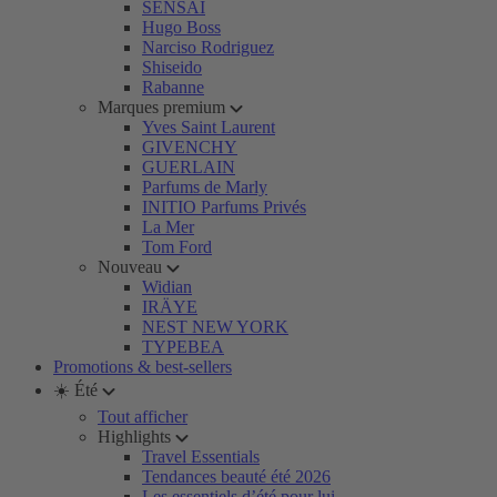
SENSAI
Hugo Boss
Narciso Rodriguez
Shiseido
Rabanne
Marques premium
Yves Saint Laurent
GIVENCHY
GUERLAIN
Parfums de Marly
INITIO Parfums Privés
La Mer
Tom Ford
Nouveau
Widian
IRÄYE
NEST NEW YORK
TYPEBEA
Promotions & best-sellers
☀️ Été
Tout afficher
Highlights
Travel Essentials
Tendances beauté été 2026
Les essentiels d’été pour lui