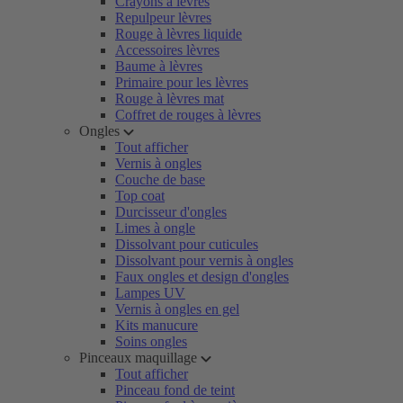
Crayons à lèvres
Repulpeur lèvres
Rouge à lèvres liquide
Accessoires lèvres
Baume à lèvres
Primaire pour les lèvres
Rouge à lèvres mat
Coffret de rouges à lèvres
Ongles
Tout afficher
Vernis à ongles
Couche de base
Top coat
Durcisseur d'ongles
Limes à ongle
Dissolvant pour cuticules
Dissolvant pour vernis à ongles
Faux ongles et design d'ongles
Lampes UV
Vernis à ongles en gel
Kits manucure
Soins ongles
Pinceaux maquillage
Tout afficher
Pinceau fond de teint