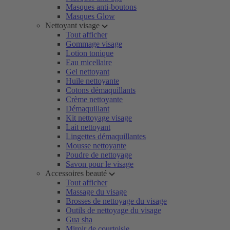
Masques anti-boutons
Masques Glow
Nettoyant visage
Tout afficher
Gommage visage
Lotion tonique
Eau micellaire
Gel nettoyant
Huile nettoyante
Cotons démaquillants
Crème nettoyante
Démaquillant
Kit nettoyage visage
Lait nettoyant
Lingettes démaquillantes
Mousse nettoyante
Poudre de nettoyage
Savon pour le visage
Accessoires beauté
Tout afficher
Massage du visage
Brosses de nettoyage du visage
Outils de nettoyage du visage
Gua sha
Miroir de courtoisie