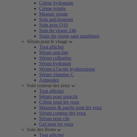
Crème hydratante
Crème teintée
Masque visage
Soin anti-boutons
Soin avec Q10
Soin du visage 24h
Soins du visage sans parabènes
Sérum pour le visage
Tout afficher
Sérum anti-âge
Sérum collagène
Sérum hydratant
Sérum à l'acide hyaluronique
Sérum vitamine C
Ampoules
Soin contour des yeux
Tout afficher
Sérum pour sourcils
Crème pour les yeux
Masques & patchs pour les yeux
Sérum contour des yeux
Sérum pour cils
Gel pour les yeux
Soin des lèvres
Tout afficher