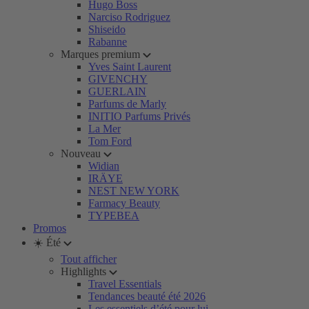
Hugo Boss
Narciso Rodriguez
Shiseido
Rabanne
Marques premium
Yves Saint Laurent
GIVENCHY
GUERLAIN
Parfums de Marly
INITIO Parfums Privés
La Mer
Tom Ford
Nouveau
Widian
IRÄYE
NEST NEW YORK
Farmacy Beauty
TYPEBEA
Promos
☀️ Été
Tout afficher
Highlights
Travel Essentials
Tendances beauté été 2026
Les essentiels d’été pour lui