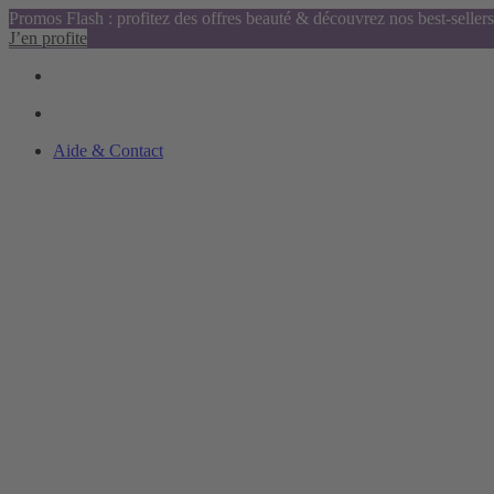
Promos Flash : profitez des offres beauté & découvrez nos best-sellers
J’en profite
Aide & Contact