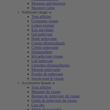
Masques anti-boutons
Masques Glow
Nettoyant visage
Tout afficher
Gommage visage
Lotion tonique
Eau micellaire
Gel nettoyant
Huile nettoyante
Cotons démaquillants
Crème nettoyante
Démaquillant
Kit nettoyage visage
Lait nettoyant
Lingettes démaquillantes
Mousse nettoyante
Poudre de nettoyage
Savon pour le visage
Accessoires beauté
Tout afficher
Massage du visage
Brosses de nettoyage du visage
Outils de nettoyage du visage
Gua sha
Miroir de courtoisie