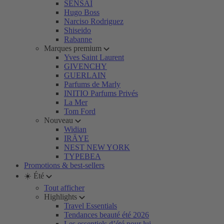
SENSAI
Hugo Boss
Narciso Rodriguez
Shiseido
Rabanne
Marques premium
Yves Saint Laurent
GIVENCHY
GUERLAIN
Parfums de Marly
INITIO Parfums Privés
La Mer
Tom Ford
Nouveau
Widian
IRÄYE
NEST NEW YORK
TYPEBEA
Promotions & best-sellers
☀️ Été
Tout afficher
Highlights
Travel Essentials
Tendances beauté été 2026
Les essentiels d’été pour lui