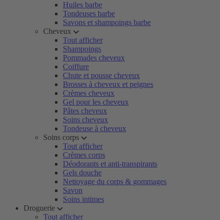
Huiles barbe
Tondeuses barbe
Savons et shampoings barbe
Cheveux
Tout afficher
Shampoings
Pommades cheveux
Coiffure
Chute et pousse cheveux
Brosses à cheveux et peignes
Crèmes cheveux
Gel pour les cheveux
Pâtes cheveux
Soins cheveux
Tondeuse à cheveux
Soins corps
Tout afficher
Crèmes corps
Déodorants et anti-transpirants
Gels douche
Nettoyage du corps & gommages
Savon
Soins intimes
Droguerie
Tout afficher