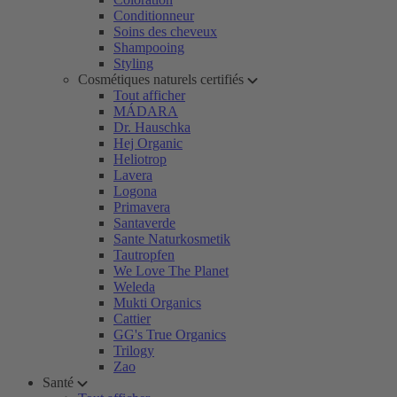
Conditionneur
Soins des cheveux
Shampooing
Styling
Cosmétiques naturels certifiés
Tout afficher
MÁDARA
Dr. Hauschka
Hej Organic
Heliotrop
Lavera
Logona
Primavera
Santaverde
Sante Naturkosmetik
Tautropfen
We Love The Planet
Weleda
Mukti Organics
Cattier
GG's True Organics
Trilogy
Zao
Santé