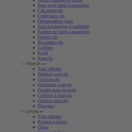
Base pour fards à paupières
Cils artificiels
Colle faux cils
Démaquillant yeux
Fard à paupières à paillettes
Palettes de fards à paupières
Primer cils
Recourbe-cils
Coffrets
Kajal
Sourcils
Sourcils
Tout afficher
Teinture sourcils
Gel sourcils
Pommade sourcils
Poudre pour sourcils
Crayons à sourcils
Ciseaux sourcils
Pincettes
Lèvres
Tout afficher
Rouges à lèvres
Gloss