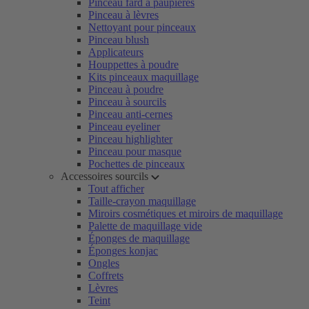
Pinceau fard à paupières
Pinceau à lèvres
Nettoyant pour pinceaux
Pinceau blush
Applicateurs
Houppettes à poudre
Kits pinceaux maquillage
Pinceau à poudre
Pinceau à sourcils
Pinceau anti-cernes
Pinceau eyeliner
Pinceau highlighter
Pinceau pour masque
Pochettes de pinceaux
Accessoires sourcils
Tout afficher
Taille-crayon maquillage
Miroirs cosmétiques et miroirs de maquillage
Palette de maquillage vide
Éponges de maquillage
Éponges konjac
Ongles
Coffrets
Lèvres
Teint