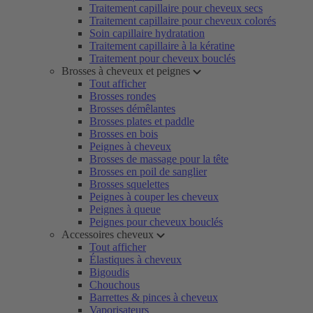
Traitement capillaire pour cheveux secs
Traitement capillaire pour cheveux colorés
Soin capillaire hydratation
Traitement capillaire à la kératine
Traitement pour cheveux bouclés
Brosses à cheveux et peignes
Tout afficher
Brosses rondes
Brosses démêlantes
Brosses plates et paddle
Brosses en bois
Peignes à cheveux
Brosses de massage pour la tête
Brosses en poil de sanglier
Brosses squelettes
Peignes à couper les cheveux
Peignes à queue
Peignes pour cheveux bouclés
Accessoires cheveux
Tout afficher
Élastiques à cheveux
Bigoudis
Chouchous
Barrettes & pinces à cheveux
Vaporisateurs