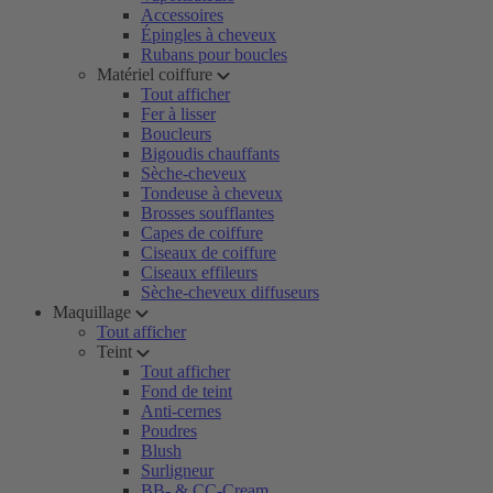
Accessoires
Épingles à cheveux
Rubans pour boucles
Matériel coiffure
Tout afficher
Fer à lisser
Boucleurs
Bigoudis chauffants
Sèche-cheveux
Tondeuse à cheveux
Brosses soufflantes
Capes de coiffure
Ciseaux de coiffure
Ciseaux effileurs
Sèche-cheveux diffuseurs
Maquillage
Tout afficher
Teint
Tout afficher
Fond de teint
Anti-cernes
Poudres
Blush
Surligneur
BB- & CC-Cream