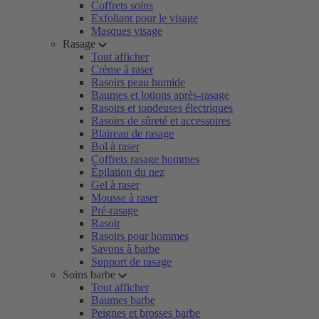
Coffrets soins
Exfoliant pour le visage
Masques visage
Rasage
Tout afficher
Crème à raser
Rasoirs peau humide
Baumes et lotions après-rasage
Rasoirs et tondeuses électriques
Rasoirs de sûreté et accessoires
Blaireau de rasage
Bol à raser
Coffrets rasage hommes
Épilation du nez
Gel à raser
Mousse à raser
Pré-rasage
Rasoir
Rasoirs pour hommes
Savons à barbe
Support de rasage
Soins barbe
Tout afficher
Baumes barbe
Peignes et brosses barbe