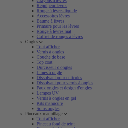
Crayons à lèvres
Repulpeur lèvres
Rouge à lèvres liquide
Accessoires lèvres
Baume à lèvres
Primaire pour les lèvres
Rouge à lèvres mat
Coffret de rouges à lèvres
Ongles
Tout afficher
Vernis à ongles
Couche de base
Top coat
Durcisseur d'ongles
Limes à ongle
Dissolvant pour cuticules
Dissolvant pour vernis à ongles
Faux ongles et design d'ongles
Lampes UV
Vernis à ongles en gel
Kits manucure
Soins ongles
Pinceaux maquillage
Tout afficher
Pinceau fond de teint