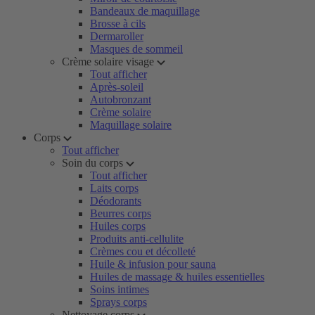
Bandeaux de maquillage
Brosse à cils
Dermaroller
Masques de sommeil
Crème solaire visage
Tout afficher
Après-soleil
Autobronzant
Crème solaire
Maquillage solaire
Corps
Tout afficher
Soin du corps
Tout afficher
Laits corps
Déodorants
Beurres corps
Huiles corps
Produits anti-cellulite
Crèmes cou et décolleté
Huile & infusion pour sauna
Huiles de massage & huiles essentielles
Soins intimes
Sprays corps
Nettoyage corps