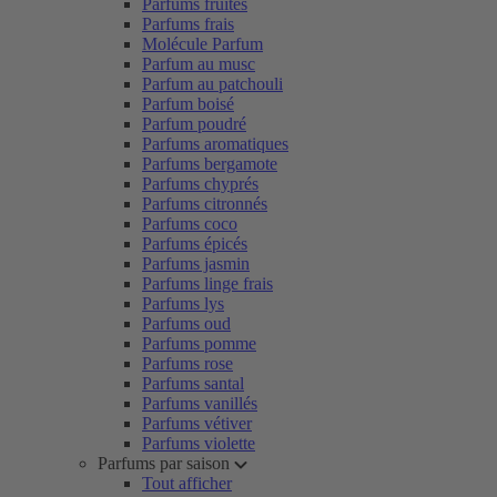
Parfums fruités
Parfums frais
Molécule Parfum
Parfum au musc
Parfum au patchouli
Parfum boisé
Parfum poudré
Parfums aromatiques
Parfums bergamote
Parfums chyprés
Parfums citronnés
Parfums coco
Parfums épicés
Parfums jasmin
Parfums linge frais
Parfums lys
Parfums oud
Parfums pomme
Parfums rose
Parfums santal
Parfums vanillés
Parfums vétiver
Parfums violette
Parfums par saison
Tout afficher