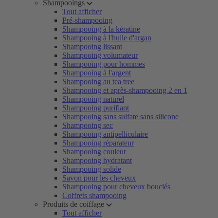
Shampooings
Tout afficher
Pré-shampooing
Shampooing à la kératine
Shampooing à l'huile d'argan
Shampooing lissant
Shampooing volumateur
Shampooing pour hommes
Shampooing à l'argent
Shampooing au tea tree
Shampooing et après-shampooing 2 en 1
Shampooing naturel
Shampooing purifiant
Shampooing sans sulfate sans silicone
Shampooing sec
Shampooing antipelliculaire
Shampooing réparateur
Shampooing couleur
Shampooing hydratant
Shampooing solide
Savon pour les cheveux
Shampooing pour cheveux bouclés
Coffrets shampooing
Produits de coiffage
Tout afficher