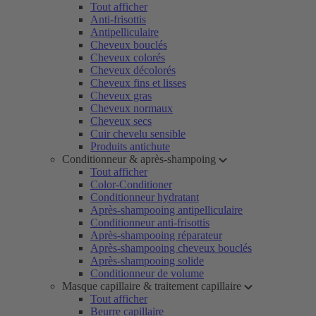
Tout afficher
Anti-frisottis
Antipelliculaire
Cheveux bouclés
Cheveux colorés
Cheveux décolorés
Cheveux fins et lisses
Cheveux gras
Cheveux normaux
Cheveux secs
Cuir chevelu sensible
Produits antichute
Conditionneur & après-shampoing
Tout afficher
Color-Conditioner
Conditionneur hydratant
Après-shampooing antipelliculaire
Conditionneur anti-frisottis
Après-shampooing réparateur
Après-shampooing cheveux bouclés
Après-shampooing solide
Conditionneur de volume
Masque capillaire & traitement capillaire
Tout afficher
Beurre capillaire