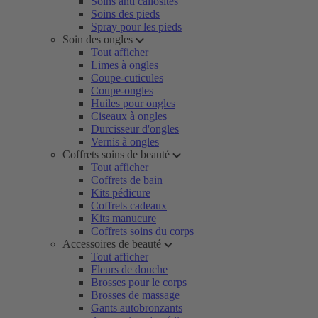
Soins anti callosités
Soins des pieds
Spray pour les pieds
Soin des ongles
Tout afficher
Limes à ongles
Coupe-cuticules
Coupe-ongles
Huiles pour ongles
Ciseaux à ongles
Durcisseur d'ongles
Vernis à ongles
Coffrets soins de beauté
Tout afficher
Coffrets de bain
Kits pédicure
Coffrets cadeaux
Kits manucure
Coffrets soins du corps
Accessoires de beauté
Tout afficher
Fleurs de douche
Brosses pour le corps
Brosses de massage
Gants autobronzants