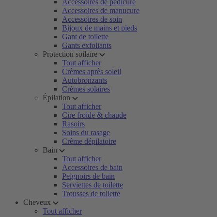
Accessoires de pédicure
Accessoires de manucure
Accessoires de soin
Bijoux de mains et pieds
Gant de toilette
Gants exfoliants
Protection soilaire
Tout afficher
Crèmes après soleil
Autobronzants
Crèmes solaires
Épilation
Tout afficher
Cire froide & chaude
Rasoirs
Soins du rasage
Crème dépilatoire
Bain
Tout afficher
Accessoires de bain
Peignoirs de bain
Serviettes de toilette
Trousses de toilette
Cheveux
Tout afficher