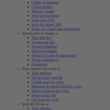
Crème hydratante
Crème teintée
Masque visage
Soin anti-boutons
Soin avec Q10
Soin du visage 24h
Soins du visage sans parabènes
Sérum pour le visage
Tout afficher
Sérum anti-âge
Sérum collagène
Sérum hydratant
Sérum à l'acide hyaluronique
Sérum vitamine C
Ampoules
Soin contour des yeux
Tout afficher
Sérum pour sourcils
Crème pour les yeux
Masques & patchs pour les yeux
Sérum contour des yeux
Sérum pour cils
Gel pour les yeux
Soin des lèvres
Tout afficher