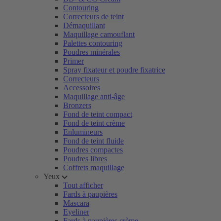
Contouring
Correcteurs de teint
Démaquillant
Maquillage camouflant
Palettes contouring
Poudres minérales
Primer
Spray fixateur et poudre fixatrice
Correcteurs
Accessoires
Maquillage anti-âge
Bronzers
Fond de teint compact
Fond de teint crème
Enlumineurs
Fond de teint fluide
Poudres compactes
Poudres libres
Coffrets maquillage
Yeux
Tout afficher
Fards à paupières
Mascara
Eyeliner
Fards à paupières crème