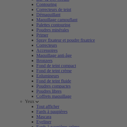
Contouring
Correcteurs de teint
Démaquillant
Maquillage camouflant
Palettes contouring
Poudres minérales
Primer
Spray fixateur et poudre fixatrice
Correcteurs
Accessoires
Maquillage anti-âge
Bronzers
Fond de teint compact
Fond de teint crème
Enlumineurs
Fond de teint fluide
Poudres compactes
Poudres libres
Coffrets maquillage
Yeux
Tout afficher
Fards à paupières
Mascara
Eyeliner
Fards à paupières crème