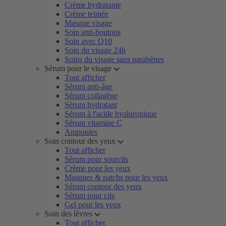
Crème hydratante
Crème teintée
Masque visage
Soin anti-boutons
Soin avec Q10
Soin du visage 24h
Soins du visage sans parabènes
Sérum pour le visage
Tout afficher
Sérum anti-âge
Sérum collagène
Sérum hydratant
Sérum à l'acide hyaluronique
Sérum vitamine C
Ampoules
Soin contour des yeux
Tout afficher
Sérum pour sourcils
Crème pour les yeux
Masques & patchs pour les yeux
Sérum contour des yeux
Sérum pour cils
Gel pour les yeux
Soin des lèvres
Tout afficher