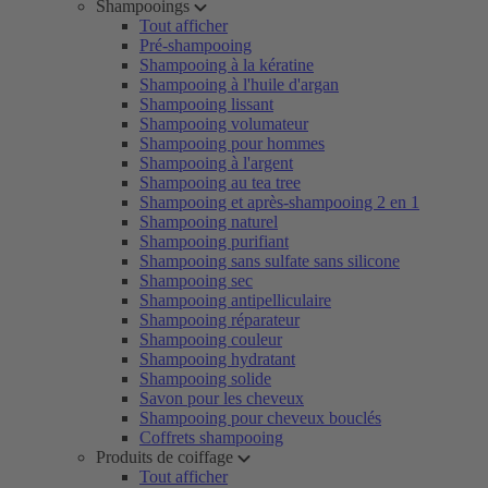
Shampooings
Tout afficher
Pré-shampooing
Shampooing à la kératine
Shampooing à l'huile d'argan
Shampooing lissant
Shampooing volumateur
Shampooing pour hommes
Shampooing à l'argent
Shampooing au tea tree
Shampooing et après-shampooing 2 en 1
Shampooing naturel
Shampooing purifiant
Shampooing sans sulfate sans silicone
Shampooing sec
Shampooing antipelliculaire
Shampooing réparateur
Shampooing couleur
Shampooing hydratant
Shampooing solide
Savon pour les cheveux
Shampooing pour cheveux bouclés
Coffrets shampooing
Produits de coiffage
Tout afficher