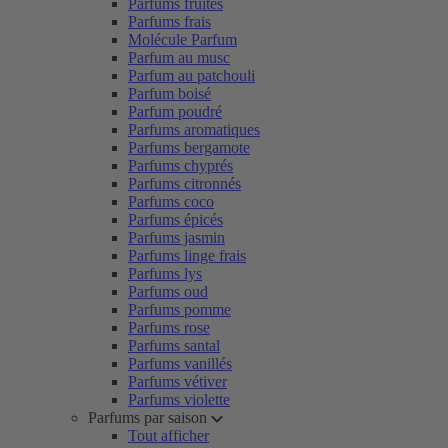
Parfums fruités
Parfums frais
Molécule Parfum
Parfum au musc
Parfum au patchouli
Parfum boisé
Parfum poudré
Parfums aromatiques
Parfums bergamote
Parfums chyprés
Parfums citronnés
Parfums coco
Parfums épicés
Parfums jasmin
Parfums linge frais
Parfums lys
Parfums oud
Parfums pomme
Parfums rose
Parfums santal
Parfums vanillés
Parfums vétiver
Parfums violette
Parfums par saison
Tout afficher