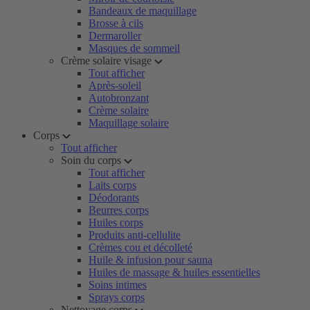
Bandeaux de maquillage
Brosse à cils
Dermaroller
Masques de sommeil
Crème solaire visage
Tout afficher
Après-soleil
Autobronzant
Crème solaire
Maquillage solaire
Corps
Tout afficher
Soin du corps
Tout afficher
Laits corps
Déodorants
Beurres corps
Huiles corps
Produits anti-cellulite
Crèmes cou et décolleté
Huile & infusion pour sauna
Huiles de massage & huiles essentielles
Soins intimes
Sprays corps
Nettoyage corps