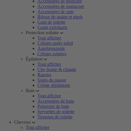
Accessoires de pédicure
Accessoires de manucure
Accessoires de soin
Bijoux de mains et pieds
Gant de toilette
Gants exfoliants
Protection soilaire
Tout afficher
Crèmes après soleil
Autobronzants
Crèmes solaires
Épilation
Tout afficher
Cire froide & chaude
Rasoirs
Soins du rasage
Crème dépilatoire
Bain
Tout afficher
Accessoires de bain
Peignoirs de bain
Serviettes de toilette
Trousses de toilette
Cheveux
Tout afficher