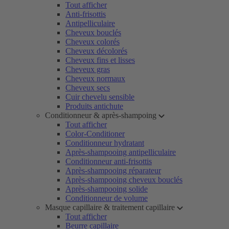
Tout afficher
Anti-frisottis
Antipelliculaire
Cheveux bouclés
Cheveux colorés
Cheveux décolorés
Cheveux fins et lisses
Cheveux gras
Cheveux normaux
Cheveux secs
Cuir chevelu sensible
Produits antichute
Conditionneur & après-shampoing
Tout afficher
Color-Conditioner
Conditionneur hydratant
Après-shampooing antipelliculaire
Conditionneur anti-frisottis
Après-shampooing réparateur
Après-shampooing cheveux bouclés
Après-shampooing solide
Conditionneur de volume
Masque capillaire & traitement capillaire
Tout afficher
Beurre capillaire