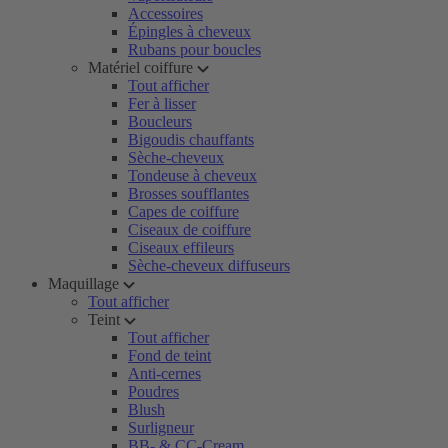
Accessoires
Épingles à cheveux
Rubans pour boucles
Matériel coiffure
Tout afficher
Fer à lisser
Boucleurs
Bigoudis chauffants
Sèche-cheveux
Tondeuse à cheveux
Brosses soufflantes
Capes de coiffure
Ciseaux de coiffure
Ciseaux effileurs
Sèche-cheveux diffuseurs
Maquillage
Tout afficher
Teint
Tout afficher
Fond de teint
Anti-cernes
Poudres
Blush
Surligneur
BB- & CC-Cream