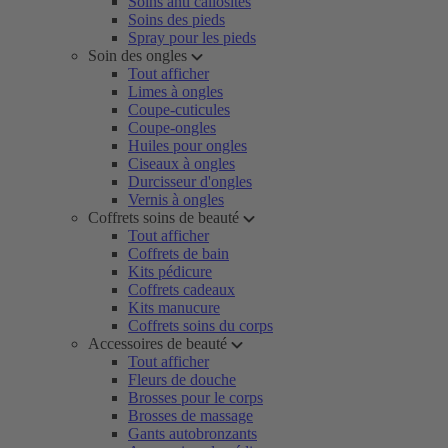
Soins anti callosités
Soins des pieds
Spray pour les pieds
Soin des ongles
Tout afficher
Limes à ongles
Coupe-cuticules
Coupe-ongles
Huiles pour ongles
Ciseaux à ongles
Durcisseur d'ongles
Vernis à ongles
Coffrets soins de beauté
Tout afficher
Coffrets de bain
Kits pédicure
Coffrets cadeaux
Kits manucure
Coffrets soins du corps
Accessoires de beauté
Tout afficher
Fleurs de douche
Brosses pour le corps
Brosses de massage
Gants autobronzants