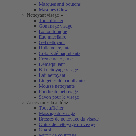
Masques anti-boutons
Masques Glow
Nettoyant visage
Tout afficher
Gommage visage
Lotion tonique
Eau micellaire
Gel nettoyant
Huile nettoyante
Cotons démaquillants
Crème nettoyante
Démaquillant
Kit nettoyage visage
Lait nettoyant
Lingettes démaquillantes
Mousse nettoyante
Poudre de nettoyage
Savon pour le visage
Accessoires beauté
Tout afficher
Massage du visage
Brosses de nettoyage du visage
Outils de nettoyage du visage
Gua sha
Miroir de courtoisie