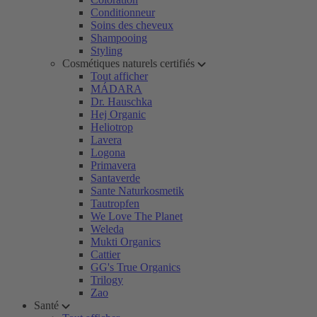
Conditionneur
Soins des cheveux
Shampooing
Styling
Cosmétiques naturels certifiés
Tout afficher
MÁDARA
Dr. Hauschka
Hej Organic
Heliotrop
Lavera
Logona
Primavera
Santaverde
Sante Naturkosmetik
Tautropfen
We Love The Planet
Weleda
Mukti Organics
Cattier
GG's True Organics
Trilogy
Zao
Santé