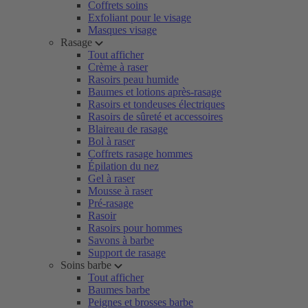
Coffrets soins
Exfoliant pour le visage
Masques visage
Rasage
Tout afficher
Crème à raser
Rasoirs peau humide
Baumes et lotions après-rasage
Rasoirs et tondeuses électriques
Rasoirs de sûreté et accessoires
Blaireau de rasage
Bol à raser
Coffrets rasage hommes
Épilation du nez
Gel à raser
Mousse à raser
Pré-rasage
Rasoir
Rasoirs pour hommes
Savons à barbe
Support de rasage
Soins barbe
Tout afficher
Baumes barbe
Peignes et brosses barbe