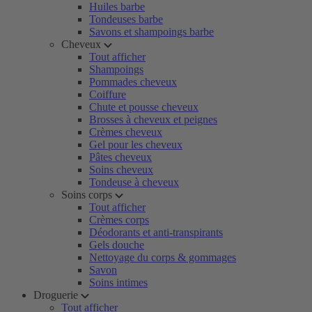
Huiles barbe
Tondeuses barbe
Savons et shampoings barbe
Cheveux
Tout afficher
Shampoings
Pommades cheveux
Coiffure
Chute et pousse cheveux
Brosses à cheveux et peignes
Crèmes cheveux
Gel pour les cheveux
Pâtes cheveux
Soins cheveux
Tondeuse à cheveux
Soins corps
Tout afficher
Crèmes corps
Déodorants et anti-transpirants
Gels douche
Nettoyage du corps & gommages
Savon
Soins intimes
Droguerie
Tout afficher