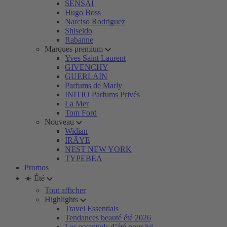
SENSAI
Hugo Boss
Narciso Rodriguez
Shiseido
Rabanne
Marques premium
Yves Saint Laurent
GIVENCHY
GUERLAIN
Parfums de Marly
INITIO Parfums Privés
La Mer
Tom Ford
Nouveau
Widian
IRÄYE
NEST NEW YORK
TYPEBEA
Promos
☀️ Été
Tout afficher
Highlights
Travel Essentials
Tendances beauté été 2026
Les essentiels d’été pour lui