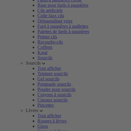
Base pour fards à paupières
Cils artificiels
Colle faux cils
Démaquillant yeux
Fard à paupières à paillettes
Palettes de fards à paupières
Primer cils
Recourbe-cils
Coffrets
Kajal
Sourcils
Sourcils
Tout afficher
Teinture sourcils
Gel sourcils
Pommade sourcils
Poudre pour sourcils
Crayons à sourcils
Ciseaux sourcils
Pincettes
Lèvres
Tout afficher
Rouges à lèvres
Gloss