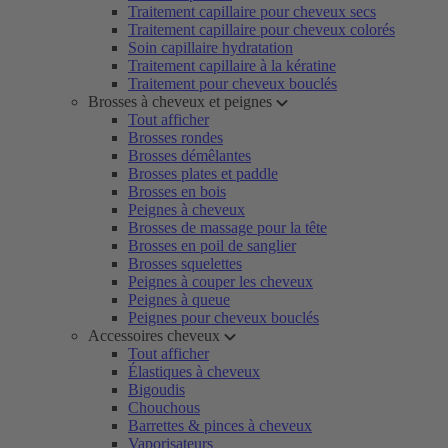
Traitement capillaire pour cheveux secs
Traitement capillaire pour cheveux colorés
Soin capillaire hydratation
Traitement capillaire à la kératine
Traitement pour cheveux bouclés
Brosses à cheveux et peignes
Tout afficher
Brosses rondes
Brosses démêlantes
Brosses plates et paddle
Brosses en bois
Peignes à cheveux
Brosses de massage pour la tête
Brosses en poil de sanglier
Brosses squelettes
Peignes à couper les cheveux
Peignes à queue
Peignes pour cheveux bouclés
Accessoires cheveux
Tout afficher
Élastiques à cheveux
Bigoudis
Chouchous
Barrettes & pinces à cheveux
Vaporisateurs