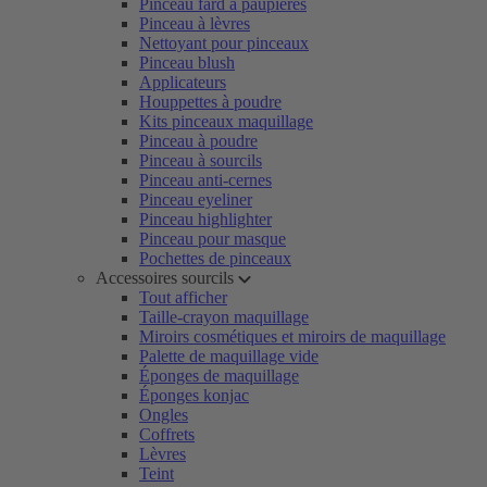
Pinceau fard à paupières
Pinceau à lèvres
Nettoyant pour pinceaux
Pinceau blush
Applicateurs
Houppettes à poudre
Kits pinceaux maquillage
Pinceau à poudre
Pinceau à sourcils
Pinceau anti-cernes
Pinceau eyeliner
Pinceau highlighter
Pinceau pour masque
Pochettes de pinceaux
Accessoires sourcils
Tout afficher
Taille-crayon maquillage
Miroirs cosmétiques et miroirs de maquillage
Palette de maquillage vide
Éponges de maquillage
Éponges konjac
Ongles
Coffrets
Lèvres
Teint