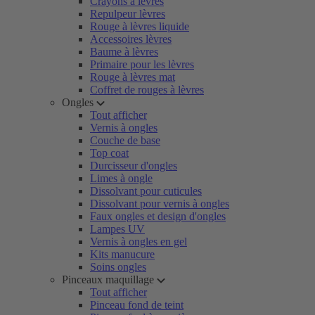
Crayons à lèvres
Repulpeur lèvres
Rouge à lèvres liquide
Accessoires lèvres
Baume à lèvres
Primaire pour les lèvres
Rouge à lèvres mat
Coffret de rouges à lèvres
Ongles
Tout afficher
Vernis à ongles
Couche de base
Top coat
Durcisseur d'ongles
Limes à ongle
Dissolvant pour cuticules
Dissolvant pour vernis à ongles
Faux ongles et design d'ongles
Lampes UV
Vernis à ongles en gel
Kits manucure
Soins ongles
Pinceaux maquillage
Tout afficher
Pinceau fond de teint