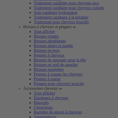
Traitement capillaire pour cheveux secs
Traitement capillaire pour cheveux colorés
Soin capillaire hydratation
Traitement capillaire à la kératine
Traitement pour cheveux bouclés
Brosses à cheveux et peignes
Tout afficher
Brosses rondes
Brosses démêlantes
Brosses plates et paddle
Brosses en bois
Peignes à cheveux
Brosses de massage pour la tête
Brosses en poil de sanglier
Brosses squelettes
Peignes à couper les cheveux
Peignes à queue
Peignes pour cheveux bouclés
Accessoires cheveux
Tout afficher
Élastiques à cheveux
Bigoudis
Chouchous
Barrettes & pinces à cheveux
Vaporisateurs