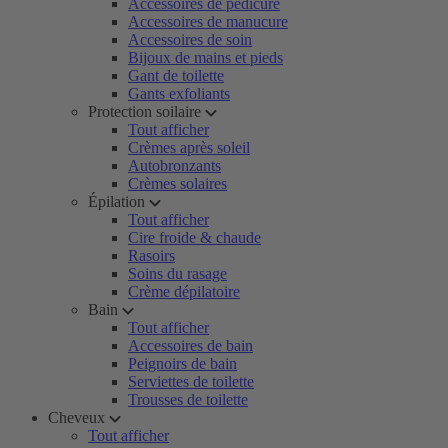
Accessoires de pédicure
Accessoires de manucure
Accessoires de soin
Bijoux de mains et pieds
Gant de toilette
Gants exfoliants
Protection soilaire
Tout afficher
Crèmes après soleil
Autobronzants
Crèmes solaires
Épilation
Tout afficher
Cire froide & chaude
Rasoirs
Soins du rasage
Crème dépilatoire
Bain
Tout afficher
Accessoires de bain
Peignoirs de bain
Serviettes de toilette
Trousses de toilette
Cheveux
Tout afficher