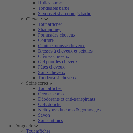
Huiles barbe
Tondeuses barbe
Savons et shampoings barbe
Cheveux
Tout afficher
Shampoings
Pommades cheveux
Coiffure
Chute et pousse cheveux
Brosses à cheveux et peignes
Crèmes cheveux
Gel pour les cheveux
Pâtes cheveux
Soins cheveux
Tondeuse à cheveux
Soins corps
Tout afficher
Crèmes corps
Déodorants et anti-transpirants
Gels douche
Nettoyage du corps & gommages
Savon
Soins intimes
Droguerie
Tout afficher