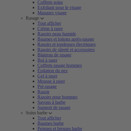
Coffrets soins
Exfoliant pour le visage
Masques visage
Rasage
Tout afficher
Crème à raser
Rasoirs peau humide
Baumes et lotions après-rasage
Rasoirs et tondeuses électriques
Rasoirs de sûreté et accessoires
Blaireau de rasage
Bol à raser
Coffrets rasage hommes
Épilation du nez
Gel à raser
Mousse à raser
Pré-rasage
Rasoir
Rasoirs pour hommes
Savons à barbe
Support de rasage
Soins barbe
Tout afficher
Baumes barbe
Peignes et brosses barbe