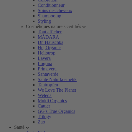
Conditionneur
Soins des cheveux
Shampooing
Styling
Cosmétiques naturels certifiés
Tout afficher
MÁDARA
Dr. Hauschka
Hej Organic
Heliotrop
Lavera
Logona
Primavera
Santaverde
Sante Naturkosmetik
Tautropfen
We Love The Planet
Weleda
Mukti Organics
Cattier
GG's True Organics
Trilogy
Zao
Santé