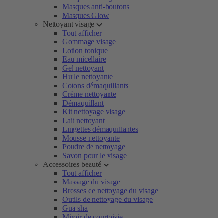
Masques anti-boutons
Masques Glow
Nettoyant visage
Tout afficher
Gommage visage
Lotion tonique
Eau micellaire
Gel nettoyant
Huile nettoyante
Cotons démaquillants
Crème nettoyante
Démaquillant
Kit nettoyage visage
Lait nettoyant
Lingettes démaquillantes
Mousse nettoyante
Poudre de nettoyage
Savon pour le visage
Accessoires beauté
Tout afficher
Massage du visage
Brosses de nettoyage du visage
Outils de nettoyage du visage
Gua sha
Miroir de courtoisie