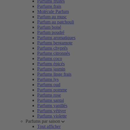
Parfums fruités
Parfums frais
Molécule Parfum
Parfum au musc
Parfum au patchouli
Parfum boisé
Parfum poudré
Parfums aromatiques
Parfums bergamote
Parfums chyprés
Parfums citronnés
Parfums coco
Parfums épicés
Parfums jasmin
Parfums linge frais
Parfums lys
Parfums oud
Parfums pomme
Parfums rose
Parfums santal
Parfums vanillés
Parfums vétiver
Parfums violette
Parfums par saison
Tout afficher