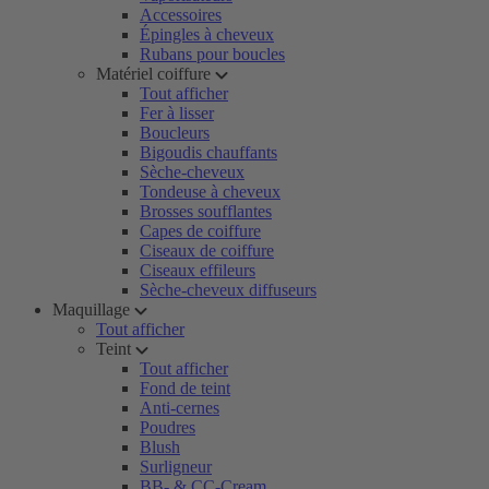
Accessoires
Épingles à cheveux
Rubans pour boucles
Matériel coiffure
Tout afficher
Fer à lisser
Boucleurs
Bigoudis chauffants
Sèche-cheveux
Tondeuse à cheveux
Brosses soufflantes
Capes de coiffure
Ciseaux de coiffure
Ciseaux effileurs
Sèche-cheveux diffuseurs
Maquillage
Tout afficher
Teint
Tout afficher
Fond de teint
Anti-cernes
Poudres
Blush
Surligneur
BB- & CC-Cream