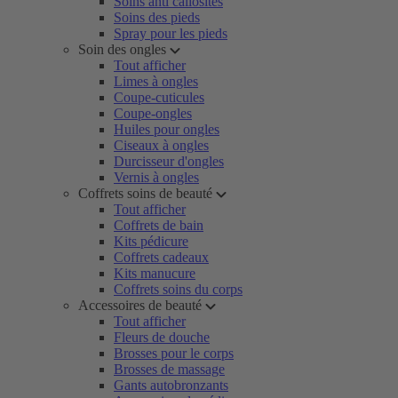
Soins anti callosités
Soins des pieds
Spray pour les pieds
Soin des ongles
Tout afficher
Limes à ongles
Coupe-cuticules
Coupe-ongles
Huiles pour ongles
Ciseaux à ongles
Durcisseur d'ongles
Vernis à ongles
Coffrets soins de beauté
Tout afficher
Coffrets de bain
Kits pédicure
Coffrets cadeaux
Kits manucure
Coffrets soins du corps
Accessoires de beauté
Tout afficher
Fleurs de douche
Brosses pour le corps
Brosses de massage
Gants autobronzants