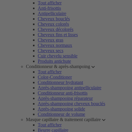
Tout afficher
Anti-frisottis
Antipelliculaire
Cheveux bouclés
Cheveux colorés
Cheveux décolorés
Cheveux fins et lisses
Cheveux gras
Cheveux normaux
Cheveux secs
Cuir chevelu sensible
Produits antichute
Conditionneur & après-shampoing
Tout afficher
Color-Conditioner
Conditionneur hydratant
Après-shampooing antipelliculaire
Conditionneur anti-frisottis
Après-shampooing réparateur
Après-shampooing cheveux bouclés
Après-shampooing solide
Conditionneur de volume
Masque capillaire & traitement capillaire
Tout afficher
Beurre capillaire