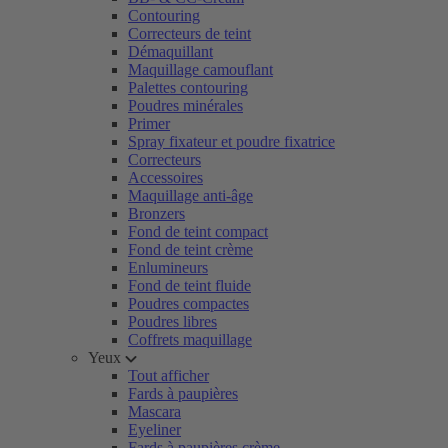
Contouring
Correcteurs de teint
Démaquillant
Maquillage camouflant
Palettes contouring
Poudres minérales
Primer
Spray fixateur et poudre fixatrice
Correcteurs
Accessoires
Maquillage anti-âge
Bronzers
Fond de teint compact
Fond de teint crème
Enlumineurs
Fond de teint fluide
Poudres compactes
Poudres libres
Coffrets maquillage
Yeux
Tout afficher
Fards à paupières
Mascara
Eyeliner
Fards à paupières crème