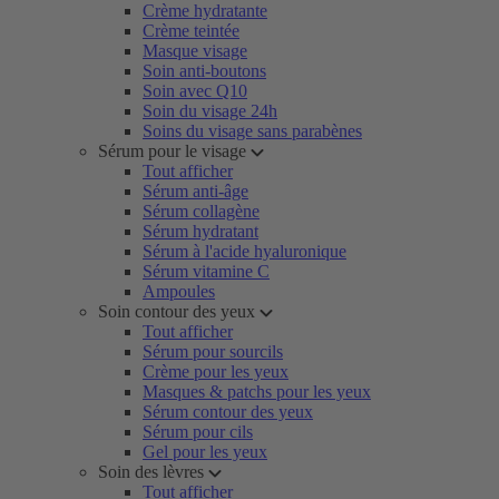
Crème hydratante
Crème teintée
Masque visage
Soin anti-boutons
Soin avec Q10
Soin du visage 24h
Soins du visage sans parabènes
Sérum pour le visage
Tout afficher
Sérum anti-âge
Sérum collagène
Sérum hydratant
Sérum à l'acide hyaluronique
Sérum vitamine C
Ampoules
Soin contour des yeux
Tout afficher
Sérum pour sourcils
Crème pour les yeux
Masques & patchs pour les yeux
Sérum contour des yeux
Sérum pour cils
Gel pour les yeux
Soin des lèvres
Tout afficher