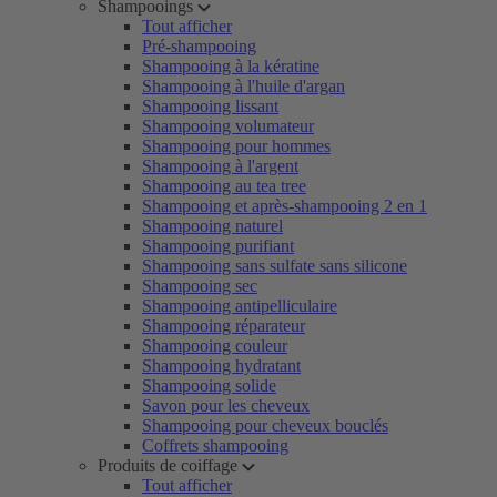
Shampooings
Tout afficher
Pré-shampooing
Shampooing à la kératine
Shampooing à l'huile d'argan
Shampooing lissant
Shampooing volumateur
Shampooing pour hommes
Shampooing à l'argent
Shampooing au tea tree
Shampooing et après-shampooing 2 en 1
Shampooing naturel
Shampooing purifiant
Shampooing sans sulfate sans silicone
Shampooing sec
Shampooing antipelliculaire
Shampooing réparateur
Shampooing couleur
Shampooing hydratant
Shampooing solide
Savon pour les cheveux
Shampooing pour cheveux bouclés
Coffrets shampooing
Produits de coiffage
Tout afficher