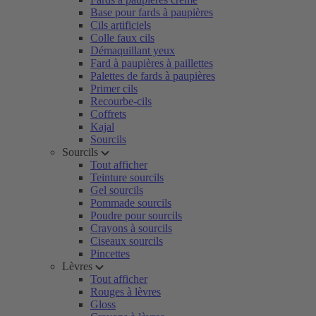
Base pour fards à paupières
Cils artificiels
Colle faux cils
Démaquillant yeux
Fard à paupières à paillettes
Palettes de fards à paupières
Primer cils
Recourbe-cils
Coffrets
Kajal
Sourcils
Sourcils
Tout afficher
Teinture sourcils
Gel sourcils
Pommade sourcils
Poudre pour sourcils
Crayons à sourcils
Ciseaux sourcils
Pincettes
Lèvres
Tout afficher
Rouges à lèvres
Gloss