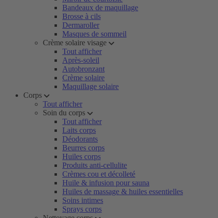
Bandeaux de maquillage
Brosse à cils
Dermaroller
Masques de sommeil
Crème solaire visage
Tout afficher
Après-soleil
Autobronzant
Crème solaire
Maquillage solaire
Corps
Tout afficher
Soin du corps
Tout afficher
Laits corps
Déodorants
Beurres corps
Huiles corps
Produits anti-cellulite
Crèmes cou et décolleté
Huile & infusion pour sauna
Huiles de massage & huiles essentielles
Soins intimes
Sprays corps
Nettoyage corps