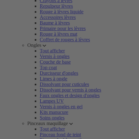
Crayons à lèvres
Repulpeur lèvres
Rouge à lèvres liquide
Accessoires lèvres
Baume à lèvres
Primaire pour les lèvres
Rouge à lèvres mat
Coffret de rouges à lèvres
Ongles
Tout afficher
Vernis à ongles
Couche de base
Top coat
Durcisseur d'ongles
Limes à ongle
Dissolvant pour cuticules
Dissolvant pour vernis à ongles
Faux ongles et design d'ongles
Lampes UV
Vernis à ongles en gel
Kits manucure
Soins ongles
Pinceaux maquillage
Tout afficher
Pinceau fond de teint