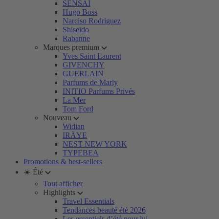
SENSAI
Hugo Boss
Narciso Rodriguez
Shiseido
Rabanne
Marques premium
Yves Saint Laurent
GIVENCHY
GUERLAIN
Parfums de Marly
INITIO Parfums Privés
La Mer
Tom Ford
Nouveau
Widian
IRÄYE
NEST NEW YORK
TYPEBEA
Promotions & best-sellers
☀️ Été
Tout afficher
Highlights
Travel Essentials
Tendances beauté été 2026
Les essentiels d’été pour lui