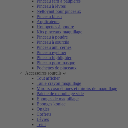
Pinceau fard à paupières
Pinceau à lèvres
Nettoyant pour pinceaux
Pinceau blush
Applicateurs
Houppettes à poudre
Kits pinceaux maquillage
Pinceau à poudre
Pinceau à sourcils
Pinceau anti-cernes
Pinceau eyeliner
Pinceau highlighter
Pinceau pour masque
Pochettes de pinceaux
Accessoires sourcils
Tout afficher
Taille-crayon maquillage
Miroirs cosmétiques et miroirs de maquillage
Palette de maquillage vide
Éponges de maquillage
Éponges konjac
Ongles
Coffrets
Lèvres
Teint