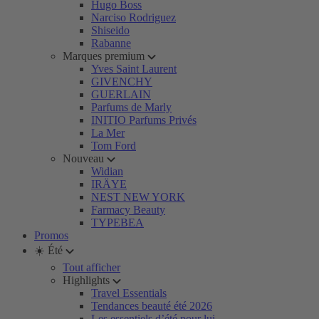
Hugo Boss
Narciso Rodriguez
Shiseido
Rabanne
Marques premium
Yves Saint Laurent
GIVENCHY
GUERLAIN
Parfums de Marly
INITIO Parfums Privés
La Mer
Tom Ford
Nouveau
Widian
IRÄYE
NEST NEW YORK
Farmacy Beauty
TYPEBEA
Promos
☀️ Été
Tout afficher
Highlights
Travel Essentials
Tendances beauté été 2026
Les essentiels d’été pour lui