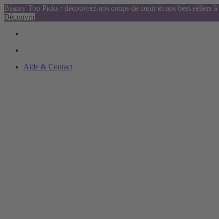
Beauty Top Picks : découvrez nos coups de cœur et nos best-sellers à 
Découvrir
Aide & Contact