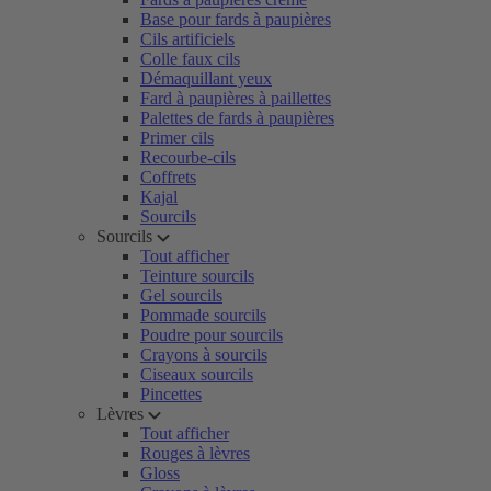
Base pour fards à paupières
Cils artificiels
Colle faux cils
Démaquillant yeux
Fard à paupières à paillettes
Palettes de fards à paupières
Primer cils
Recourbe-cils
Coffrets
Kajal
Sourcils
Sourcils
Tout afficher
Teinture sourcils
Gel sourcils
Pommade sourcils
Poudre pour sourcils
Crayons à sourcils
Ciseaux sourcils
Pincettes
Lèvres
Tout afficher
Rouges à lèvres
Gloss