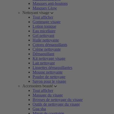
Masques anti-boutons
Masques Glow
Nettoyant visage
Tout afficher
Gommage visage
Lotion tonique
Eau micellaire
Gel nettoyant
Huile nettoyante
Cotons démaquillants
Crème nettoyante
Démaquillant
Kit nettoyage visage
Lait nettoyant
Lingettes démaquillantes
Mousse nettoyante
Poudre de nettoyage
Savon pour le visage
Accessoires beauté
Tout afficher
Massage du visage
Brosses de nettoyage du visage
Outils de nettoyage du visage
Gua sha
Miroir de courtoisie