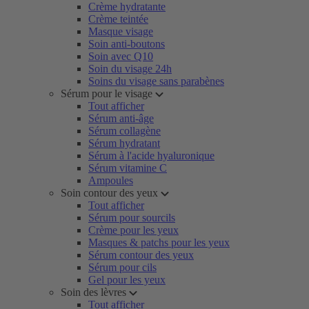
Crème hydratante
Crème teintée
Masque visage
Soin anti-boutons
Soin avec Q10
Soin du visage 24h
Soins du visage sans parabènes
Sérum pour le visage
Tout afficher
Sérum anti-âge
Sérum collagène
Sérum hydratant
Sérum à l'acide hyaluronique
Sérum vitamine C
Ampoules
Soin contour des yeux
Tout afficher
Sérum pour sourcils
Crème pour les yeux
Masques & patchs pour les yeux
Sérum contour des yeux
Sérum pour cils
Gel pour les yeux
Soin des lèvres
Tout afficher