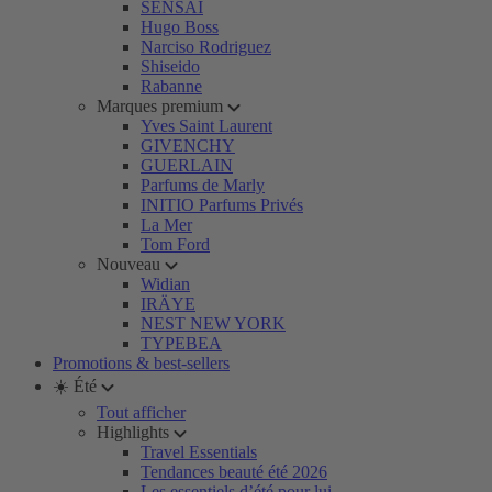
SENSAI
Hugo Boss
Narciso Rodriguez
Shiseido
Rabanne
Marques premium
Yves Saint Laurent
GIVENCHY
GUERLAIN
Parfums de Marly
INITIO Parfums Privés
La Mer
Tom Ford
Nouveau
Widian
IRÄYE
NEST NEW YORK
TYPEBEA
Promotions & best-sellers
☀️ Été
Tout afficher
Highlights
Travel Essentials
Tendances beauté été 2026
Les essentiels d’été pour lui