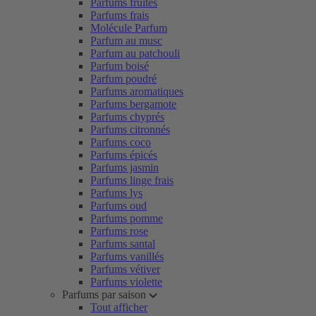
Parfums fruités
Parfums frais
Molécule Parfum
Parfum au musc
Parfum au patchouli
Parfum boisé
Parfum poudré
Parfums aromatiques
Parfums bergamote
Parfums chyprés
Parfums citronnés
Parfums coco
Parfums épicés
Parfums jasmin
Parfums linge frais
Parfums lys
Parfums oud
Parfums pomme
Parfums rose
Parfums santal
Parfums vanillés
Parfums vétiver
Parfums violette
Parfums par saison
Tout afficher