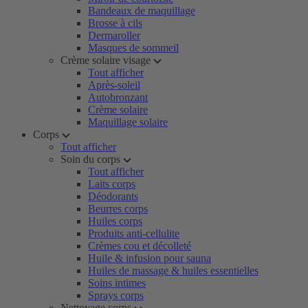
Bandeaux de maquillage
Brosse à cils
Dermaroller
Masques de sommeil
Crème solaire visage
Tout afficher
Après-soleil
Autobronzant
Crème solaire
Maquillage solaire
Corps
Tout afficher
Soin du corps
Tout afficher
Laits corps
Déodorants
Beurres corps
Huiles corps
Produits anti-cellulite
Crèmes cou et décolleté
Huile & infusion pour sauna
Huiles de massage & huiles essentielles
Soins intimes
Sprays corps
Nettoyage corps