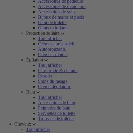
Accessoires de pédicure
Accessoires de manucure
Accessoires de soin
Bijoux de mains et pieds
Gant de toilette
Gants exfoliants
Protection soilaire
Tout afficher
Crèmes après soleil
Autobronzants
Crèmes solaires
Épilation
Tout afficher
Cire froide & chaude
Rasoirs
Soins du rasage
Crème dépilatoire
Bain
Tout afficher
Accessoires de bain
Peignoirs de bain
Serviettes de toilette
Trousses de toilette
Cheveux
Tout afficher