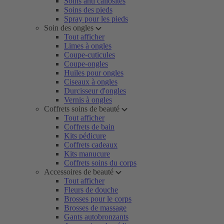
Soins anti callosités
Soins des pieds
Spray pour les pieds
Soin des ongles
Tout afficher
Limes à ongles
Coupe-cuticules
Coupe-ongles
Huiles pour ongles
Ciseaux à ongles
Durcisseur d'ongles
Vernis à ongles
Coffrets soins de beauté
Tout afficher
Coffrets de bain
Kits pédicure
Coffrets cadeaux
Kits manucure
Coffrets soins du corps
Accessoires de beauté
Tout afficher
Fleurs de douche
Brosses pour le corps
Brosses de massage
Gants autobronzants