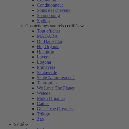
Conditionneur
Soins des cheveux
Shampooing
Styling
Cosmétiques naturels certifiés
Tout afficher
MÁDARA
Dr. Hauschka
Hej Organic
Heliotrop
Lavera
Logona
Primavera
Santaverde
Sante Naturkosmetik
Tautropfen
We Love The Planet
Weleda
Mukti Organics
Cattier
GG's True Organics
Trilogy
Zao
Santé