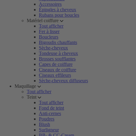
Accessoires
Épingles à cheveux
Rubans pour boucles
Matériel coiffure
Tout afficher
Fer à lisser
Boucleurs
Bigoudis chauffants
Sèche-cheveux
Tondeuse à cheveux
Brosses soufflantes
Capes de coiffure
Ciseaux de coiffure
Ciseaux effileurs
Sèche-cheveux diffuseurs
Maquillage
Tout afficher
Teint
Tout afficher
Fond de teint
Anti-cernes
Poudres
Blush
Surligneur
BB- & CC-Cream