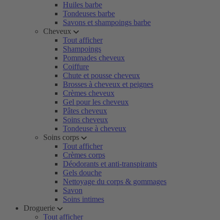
Huiles barbe
Tondeuses barbe
Savons et shampoings barbe
Cheveux
Tout afficher
Shampoings
Pommades cheveux
Coiffure
Chute et pousse cheveux
Brosses à cheveux et peignes
Crèmes cheveux
Gel pour les cheveux
Pâtes cheveux
Soins cheveux
Tondeuse à cheveux
Soins corps
Tout afficher
Crèmes corps
Déodorants et anti-transpirants
Gels douche
Nettoyage du corps & gommages
Savon
Soins intimes
Droguerie
Tout afficher