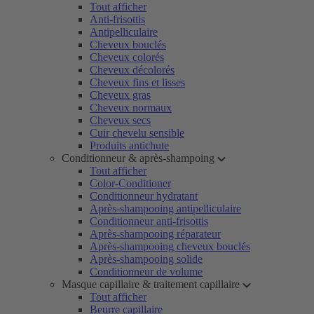
Tout afficher
Anti-frisottis
Antipelliculaire
Cheveux bouclés
Cheveux colorés
Cheveux décolorés
Cheveux fins et lisses
Cheveux gras
Cheveux normaux
Cheveux secs
Cuir chevelu sensible
Produits antichute
Conditionneur & après-shampoing
Tout afficher
Color-Conditioner
Conditionneur hydratant
Après-shampooing antipelliculaire
Conditionneur anti-frisottis
Après-shampooing réparateur
Après-shampooing cheveux bouclés
Après-shampooing solide
Conditionneur de volume
Masque capillaire & traitement capillaire
Tout afficher
Beurre capillaire