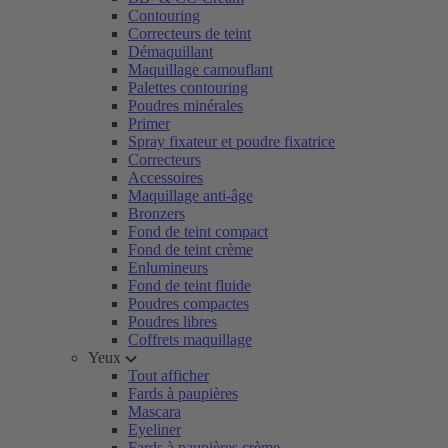
Contouring
Correcteurs de teint
Démaquillant
Maquillage camouflant
Palettes contouring
Poudres minérales
Primer
Spray fixateur et poudre fixatrice
Correcteurs
Accessoires
Maquillage anti-âge
Bronzers
Fond de teint compact
Fond de teint crème
Enlumineurs
Fond de teint fluide
Poudres compactes
Poudres libres
Coffrets maquillage
Yeux
Tout afficher
Fards à paupières
Mascara
Eyeliner
Fards à paupières crème