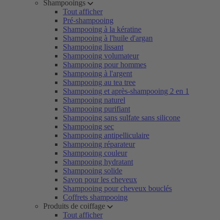
Shampooings
Tout afficher
Pré-shampooing
Shampooing à la kératine
Shampooing à l'huile d'argan
Shampooing lissant
Shampooing volumateur
Shampooing pour hommes
Shampooing à l'argent
Shampooing au tea tree
Shampooing et après-shampooing 2 en 1
Shampooing naturel
Shampooing purifiant
Shampooing sans sulfate sans silicone
Shampooing sec
Shampooing antipelliculaire
Shampooing réparateur
Shampooing couleur
Shampooing hydratant
Shampooing solide
Savon pour les cheveux
Shampooing pour cheveux bouclés
Coffrets shampooing
Produits de coiffage
Tout afficher