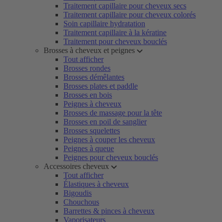
Traitement capillaire pour cheveux secs
Traitement capillaire pour cheveux colorés
Soin capillaire hydratation
Traitement capillaire à la kératine
Traitement pour cheveux bouclés
Brosses à cheveux et peignes
Tout afficher
Brosses rondes
Brosses démêlantes
Brosses plates et paddle
Brosses en bois
Peignes à cheveux
Brosses de massage pour la tête
Brosses en poil de sanglier
Brosses squelettes
Peignes à couper les cheveux
Peignes à queue
Peignes pour cheveux bouclés
Accessoires cheveux
Tout afficher
Élastiques à cheveux
Bigoudis
Chouchous
Barrettes & pinces à cheveux
Vaporisateurs