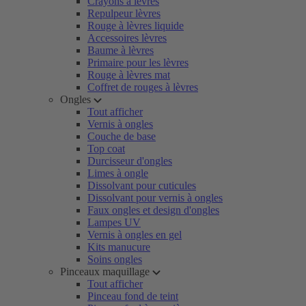
Crayons à lèvres
Repulpeur lèvres
Rouge à lèvres liquide
Accessoires lèvres
Baume à lèvres
Primaire pour les lèvres
Rouge à lèvres mat
Coffret de rouges à lèvres
Ongles
Tout afficher
Vernis à ongles
Couche de base
Top coat
Durcisseur d'ongles
Limes à ongle
Dissolvant pour cuticules
Dissolvant pour vernis à ongles
Faux ongles et design d'ongles
Lampes UV
Vernis à ongles en gel
Kits manucure
Soins ongles
Pinceaux maquillage
Tout afficher
Pinceau fond de teint