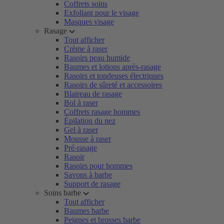
Coffrets soins
Exfoliant pour le visage
Masques visage
Rasage
Tout afficher
Crème à raser
Rasoirs peau humide
Baumes et lotions après-rasage
Rasoirs et tondeuses électriques
Rasoirs de sûreté et accessoires
Blaireau de rasage
Bol à raser
Coffrets rasage hommes
Épilation du nez
Gel à raser
Mousse à raser
Pré-rasage
Rasoir
Rasoirs pour hommes
Savons à barbe
Support de rasage
Soins barbe
Tout afficher
Baumes barbe
Peignes et brosses barbe