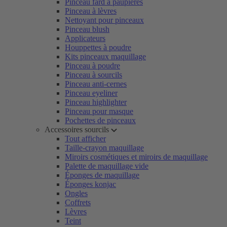
Pinceau fard à paupières
Pinceau à lèvres
Nettoyant pour pinceaux
Pinceau blush
Applicateurs
Houppettes à poudre
Kits pinceaux maquillage
Pinceau à poudre
Pinceau à sourcils
Pinceau anti-cernes
Pinceau eyeliner
Pinceau highlighter
Pinceau pour masque
Pochettes de pinceaux
Accessoires sourcils
Tout afficher
Taille-crayon maquillage
Miroirs cosmétiques et miroirs de maquillage
Palette de maquillage vide
Éponges de maquillage
Éponges konjac
Ongles
Coffrets
Lèvres
Teint