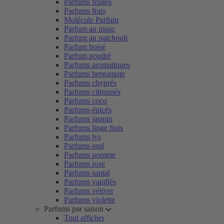
Parfums fruités
Parfums frais
Molécule Parfum
Parfum au musc
Parfum au patchouli
Parfum boisé
Parfum poudré
Parfums aromatiques
Parfums bergamote
Parfums chyprés
Parfums citronnés
Parfums coco
Parfums épicés
Parfums jasmin
Parfums linge frais
Parfums lys
Parfums oud
Parfums pomme
Parfums rose
Parfums santal
Parfums vanillés
Parfums vétiver
Parfums violette
Parfums par saison
Tout afficher