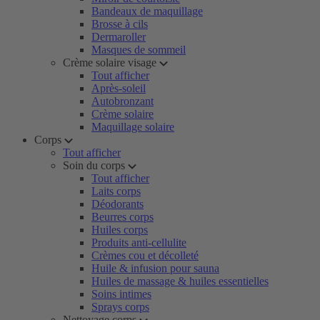
Bandeaux de maquillage
Brosse à cils
Dermaroller
Masques de sommeil
Crème solaire visage
Tout afficher
Après-soleil
Autobronzant
Crème solaire
Maquillage solaire
Corps
Tout afficher
Soin du corps
Tout afficher
Laits corps
Déodorants
Beurres corps
Huiles corps
Produits anti-cellulite
Crèmes cou et décolleté
Huile & infusion pour sauna
Huiles de massage & huiles essentielles
Soins intimes
Sprays corps
Nettoyage corps