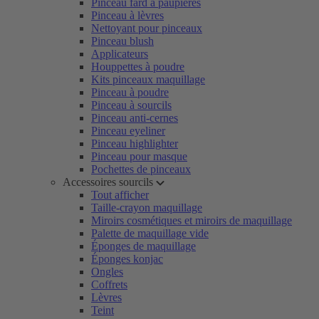
Pinceau fard à paupières
Pinceau à lèvres
Nettoyant pour pinceaux
Pinceau blush
Applicateurs
Houppettes à poudre
Kits pinceaux maquillage
Pinceau à poudre
Pinceau à sourcils
Pinceau anti-cernes
Pinceau eyeliner
Pinceau highlighter
Pinceau pour masque
Pochettes de pinceaux
Accessoires sourcils
Tout afficher
Taille-crayon maquillage
Miroirs cosmétiques et miroirs de maquillage
Palette de maquillage vide
Éponges de maquillage
Éponges konjac
Ongles
Coffrets
Lèvres
Teint