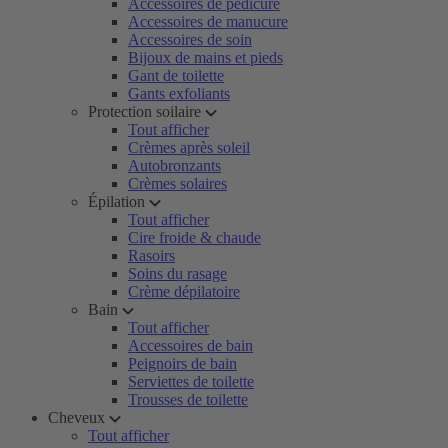
Accessoires de pédicure
Accessoires de manucure
Accessoires de soin
Bijoux de mains et pieds
Gant de toilette
Gants exfoliants
Protection soilaire
Tout afficher
Crèmes après soleil
Autobronzants
Crèmes solaires
Épilation
Tout afficher
Cire froide & chaude
Rasoirs
Soins du rasage
Crème dépilatoire
Bain
Tout afficher
Accessoires de bain
Peignoirs de bain
Serviettes de toilette
Trousses de toilette
Cheveux
Tout afficher