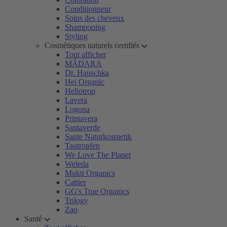
Conditionneur
Soins des cheveux
Shampooing
Styling
Cosmétiques naturels certifiés
Tout afficher
MÁDARA
Dr. Hauschka
Hej Organic
Heliotrop
Lavera
Logona
Primavera
Santaverde
Sante Naturkosmetik
Tautropfen
We Love The Planet
Weleda
Mukti Organics
Cattier
GG's True Organics
Trilogy
Zao
Santé