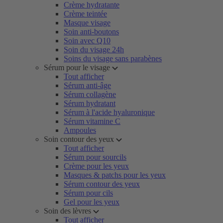
Crème hydratante
Crème teintée
Masque visage
Soin anti-boutons
Soin avec Q10
Soin du visage 24h
Soins du visage sans parabènes
Sérum pour le visage
Tout afficher
Sérum anti-âge
Sérum collagène
Sérum hydratant
Sérum à l'acide hyaluronique
Sérum vitamine C
Ampoules
Soin contour des yeux
Tout afficher
Sérum pour sourcils
Crème pour les yeux
Masques & patchs pour les yeux
Sérum contour des yeux
Sérum pour cils
Gel pour les yeux
Soin des lèvres
Tout afficher