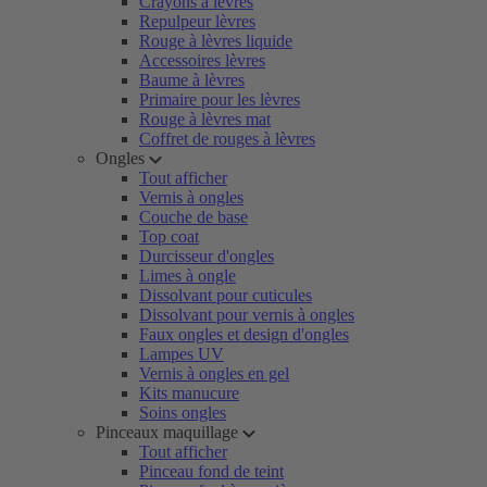
Crayons à lèvres
Repulpeur lèvres
Rouge à lèvres liquide
Accessoires lèvres
Baume à lèvres
Primaire pour les lèvres
Rouge à lèvres mat
Coffret de rouges à lèvres
Ongles
Tout afficher
Vernis à ongles
Couche de base
Top coat
Durcisseur d'ongles
Limes à ongle
Dissolvant pour cuticules
Dissolvant pour vernis à ongles
Faux ongles et design d'ongles
Lampes UV
Vernis à ongles en gel
Kits manucure
Soins ongles
Pinceaux maquillage
Tout afficher
Pinceau fond de teint