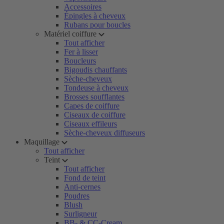
Accessoires
Épingles à cheveux
Rubans pour boucles
Matériel coiffure
Tout afficher
Fer à lisser
Boucleurs
Bigoudis chauffants
Sèche-cheveux
Tondeuse à cheveux
Brosses soufflantes
Capes de coiffure
Ciseaux de coiffure
Ciseaux effileurs
Sèche-cheveux diffuseurs
Maquillage
Tout afficher
Teint
Tout afficher
Fond de teint
Anti-cernes
Poudres
Blush
Surligneur
BB- & CC-Cream