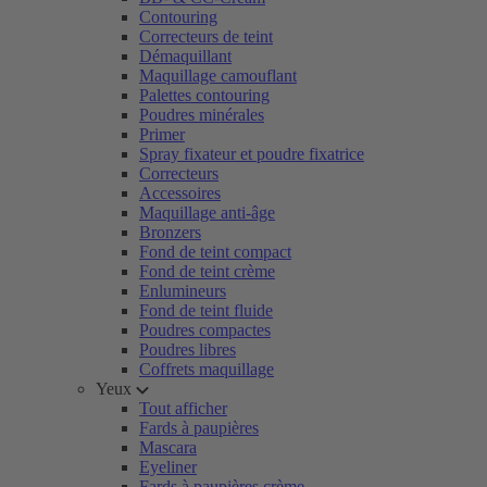
Contouring
Correcteurs de teint
Démaquillant
Maquillage camouflant
Palettes contouring
Poudres minérales
Primer
Spray fixateur et poudre fixatrice
Correcteurs
Accessoires
Maquillage anti-âge
Bronzers
Fond de teint compact
Fond de teint crème
Enlumineurs
Fond de teint fluide
Poudres compactes
Poudres libres
Coffrets maquillage
Yeux
Tout afficher
Fards à paupières
Mascara
Eyeliner
Fards à paupières crème