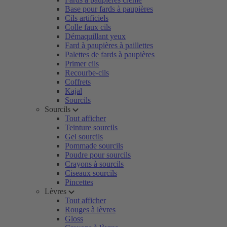
Base pour fards à paupières
Cils artificiels
Colle faux cils
Démaquillant yeux
Fard à paupières à paillettes
Palettes de fards à paupières
Primer cils
Recourbe-cils
Coffrets
Kajal
Sourcils
Sourcils
Tout afficher
Teinture sourcils
Gel sourcils
Pommade sourcils
Poudre pour sourcils
Crayons à sourcils
Ciseaux sourcils
Pincettes
Lèvres
Tout afficher
Rouges à lèvres
Gloss