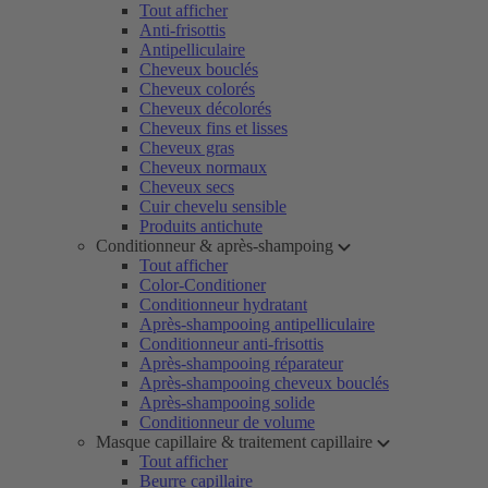
Tout afficher
Anti-frisottis
Antipelliculaire
Cheveux bouclés
Cheveux colorés
Cheveux décolorés
Cheveux fins et lisses
Cheveux gras
Cheveux normaux
Cheveux secs
Cuir chevelu sensible
Produits antichute
Conditionneur & après-shampoing
Tout afficher
Color-Conditioner
Conditionneur hydratant
Après-shampooing antipelliculaire
Conditionneur anti-frisottis
Après-shampooing réparateur
Après-shampooing cheveux bouclés
Après-shampooing solide
Conditionneur de volume
Masque capillaire & traitement capillaire
Tout afficher
Beurre capillaire