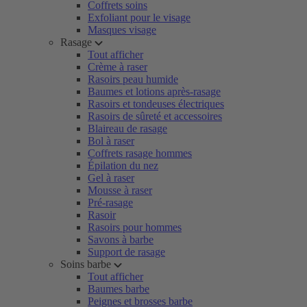
Coffrets soins
Exfoliant pour le visage
Masques visage
Rasage
Tout afficher
Crème à raser
Rasoirs peau humide
Baumes et lotions après-rasage
Rasoirs et tondeuses électriques
Rasoirs de sûreté et accessoires
Blaireau de rasage
Bol à raser
Coffrets rasage hommes
Épilation du nez
Gel à raser
Mousse à raser
Pré-rasage
Rasoir
Rasoirs pour hommes
Savons à barbe
Support de rasage
Soins barbe
Tout afficher
Baumes barbe
Peignes et brosses barbe