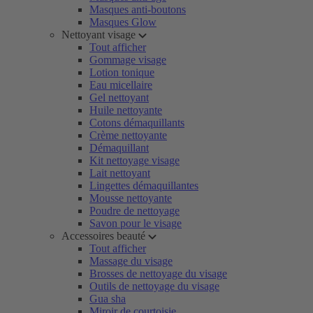
Masques anti-boutons
Masques Glow
Nettoyant visage
Tout afficher
Gommage visage
Lotion tonique
Eau micellaire
Gel nettoyant
Huile nettoyante
Cotons démaquillants
Crème nettoyante
Démaquillant
Kit nettoyage visage
Lait nettoyant
Lingettes démaquillantes
Mousse nettoyante
Poudre de nettoyage
Savon pour le visage
Accessoires beauté
Tout afficher
Massage du visage
Brosses de nettoyage du visage
Outils de nettoyage du visage
Gua sha
Miroir de courtoisie