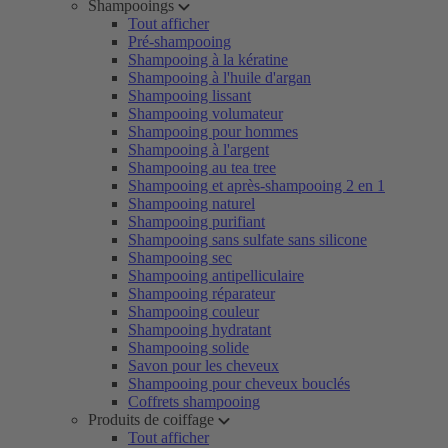
Shampooings
Tout afficher
Pré-shampooing
Shampooing à la kératine
Shampooing à l'huile d'argan
Shampooing lissant
Shampooing volumateur
Shampooing pour hommes
Shampooing à l'argent
Shampooing au tea tree
Shampooing et après-shampooing 2 en 1
Shampooing naturel
Shampooing purifiant
Shampooing sans sulfate sans silicone
Shampooing sec
Shampooing antipelliculaire
Shampooing réparateur
Shampooing couleur
Shampooing hydratant
Shampooing solide
Savon pour les cheveux
Shampooing pour cheveux bouclés
Coffrets shampooing
Produits de coiffage
Tout afficher