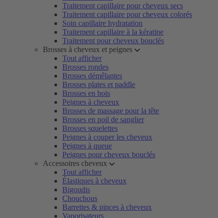
Traitement capillaire pour cheveux secs
Traitement capillaire pour cheveux colorés
Soin capillaire hydratation
Traitement capillaire à la kératine
Traitement pour cheveux bouclés
Brosses à cheveux et peignes
Tout afficher
Brosses rondes
Brosses démêlantes
Brosses plates et paddle
Brosses en bois
Peignes à cheveux
Brosses de massage pour la tête
Brosses en poil de sanglier
Brosses squelettes
Peignes à couper les cheveux
Peignes à queue
Peignes pour cheveux bouclés
Accessoires cheveux
Tout afficher
Élastiques à cheveux
Bigoudis
Chouchous
Barrettes & pinces à cheveux
Vaporisateurs