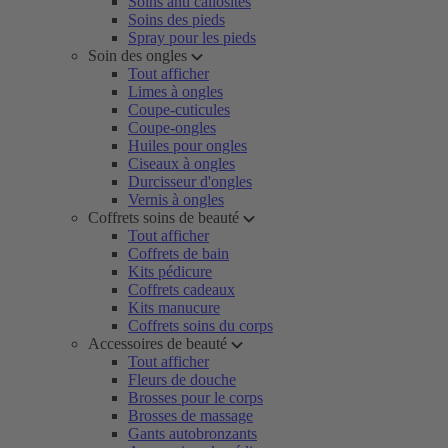
Soins anti callosités
Soins des pieds
Spray pour les pieds
Soin des ongles
Tout afficher
Limes à ongles
Coupe-cuticules
Coupe-ongles
Huiles pour ongles
Ciseaux à ongles
Durcisseur d'ongles
Vernis à ongles
Coffrets soins de beauté
Tout afficher
Coffrets de bain
Kits pédicure
Coffrets cadeaux
Kits manucure
Coffrets soins du corps
Accessoires de beauté
Tout afficher
Fleurs de douche
Brosses pour le corps
Brosses de massage
Gants autobronzants