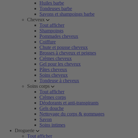
Huiles barbe
Tondeuses barbe
Savons et shampoings barbe
Cheveux
Tout afficher
Shampoings
Pommades cheveux
Coiffure
Chute et pousse cheveux
Brosses à cheveux et peignes
Crèmes cheveux
Gel pour les cheveux
Pâtes cheveux
Soins cheveux
Tondeuse à cheveux
Soins corps
Tout afficher
Crèmes corps
Déodorants et anti-transpirants
Gels douche
Nettoyage du corps & gommages
Savon
Soins intimes
Droguerie
Tout afficher