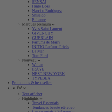
SENSAI
Hugo Boss
Narciso Rodriguez
Shiseido
Rabanne
Marques premium
Yves Saint Laurent
GIVENCHY
GUERLAIN
Parfums de Marly
INITIO Parfums Privés
La Mer
Tom Ford
Nouveau
Widian
IRÄYE
NEST NEW YORK
TYPEBEA
Promotions & best-sellers
☀️ Été
Tout afficher
Highlights
Travel Essentials
Tendances beauté été 2026
Les essentiels d’été pour lui