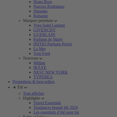
Hugo Boss
Narciso Rodriguez
Shiseido
Rabanne
Marques premium
Yves Saint Laurent
GIVENCHY
GUERLAIN
Parfums de Marly
INITIO Parfums Privés
La Mer
Tom Ford
Nouveau
Widian
IRÄYE
NEST NEW YORK
TYPEBEA
Promotions & best-sellers
☀️ Été
Tout afficher
Highlights
Travel Essentials
Tendances beauté été 2026
Les essentiels d’été pour lui
Soins solaires