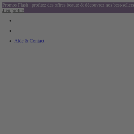
Promos Flash : profitez des offres beauté & découvrez nos best-sellers
J’en profite
Aide & Contact