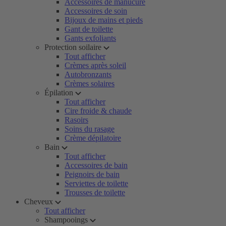
Accessoires de manucure
Accessoires de soin
Bijoux de mains et pieds
Gant de toilette
Gants exfoliants
Protection soilaire
Tout afficher
Crèmes après soleil
Autobronzants
Crèmes solaires
Épilation
Tout afficher
Cire froide & chaude
Rasoirs
Soins du rasage
Crème dépilatoire
Bain
Tout afficher
Accessoires de bain
Peignoirs de bain
Serviettes de toilette
Trousses de toilette
Cheveux
Tout afficher
Shampooings