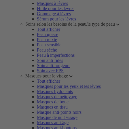
Masques à lèvres
Huile pour les lèvres
Gommage à lèvres
Sérum pour les lèvres
Soins selon les besoins de la peau/le type de peau
Tout afficher
Peau grasse
Peau mixte
Peau sensible
Peau sèche
Peau à imperfections
Soin anti-rides
Soin anti-rougeurs
Soin avec FPS
Masques pour le visage
Tout afficher
Masques pour les yeux et les lèvres
Masques hydratants
Masques de nettoyage
Masques de boue
Masques en tissu
Masque anti-points noirs
Masque de nuit visage
Masques anti-âge
Masques anti-boutons