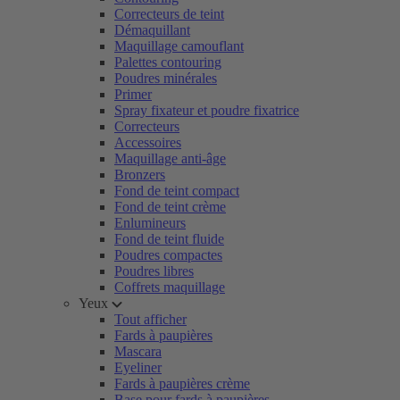
Correcteurs de teint
Démaquillant
Maquillage camouflant
Palettes contouring
Poudres minérales
Primer
Spray fixateur et poudre fixatrice
Correcteurs
Accessoires
Maquillage anti-âge
Bronzers
Fond de teint compact
Fond de teint crème
Enlumineurs
Fond de teint fluide
Poudres compactes
Poudres libres
Coffrets maquillage
Yeux
Tout afficher
Fards à paupières
Mascara
Eyeliner
Fards à paupières crème
Base pour fards à paupières