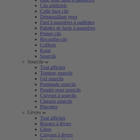
Cils artificiels
Colle faux cils
Démaquillant yeux
Fard à paupières à paillettes
Palettes de fards à paupières
Primer cils
Recourbe-cils
Coffrets
Kajal
Sourcils
Sourcils
Tout afficher
Teinture sourcils
Gel sourcils
Pommade sourcils
Poudre pour sourcils
Crayons à sourcils
Ciseaux sourcils
Pincettes
Lèvres
Tout afficher
Rouges à lèvres
Gloss
Crayons à lèvres