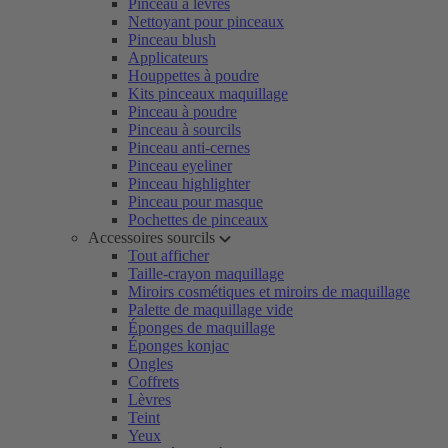
Pinceau à lèvres
Nettoyant pour pinceaux
Pinceau blush
Applicateurs
Houppettes à poudre
Kits pinceaux maquillage
Pinceau à poudre
Pinceau à sourcils
Pinceau anti-cernes
Pinceau eyeliner
Pinceau highlighter
Pinceau pour masque
Pochettes de pinceaux
Accessoires sourcils
Tout afficher
Taille-crayon maquillage
Miroirs cosmétiques et miroirs de maquillage
Palette de maquillage vide
Éponges de maquillage
Éponges konjac
Ongles
Coffrets
Lèvres
Teint
Yeux