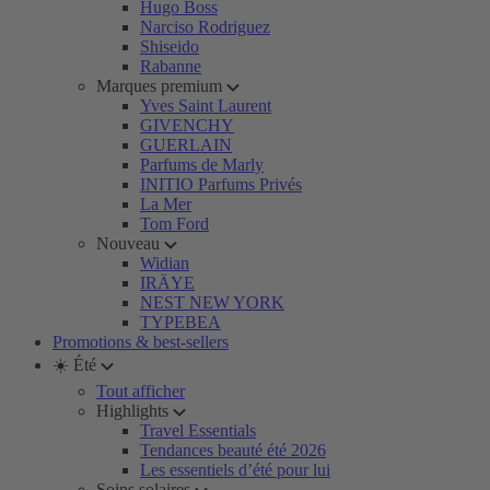
Hugo Boss
Narciso Rodriguez
Shiseido
Rabanne
Marques premium
Yves Saint Laurent
GIVENCHY
GUERLAIN
Parfums de Marly
INITIO Parfums Privés
La Mer
Tom Ford
Nouveau
Widian
IRÄYE
NEST NEW YORK
TYPEBEA
Promotions & best-sellers
☀️ Été
Tout afficher
Highlights
Travel Essentials
Tendances beauté été 2026
Les essentiels d’été pour lui
Soins solaires