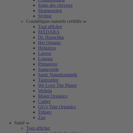
Soins des cheveux
Shampooing
Styling
Cosmétiques naturels certifiés
Tout afficher
MÁDARA
Dr. Hauschka
Hej Organic
Heliotrop
Lavera
Logona
Primavera
Santaverde
Sante Naturkosmetik
Tautropfen
We Love The Planet
Weleda
Mukti Organics
Cattier
GG's True Organics
Trilogy
Zao
Santé
Tout afficher