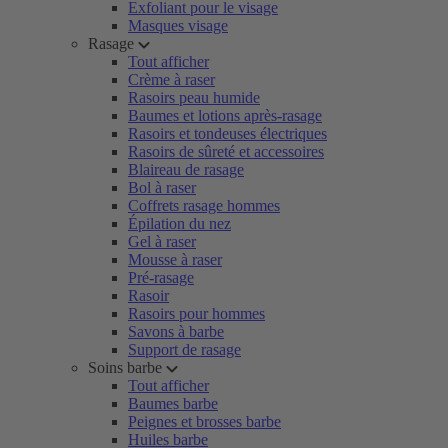
Exfoliant pour le visage
Masques visage
Rasage
Tout afficher
Crème à raser
Rasoirs peau humide
Baumes et lotions après-rasage
Rasoirs et tondeuses électriques
Rasoirs de sûreté et accessoires
Blaireau de rasage
Bol à raser
Coffrets rasage hommes
Épilation du nez
Gel à raser
Mousse à raser
Pré-rasage
Rasoir
Rasoirs pour hommes
Savons à barbe
Support de rasage
Soins barbe
Tout afficher
Baumes barbe
Peignes et brosses barbe
Huiles barbe