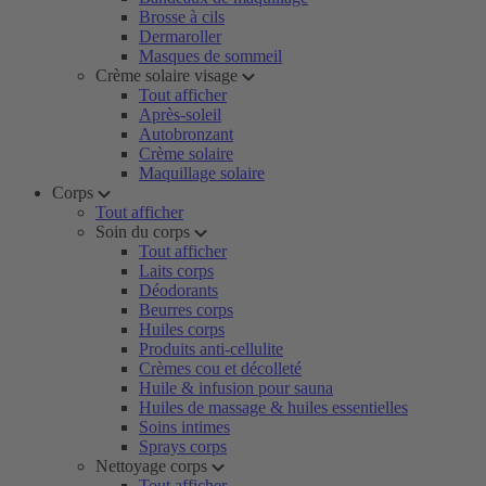
Brosse à cils
Dermaroller
Masques de sommeil
Crème solaire visage
Tout afficher
Après-soleil
Autobronzant
Crème solaire
Maquillage solaire
Corps
Tout afficher
Soin du corps
Tout afficher
Laits corps
Déodorants
Beurres corps
Huiles corps
Produits anti-cellulite
Crèmes cou et décolleté
Huile & infusion pour sauna
Huiles de massage & huiles essentielles
Soins intimes
Sprays corps
Nettoyage corps
Tout afficher