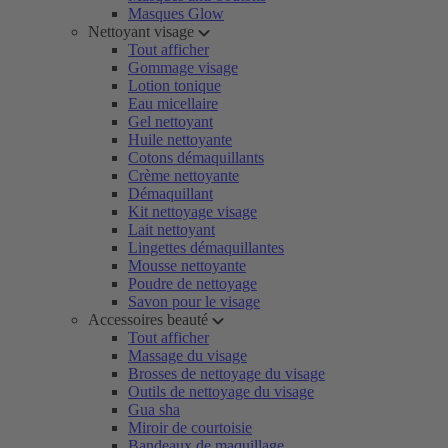
Masques Glow
Nettoyant visage
Tout afficher
Gommage visage
Lotion tonique
Eau micellaire
Gel nettoyant
Huile nettoyante
Cotons démaquillants
Crème nettoyante
Démaquillant
Kit nettoyage visage
Lait nettoyant
Lingettes démaquillantes
Mousse nettoyante
Poudre de nettoyage
Savon pour le visage
Accessoires beauté
Tout afficher
Massage du visage
Brosses de nettoyage du visage
Outils de nettoyage du visage
Gua sha
Miroir de courtoisie
Bandeaux de maquillage