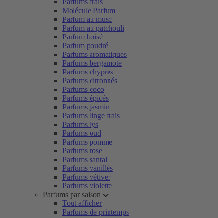
Parfums frais
Molécule Parfum
Parfum au musc
Parfum au patchouli
Parfum boisé
Parfum poudré
Parfums aromatiques
Parfums bergamote
Parfums chyprés
Parfums citronnés
Parfums coco
Parfums épicés
Parfums jasmin
Parfums linge frais
Parfums lys
Parfums oud
Parfums pomme
Parfums rose
Parfums santal
Parfums vanillés
Parfums vétiver
Parfums violette
Parfums par saison
Tout afficher
Parfums de printemps