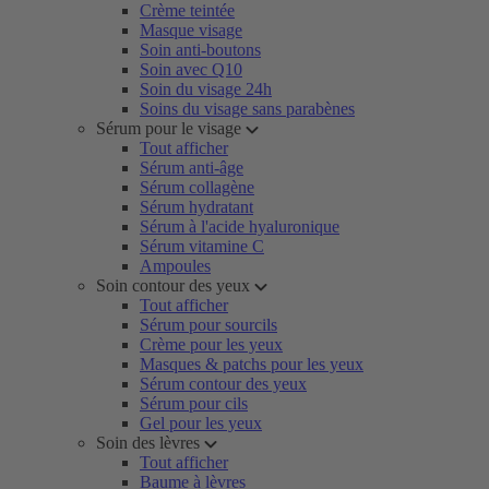
Crème teintée
Masque visage
Soin anti-boutons
Soin avec Q10
Soin du visage 24h
Soins du visage sans parabènes
Sérum pour le visage
Tout afficher
Sérum anti-âge
Sérum collagène
Sérum hydratant
Sérum à l'acide hyaluronique
Sérum vitamine C
Ampoules
Soin contour des yeux
Tout afficher
Sérum pour sourcils
Crème pour les yeux
Masques & patchs pour les yeux
Sérum contour des yeux
Sérum pour cils
Gel pour les yeux
Soin des lèvres
Tout afficher
Baume à lèvres