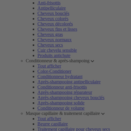
Anti-frisottis
Antipelliculaire
Cheveux bouclés
Cheveux colorés
Cheveux décolorés
Cheveux fins et lisses
Cheveux gras
Cheveux normaux
Cheveux secs
Cuir chevelu sensible
Produits antichute
Conditionneur & après-shampoing
Tout afficher
Color-Conditioner
Conditionneur hydratant
Après-shampooing antipelliculaire
Conditionneur anti-frisottis
Après-shampooing réparateur
Après-shampooing cheveux bouclés
Après-shampooing solide
Conditionneur de volume
Masque capillaire & traitement capillaire
Tout afficher
Beurre capillaire
Traitement capillaire pour cheveux secs