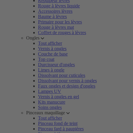
Repulpeur lèvres
Rouge à lèvres liquide
Accessoires lèvres
Baume à lèvres
Primaire pour les lèvres
Rouge à lèvres mat
Coffret de rouges à lèvres
Ongles
Tout afficher
Vernis à ongles
Couche de base
Top coat
Durcisseur d'ongles
Limes à ongle
Dissolvant pour cuticules
Dissolvant pour vernis à ongles
Faux ongles et design d'ongles
Lampes UV
Vernis à ongles en gel
Kits manucure
Soins ongles
Pinceaux maquillage
Tout afficher
Pinceau fond de teint
Pinceau fard à paupières