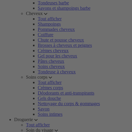
Tondeuses barbe
Savons et shampoings barbe
Cheveux
Tout afficher
Shampoings
Pommades cheveux
Coiffure
Chute et pousse cheveux
Brosses à cheveux et peignes
Crèmes cheveux
Gel pour les cheveux
Pâtes cheveux
Soins cheveux
Tondeuse à cheveux
Soins corps
Tout afficher
Crèmes corps
Déodorants et anti-transpirants
Gels douche
Nettoyage du corps & gommages
Savon
Soins intimes
Droguerie
Tout afficher
Soin du visage