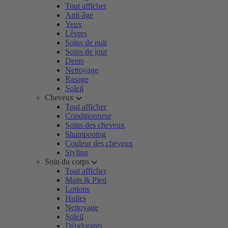
Tout afficher
Anti-âge
Yeux
Lèvres
Soins de nuit
Soins de jour
Dents
Nettoyage
Rasage
Soleil
Cheveux
Tout afficher
Conditionneur
Soins des cheveux
Shampooing
Couleur des cheveux
Styling
Soin du corps
Tout afficher
Main & Pied
Lotions
Huiles
Nettoyage
Soleil
Déodorants