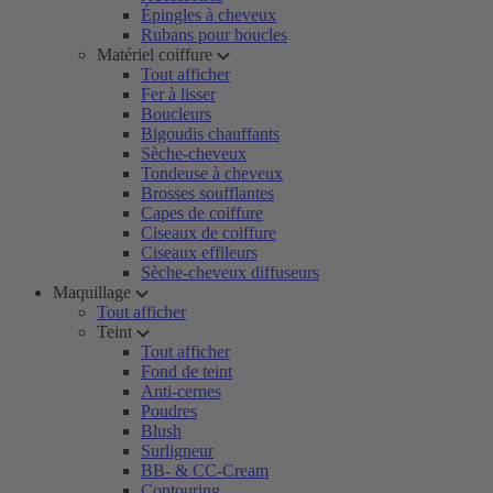
Épingles à cheveux
Rubans pour boucles
Matériel coiffure
Tout afficher
Fer à lisser
Boucleurs
Bigoudis chauffants
Sèche-cheveux
Tondeuse à cheveux
Brosses soufflantes
Capes de coiffure
Ciseaux de coiffure
Ciseaux effileurs
Sèche-cheveux diffuseurs
Maquillage
Tout afficher
Teint
Tout afficher
Fond de teint
Anti-cernes
Poudres
Blush
Surligneur
BB- & CC-Cream
Contouring