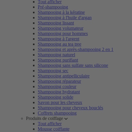
Tout afficher
Pré-shampooing
Shampooing à la kératine
Shampooing à l'huile d'argan
Shampooing lissant
Shampooing volumateur
Shampooing pour hommes
Shampooing à l'argent
Shampooing au tea tree
Shampooing et après-shampooing 2 en 1
Shampooing naturel
Shampooing purifiant
Shampooing sans sulfate sans silicone
Shampooing sec
Shampooing antipelliculaire
Shampooing réparateur
Shampooing couleur
Shampooing hydratant
Shampooing solide
Savon pour les cheveux
Shampooing pour cheveux bouclés
Coffrets shampooing
Produits de coiffage
Tout afficher
Mousse coiffante