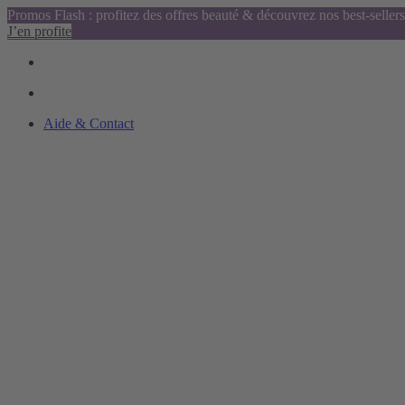
Promos Flash : profitez des offres beauté & découvrez nos best-sellers
J’en profite
Aide & Contact