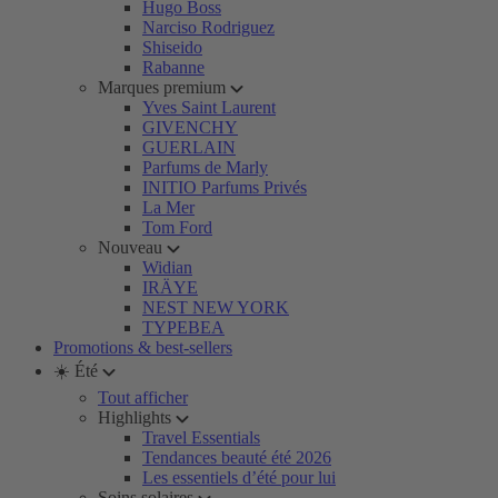
Hugo Boss
Narciso Rodriguez
Shiseido
Rabanne
Marques premium
Yves Saint Laurent
GIVENCHY
GUERLAIN
Parfums de Marly
INITIO Parfums Privés
La Mer
Tom Ford
Nouveau
Widian
IRÄYE
NEST NEW YORK
TYPEBEA
Promotions & best-sellers
☀️ Été
Tout afficher
Highlights
Travel Essentials
Tendances beauté été 2026
Les essentiels d’été pour lui
Soins solaires