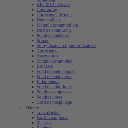
BB- & CC-Cream
Contouring
Correcteurs de teint
Démaquillant
Maquillage camouflant
Palettes contouring
Poudres minérales
Primer
Spray fixateur et poudre fixatrice
Correcteurs
Accessoires
Maquillage anti-âge
Bronzers
Fond de teint compact
Fond de teint crème
Enlumineurs
Fond de teint fluide
Poudres compactes
Poudres libres
Coffrets maquillage
Yeux
Tout afficher
Fards à paupières
Mascara
Eyeliner