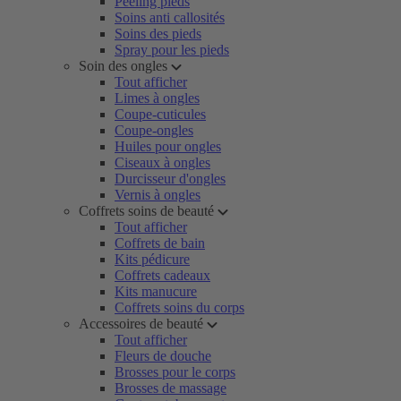
Peeling pieds
Soins anti callosités
Soins des pieds
Spray pour les pieds
Soin des ongles
Tout afficher
Limes à ongles
Coupe-cuticules
Coupe-ongles
Huiles pour ongles
Ciseaux à ongles
Durcisseur d'ongles
Vernis à ongles
Coffrets soins de beauté
Tout afficher
Coffrets de bain
Kits pédicure
Coffrets cadeaux
Kits manucure
Coffrets soins du corps
Accessoires de beauté
Tout afficher
Fleurs de douche
Brosses pour le corps
Brosses de massage