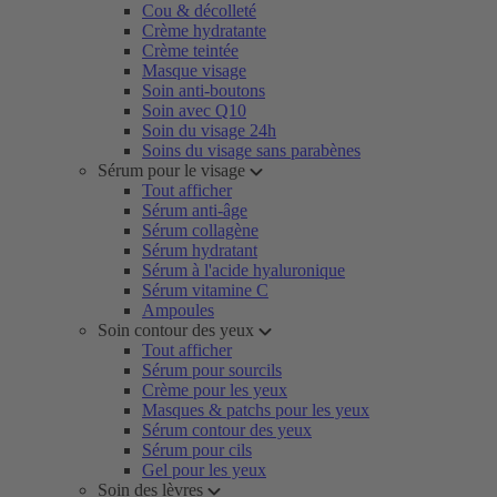
Cou & décolleté
Crème hydratante
Crème teintée
Masque visage
Soin anti-boutons
Soin avec Q10
Soin du visage 24h
Soins du visage sans parabènes
Sérum pour le visage
Tout afficher
Sérum anti-âge
Sérum collagène
Sérum hydratant
Sérum à l'acide hyaluronique
Sérum vitamine C
Ampoules
Soin contour des yeux
Tout afficher
Sérum pour sourcils
Crème pour les yeux
Masques & patchs pour les yeux
Sérum contour des yeux
Sérum pour cils
Gel pour les yeux
Soin des lèvres