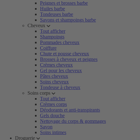
Peignes et brosses barbe
Huiles barbe
Tondeuses barbe
Savons et shampoings barbe
Cheveux
Tout afficher
Shampoings
Pommades cheveux
Coiffure
Chute et pousse cheveux
Brosses à cheveux et peignes
Crèmes cheveux
Gel pour les cheveux
Pâtes cheveux
Soins cheveux
Tondeuse à cheveux
Soins corps
Tout afficher
Crèmes corps
Déodorants et anti-transpirants
Gels douche
Nettoyage du corps & gommages
Savon
Soins intimes
Droguerie