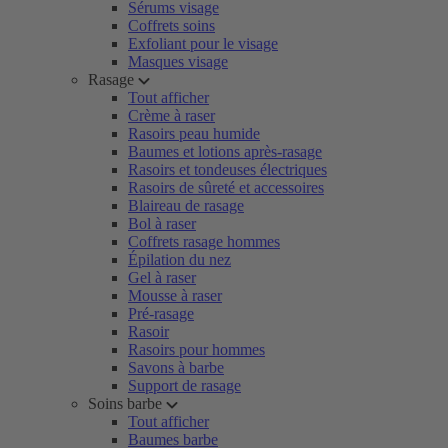
Sérums visage
Coffrets soins
Exfoliant pour le visage
Masques visage
Rasage
Tout afficher
Crème à raser
Rasoirs peau humide
Baumes et lotions après-rasage
Rasoirs et tondeuses électriques
Rasoirs de sûreté et accessoires
Blaireau de rasage
Bol à raser
Coffrets rasage hommes
Épilation du nez
Gel à raser
Mousse à raser
Pré-rasage
Rasoir
Rasoirs pour hommes
Savons à barbe
Support de rasage
Soins barbe
Tout afficher
Baumes barbe