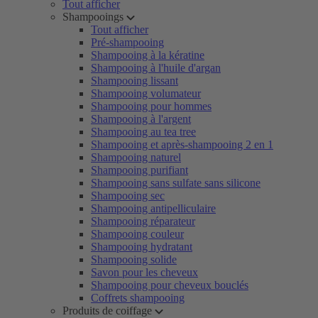
Tout afficher
Shampooings
Tout afficher
Pré-shampooing
Shampooing à la kératine
Shampooing à l'huile d'argan
Shampooing lissant
Shampooing volumateur
Shampooing pour hommes
Shampooing à l'argent
Shampooing au tea tree
Shampooing et après-shampooing 2 en 1
Shampooing naturel
Shampooing purifiant
Shampooing sans sulfate sans silicone
Shampooing sec
Shampooing antipelliculaire
Shampooing réparateur
Shampooing couleur
Shampooing hydratant
Shampooing solide
Savon pour les cheveux
Shampooing pour cheveux bouclés
Coffrets shampooing
Produits de coiffage