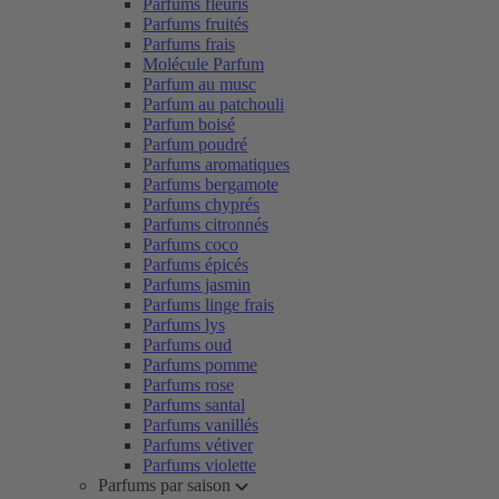
Parfums fleuris
Parfums fruités
Parfums frais
Molécule Parfum
Parfum au musc
Parfum au patchouli
Parfum boisé
Parfum poudré
Parfums aromatiques
Parfums bergamote
Parfums chyprés
Parfums citronnés
Parfums coco
Parfums épicés
Parfums jasmin
Parfums linge frais
Parfums lys
Parfums oud
Parfums pomme
Parfums rose
Parfums santal
Parfums vanillés
Parfums vétiver
Parfums violette
Parfums par saison