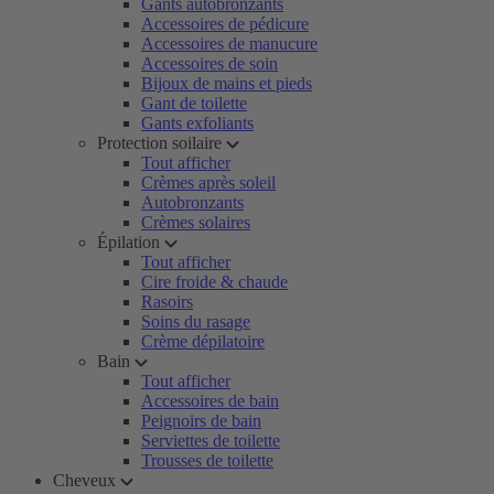
Gants autobronzants
Accessoires de pédicure
Accessoires de manucure
Accessoires de soin
Bijoux de mains et pieds
Gant de toilette
Gants exfoliants
Protection soilaire
Tout afficher
Crèmes après soleil
Autobronzants
Crèmes solaires
Épilation
Tout afficher
Cire froide & chaude
Rasoirs
Soins du rasage
Crème dépilatoire
Bain
Tout afficher
Accessoires de bain
Peignoirs de bain
Serviettes de toilette
Trousses de toilette
Cheveux