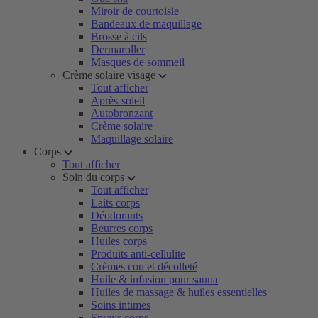
Miroir de courtoisie
Bandeaux de maquillage
Brosse à cils
Dermaroller
Masques de sommeil
Crème solaire visage
Tout afficher
Après-soleil
Autobronzant
Crème solaire
Maquillage solaire
Corps
Tout afficher
Soin du corps
Tout afficher
Laits corps
Déodorants
Beurres corps
Huiles corps
Produits anti-cellulite
Crèmes cou et décolleté
Huile & infusion pour sauna
Huiles de massage & huiles essentielles
Soins intimes
Sprays corps