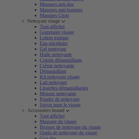
Masques anti-âge
Masques anti-boutons
Masques Glow
Nettoyant visage
Tout afficher
Gommage visage
Lotion tonique
Eau micellaire
Gel nettoyant
Huile nettoyante
Cotons démaquillants
Crème nettoyante
Démaquillant
Kit nettoyage visage
Lait nettoyant
Lingettes démaquillantes
Mousse nettoyante
Poudre de nettoyage
Savon pour le visage
Accessoires beauté
Tout afficher
Massage du visage
Brosses de nettoyage du visage
Outils de nettoyage du visage
Gua sha