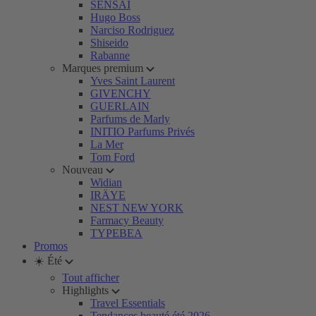
SENSAI
Hugo Boss
Narciso Rodriguez
Shiseido
Rabanne
Marques premium
Yves Saint Laurent
GIVENCHY
GUERLAIN
Parfums de Marly
INITIO Parfums Privés
La Mer
Tom Ford
Nouveau
Widian
IRÄYE
NEST NEW YORK
Farmacy Beauty
TYPEBEA
Promos
☀️ Été
Tout afficher
Highlights
Travel Essentials
Tendances beauté été 2026