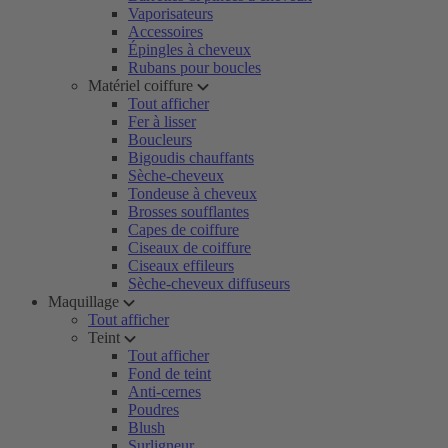
Vaporisateurs
Accessoires
Épingles à cheveux
Rubans pour boucles
Matériel coiffure
Tout afficher
Fer à lisser
Boucleurs
Bigoudis chauffants
Sèche-cheveux
Tondeuse à cheveux
Brosses soufflantes
Capes de coiffure
Ciseaux de coiffure
Ciseaux effileurs
Sèche-cheveux diffuseurs
Maquillage
Tout afficher
Teint
Tout afficher
Fond de teint
Anti-cernes
Poudres
Blush
Surligneur