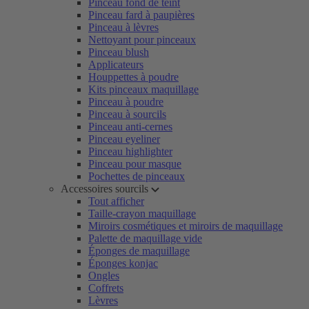
Pinceau fond de teint
Pinceau fard à paupières
Pinceau à lèvres
Nettoyant pour pinceaux
Pinceau blush
Applicateurs
Houppettes à poudre
Kits pinceaux maquillage
Pinceau à poudre
Pinceau à sourcils
Pinceau anti-cernes
Pinceau eyeliner
Pinceau highlighter
Pinceau pour masque
Pochettes de pinceaux
Accessoires sourcils
Tout afficher
Taille-crayon maquillage
Miroirs cosmétiques et miroirs de maquillage
Palette de maquillage vide
Éponges de maquillage
Éponges konjac
Ongles
Coffrets
Lèvres