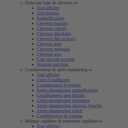
Soins par type de cheveux
Tout afficher
Anti-frisottis
Antipelliculaire
Cheveux bouclés
Cheveux colorés
Cheveux décolorés
Cheveux fins et lisses
Cheveux gras
Cheveux normaux
Cheveux secs
Cuir chevelu sensible
Produits antichute
Conditionneur & après-shampoing
Tout afficher
Color-Conditioner
Conditionneur hydratant
Après-shampooing antipelliculaire
Conditionneur anti-frisottis
Après-shampooing réparateur
Après-shampooing cheveux bouclés
Après-shampooing solide
Conditionneur de volume
Masque capillaire & traitement capillaire
Tout afficher