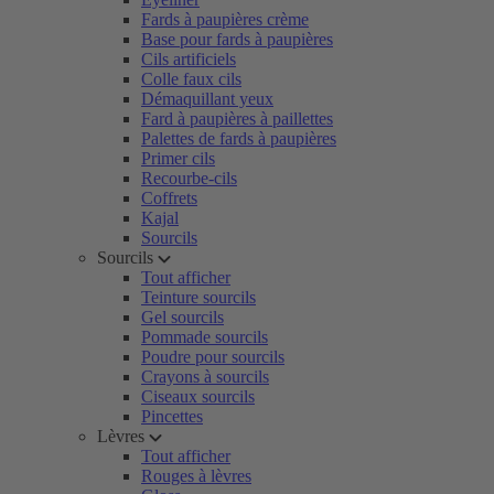
Fards à paupières crème
Base pour fards à paupières
Cils artificiels
Colle faux cils
Démaquillant yeux
Fard à paupières à paillettes
Palettes de fards à paupières
Primer cils
Recourbe-cils
Coffrets
Kajal
Sourcils
Sourcils
Tout afficher
Teinture sourcils
Gel sourcils
Pommade sourcils
Poudre pour sourcils
Crayons à sourcils
Ciseaux sourcils
Pincettes
Lèvres
Tout afficher
Rouges à lèvres