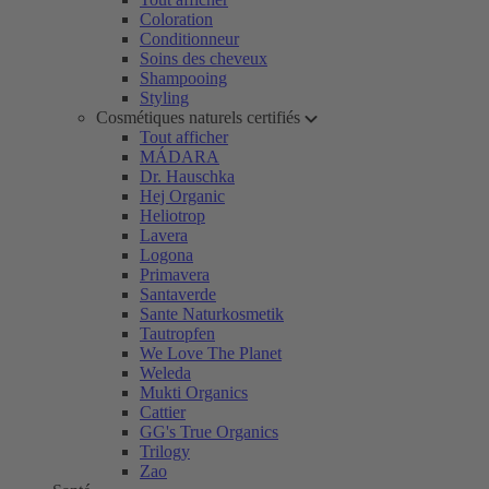
Coloration
Conditionneur
Soins des cheveux
Shampooing
Styling
Cosmétiques naturels certifiés
Tout afficher
MÁDARA
Dr. Hauschka
Hej Organic
Heliotrop
Lavera
Logona
Primavera
Santaverde
Sante Naturkosmetik
Tautropfen
We Love The Planet
Weleda
Mukti Organics
Cattier
GG's True Organics
Trilogy
Zao