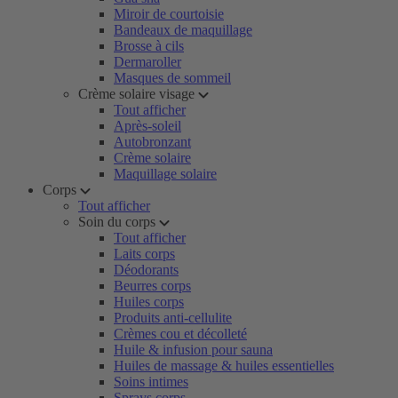
Miroir de courtoisie
Bandeaux de maquillage
Brosse à cils
Dermaroller
Masques de sommeil
Crème solaire visage
Tout afficher
Après-soleil
Autobronzant
Crème solaire
Maquillage solaire
Corps
Tout afficher
Soin du corps
Tout afficher
Laits corps
Déodorants
Beurres corps
Huiles corps
Produits anti-cellulite
Crèmes cou et décolleté
Huile & infusion pour sauna
Huiles de massage & huiles essentielles
Soins intimes
Sprays corps