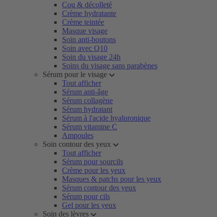
Cou & décolleté
Crème hydratante
Crème teintée
Masque visage
Soin anti-boutons
Soin avec Q10
Soin du visage 24h
Soins du visage sans parabènes
Sérum pour le visage
Tout afficher
Sérum anti-âge
Sérum collagène
Sérum hydratant
Sérum à l'acide hyaluronique
Sérum vitamine C
Ampoules
Soin contour des yeux
Tout afficher
Sérum pour sourcils
Crème pour les yeux
Masques & patchs pour les yeux
Sérum contour des yeux
Sérum pour cils
Gel pour les yeux
Soin des lèvres