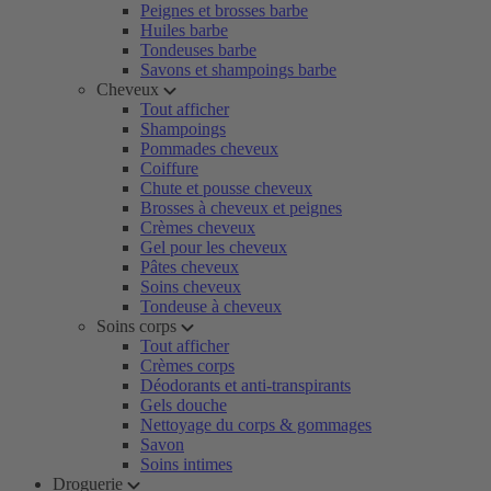
Peignes et brosses barbe
Huiles barbe
Tondeuses barbe
Savons et shampoings barbe
Cheveux
Tout afficher
Shampoings
Pommades cheveux
Coiffure
Chute et pousse cheveux
Brosses à cheveux et peignes
Crèmes cheveux
Gel pour les cheveux
Pâtes cheveux
Soins cheveux
Tondeuse à cheveux
Soins corps
Tout afficher
Crèmes corps
Déodorants et anti-transpirants
Gels douche
Nettoyage du corps & gommages
Savon
Soins intimes
Droguerie