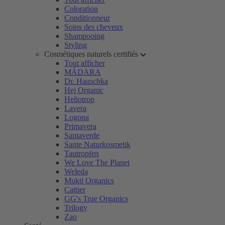
Coloration
Conditionneur
Soins des cheveux
Shampooing
Styling
Cosmétiques naturels certifiés
Tout afficher
MÁDARA
Dr. Hauschka
Hej Organic
Heliotrop
Lavera
Logona
Primavera
Santaverde
Sante Naturkosmetik
Tautropfen
We Love The Planet
Weleda
Mukti Organics
Cattier
GG's True Organics
Trilogy
Zao