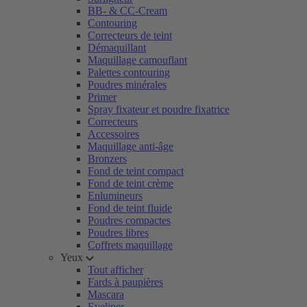
BB- & CC-Cream
Contouring
Correcteurs de teint
Démaquillant
Maquillage camouflant
Palettes contouring
Poudres minérales
Primer
Spray fixateur et poudre fixatrice
Correcteurs
Accessoires
Maquillage anti-âge
Bronzers
Fond de teint compact
Fond de teint crème
Enlumineurs
Fond de teint fluide
Poudres compactes
Poudres libres
Coffrets maquillage
Yeux
Tout afficher
Fards à paupières
Mascara
Eyeliner