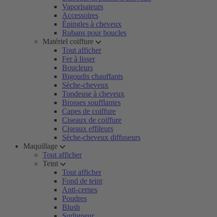
Vaporisateurs
Accessoires
Épingles à cheveux
Rubans pour boucles
Matériel coiffure
Tout afficher
Fer à lisser
Boucleurs
Bigoudis chauffants
Sèche-cheveux
Tondeuse à cheveux
Brosses soufflantes
Capes de coiffure
Ciseaux de coiffure
Ciseaux effileurs
Sèche-cheveux diffuseurs
Maquillage
Tout afficher
Teint
Tout afficher
Fond de teint
Anti-cernes
Poudres
Blush
Surligneur