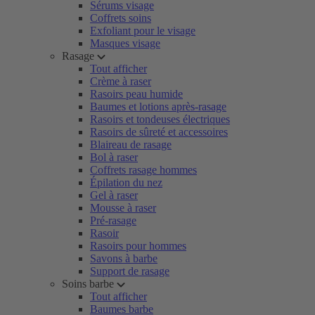
Sérums visage
Coffrets soins
Exfoliant pour le visage
Masques visage
Rasage
Tout afficher
Crème à raser
Rasoirs peau humide
Baumes et lotions après-rasage
Rasoirs et tondeuses électriques
Rasoirs de sûreté et accessoires
Blaireau de rasage
Bol à raser
Coffrets rasage hommes
Épilation du nez
Gel à raser
Mousse à raser
Pré-rasage
Rasoir
Rasoirs pour hommes
Savons à barbe
Support de rasage
Soins barbe
Tout afficher
Baumes barbe