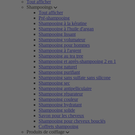
Tout afficher
Shampooings
Tout afficher
Pré-shampooing
Shampooing à la kératine
Shampooing à l'huile d'argan
Shampooing lissant
Shampooing volumateur
Shampooing pour hommes
Shampooing à l'argent
Shampooing au tea tree
Shampooing et après-shampooing 2 en 1
Shampooing naturel
Shampooing purifiant
Shampooing sans sulfate sans silicone
Shampooing sec
Shampooing antipelliculaire
Shampooing réparateur
Shampooing couleur
Shampooing hydratant
Shampooing solide
Savon pour les cheveux
Shampooing pour cheveux bouclés
Coffrets shampooing
Produits de coiffage