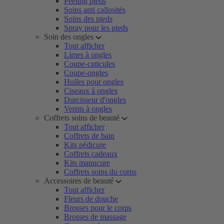
Peeling pieds
Soins anti callosités
Soins des pieds
Spray pour les pieds
Soin des ongles
Tout afficher
Limes à ongles
Coupe-cuticules
Coupe-ongles
Huiles pour ongles
Ciseaux à ongles
Durcisseur d'ongles
Vernis à ongles
Coffrets soins de beauté
Tout afficher
Coffrets de bain
Kits pédicure
Coffrets cadeaux
Kits manucure
Coffrets soins du corps
Accessoires de beauté
Tout afficher
Fleurs de douche
Brosses pour le corps
Brosses de massage