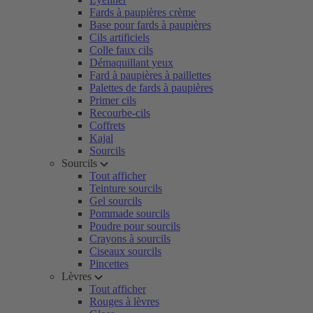
Fards à paupières crème
Base pour fards à paupières
Cils artificiels
Colle faux cils
Démaquillant yeux
Fard à paupières à paillettes
Palettes de fards à paupières
Primer cils
Recourbe-cils
Coffrets
Kajal
Sourcils
Sourcils
Tout afficher
Teinture sourcils
Gel sourcils
Pommade sourcils
Poudre pour sourcils
Crayons à sourcils
Ciseaux sourcils
Pincettes
Lèvres
Tout afficher
Rouges à lèvres