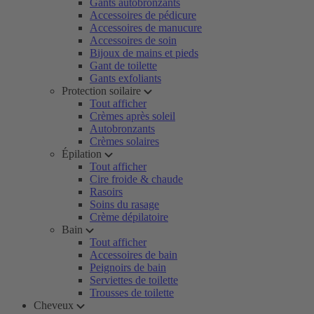
Gants autobronzants
Accessoires de pédicure
Accessoires de manucure
Accessoires de soin
Bijoux de mains et pieds
Gant de toilette
Gants exfoliants
Protection soilaire
Tout afficher
Crèmes après soleil
Autobronzants
Crèmes solaires
Épilation
Tout afficher
Cire froide & chaude
Rasoirs
Soins du rasage
Crème dépilatoire
Bain
Tout afficher
Accessoires de bain
Peignoirs de bain
Serviettes de toilette
Trousses de toilette
Cheveux