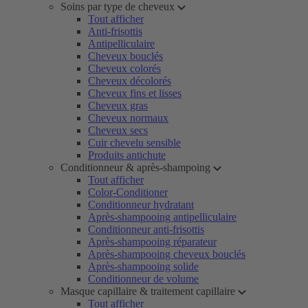
Soins par type de cheveux
Tout afficher
Anti-frisottis
Antipelliculaire
Cheveux bouclés
Cheveux colorés
Cheveux décolorés
Cheveux fins et lisses
Cheveux gras
Cheveux normaux
Cheveux secs
Cuir chevelu sensible
Produits antichute
Conditionneur & après-shampoing
Tout afficher
Color-Conditioner
Conditionneur hydratant
Après-shampooing antipelliculaire
Conditionneur anti-frisottis
Après-shampooing réparateur
Après-shampooing cheveux bouclés
Après-shampooing solide
Conditionneur de volume
Masque capillaire & traitement capillaire
Tout afficher