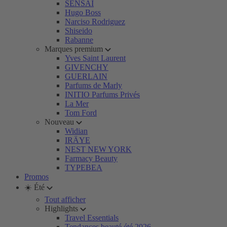
SENSAI
Hugo Boss
Narciso Rodriguez
Shiseido
Rabanne
Marques premium
Yves Saint Laurent
GIVENCHY
GUERLAIN
Parfums de Marly
INITIO Parfums Privés
La Mer
Tom Ford
Nouveau
Widian
IRÄYE
NEST NEW YORK
Farmacy Beauty
TYPEBEA
Promos
☀️ Été
Tout afficher
Highlights
Travel Essentials
Tendances beauté été 2026