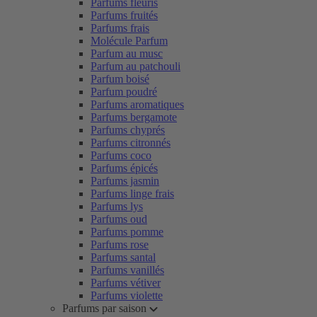
Parfums fleuris
Parfums fruités
Parfums frais
Molécule Parfum
Parfum au musc
Parfum au patchouli
Parfum boisé
Parfum poudré
Parfums aromatiques
Parfums bergamote
Parfums chyprés
Parfums citronnés
Parfums coco
Parfums épicés
Parfums jasmin
Parfums linge frais
Parfums lys
Parfums oud
Parfums pomme
Parfums rose
Parfums santal
Parfums vanillés
Parfums vétiver
Parfums violette
Parfums par saison