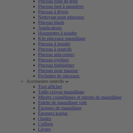
Pinceau fond de teint
Pinceau fard à paupières
Pinceau à lèvres
Nettoyant pour pinceaux
Pinceau blush
Applicateurs
Houppettes à poudre
Kits pinceaux maquillage
Pinceau à poudre
Pinceau à sourcils
Pinceau anti-cernes
Pinceau eyeliner
Pinceau highlighter
Pinceau pour masque
Pochettes de pinceaux
Accessoires sourcils
Tout afficher
Taille-crayon maquillage
Miroirs cosmétiques et miroirs de maquillage
Palette de maquillage vide
Éponges de maquillage
Éponges konjac
Ongles
Coffrets
Lèvres