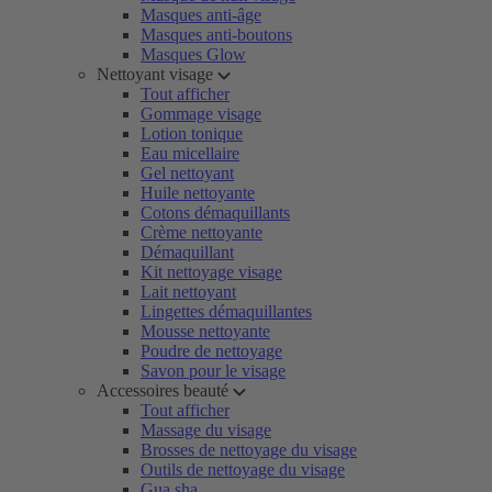
Masques anti-âge
Masques anti-boutons
Masques Glow
Nettoyant visage
Tout afficher
Gommage visage
Lotion tonique
Eau micellaire
Gel nettoyant
Huile nettoyante
Cotons démaquillants
Crème nettoyante
Démaquillant
Kit nettoyage visage
Lait nettoyant
Lingettes démaquillantes
Mousse nettoyante
Poudre de nettoyage
Savon pour le visage
Accessoires beauté
Tout afficher
Massage du visage
Brosses de nettoyage du visage
Outils de nettoyage du visage
Gua sha