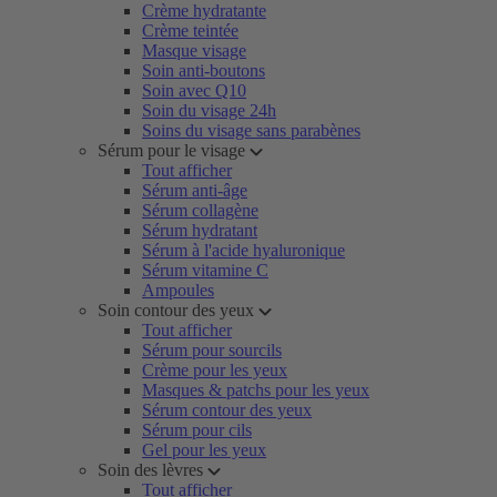
Crème hydratante
Crème teintée
Masque visage
Soin anti-boutons
Soin avec Q10
Soin du visage 24h
Soins du visage sans parabènes
Sérum pour le visage
Tout afficher
Sérum anti-âge
Sérum collagène
Sérum hydratant
Sérum à l'acide hyaluronique
Sérum vitamine C
Ampoules
Soin contour des yeux
Tout afficher
Sérum pour sourcils
Crème pour les yeux
Masques & patchs pour les yeux
Sérum contour des yeux
Sérum pour cils
Gel pour les yeux
Soin des lèvres
Tout afficher