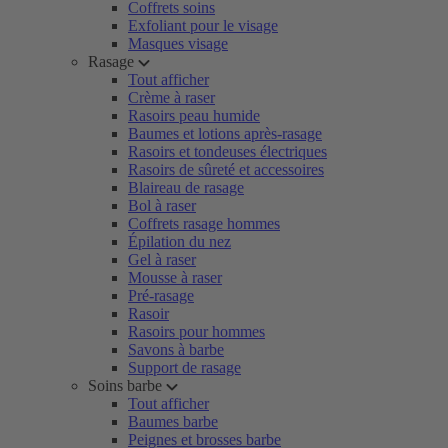
Coffrets soins
Exfoliant pour le visage
Masques visage
Rasage
Tout afficher
Crème à raser
Rasoirs peau humide
Baumes et lotions après-rasage
Rasoirs et tondeuses électriques
Rasoirs de sûreté et accessoires
Blaireau de rasage
Bol à raser
Coffrets rasage hommes
Épilation du nez
Gel à raser
Mousse à raser
Pré-rasage
Rasoir
Rasoirs pour hommes
Savons à barbe
Support de rasage
Soins barbe
Tout afficher
Baumes barbe
Peignes et brosses barbe