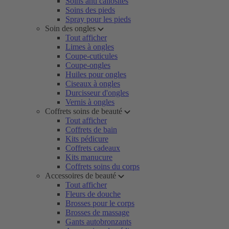
Soins anti callosités
Soins des pieds
Spray pour les pieds
Soin des ongles
Tout afficher
Limes à ongles
Coupe-cuticules
Coupe-ongles
Huiles pour ongles
Ciseaux à ongles
Durcisseur d'ongles
Vernis à ongles
Coffrets soins de beauté
Tout afficher
Coffrets de bain
Kits pédicure
Coffrets cadeaux
Kits manucure
Coffrets soins du corps
Accessoires de beauté
Tout afficher
Fleurs de douche
Brosses pour le corps
Brosses de massage
Gants autobronzants