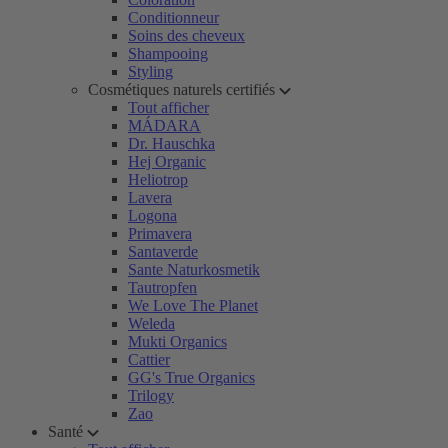
Conditionneur
Soins des cheveux
Shampooing
Styling
Cosmétiques naturels certifiés
Tout afficher
MÁDARA
Dr. Hauschka
Hej Organic
Heliotrop
Lavera
Logona
Primavera
Santaverde
Sante Naturkosmetik
Tautropfen
We Love The Planet
Weleda
Mukti Organics
Cattier
GG's True Organics
Trilogy
Zao
Santé