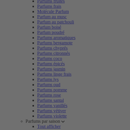
Parfums fruités
Parfums frais
Molécule Parfum
Parfum au musc
Parfum au patchouli
Parfum boisé
Parfum poudré
Parfums aromatiques
Parfums bergamote
Parfums chyprés
Parfums citronnés
Parfums coco
Parfums épicés
Parfums jasmin
Parfums linge frais
Parfums lys
Parfums oud
Parfums pomme
Parfums rose
Parfums santal
Parfums vanillés
Parfums vétiver
Parfums violette
Parfums par saison
Tout afficher