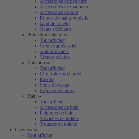
Accessoires de pédicure
Accessoires de manucure
Accessoires de soin
Bijoux de mains et pieds
Gant de toilette
Gants exfoliants
Protection soilaire
Tout afficher
Crèmes après soleil
Autobronzants
Crèmes solaires
Épilation
Tout afficher
Cire froide & chaude
Rasoirs
Soins du rasage
Crème dépilatoire
Bain
Tout afficher
Accessoires de bain
Peignoirs de bain
Serviettes de toilette
Trousses de toilette
Cheveux
Tout afficher