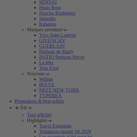
SENSAI
Hugo Boss
Narciso Rodriguez
Shiseido
Rabanne
Marques premium
Yves Saint Laurent
GIVENCHY
GUERLAIN
Parfums de Marly
INITIO Parfums Privés
La Mer
Tom Ford
Nouveau
Widian
IRÄYE
NEST NEW YORK
TYPEBEA
Promotions & best-sellers
☀️ Été
Tout afficher
Highlights
Travel Essentials
Tendances beauté été 2026
Les essentiels d’été pour lui