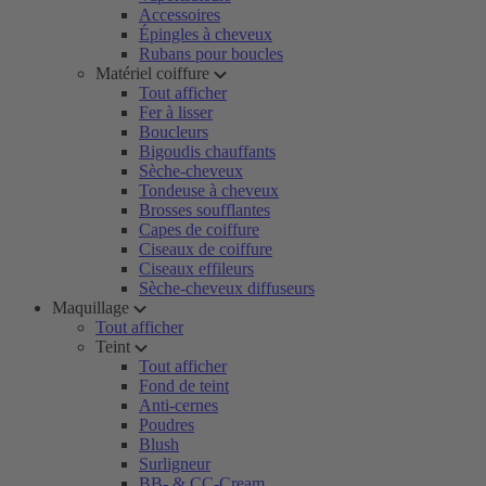
Accessoires
Épingles à cheveux
Rubans pour boucles
Matériel coiffure
Tout afficher
Fer à lisser
Boucleurs
Bigoudis chauffants
Sèche-cheveux
Tondeuse à cheveux
Brosses soufflantes
Capes de coiffure
Ciseaux de coiffure
Ciseaux effileurs
Sèche-cheveux diffuseurs
Maquillage
Tout afficher
Teint
Tout afficher
Fond de teint
Anti-cernes
Poudres
Blush
Surligneur
BB- & CC-Cream