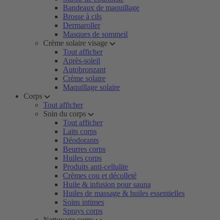
Bandeaux de maquillage
Brosse à cils
Dermaroller
Masques de sommeil
Crème solaire visage
Tout afficher
Après-soleil
Autobronzant
Crème solaire
Maquillage solaire
Corps
Tout afficher
Soin du corps
Tout afficher
Laits corps
Déodorants
Beurres corps
Huiles corps
Produits anti-cellulite
Crèmes cou et décolleté
Huile & infusion pour sauna
Huiles de massage & huiles essentielles
Soins intimes
Sprays corps
Nettoyage corps