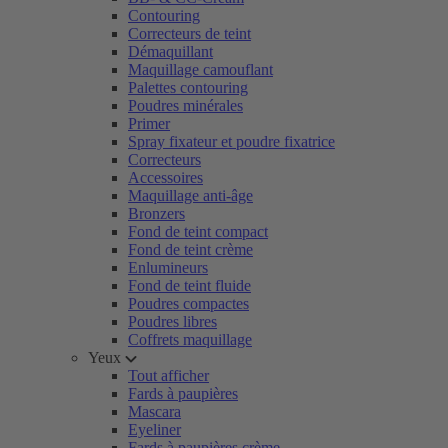
Contouring
Correcteurs de teint
Démaquillant
Maquillage camouflant
Palettes contouring
Poudres minérales
Primer
Spray fixateur et poudre fixatrice
Correcteurs
Accessoires
Maquillage anti-âge
Bronzers
Fond de teint compact
Fond de teint crème
Enlumineurs
Fond de teint fluide
Poudres compactes
Poudres libres
Coffrets maquillage
Yeux
Tout afficher
Fards à paupières
Mascara
Eyeliner
Fards à paupières crème