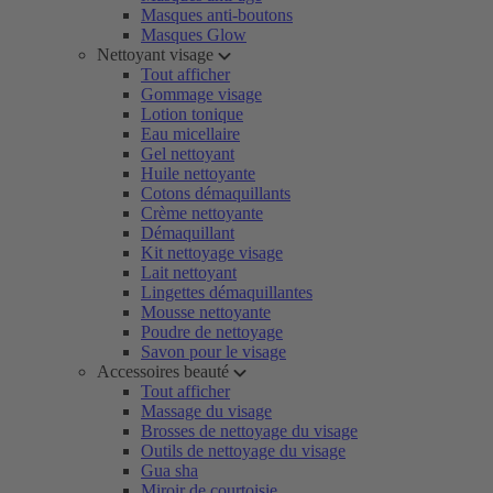
Masques anti-boutons
Masques Glow
Nettoyant visage
Tout afficher
Gommage visage
Lotion tonique
Eau micellaire
Gel nettoyant
Huile nettoyante
Cotons démaquillants
Crème nettoyante
Démaquillant
Kit nettoyage visage
Lait nettoyant
Lingettes démaquillantes
Mousse nettoyante
Poudre de nettoyage
Savon pour le visage
Accessoires beauté
Tout afficher
Massage du visage
Brosses de nettoyage du visage
Outils de nettoyage du visage
Gua sha
Miroir de courtoisie