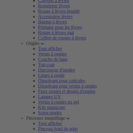
Crayons à lèvres
Repulpeur lèvres
Rouge à lèvres liquide
Accessoires lèvres
Baume à lèvres
Primaire pour les lèvres
Rouge à lèvres mat
Coffret de rouges à lèvres
Ongles
Tout afficher
Vernis à ongles
Couche de base
Top coat
Durcisseur d'ongles
Limes à ongle
Dissolvant pour cuticules
Dissolvant pour vernis à ongles
Faux ongles et design d'ongles
Lampes UV
Vernis à ongles en gel
Kits manucure
Soins ongles
Pinceaux maquillage
Tout afficher
Pinceau fond de teint