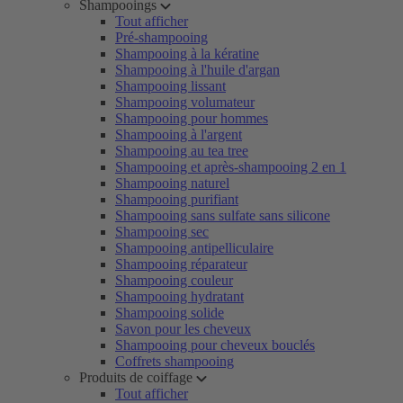
Shampooings
Tout afficher
Pré-shampooing
Shampooing à la kératine
Shampooing à l'huile d'argan
Shampooing lissant
Shampooing volumateur
Shampooing pour hommes
Shampooing à l'argent
Shampooing au tea tree
Shampooing et après-shampooing 2 en 1
Shampooing naturel
Shampooing purifiant
Shampooing sans sulfate sans silicone
Shampooing sec
Shampooing antipelliculaire
Shampooing réparateur
Shampooing couleur
Shampooing hydratant
Shampooing solide
Savon pour les cheveux
Shampooing pour cheveux bouclés
Coffrets shampooing
Produits de coiffage
Tout afficher