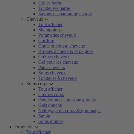
Huiles barbe
Tondeuses barbe
Savons et shampoings barbe
Cheveux
Tout afficher
Shampoings
Pommades cheveux
Coiffure
Chute et pousse cheveux
Brosses à cheveux et peignes
Crèmes cheveux
Gel pour les cheveux
Pâtes cheveux
Soins cheveux
Tondeuse à cheveux
Soins corps
Tout afficher
Crèmes corps
Déodorants et anti-transpirants
Gels douche
Nettoyage du corps & gommages
Savon
Soins intimes
Droguerie
Tout afficher