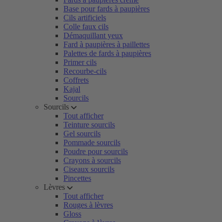
Base pour fards à paupières
Cils artificiels
Colle faux cils
Démaquillant yeux
Fard à paupières à paillettes
Palettes de fards à paupières
Primer cils
Recourbe-cils
Coffrets
Kajal
Sourcils
Sourcils
Tout afficher
Teinture sourcils
Gel sourcils
Pommade sourcils
Poudre pour sourcils
Crayons à sourcils
Ciseaux sourcils
Pincettes
Lèvres
Tout afficher
Rouges à lèvres
Gloss