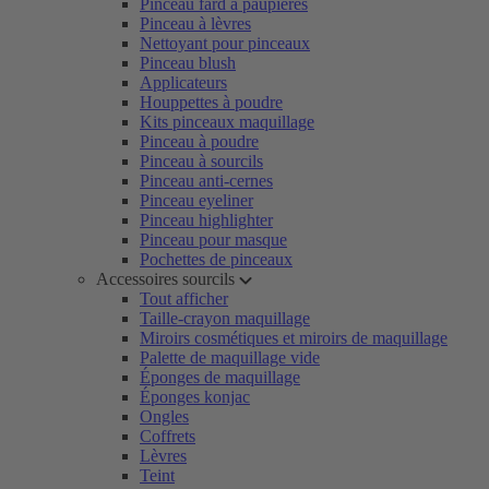
Pinceau fard à paupières
Pinceau à lèvres
Nettoyant pour pinceaux
Pinceau blush
Applicateurs
Houppettes à poudre
Kits pinceaux maquillage
Pinceau à poudre
Pinceau à sourcils
Pinceau anti-cernes
Pinceau eyeliner
Pinceau highlighter
Pinceau pour masque
Pochettes de pinceaux
Accessoires sourcils
Tout afficher
Taille-crayon maquillage
Miroirs cosmétiques et miroirs de maquillage
Palette de maquillage vide
Éponges de maquillage
Éponges konjac
Ongles
Coffrets
Lèvres
Teint