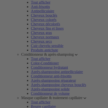
Tout afficher
Anti-frisottis
Antipelliculaire
Cheveux bouclés
Cheveux colorés
Cheveux décolorés
Cheveux fins et lisses
Cheveux gras
Cheveux normaux
Cheveux secs
Cuir chevelu sensible
Produits antichute
Conditionneur & après-shampoing
Tout afficher
Color-Conditioner
Conditionneur hydratant
Après-shampooing antipelliculaire
Conditionneur anti-frisottis
Après-shampooing réparateur
Après-shampooing cheveux bouclés
Après-shampooing solide
Conditionneur de volume
Masque capillaire & traitement capillaire
Tout afficher
Beurre capillaire