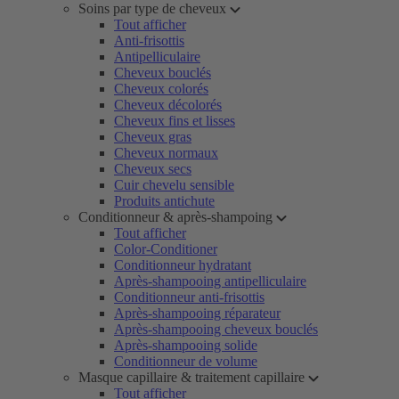
Soins par type de cheveux
Tout afficher
Anti-frisottis
Antipelliculaire
Cheveux bouclés
Cheveux colorés
Cheveux décolorés
Cheveux fins et lisses
Cheveux gras
Cheveux normaux
Cheveux secs
Cuir chevelu sensible
Produits antichute
Conditionneur & après-shampoing
Tout afficher
Color-Conditioner
Conditionneur hydratant
Après-shampooing antipelliculaire
Conditionneur anti-frisottis
Après-shampooing réparateur
Après-shampooing cheveux bouclés
Après-shampooing solide
Conditionneur de volume
Masque capillaire & traitement capillaire
Tout afficher