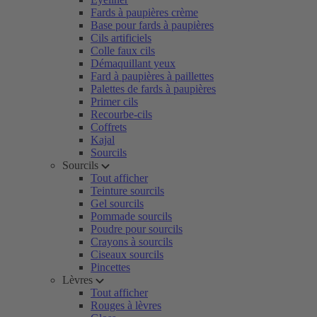
Fards à paupières crème
Base pour fards à paupières
Cils artificiels
Colle faux cils
Démaquillant yeux
Fard à paupières à paillettes
Palettes de fards à paupières
Primer cils
Recourbe-cils
Coffrets
Kajal
Sourcils
Sourcils
Tout afficher
Teinture sourcils
Gel sourcils
Pommade sourcils
Poudre pour sourcils
Crayons à sourcils
Ciseaux sourcils
Pincettes
Lèvres
Tout afficher
Rouges à lèvres