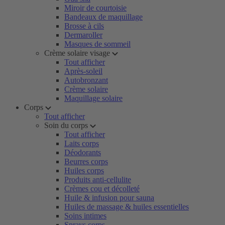
Miroir de courtoisie
Bandeaux de maquillage
Brosse à cils
Dermaroller
Masques de sommeil
Crème solaire visage
Tout afficher
Après-soleil
Autobronzant
Crème solaire
Maquillage solaire
Corps
Tout afficher
Soin du corps
Tout afficher
Laits corps
Déodorants
Beurres corps
Huiles corps
Produits anti-cellulite
Crèmes cou et décolleté
Huile & infusion pour sauna
Huiles de massage & huiles essentielles
Soins intimes
Sprays corps