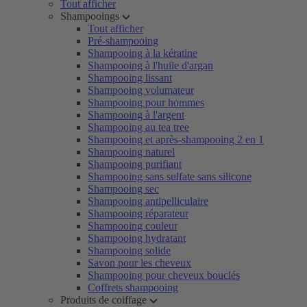
Tout afficher
Shampooings
Tout afficher
Pré-shampooing
Shampooing à la kératine
Shampooing à l'huile d'argan
Shampooing lissant
Shampooing volumateur
Shampooing pour hommes
Shampooing à l'argent
Shampooing au tea tree
Shampooing et après-shampooing 2 en 1
Shampooing naturel
Shampooing purifiant
Shampooing sans sulfate sans silicone
Shampooing sec
Shampooing antipelliculaire
Shampooing réparateur
Shampooing couleur
Shampooing hydratant
Shampooing solide
Savon pour les cheveux
Shampooing pour cheveux bouclés
Coffrets shampooing
Produits de coiffage