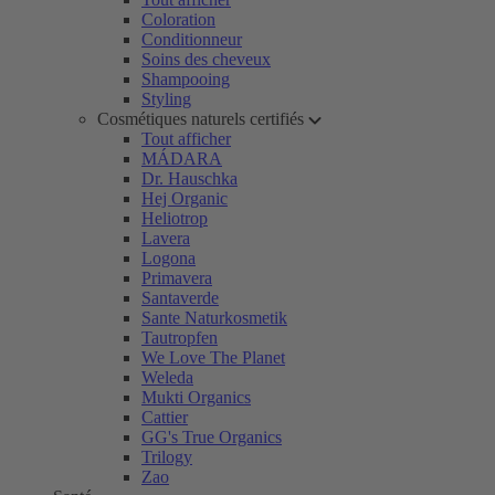
Coloration
Conditionneur
Soins des cheveux
Shampooing
Styling
Cosmétiques naturels certifiés
Tout afficher
MÁDARA
Dr. Hauschka
Hej Organic
Heliotrop
Lavera
Logona
Primavera
Santaverde
Sante Naturkosmetik
Tautropfen
We Love The Planet
Weleda
Mukti Organics
Cattier
GG's True Organics
Trilogy
Zao