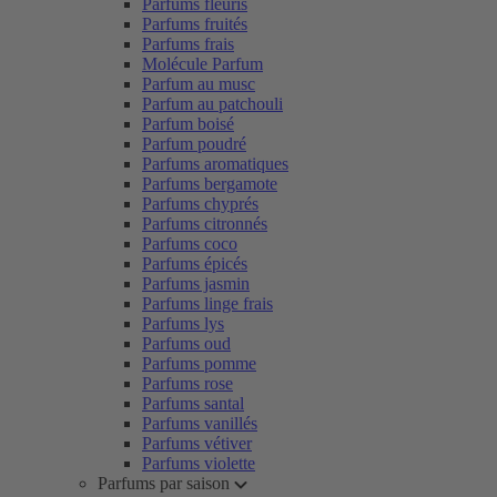
Parfums fleuris
Parfums fruités
Parfums frais
Molécule Parfum
Parfum au musc
Parfum au patchouli
Parfum boisé
Parfum poudré
Parfums aromatiques
Parfums bergamote
Parfums chyprés
Parfums citronnés
Parfums coco
Parfums épicés
Parfums jasmin
Parfums linge frais
Parfums lys
Parfums oud
Parfums pomme
Parfums rose
Parfums santal
Parfums vanillés
Parfums vétiver
Parfums violette
Parfums par saison