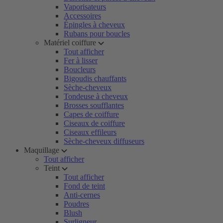
Vaporisateurs
Accessoires
Épingles à cheveux
Rubans pour boucles
Matériel coiffure
Tout afficher
Fer à lisser
Boucleurs
Bigoudis chauffants
Sèche-cheveux
Tondeuse à cheveux
Brosses soufflantes
Capes de coiffure
Ciseaux de coiffure
Ciseaux effileurs
Sèche-cheveux diffuseurs
Maquillage
Tout afficher
Teint
Tout afficher
Fond de teint
Anti-cernes
Poudres
Blush
Surligneur