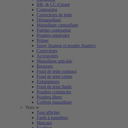
BB- & CC-Cream
Contouring
Correcteurs de teint
Démaquillant
Maquillage camouflant
Palettes contouring
Poudres minérales
Primer
Spray fixateur et poudre fixatrice
Correcteurs
Accessoires
Maquillage anti-âge
Bronzers
Fond de teint compact
Fond de teint crème
Enlumineurs
Fond de teint fluide
Poudres compactes
Poudres libres
Coffrets maquillage
Yeux
Tout afficher
Fards à paupières
Mascara
Eyeliner