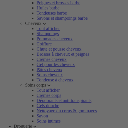
Peignes et brosses barbe
Huiles barbe
Tondeuses barbe
Savons et shampoings barbe
Cheveux
Tout afficher
Shampoings
Pommades cheveux
Coiffure
Chute et pousse cheveux
Brosses à cheveux et peignes
Crèmes cheveux
Gel pour les cheveux
Pâtes cheveux
Soins cheveux
Tondeuse à cheveux
Soins corps
Tout afficher
Crèmes corps
Déodorants et anti-transpirants
Gels douche
Nettoyage du corps & gommages
Savon
Soins intimes
Droguerie