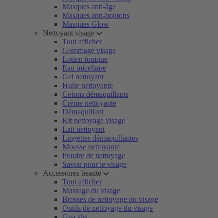
Masques anti-âge
Masques anti-boutons
Masques Glow
Nettoyant visage
Tout afficher
Gommage visage
Lotion tonique
Eau micellaire
Gel nettoyant
Huile nettoyante
Cotons démaquillants
Crème nettoyante
Démaquillant
Kit nettoyage visage
Lait nettoyant
Lingettes démaquillantes
Mousse nettoyante
Poudre de nettoyage
Savon pour le visage
Accessoires beauté
Tout afficher
Massage du visage
Brosses de nettoyage du visage
Outils de nettoyage du visage
Gua sha