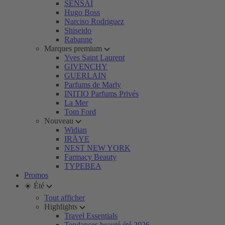
SENSAI
Hugo Boss
Narciso Rodriguez
Shiseido
Rabanne
Marques premium
Yves Saint Laurent
GIVENCHY
GUERLAIN
Parfums de Marly
INITIO Parfums Privés
La Mer
Tom Ford
Nouveau
Widian
IRÄYE
NEST NEW YORK
Farmacy Beauty
TYPEBEA
Promos
☀️ Été
Tout afficher
Highlights
Travel Essentials
Tendances beauté été 2026