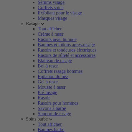
Sérums visage
Coffrets soins
Exfoliant pour le visage
Masques visage
Rasage
Tout afficher
Crème à raser
Rasoirs peau humide
Baumes et lotions après-rasage
Rasoirs et tondeuses électriques
Rasoirs de sûreté et accessoires
Blaireau de rasage
Bol à raser
Coffrets rasage hommes
Épilation du nez
Gel à raser
Mousse à raser
Pré-rasage
Rasoir
Rasoirs pour hommes
Savons à barbe
Support de rasage
Soins barbe
Tout afficher
Baumes barbe