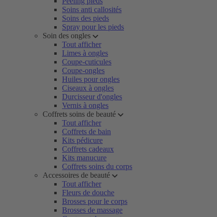
Peeling pieds
Soins anti callosités
Soins des pieds
Spray pour les pieds
Soin des ongles
Tout afficher
Limes à ongles
Coupe-cuticules
Coupe-ongles
Huiles pour ongles
Ciseaux à ongles
Durcisseur d'ongles
Vernis à ongles
Coffrets soins de beauté
Tout afficher
Coffrets de bain
Kits pédicure
Coffrets cadeaux
Kits manucure
Coffrets soins du corps
Accessoires de beauté
Tout afficher
Fleurs de douche
Brosses pour le corps
Brosses de massage