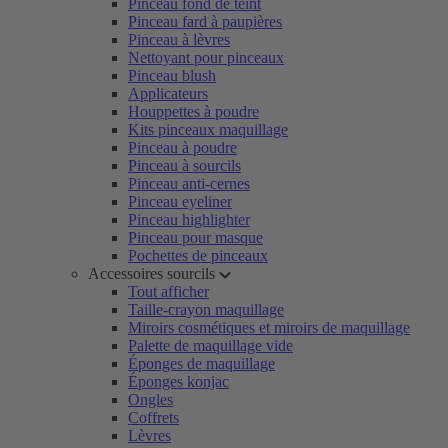
Pinceau fond de teint
Pinceau fard à paupières
Pinceau à lèvres
Nettoyant pour pinceaux
Pinceau blush
Applicateurs
Houppettes à poudre
Kits pinceaux maquillage
Pinceau à poudre
Pinceau à sourcils
Pinceau anti-cernes
Pinceau eyeliner
Pinceau highlighter
Pinceau pour masque
Pochettes de pinceaux
Accessoires sourcils
Tout afficher
Taille-crayon maquillage
Miroirs cosmétiques et miroirs de maquillage
Palette de maquillage vide
Éponges de maquillage
Éponges konjac
Ongles
Coffrets
Lèvres