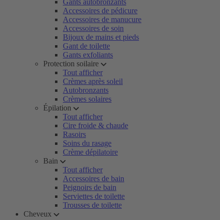
Gants autobronzants
Accessoires de pédicure
Accessoires de manucure
Accessoires de soin
Bijoux de mains et pieds
Gant de toilette
Gants exfoliants
Protection soilaire
Tout afficher
Crèmes après soleil
Autobronzants
Crèmes solaires
Épilation
Tout afficher
Cire froide & chaude
Rasoirs
Soins du rasage
Crème dépilatoire
Bain
Tout afficher
Accessoires de bain
Peignoirs de bain
Serviettes de toilette
Trousses de toilette
Cheveux