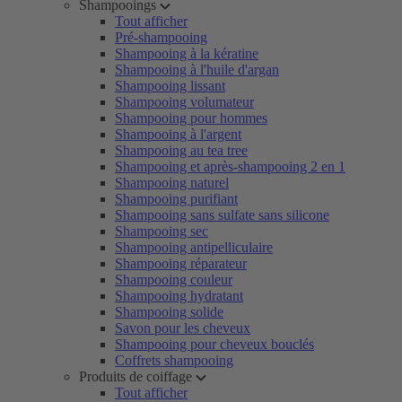
Shampooings
Tout afficher
Pré-shampooing
Shampooing à la kératine
Shampooing à l'huile d'argan
Shampooing lissant
Shampooing volumateur
Shampooing pour hommes
Shampooing à l'argent
Shampooing au tea tree
Shampooing et après-shampooing 2 en 1
Shampooing naturel
Shampooing purifiant
Shampooing sans sulfate sans silicone
Shampooing sec
Shampooing antipelliculaire
Shampooing réparateur
Shampooing couleur
Shampooing hydratant
Shampooing solide
Savon pour les cheveux
Shampooing pour cheveux bouclés
Coffrets shampooing
Produits de coiffage
Tout afficher