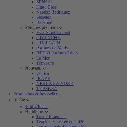
SENSAI
Hugo Boss
Narciso Rodriguez
Shiseido
Rabanne
Marques premium
Yves Saint Laurent
GIVENCHY
GUERLAIN
Parfums de Marly
INITIO Parfums Privés
La Mer
Tom Ford
Nouveau
Widian
IRÄYE
NEST NEW YORK
TYPEBEA
Promotions & best-sellers
☀️ Été
Tout afficher
Highlights
Travel Essentials
Tendances beauté été 2026
Les essentiels d’été pour lui