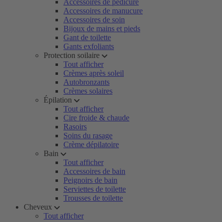
Accessoires de pédicure
Accessoires de manucure
Accessoires de soin
Bijoux de mains et pieds
Gant de toilette
Gants exfoliants
Protection soilaire
Tout afficher
Crèmes après soleil
Autobronzants
Crèmes solaires
Épilation
Tout afficher
Cire froide & chaude
Rasoirs
Soins du rasage
Crème dépilatoire
Bain
Tout afficher
Accessoires de bain
Peignoirs de bain
Serviettes de toilette
Trousses de toilette
Cheveux
Tout afficher