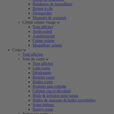
Bandeaux de maquillage
Brosse à cils
Dermaroller
Masques de sommeil
Crème solaire visage
Tout afficher
Après-soleil
Autobronzant
Crème solaire
Maquillage solaire
Corps
Tout afficher
Soin du corps
Tout afficher
Laits corps
Déodorants
Beurres corps
Huiles corps
Produits anti-cellulite
Crèmes cou et décolleté
Huile & infusion pour sauna
Huiles de massage & huiles essentielles
Soins intimes
Sprays corps
Nettoyage corps