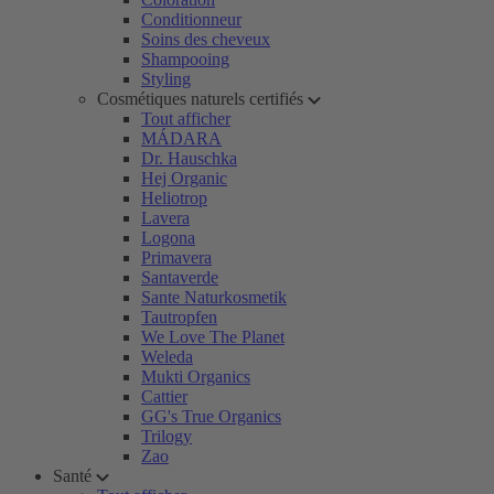
Conditionneur
Soins des cheveux
Shampooing
Styling
Cosmétiques naturels certifiés
Tout afficher
MÁDARA
Dr. Hauschka
Hej Organic
Heliotrop
Lavera
Logona
Primavera
Santaverde
Sante Naturkosmetik
Tautropfen
We Love The Planet
Weleda
Mukti Organics
Cattier
GG's True Organics
Trilogy
Zao
Santé