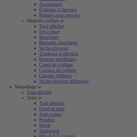
Accessoires
Épingles à cheveux
Rubans pour boucles
Matériel coiffure
Tout afficher
Fer à lisser
Boucleurs
Bigoudis chauffants
Sèche-cheveux
Tondeuse à cheveux
Brosses soufflantes
Capes de coiffure
Ciseaux de coiffure
Ciseaux effileurs
Sèche-cheveux diffuseurs
Maquillage
Tout afficher
Teint
Tout afficher
Fond de teint
Anti-cernes
Poudres
Blush
Surligneur
BB- & CC-Cream