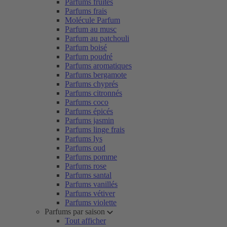
Parfums fruités
Parfums frais
Molécule Parfum
Parfum au musc
Parfum au patchouli
Parfum boisé
Parfum poudré
Parfums aromatiques
Parfums bergamote
Parfums chyprés
Parfums citronnés
Parfums coco
Parfums épicés
Parfums jasmin
Parfums linge frais
Parfums lys
Parfums oud
Parfums pomme
Parfums rose
Parfums santal
Parfums vanillés
Parfums vétiver
Parfums violette
Parfums par saison
Tout afficher