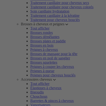
Traitement capillaire pour cheveux secs
Traitement capillaire pour cheveux colorés
Soin capillaire hydratation
Traitement capillaire à la kératine
Traitement pour cheveux bouclés
Brosses à cheveux et peignes
Tout afficher
Brosses rondes
Brosses démêlantes
Brosses plates et paddle
Brosses en bois
Peignes à cheveux
Brosses de massage pour la tête
Brosses en poil de sanglier
Brosses squelettes
Peignes à couper les cheveux
Peignes à queue
Peignes pour cheveux bouclés
Accessoires cheveux
Tout afficher
Élastiques à cheveux
Bigoudis
Chouchous
Barrettes & pinces à cheveux
Vaporisateurs