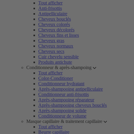
Tout afficher
Anti-frisottis
Antipelliculaire
Cheveux bouclés
Cheveux colorés
Cheveux décolorés
Cheveux fins et lisses
Cheveux gras
Cheveux normaux
Cheveux secs
Cuir chevelu sensible
Produits antichute
Conditionneur & après-shampoing
Tout afficher
Color-Conditioner
Conditionneur hydratant
Après-shampooing antipelliculaire
Conditionneur anti-frisottis
Après-shampooing réparateur
Après-shampooing cheveux bouclés
Après-shampooing solide
Conditionneur de volume
Masque capillaire & traitement capillaire
Tout afficher
Beurre capillaire