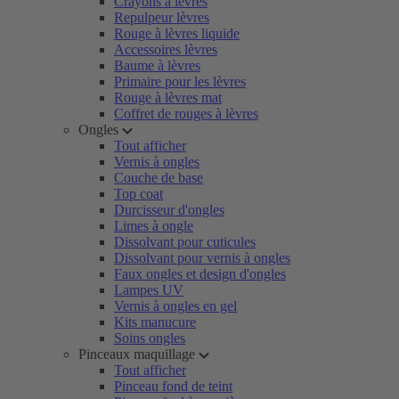
Crayons à lèvres
Repulpeur lèvres
Rouge à lèvres liquide
Accessoires lèvres
Baume à lèvres
Primaire pour les lèvres
Rouge à lèvres mat
Coffret de rouges à lèvres
Ongles
Tout afficher
Vernis à ongles
Couche de base
Top coat
Durcisseur d'ongles
Limes à ongle
Dissolvant pour cuticules
Dissolvant pour vernis à ongles
Faux ongles et design d'ongles
Lampes UV
Vernis à ongles en gel
Kits manucure
Soins ongles
Pinceaux maquillage
Tout afficher
Pinceau fond de teint