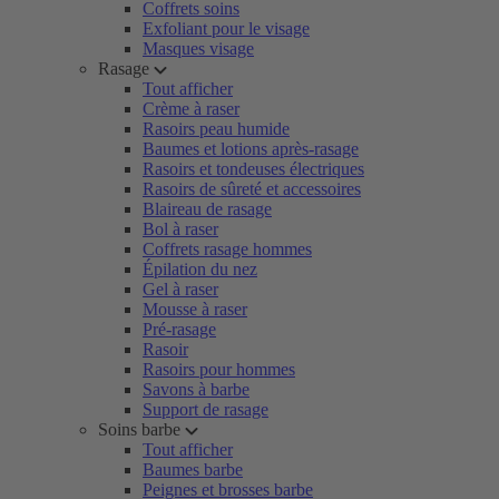
Coffrets soins
Exfoliant pour le visage
Masques visage
Rasage
Tout afficher
Crème à raser
Rasoirs peau humide
Baumes et lotions après-rasage
Rasoirs et tondeuses électriques
Rasoirs de sûreté et accessoires
Blaireau de rasage
Bol à raser
Coffrets rasage hommes
Épilation du nez
Gel à raser
Mousse à raser
Pré-rasage
Rasoir
Rasoirs pour hommes
Savons à barbe
Support de rasage
Soins barbe
Tout afficher
Baumes barbe
Peignes et brosses barbe