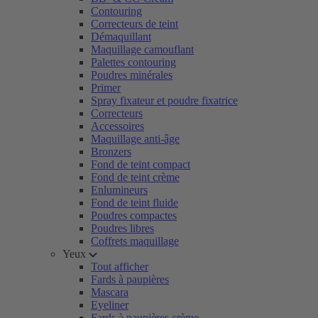
Contouring
Correcteurs de teint
Démaquillant
Maquillage camouflant
Palettes contouring
Poudres minérales
Primer
Spray fixateur et poudre fixatrice
Correcteurs
Accessoires
Maquillage anti-âge
Bronzers
Fond de teint compact
Fond de teint crème
Enlumineurs
Fond de teint fluide
Poudres compactes
Poudres libres
Coffrets maquillage
Yeux
Tout afficher
Fards à paupières
Mascara
Eyeliner
Fards à paupières crème