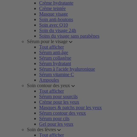
Crème hydratante
Crème teintée
Masque visage
Soin anti-boutons
Soin avec Q10
Soin du visage 24h
Soins du visage sans parabènes
Sérum pour le visage
Tout afficher
Sérum anti-âge
Sérum collagène
Sérum hydratant
Sérum à l'acide hyaluronique
Sérum vitamine C
Ampoules
Soin contour des yeux
Tout afficher
Sérum pour sourcils
Crème pour les yeux
Masques & patchs pour les yeux
Sérum contour des yeux
Sérum pour cils
Gel pour les yeux
Soin des lèvres
Tout afficher