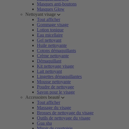
Masques anti-boutons
Masques Glow
Nettoyant visage
Tout afficher
Gommage visage
Lotion tonique
Eau micellaire
Gel nettoyant
Huile nettoyante
Cotons démaquillants
Crème nettoyante
Démaquillant
Kit nettoyage visage
Lait nettoyant
Lingettes démaquillantes
Mousse nettoyante
Poudre de nettoyage
Savon pour le visage
Accessoires beauté
Tout afficher
Massage du visage
Brosses de nettoyage du visage
Outils de nettoyage du visage
Gua sha
Miroir de courtoisie