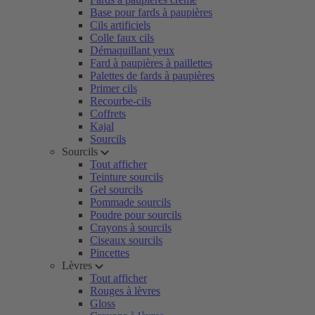
Base pour fards à paupières
Cils artificiels
Colle faux cils
Démaquillant yeux
Fard à paupières à paillettes
Palettes de fards à paupières
Primer cils
Recourbe-cils
Coffrets
Kajal
Sourcils
Sourcils
Tout afficher
Teinture sourcils
Gel sourcils
Pommade sourcils
Poudre pour sourcils
Crayons à sourcils
Ciseaux sourcils
Pincettes
Lèvres
Tout afficher
Rouges à lèvres
Gloss