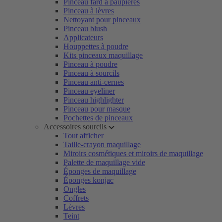
Pinceau fard à paupières
Pinceau à lèvres
Nettoyant pour pinceaux
Pinceau blush
Applicateurs
Houppettes à poudre
Kits pinceaux maquillage
Pinceau à poudre
Pinceau à sourcils
Pinceau anti-cernes
Pinceau eyeliner
Pinceau highlighter
Pinceau pour masque
Pochettes de pinceaux
Accessoires sourcils
Tout afficher
Taille-crayon maquillage
Miroirs cosmétiques et miroirs de maquillage
Palette de maquillage vide
Éponges de maquillage
Éponges konjac
Ongles
Coffrets
Lèvres
Teint