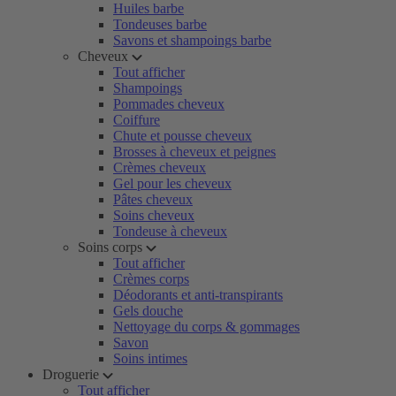
Huiles barbe
Tondeuses barbe
Savons et shampoings barbe
Cheveux
Tout afficher
Shampoings
Pommades cheveux
Coiffure
Chute et pousse cheveux
Brosses à cheveux et peignes
Crèmes cheveux
Gel pour les cheveux
Pâtes cheveux
Soins cheveux
Tondeuse à cheveux
Soins corps
Tout afficher
Crèmes corps
Déodorants et anti-transpirants
Gels douche
Nettoyage du corps & gommages
Savon
Soins intimes
Droguerie
Tout afficher