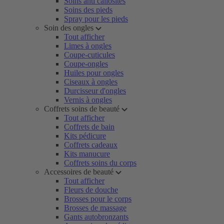
Soins anti callosités
Soins des pieds
Spray pour les pieds
Soin des ongles
Tout afficher
Limes à ongles
Coupe-cuticules
Coupe-ongles
Huiles pour ongles
Ciseaux à ongles
Durcisseur d'ongles
Vernis à ongles
Coffrets soins de beauté
Tout afficher
Coffrets de bain
Kits pédicure
Coffrets cadeaux
Kits manucure
Coffrets soins du corps
Accessoires de beauté
Tout afficher
Fleurs de douche
Brosses pour le corps
Brosses de massage
Gants autobronzants