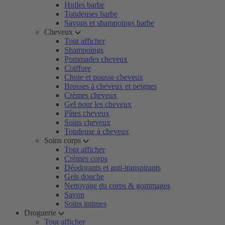
Huiles barbe
Tondeuses barbe
Savons et shampoings barbe
Cheveux
Tout afficher
Shampoings
Pommades cheveux
Coiffure
Chute et pousse cheveux
Brosses à cheveux et peignes
Crèmes cheveux
Gel pour les cheveux
Pâtes cheveux
Soins cheveux
Tondeuse à cheveux
Soins corps
Tout afficher
Crèmes corps
Déodorants et anti-transpirants
Gels douche
Nettoyage du corps & gommages
Savon
Soins intimes
Droguerie
Tout afficher