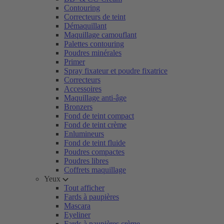
Contouring
Correcteurs de teint
Démaquillant
Maquillage camouflant
Palettes contouring
Poudres minérales
Primer
Spray fixateur et poudre fixatrice
Correcteurs
Accessoires
Maquillage anti-âge
Bronzers
Fond de teint compact
Fond de teint crème
Enlumineurs
Fond de teint fluide
Poudres compactes
Poudres libres
Coffrets maquillage
Yeux
Tout afficher
Fards à paupières
Mascara
Eyeliner
Fards à paupières crème