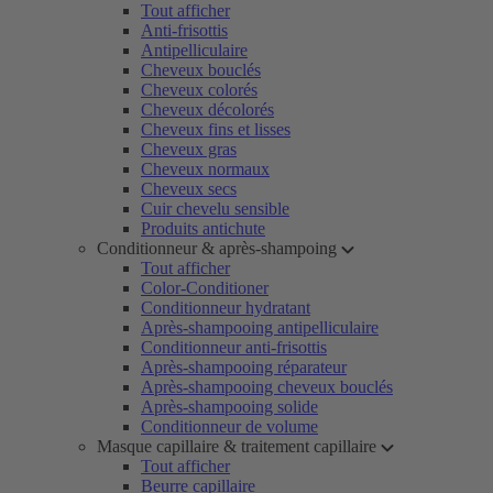
Tout afficher
Anti-frisottis
Antipelliculaire
Cheveux bouclés
Cheveux colorés
Cheveux décolorés
Cheveux fins et lisses
Cheveux gras
Cheveux normaux
Cheveux secs
Cuir chevelu sensible
Produits antichute
Conditionneur & après-shampoing
Tout afficher
Color-Conditioner
Conditionneur hydratant
Après-shampooing antipelliculaire
Conditionneur anti-frisottis
Après-shampooing réparateur
Après-shampooing cheveux bouclés
Après-shampooing solide
Conditionneur de volume
Masque capillaire & traitement capillaire
Tout afficher
Beurre capillaire