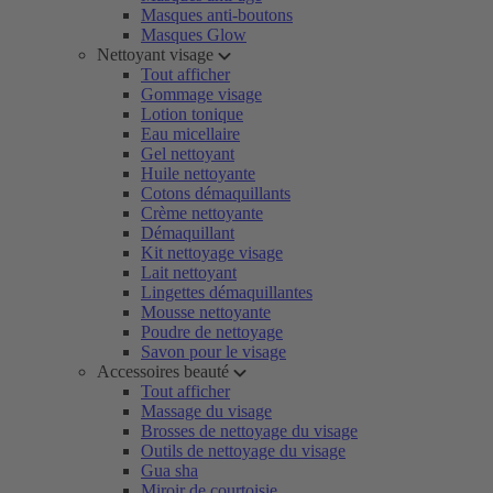
Masques anti-boutons
Masques Glow
Nettoyant visage
Tout afficher
Gommage visage
Lotion tonique
Eau micellaire
Gel nettoyant
Huile nettoyante
Cotons démaquillants
Crème nettoyante
Démaquillant
Kit nettoyage visage
Lait nettoyant
Lingettes démaquillantes
Mousse nettoyante
Poudre de nettoyage
Savon pour le visage
Accessoires beauté
Tout afficher
Massage du visage
Brosses de nettoyage du visage
Outils de nettoyage du visage
Gua sha
Miroir de courtoisie