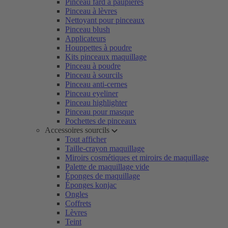
Pinceau fard à paupières
Pinceau à lèvres
Nettoyant pour pinceaux
Pinceau blush
Applicateurs
Houppettes à poudre
Kits pinceaux maquillage
Pinceau à poudre
Pinceau à sourcils
Pinceau anti-cernes
Pinceau eyeliner
Pinceau highlighter
Pinceau pour masque
Pochettes de pinceaux
Accessoires sourcils
Tout afficher
Taille-crayon maquillage
Miroirs cosmétiques et miroirs de maquillage
Palette de maquillage vide
Éponges de maquillage
Éponges konjac
Ongles
Coffrets
Lèvres
Teint