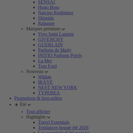
SENSAI
Hugo Boss
Narciso Rodriguez
Shiseido
Rabanne
Marques premium
Yves Saint Laurent
GIVENCHY
GUERLAIN
Parfums de Marly
INITIO Parfums Privés
La Mer
Tom Ford
Nouveau
Widian
IRÄYE
NEST NEW YORK
TYPEBEA
Promotions & best-sellers
☀️ Été
Tout afficher
Highlights
Travel Essentials
Tendances beauté été 2026
Les essentiels d’été pour lui