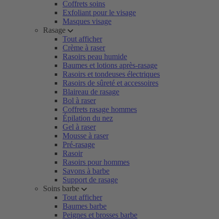
Coffrets soins
Exfoliant pour le visage
Masques visage
Rasage
Tout afficher
Crème à raser
Rasoirs peau humide
Baumes et lotions après-rasage
Rasoirs et tondeuses électriques
Rasoirs de sûreté et accessoires
Blaireau de rasage
Bol à raser
Coffrets rasage hommes
Épilation du nez
Gel à raser
Mousse à raser
Pré-rasage
Rasoir
Rasoirs pour hommes
Savons à barbe
Support de rasage
Soins barbe
Tout afficher
Baumes barbe
Peignes et brosses barbe