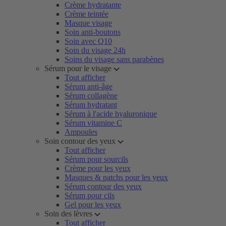
Crème hydratante
Crème teintée
Masque visage
Soin anti-boutons
Soin avec Q10
Soin du visage 24h
Soins du visage sans parabènes
Sérum pour le visage
Tout afficher
Sérum anti-âge
Sérum collagène
Sérum hydratant
Sérum à l'acide hyaluronique
Sérum vitamine C
Ampoules
Soin contour des yeux
Tout afficher
Sérum pour sourcils
Crème pour les yeux
Masques & patchs pour les yeux
Sérum contour des yeux
Sérum pour cils
Gel pour les yeux
Soin des lèvres
Tout afficher