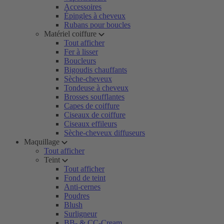
Accessoires
Épingles à cheveux
Rubans pour boucles
Matériel coiffure
Tout afficher
Fer à lisser
Boucleurs
Bigoudis chauffants
Sèche-cheveux
Tondeuse à cheveux
Brosses soufflantes
Capes de coiffure
Ciseaux de coiffure
Ciseaux effileurs
Sèche-cheveux diffuseurs
Maquillage
Tout afficher
Teint
Tout afficher
Fond de teint
Anti-cernes
Poudres
Blush
Surligneur
BB- & CC-Cream