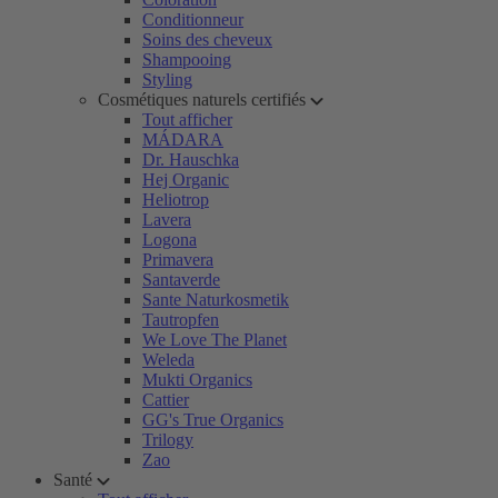
Conditionneur
Soins des cheveux
Shampooing
Styling
Cosmétiques naturels certifiés
Tout afficher
MÁDARA
Dr. Hauschka
Hej Organic
Heliotrop
Lavera
Logona
Primavera
Santaverde
Sante Naturkosmetik
Tautropfen
We Love The Planet
Weleda
Mukti Organics
Cattier
GG's True Organics
Trilogy
Zao
Santé