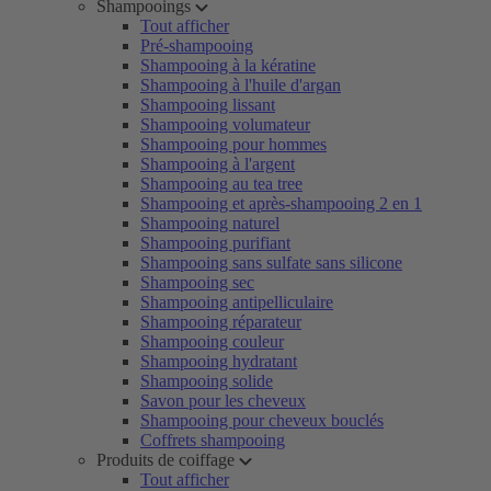
Shampooings
Tout afficher
Pré-shampooing
Shampooing à la kératine
Shampooing à l'huile d'argan
Shampooing lissant
Shampooing volumateur
Shampooing pour hommes
Shampooing à l'argent
Shampooing au tea tree
Shampooing et après-shampooing 2 en 1
Shampooing naturel
Shampooing purifiant
Shampooing sans sulfate sans silicone
Shampooing sec
Shampooing antipelliculaire
Shampooing réparateur
Shampooing couleur
Shampooing hydratant
Shampooing solide
Savon pour les cheveux
Shampooing pour cheveux bouclés
Coffrets shampooing
Produits de coiffage
Tout afficher