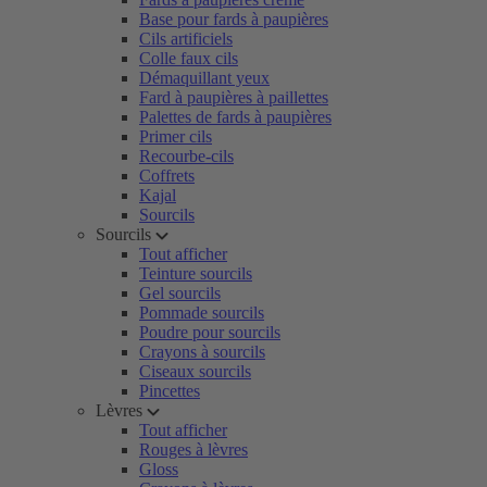
Base pour fards à paupières
Cils artificiels
Colle faux cils
Démaquillant yeux
Fard à paupières à paillettes
Palettes de fards à paupières
Primer cils
Recourbe-cils
Coffrets
Kajal
Sourcils
Sourcils
Tout afficher
Teinture sourcils
Gel sourcils
Pommade sourcils
Poudre pour sourcils
Crayons à sourcils
Ciseaux sourcils
Pincettes
Lèvres
Tout afficher
Rouges à lèvres
Gloss