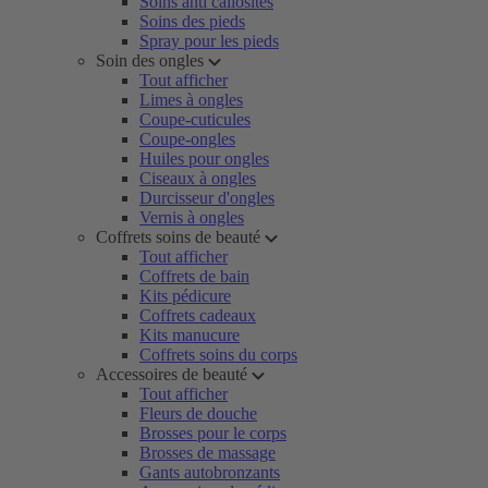
Soins anti callosités
Soins des pieds
Spray pour les pieds
Soin des ongles
Tout afficher
Limes à ongles
Coupe-cuticules
Coupe-ongles
Huiles pour ongles
Ciseaux à ongles
Durcisseur d'ongles
Vernis à ongles
Coffrets soins de beauté
Tout afficher
Coffrets de bain
Kits pédicure
Coffrets cadeaux
Kits manucure
Coffrets soins du corps
Accessoires de beauté
Tout afficher
Fleurs de douche
Brosses pour le corps
Brosses de massage
Gants autobronzants