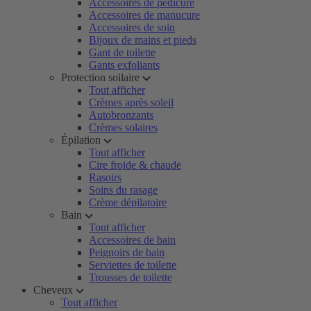
Accessoires de pédicure
Accessoires de manucure
Accessoires de soin
Bijoux de mains et pieds
Gant de toilette
Gants exfoliants
Protection soilaire
Tout afficher
Crèmes après soleil
Autobronzants
Crèmes solaires
Épilation
Tout afficher
Cire froide & chaude
Rasoirs
Soins du rasage
Crème dépilatoire
Bain
Tout afficher
Accessoires de bain
Peignoirs de bain
Serviettes de toilette
Trousses de toilette
Cheveux
Tout afficher