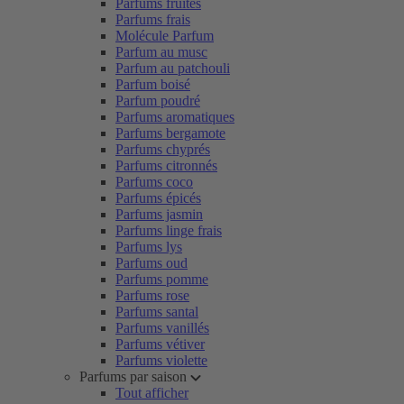
Parfums fruités
Parfums frais
Molécule Parfum
Parfum au musc
Parfum au patchouli
Parfum boisé
Parfum poudré
Parfums aromatiques
Parfums bergamote
Parfums chyprés
Parfums citronnés
Parfums coco
Parfums épicés
Parfums jasmin
Parfums linge frais
Parfums lys
Parfums oud
Parfums pomme
Parfums rose
Parfums santal
Parfums vanillés
Parfums vétiver
Parfums violette
Parfums par saison
Tout afficher