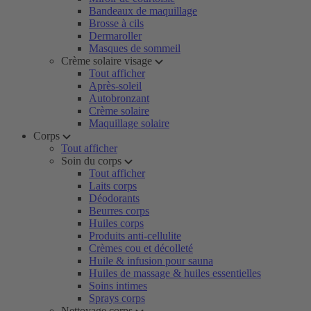
Bandeaux de maquillage
Brosse à cils
Dermaroller
Masques de sommeil
Crème solaire visage
Tout afficher
Après-soleil
Autobronzant
Crème solaire
Maquillage solaire
Corps
Tout afficher
Soin du corps
Tout afficher
Laits corps
Déodorants
Beurres corps
Huiles corps
Produits anti-cellulite
Crèmes cou et décolleté
Huile & infusion pour sauna
Huiles de massage & huiles essentielles
Soins intimes
Sprays corps
Nettoyage corps