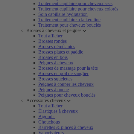
Traitement capillaire pour cheveux secs
Traitement capillaire pour cheveux colorés
Soin capillaire hydratation
Traitement capillaire à la kératine
Traitement pour cheveux bouclés
Brosses à cheveux et peignes
Tout afficher
Brosses rondes
Brosses démêlantes
Brosses plates et paddle
Brosses en bois
Peignes à cheveux
Brosses de massage pour la tête
Brosses en poil de sanglier
Brosses squelettes
Peignes à couper les cheveux
Peignes à queue
Peignes pour cheveux bouclés
Accessoires cheveux
Tout afficher
Élastiques à cheveux
Bigoudis
Chouchous
Barrettes & pinces à cheveux
Vaporisateurs