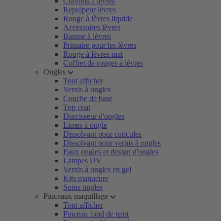
Crayons à lèvres
Repulpeur lèvres
Rouge à lèvres liquide
Accessoires lèvres
Baume à lèvres
Primaire pour les lèvres
Rouge à lèvres mat
Coffret de rouges à lèvres
Ongles
Tout afficher
Vernis à ongles
Couche de base
Top coat
Durcisseur d'ongles
Limes à ongle
Dissolvant pour cuticules
Dissolvant pour vernis à ongles
Faux ongles et design d'ongles
Lampes UV
Vernis à ongles en gel
Kits manucure
Soins ongles
Pinceaux maquillage
Tout afficher
Pinceau fond de teint