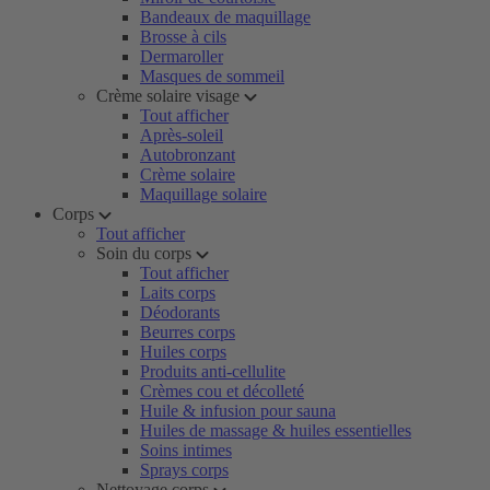
Bandeaux de maquillage
Brosse à cils
Dermaroller
Masques de sommeil
Crème solaire visage
Tout afficher
Après-soleil
Autobronzant
Crème solaire
Maquillage solaire
Corps
Tout afficher
Soin du corps
Tout afficher
Laits corps
Déodorants
Beurres corps
Huiles corps
Produits anti-cellulite
Crèmes cou et décolleté
Huile & infusion pour sauna
Huiles de massage & huiles essentielles
Soins intimes
Sprays corps
Nettoyage corps