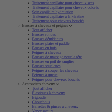
Traitement capillaire pour cheveux secs
Traitement capillaire pour cheveux colorés
Soin capillaire hydratation
Traitement capillaire à la kératine
Traitement pour cheveux bouclés
Brosses à cheveux et peignes
Tout afficher
Brosses rondes
Brosses démêlantes
Brosses plates et paddle
Brosses en bois
Peignes à cheveux
Brosses de massage pour la tête
Brosses en poil de sanglier
Brosses squelettes
Peignes à couper les cheveux
Peignes à queue
Peignes pour cheveux bouclés
Accessoires cheveux
Tout afficher
Élastiques à cheveux
Bigoudis
Chouchous
Barrettes & pinces à cheveux
Vaporisateurs