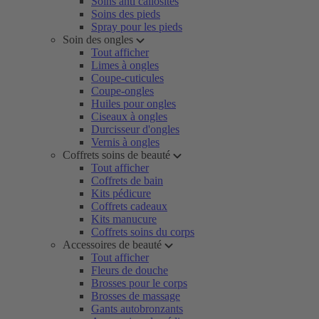
Soins anti callosités
Soins des pieds
Spray pour les pieds
Soin des ongles
Tout afficher
Limes à ongles
Coupe-cuticules
Coupe-ongles
Huiles pour ongles
Ciseaux à ongles
Durcisseur d'ongles
Vernis à ongles
Coffrets soins de beauté
Tout afficher
Coffrets de bain
Kits pédicure
Coffrets cadeaux
Kits manucure
Coffrets soins du corps
Accessoires de beauté
Tout afficher
Fleurs de douche
Brosses pour le corps
Brosses de massage
Gants autobronzants