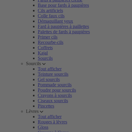
Base pour fards à paupières
Cils artificiels
Colle faux cils
Démaquillant yeux
Fard à paupières à paillettes
Palettes de fards à paupières
Primer cils
Recourbe-cils
Coffrets
Kajal
Sourcils
Sourcils
Tout afficher
Teinture sourcils
Gel sourcils
Pommade sourcils
Poudre pour sourcils
Crayons à sourcils
Ciseaux sourcils
Pincettes
Lèvres
Tout afficher
Rouges à lèvres
Gloss