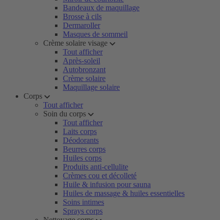
Bandeaux de maquillage
Brosse à cils
Dermaroller
Masques de sommeil
Crème solaire visage
Tout afficher
Après-soleil
Autobronzant
Crème solaire
Maquillage solaire
Corps
Tout afficher
Soin du corps
Tout afficher
Laits corps
Déodorants
Beurres corps
Huiles corps
Produits anti-cellulite
Crèmes cou et décolleté
Huile & infusion pour sauna
Huiles de massage & huiles essentielles
Soins intimes
Sprays corps
Nettoyage corps