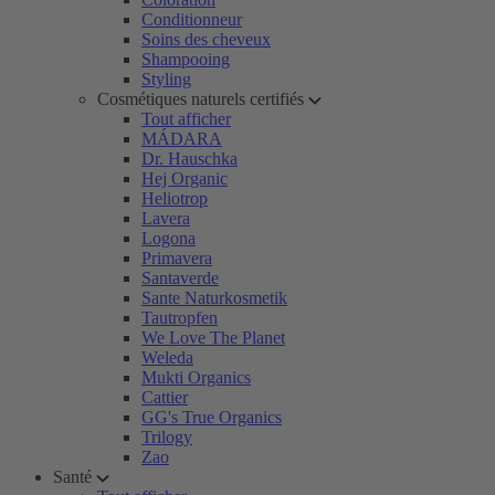
Conditionneur
Soins des cheveux
Shampooing
Styling
Cosmétiques naturels certifiés
Tout afficher
MÁDARA
Dr. Hauschka
Hej Organic
Heliotrop
Lavera
Logona
Primavera
Santaverde
Sante Naturkosmetik
Tautropfen
We Love The Planet
Weleda
Mukti Organics
Cattier
GG's True Organics
Trilogy
Zao
Santé