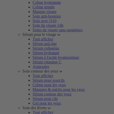
Crème hydratante
Crème teintée
Masque visage
Soin anti-boutons
Soin avec Q10
Soin du visage 24h
Soins du visage sans parabènes
Sérum pour le visage
Tout afficher
Sérum anti-âge
Sérum collagène
Sérum hydratant
Sérum à l'acide hyaluronique
Sérum vitamine C
Ampoules
Soin contour des yeux
Tout afficher
Sérum pour sourcils
Crème pour les yeux
Masques & patchs pour les yeux
Sérum contour des yeux
Sérum pour cils
Gel pour les yeux
Soin des lèvres
Tout afficher