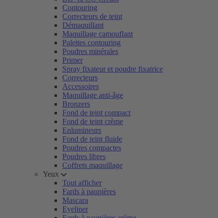
Contouring
Correcteurs de teint
Démaquillant
Maquillage camouflant
Palettes contouring
Poudres minérales
Primer
Spray fixateur et poudre fixatrice
Correcteurs
Accessoires
Maquillage anti-âge
Bronzers
Fond de teint compact
Fond de teint crème
Enlumineurs
Fond de teint fluide
Poudres compactes
Poudres libres
Coffrets maquillage
Yeux
Tout afficher
Fards à paupières
Mascara
Eyeliner
Fards à paupières crème