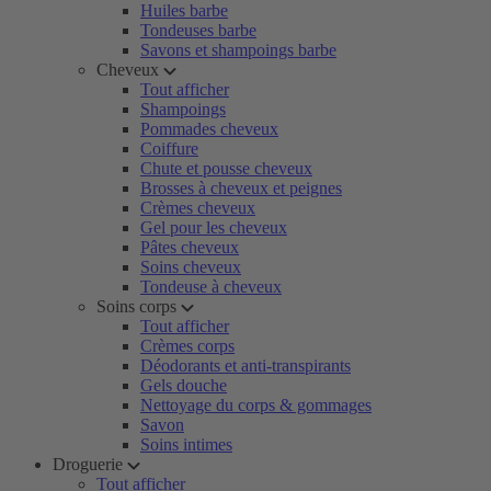
Huiles barbe
Tondeuses barbe
Savons et shampoings barbe
Cheveux
Tout afficher
Shampoings
Pommades cheveux
Coiffure
Chute et pousse cheveux
Brosses à cheveux et peignes
Crèmes cheveux
Gel pour les cheveux
Pâtes cheveux
Soins cheveux
Tondeuse à cheveux
Soins corps
Tout afficher
Crèmes corps
Déodorants et anti-transpirants
Gels douche
Nettoyage du corps & gommages
Savon
Soins intimes
Droguerie
Tout afficher