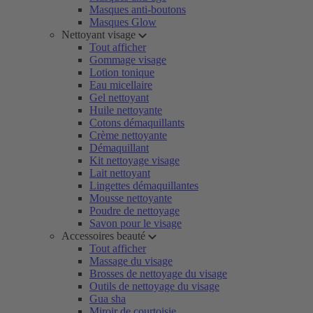
Masques anti-boutons
Masques Glow
Nettoyant visage
Tout afficher
Gommage visage
Lotion tonique
Eau micellaire
Gel nettoyant
Huile nettoyante
Cotons démaquillants
Crème nettoyante
Démaquillant
Kit nettoyage visage
Lait nettoyant
Lingettes démaquillantes
Mousse nettoyante
Poudre de nettoyage
Savon pour le visage
Accessoires beauté
Tout afficher
Massage du visage
Brosses de nettoyage du visage
Outils de nettoyage du visage
Gua sha
Miroir de courtoisie