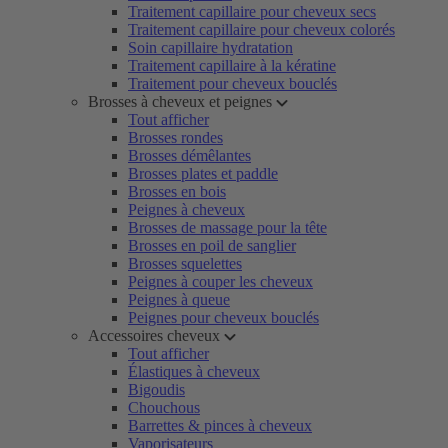
Traitement capillaire pour cheveux secs
Traitement capillaire pour cheveux colorés
Soin capillaire hydratation
Traitement capillaire à la kératine
Traitement pour cheveux bouclés
Brosses à cheveux et peignes
Tout afficher
Brosses rondes
Brosses démêlantes
Brosses plates et paddle
Brosses en bois
Peignes à cheveux
Brosses de massage pour la tête
Brosses en poil de sanglier
Brosses squelettes
Peignes à couper les cheveux
Peignes à queue
Peignes pour cheveux bouclés
Accessoires cheveux
Tout afficher
Élastiques à cheveux
Bigoudis
Chouchous
Barrettes & pinces à cheveux
Vaporisateurs