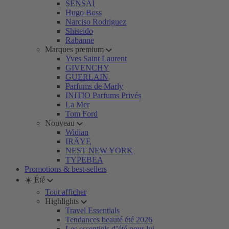
SENSAI
Hugo Boss
Narciso Rodriguez
Shiseido
Rabanne
Marques premium
Yves Saint Laurent
GIVENCHY
GUERLAIN
Parfums de Marly
INITIO Parfums Privés
La Mer
Tom Ford
Nouveau
Widian
IRÄYE
NEST NEW YORK
TYPEBEA
Promotions & best-sellers
☀️ Été
Tout afficher
Highlights
Travel Essentials
Tendances beauté été 2026
Les essentiels d’été pour lui