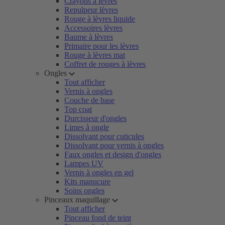
Crayons à lèvres
Repulpeur lèvres
Rouge à lèvres liquide
Accessoires lèvres
Baume à lèvres
Primaire pour les lèvres
Rouge à lèvres mat
Coffret de rouges à lèvres
Ongles
Tout afficher
Vernis à ongles
Couche de base
Top coat
Durcisseur d'ongles
Limes à ongle
Dissolvant pour cuticules
Dissolvant pour vernis à ongles
Faux ongles et design d'ongles
Lampes UV
Vernis à ongles en gel
Kits manucure
Soins ongles
Pinceaux maquillage
Tout afficher
Pinceau fond de teint