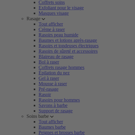
Coffrets soins
Exfoliant pour le visage
Masques visage
Rasage
Tout afficher
Crème à raser
Rasoirs peau humide
Baumes et lotions après-rasage
Rasoirs et tondeuses électriques
Rasoirs de sûreté et accessoires
Blaireau de rasage
Bol à raser
Coffrets rasage hommes
Épilation du nez
Gel à raser
Mousse à raser
Pré-rasage
Rasoir
Rasoirs pour hommes
Savons à barbe
Support de rasage
Soins barbe
Tout afficher
Baumes barbe
Peignes et brosses barbe