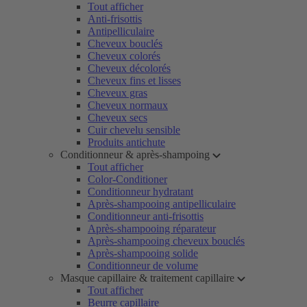
Tout afficher
Anti-frisottis
Antipelliculaire
Cheveux bouclés
Cheveux colorés
Cheveux décolorés
Cheveux fins et lisses
Cheveux gras
Cheveux normaux
Cheveux secs
Cuir chevelu sensible
Produits antichute
Conditionneur & après-shampoing
Tout afficher
Color-Conditioner
Conditionneur hydratant
Après-shampooing antipelliculaire
Conditionneur anti-frisottis
Après-shampooing réparateur
Après-shampooing cheveux bouclés
Après-shampooing solide
Conditionneur de volume
Masque capillaire & traitement capillaire
Tout afficher
Beurre capillaire