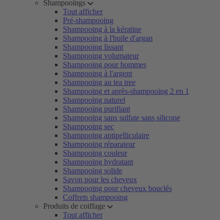
Shampooings
Tout afficher
Pré-shampooing
Shampooing à la kératine
Shampooing à l'huile d'argan
Shampooing lissant
Shampooing volumateur
Shampooing pour hommes
Shampooing à l'argent
Shampooing au tea tree
Shampooing et après-shampooing 2 en 1
Shampooing naturel
Shampooing purifiant
Shampooing sans sulfate sans silicone
Shampooing sec
Shampooing antipelliculaire
Shampooing réparateur
Shampooing couleur
Shampooing hydratant
Shampooing solide
Savon pour les cheveux
Shampooing pour cheveux bouclés
Coffrets shampooing
Produits de coiffage
Tout afficher