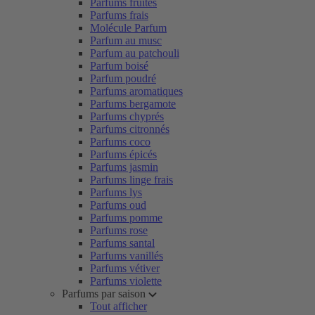
Parfums fruités
Parfums frais
Molécule Parfum
Parfum au musc
Parfum au patchouli
Parfum boisé
Parfum poudré
Parfums aromatiques
Parfums bergamote
Parfums chyprés
Parfums citronnés
Parfums coco
Parfums épicés
Parfums jasmin
Parfums linge frais
Parfums lys
Parfums oud
Parfums pomme
Parfums rose
Parfums santal
Parfums vanillés
Parfums vétiver
Parfums violette
Parfums par saison
Tout afficher