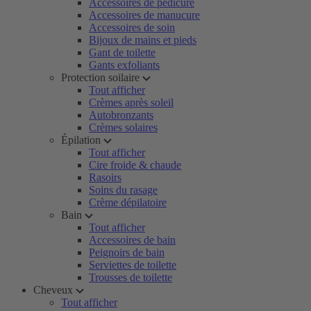
Accessoires de pédicure
Accessoires de manucure
Accessoires de soin
Bijoux de mains et pieds
Gant de toilette
Gants exfoliants
Protection soilaire
Tout afficher
Crèmes après soleil
Autobronzants
Crèmes solaires
Épilation
Tout afficher
Cire froide & chaude
Rasoirs
Soins du rasage
Crème dépilatoire
Bain
Tout afficher
Accessoires de bain
Peignoirs de bain
Serviettes de toilette
Trousses de toilette
Cheveux
Tout afficher