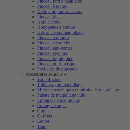
Pinceau fard à paupières
Pinceau à lèvres
Nettoyant pour pinceaux
Pinceau blush
Applicateurs
Houppettes à poudre
Kits pinceaux maquillage
Pinceau à poudre
Pinceau à sourcils
Pinceau anti-cernes
Pinceau eyeliner
Pinceau highlighter
Pinceau pour masque
Pochettes de pinceaux
Accessoires sourcils
Tout afficher
Taille-crayon maquillage
Miroirs cosmétiques et miroirs de maquillage
Palette de maquillage vide
Éponges de maquillage
Éponges konjac
Ongles
Coffrets
Lèvres
Teint