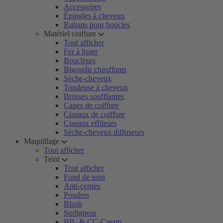
Accessoires
Épingles à cheveux
Rubans pour boucles
Matériel coiffure
Tout afficher
Fer à lisser
Boucleurs
Bigoudis chauffants
Sèche-cheveux
Tondeuse à cheveux
Brosses soufflantes
Capes de coiffure
Ciseaux de coiffure
Ciseaux effileurs
Sèche-cheveux diffuseurs
Maquillage
Tout afficher
Teint
Tout afficher
Fond de teint
Anti-cernes
Poudres
Blush
Surligneur
BB- & CC-Cream