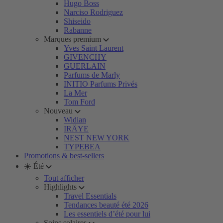
Hugo Boss
Narciso Rodriguez
Shiseido
Rabanne
Marques premium
Yves Saint Laurent
GIVENCHY
GUERLAIN
Parfums de Marly
INITIO Parfums Privés
La Mer
Tom Ford
Nouveau
Widian
IRÄYE
NEST NEW YORK
TYPEBEA
Promotions & best-sellers
☀️ Été
Tout afficher
Highlights
Travel Essentials
Tendances beauté été 2026
Les essentiels d’été pour lui
Soins solaires