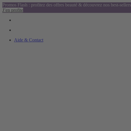
Promos Flash : profitez des offres beauté & découvrez nos best-sellers
J’en profite
Aide & Contact