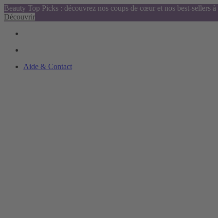
Beauty Top Picks : découvrez nos coups de cœur et nos best-sellers à 
Découvrir
Aide & Contact