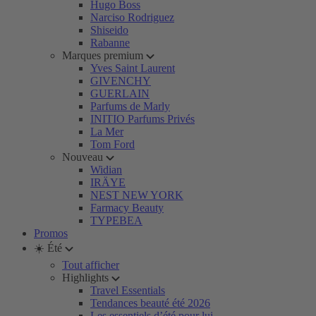
Hugo Boss
Narciso Rodriguez
Shiseido
Rabanne
Marques premium
Yves Saint Laurent
GIVENCHY
GUERLAIN
Parfums de Marly
INITIO Parfums Privés
La Mer
Tom Ford
Nouveau
Widian
IRÄYE
NEST NEW YORK
Farmacy Beauty
TYPEBEA
Promos
☀️ Été
Tout afficher
Highlights
Travel Essentials
Tendances beauté été 2026
Les essentiels d’été pour lui