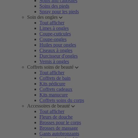
Soins anti callosités
Soins des pieds
Spray pour les pieds
Soin des ongles
Tout afficher
Limes à ongles
Coupe-cuticules
Coupe-ongles
Huiles pour ongles
Ciseaux à ongles
Durcisseur d'ongles
Vernis à ongles
Coffrets soins de beauté
Tout afficher
Coffrets de bain
Kits pédicure
Coffrets cadeaux
Kits manucure
Coffrets soins du corps
Accessoires de beauté
Tout afficher
Fleurs de douche
Brosses pour le corps
Brosses de massage
Gants autobronzants