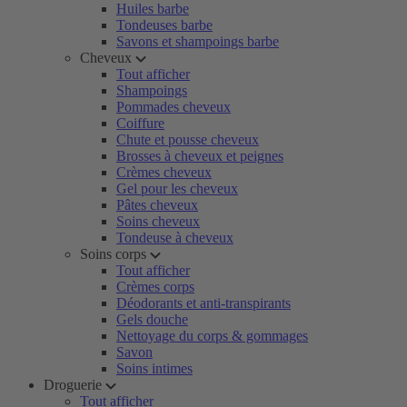
Huiles barbe
Tondeuses barbe
Savons et shampoings barbe
Cheveux
Tout afficher
Shampoings
Pommades cheveux
Coiffure
Chute et pousse cheveux
Brosses à cheveux et peignes
Crèmes cheveux
Gel pour les cheveux
Pâtes cheveux
Soins cheveux
Tondeuse à cheveux
Soins corps
Tout afficher
Crèmes corps
Déodorants et anti-transpirants
Gels douche
Nettoyage du corps & gommages
Savon
Soins intimes
Droguerie
Tout afficher