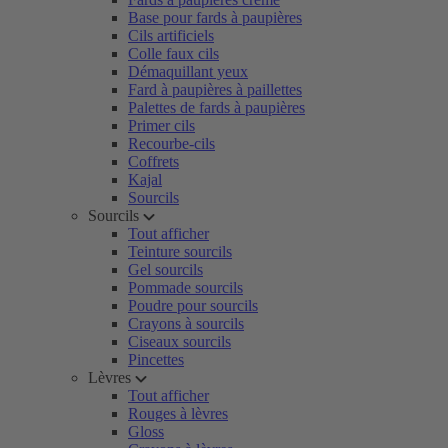
Base pour fards à paupières
Cils artificiels
Colle faux cils
Démaquillant yeux
Fard à paupières à paillettes
Palettes de fards à paupières
Primer cils
Recourbe-cils
Coffrets
Kajal
Sourcils
Sourcils
Tout afficher
Teinture sourcils
Gel sourcils
Pommade sourcils
Poudre pour sourcils
Crayons à sourcils
Ciseaux sourcils
Pincettes
Lèvres
Tout afficher
Rouges à lèvres
Gloss