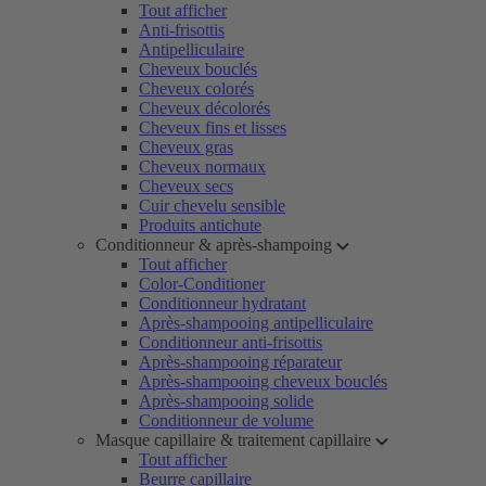
Tout afficher
Anti-frisottis
Antipelliculaire
Cheveux bouclés
Cheveux colorés
Cheveux décolorés
Cheveux fins et lisses
Cheveux gras
Cheveux normaux
Cheveux secs
Cuir chevelu sensible
Produits antichute
Conditionneur & après-shampoing
Tout afficher
Color-Conditioner
Conditionneur hydratant
Après-shampooing antipelliculaire
Conditionneur anti-frisottis
Après-shampooing réparateur
Après-shampooing cheveux bouclés
Après-shampooing solide
Conditionneur de volume
Masque capillaire & traitement capillaire
Tout afficher
Beurre capillaire