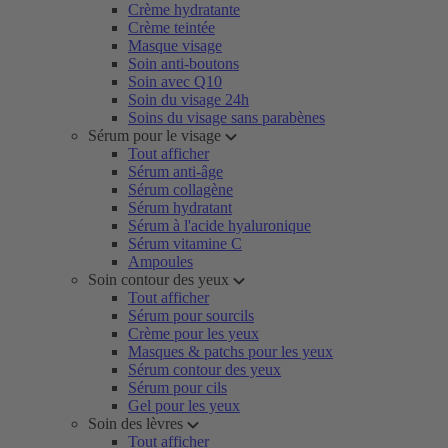
Crème hydratante
Crème teintée
Masque visage
Soin anti-boutons
Soin avec Q10
Soin du visage 24h
Soins du visage sans parabènes
Sérum pour le visage
Tout afficher
Sérum anti-âge
Sérum collagène
Sérum hydratant
Sérum à l'acide hyaluronique
Sérum vitamine C
Ampoules
Soin contour des yeux
Tout afficher
Sérum pour sourcils
Crème pour les yeux
Masques & patchs pour les yeux
Sérum contour des yeux
Sérum pour cils
Gel pour les yeux
Soin des lèvres
Tout afficher