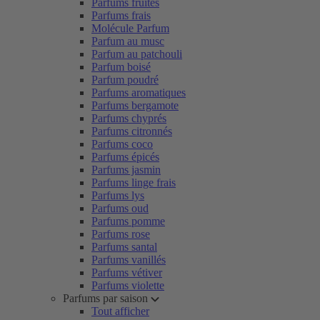
Parfums fruités
Parfums frais
Molécule Parfum
Parfum au musc
Parfum au patchouli
Parfum boisé
Parfum poudré
Parfums aromatiques
Parfums bergamote
Parfums chyprés
Parfums citronnés
Parfums coco
Parfums épicés
Parfums jasmin
Parfums linge frais
Parfums lys
Parfums oud
Parfums pomme
Parfums rose
Parfums santal
Parfums vanillés
Parfums vétiver
Parfums violette
Parfums par saison
Tout afficher