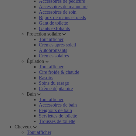
Accessoires de pédicure
Accessoires de manucure
Accessoires de soin
Bijoux de mains et pieds
Gant de toilette
Gants exfoliants
Protection soilaire
Tout afficher
Crèmes après soleil
Autobronzants
Crèmes solaires
Épilation
Tout afficher
Cire froide & chaude
Rasoirs
Soins du rasage
Crème dépilatoire
Bain
Tout afficher
Accessoires de bain
Peignoirs de bain
Serviettes de toilette
Trousses de toilette
Cheveux
Tout afficher