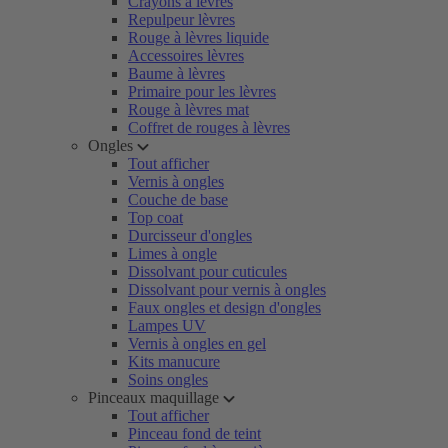
Crayons à lèvres
Repulpeur lèvres
Rouge à lèvres liquide
Accessoires lèvres
Baume à lèvres
Primaire pour les lèvres
Rouge à lèvres mat
Coffret de rouges à lèvres
Ongles
Tout afficher
Vernis à ongles
Couche de base
Top coat
Durcisseur d'ongles
Limes à ongle
Dissolvant pour cuticules
Dissolvant pour vernis à ongles
Faux ongles et design d'ongles
Lampes UV
Vernis à ongles en gel
Kits manucure
Soins ongles
Pinceaux maquillage
Tout afficher
Pinceau fond de teint