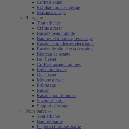
Coffrets soins
Exfoliant pour le visage
Masques visage
Rasage
Tout afficher
Crème à raser
Rasoirs peau humide
Baumes et lotions après-rasage
Rasoirs et tondeuses électriques
Rasoirs de sûreté et accessoires
Blaireau de rasage
Bol à raser
Coffrets rasage hommes
Épilation du nez
Gel à raser
Mousse à raser
Pré-rasage
Rasoir
Rasoirs pour hommes
Savons à barbe
Support de rasage
Soins barbe
Tout afficher
Baumes barbe
Peignes et brosses barbe