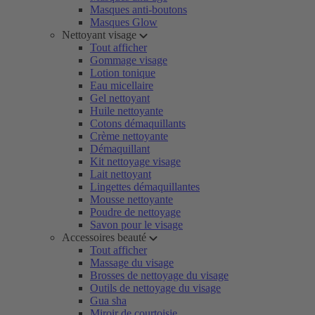
Masques anti-boutons
Masques Glow
Nettoyant visage
Tout afficher
Gommage visage
Lotion tonique
Eau micellaire
Gel nettoyant
Huile nettoyante
Cotons démaquillants
Crème nettoyante
Démaquillant
Kit nettoyage visage
Lait nettoyant
Lingettes démaquillantes
Mousse nettoyante
Poudre de nettoyage
Savon pour le visage
Accessoires beauté
Tout afficher
Massage du visage
Brosses de nettoyage du visage
Outils de nettoyage du visage
Gua sha
Miroir de courtoisie