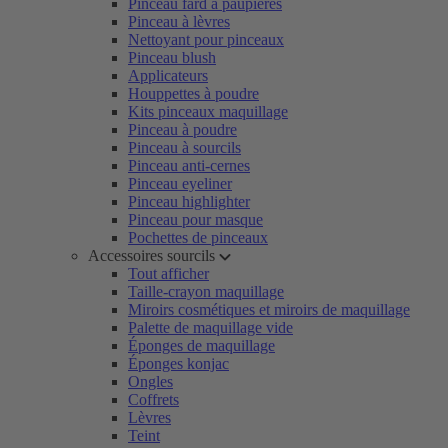
Pinceau fard à paupières
Pinceau à lèvres
Nettoyant pour pinceaux
Pinceau blush
Applicateurs
Houppettes à poudre
Kits pinceaux maquillage
Pinceau à poudre
Pinceau à sourcils
Pinceau anti-cernes
Pinceau eyeliner
Pinceau highlighter
Pinceau pour masque
Pochettes de pinceaux
Accessoires sourcils
Tout afficher
Taille-crayon maquillage
Miroirs cosmétiques et miroirs de maquillage
Palette de maquillage vide
Éponges de maquillage
Éponges konjac
Ongles
Coffrets
Lèvres
Teint