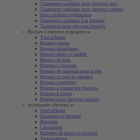
Traitement capillaire pour cheveux secs
Traitement capillaire pour cheveux colorés
Soin capillaire hydratation
Traitement capillaire à la kératine
Traitement pour cheveux bouclés
Brosses à cheveux et peignes
Tout afficher
Brosses rondes
Brosses démêlantes
Brosses plates et paddle
Brosses en bois
Peignes à cheveux
Brosses de massage pour la tête
Brosses en poil de sanglier
Brosses squelettes
Peignes à couper les cheveux
Peignes à queue
Peignes pour cheveux bouclés
Accessoires cheveux
Tout afficher
Élastiques à cheveux
Bigoudis
Chouchous
Barrettes & pinces à cheveux
Vaporisateurs