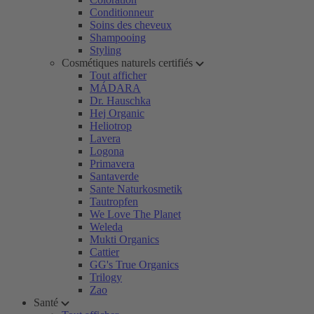
Conditionneur
Soins des cheveux
Shampooing
Styling
Cosmétiques naturels certifiés
Tout afficher
MÁDARA
Dr. Hauschka
Hej Organic
Heliotrop
Lavera
Logona
Primavera
Santaverde
Sante Naturkosmetik
Tautropfen
We Love The Planet
Weleda
Mukti Organics
Cattier
GG's True Organics
Trilogy
Zao
Santé