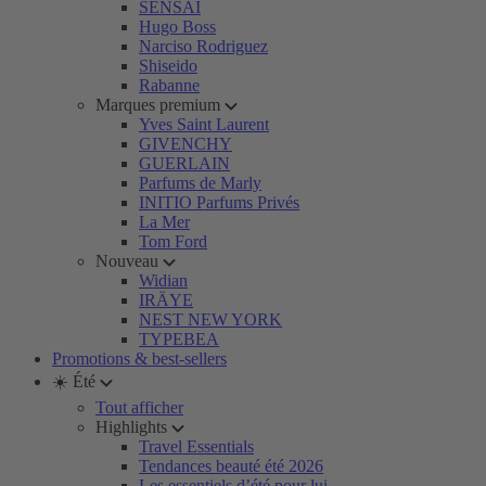
SENSAI
Hugo Boss
Narciso Rodriguez
Shiseido
Rabanne
Marques premium
Yves Saint Laurent
GIVENCHY
GUERLAIN
Parfums de Marly
INITIO Parfums Privés
La Mer
Tom Ford
Nouveau
Widian
IRÄYE
NEST NEW YORK
TYPEBEA
Promotions & best-sellers
☀️ Été
Tout afficher
Highlights
Travel Essentials
Tendances beauté été 2026
Les essentiels d’été pour lui