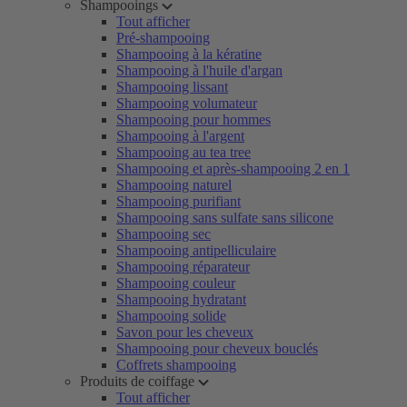
Shampooings
Tout afficher
Pré-shampooing
Shampooing à la kératine
Shampooing à l'huile d'argan
Shampooing lissant
Shampooing volumateur
Shampooing pour hommes
Shampooing à l'argent
Shampooing au tea tree
Shampooing et après-shampooing 2 en 1
Shampooing naturel
Shampooing purifiant
Shampooing sans sulfate sans silicone
Shampooing sec
Shampooing antipelliculaire
Shampooing réparateur
Shampooing couleur
Shampooing hydratant
Shampooing solide
Savon pour les cheveux
Shampooing pour cheveux bouclés
Coffrets shampooing
Produits de coiffage
Tout afficher