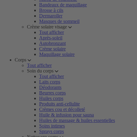
Bandeaux de maquillage
Brosse à cils
Dermaroller
Masques de sommeil
Crème solaire visage
Tout afficher
Après-soleil
Autobronzant
Crème solaire
Maquillage solaire
Corps
Tout afficher
Soin du corps
Tout afficher
Laits corps
Déodorants
Beurres corps
Huiles corps
Produits anti-cellulite
Crèmes cou et décolleté
Huile & infusion pour sauna
Huiles de massage & huiles essentielles
Soins intimes
Sprays corps
Nettoyage corps