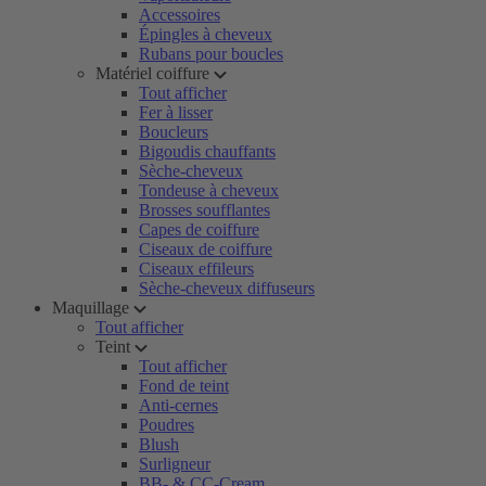
Accessoires
Épingles à cheveux
Rubans pour boucles
Matériel coiffure
Tout afficher
Fer à lisser
Boucleurs
Bigoudis chauffants
Sèche-cheveux
Tondeuse à cheveux
Brosses soufflantes
Capes de coiffure
Ciseaux de coiffure
Ciseaux effileurs
Sèche-cheveux diffuseurs
Maquillage
Tout afficher
Teint
Tout afficher
Fond de teint
Anti-cernes
Poudres
Blush
Surligneur
BB- & CC-Cream