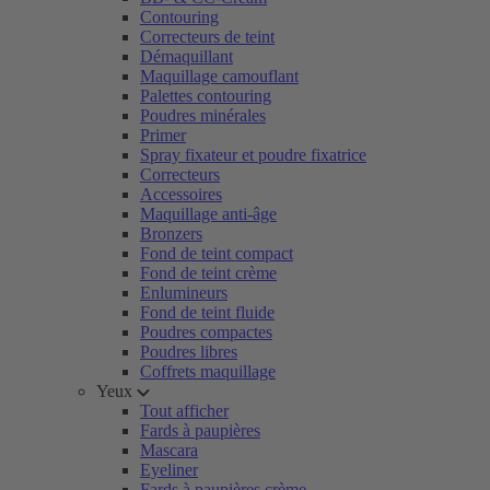
Contouring
Correcteurs de teint
Démaquillant
Maquillage camouflant
Palettes contouring
Poudres minérales
Primer
Spray fixateur et poudre fixatrice
Correcteurs
Accessoires
Maquillage anti-âge
Bronzers
Fond de teint compact
Fond de teint crème
Enlumineurs
Fond de teint fluide
Poudres compactes
Poudres libres
Coffrets maquillage
Yeux
Tout afficher
Fards à paupières
Mascara
Eyeliner
Fards à paupières crème