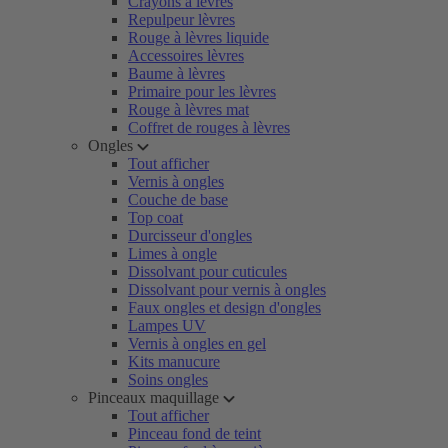
Crayons à lèvres
Repulpeur lèvres
Rouge à lèvres liquide
Accessoires lèvres
Baume à lèvres
Primaire pour les lèvres
Rouge à lèvres mat
Coffret de rouges à lèvres
Ongles
Tout afficher
Vernis à ongles
Couche de base
Top coat
Durcisseur d'ongles
Limes à ongle
Dissolvant pour cuticules
Dissolvant pour vernis à ongles
Faux ongles et design d'ongles
Lampes UV
Vernis à ongles en gel
Kits manucure
Soins ongles
Pinceaux maquillage
Tout afficher
Pinceau fond de teint