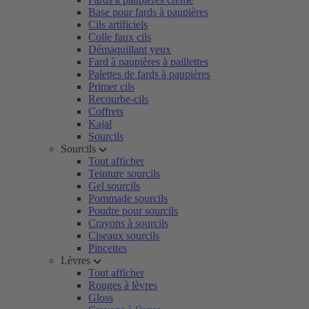
Base pour fards à paupières
Cils artificiels
Colle faux cils
Démaquillant yeux
Fard à paupières à paillettes
Palettes de fards à paupières
Primer cils
Recourbe-cils
Coffrets
Kajal
Sourcils
Sourcils
Tout afficher
Teinture sourcils
Gel sourcils
Pommade sourcils
Poudre pour sourcils
Crayons à sourcils
Ciseaux sourcils
Pincettes
Lèvres
Tout afficher
Rouges à lèvres
Gloss