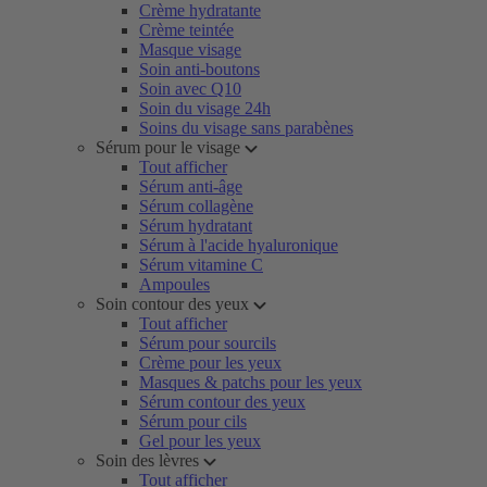
Crème hydratante
Crème teintée
Masque visage
Soin anti-boutons
Soin avec Q10
Soin du visage 24h
Soins du visage sans parabènes
Sérum pour le visage
Tout afficher
Sérum anti-âge
Sérum collagène
Sérum hydratant
Sérum à l'acide hyaluronique
Sérum vitamine C
Ampoules
Soin contour des yeux
Tout afficher
Sérum pour sourcils
Crème pour les yeux
Masques & patchs pour les yeux
Sérum contour des yeux
Sérum pour cils
Gel pour les yeux
Soin des lèvres
Tout afficher