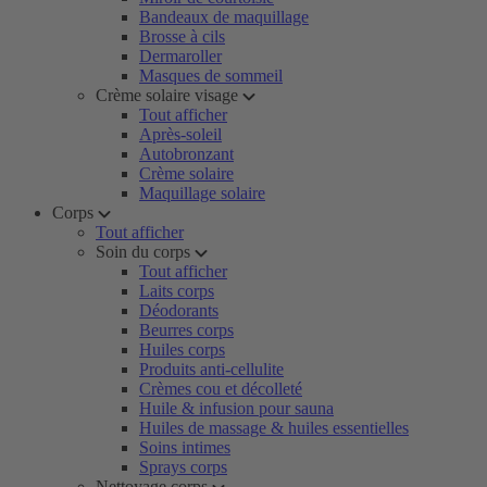
Bandeaux de maquillage
Brosse à cils
Dermaroller
Masques de sommeil
Crème solaire visage
Tout afficher
Après-soleil
Autobronzant
Crème solaire
Maquillage solaire
Corps
Tout afficher
Soin du corps
Tout afficher
Laits corps
Déodorants
Beurres corps
Huiles corps
Produits anti-cellulite
Crèmes cou et décolleté
Huile & infusion pour sauna
Huiles de massage & huiles essentielles
Soins intimes
Sprays corps
Nettoyage corps