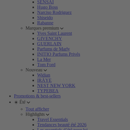
SENSAI
Hugo Boss
Narciso Rodriguez
Shiseido
Rabanne
Marques premium
Yves Saint Laurent
GIVENCHY
GUERLAIN
Parfums de Marly
INITIO Parfums Privés
La Mer
Tom Ford
Nouveau
Widian
IRÄYE
NEST NEW YORK
TYPEBEA
Promotions & best-sellers
☀️ Été
Tout afficher
Highlights
Travel Essentials
Tendances beauté été 2026
Les essentiels d’été pour lui