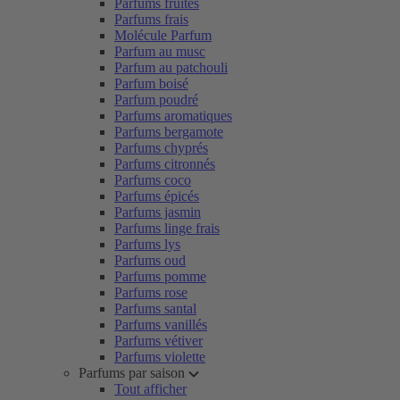
Parfums fruités
Parfums frais
Molécule Parfum
Parfum au musc
Parfum au patchouli
Parfum boisé
Parfum poudré
Parfums aromatiques
Parfums bergamote
Parfums chyprés
Parfums citronnés
Parfums coco
Parfums épicés
Parfums jasmin
Parfums linge frais
Parfums lys
Parfums oud
Parfums pomme
Parfums rose
Parfums santal
Parfums vanillés
Parfums vétiver
Parfums violette
Parfums par saison
Tout afficher