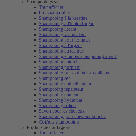
Shampooings
Tout afficher
Pré-shampooing
Shampooing à la kératine
Shampooing à l'huile d'argan
Shampooing lissant
Shampooing volumateur
Shampooing pour hommes
Shampooing à l'argent
Shampooing au tea tree
Shampooing et après-shampooing 2 en 1
Shampooing naturel
Shampooing purifiant
Shampooing sans sulfate sans silicone
Shampooing sec
Shampooing antipelliculaire
Shampooing réparateur
Shampooing couleur
Shampooing hydratant
Shampooing solide
Savon pour les cheveux
Shampooing pour cheveux bouclés
Coffrets shampooing
Produits de coiffage
Tout afficher