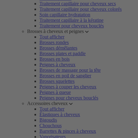
Traitement capillaire pour cheveux secs
Traitement capillaire pour cheveux colorés
Soin capillaire hydratation
Traitement capillaire à la kératine
Traitement pour cheveux bouclés
Brosses à cheveux et peignes
Tout afficher
Brosses rondes
Brosses démêlantes
Brosses plates et paddle
Brosses en bois
Peignes à cheveux
Brosses de massage pour la tête
Brosses en poil de sanglier
Brosses squelettes
Peignes à couper les cheveux
Peignes à queue
Peignes pour cheveux bouclés
Accessoires cheveux
Tout afficher
Élastiques à cheveux
Bigoudis
Chouchous
Barrettes & pinces à cheveux
Vaporisateurs