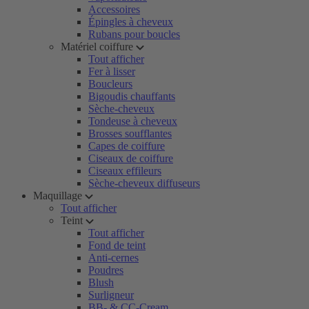
Accessoires
Épingles à cheveux
Rubans pour boucles
Matériel coiffure
Tout afficher
Fer à lisser
Boucleurs
Bigoudis chauffants
Sèche-cheveux
Tondeuse à cheveux
Brosses soufflantes
Capes de coiffure
Ciseaux de coiffure
Ciseaux effileurs
Sèche-cheveux diffuseurs
Maquillage
Tout afficher
Teint
Tout afficher
Fond de teint
Anti-cernes
Poudres
Blush
Surligneur
BB- & CC-Cream