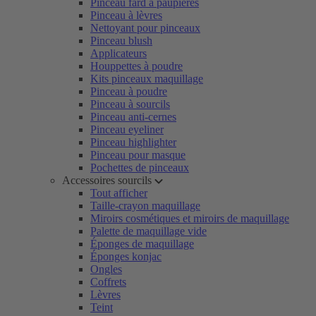
Pinceau fard à paupières
Pinceau à lèvres
Nettoyant pour pinceaux
Pinceau blush
Applicateurs
Houppettes à poudre
Kits pinceaux maquillage
Pinceau à poudre
Pinceau à sourcils
Pinceau anti-cernes
Pinceau eyeliner
Pinceau highlighter
Pinceau pour masque
Pochettes de pinceaux
Accessoires sourcils
Tout afficher
Taille-crayon maquillage
Miroirs cosmétiques et miroirs de maquillage
Palette de maquillage vide
Éponges de maquillage
Éponges konjac
Ongles
Coffrets
Lèvres
Teint