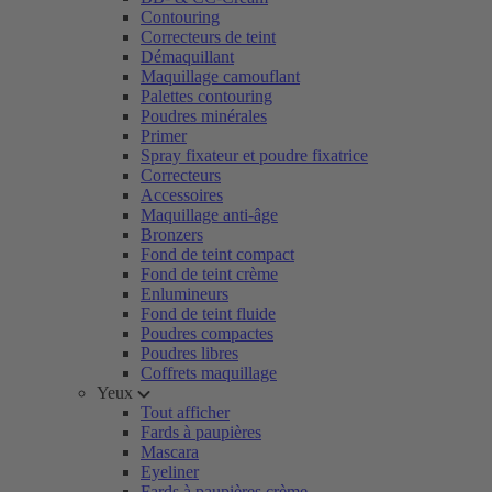
Contouring
Correcteurs de teint
Démaquillant
Maquillage camouflant
Palettes contouring
Poudres minérales
Primer
Spray fixateur et poudre fixatrice
Correcteurs
Accessoires
Maquillage anti-âge
Bronzers
Fond de teint compact
Fond de teint crème
Enlumineurs
Fond de teint fluide
Poudres compactes
Poudres libres
Coffrets maquillage
Yeux
Tout afficher
Fards à paupières
Mascara
Eyeliner
Fards à paupières crème