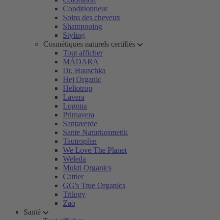
Conditionneur
Soins des cheveux
Shampooing
Styling
Cosmétiques naturels certifiés
Tout afficher
MÁDARA
Dr. Hauschka
Hej Organic
Heliotrop
Lavera
Logona
Primavera
Santaverde
Sante Naturkosmetik
Tautropfen
We Love The Planet
Weleda
Mukti Organics
Cattier
GG's True Organics
Trilogy
Zao
Santé