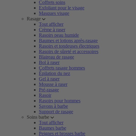
Coffrets soins
Exfoliant pour le visage
Masques visage
Rasage
Tout afficher
Crème à raser
Rasoirs peau humide
Baumes et lotions après-rasage
Rasoirs et tondeuses électriques
Rasoirs de sûreté et accessoires
Blaireau de rasage
Bol à raser
Coffrets rasage hommes
Épilation du nez
Gel à raser
Mousse à raser
Pré-rasage
Rasoir
Rasoirs pour hommes
Savons à barbe
Support de rasage
Soins barbe
Tout afficher
Baumes barbe
Peignes et brosses barbe