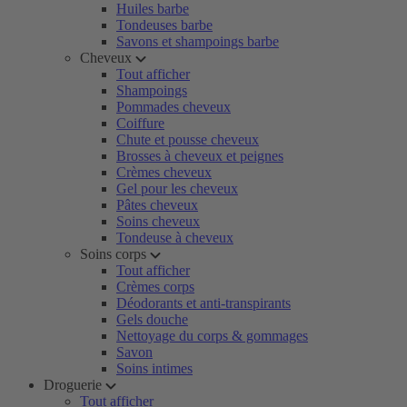
Huiles barbe
Tondeuses barbe
Savons et shampoings barbe
Cheveux
Tout afficher
Shampoings
Pommades cheveux
Coiffure
Chute et pousse cheveux
Brosses à cheveux et peignes
Crèmes cheveux
Gel pour les cheveux
Pâtes cheveux
Soins cheveux
Tondeuse à cheveux
Soins corps
Tout afficher
Crèmes corps
Déodorants et anti-transpirants
Gels douche
Nettoyage du corps & gommages
Savon
Soins intimes
Droguerie
Tout afficher