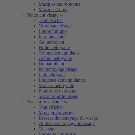
Masques anti-boutons
Masques Glow
Nettoyant visage
Tout afficher
Gommage visage
Lotion tonique
Eau micellaire
Gel nettoyant
Huile nettoyante
Cotons démaquillants
Crème nettoyante
Démaquillant
Kit nettoyage visage
Lait nettoyant
Lingettes démaquillantes
Mousse nettoyante
Poudre de nettoyage
Savon pour le visage
Accessoires beauté
Tout afficher
Massage du visage
Brosses de nettoyage du visage
Outils de nettoyage du visage
Gua sha
Miroir de courtoisie