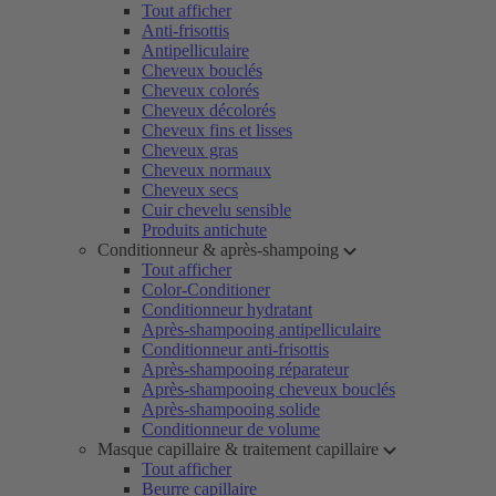
Tout afficher
Anti-frisottis
Antipelliculaire
Cheveux bouclés
Cheveux colorés
Cheveux décolorés
Cheveux fins et lisses
Cheveux gras
Cheveux normaux
Cheveux secs
Cuir chevelu sensible
Produits antichute
Conditionneur & après-shampoing
Tout afficher
Color-Conditioner
Conditionneur hydratant
Après-shampooing antipelliculaire
Conditionneur anti-frisottis
Après-shampooing réparateur
Après-shampooing cheveux bouclés
Après-shampooing solide
Conditionneur de volume
Masque capillaire & traitement capillaire
Tout afficher
Beurre capillaire