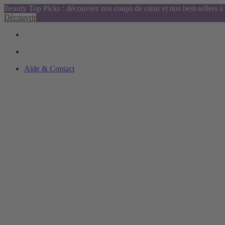
Beauty Top Picks : découvrez nos coups de cœur et nos best-sellers à 
Découvrir
Aide & Contact