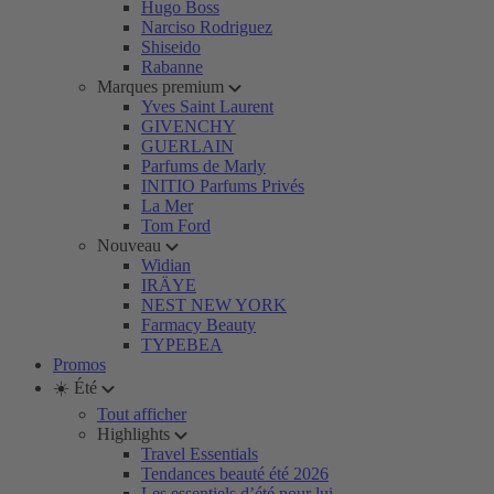
Hugo Boss
Narciso Rodriguez
Shiseido
Rabanne
Marques premium
Yves Saint Laurent
GIVENCHY
GUERLAIN
Parfums de Marly
INITIO Parfums Privés
La Mer
Tom Ford
Nouveau
Widian
IRÄYE
NEST NEW YORK
Farmacy Beauty
TYPEBEA
Promos
☀️ Été
Tout afficher
Highlights
Travel Essentials
Tendances beauté été 2026
Les essentiels d’été pour lui