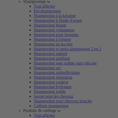
Shampooings
Tout afficher
Pré-shampooing
Shampooing à la kératine
Shampooing à l'huile d'argan
Shampooing lissant
Shampooing volumateur
Shampooing pour hommes
Shampooing à l'argent
Shampooing au tea tree
Shampooing et après-shampooing 2 en 1
Shampooing naturel
Shampooing purifiant
Shampooing sans sulfate sans silicone
Shampooing sec
Shampooing antipelliculaire
Shampooing réparateur
Shampooing couleur
Shampooing hydratant
Shampooing solide
Savon pour les cheveux
Shampooing pour cheveux bouclés
Coffrets shampooing
Produits de coiffage
Tout afficher