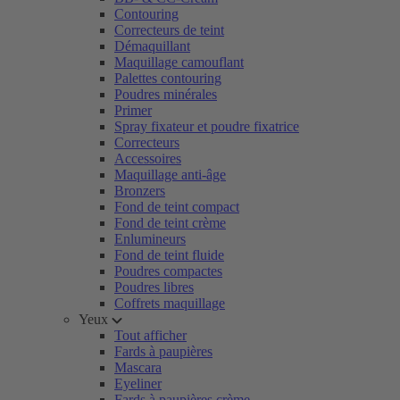
Contouring
Correcteurs de teint
Démaquillant
Maquillage camouflant
Palettes contouring
Poudres minérales
Primer
Spray fixateur et poudre fixatrice
Correcteurs
Accessoires
Maquillage anti-âge
Bronzers
Fond de teint compact
Fond de teint crème
Enlumineurs
Fond de teint fluide
Poudres compactes
Poudres libres
Coffrets maquillage
Yeux
Tout afficher
Fards à paupières
Mascara
Eyeliner
Fards à paupières crème