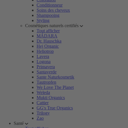
Conditionneur
Soins des cheveux
Shampooing
Styling
Cosmétiques naturels certifiés
Tout afficher
MÁDARA
Dr. Hauschka
Hej Organic
Heliotrop
Lavera
Logona
Primavera
Santaverde
Sante Naturkosmetik
Tautropfen
We Love The Planet
Weleda
Mukti Organics
Cattier
GG's True Organics
Trilogy
Zao
Santé