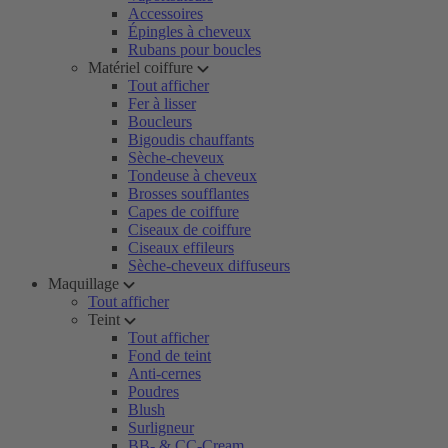
Accessoires
Épingles à cheveux
Rubans pour boucles
Matériel coiffure
Tout afficher
Fer à lisser
Boucleurs
Bigoudis chauffants
Sèche-cheveux
Tondeuse à cheveux
Brosses soufflantes
Capes de coiffure
Ciseaux de coiffure
Ciseaux effileurs
Sèche-cheveux diffuseurs
Maquillage
Tout afficher
Teint
Tout afficher
Fond de teint
Anti-cernes
Poudres
Blush
Surligneur
BB- & CC-Cream