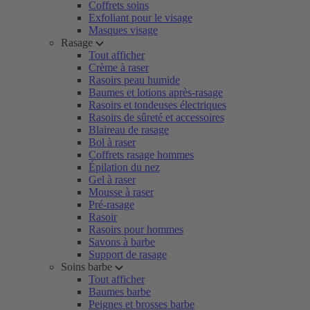
Coffrets soins
Exfoliant pour le visage
Masques visage
Rasage
Tout afficher
Crème à raser
Rasoirs peau humide
Baumes et lotions après-rasage
Rasoirs et tondeuses électriques
Rasoirs de sûreté et accessoires
Blaireau de rasage
Bol à raser
Coffrets rasage hommes
Épilation du nez
Gel à raser
Mousse à raser
Pré-rasage
Rasoir
Rasoirs pour hommes
Savons à barbe
Support de rasage
Soins barbe
Tout afficher
Baumes barbe
Peignes et brosses barbe