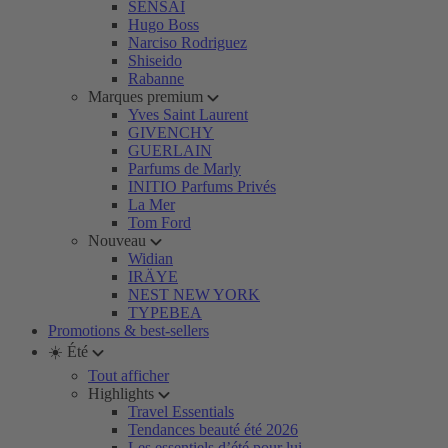
SENSAI
Hugo Boss
Narciso Rodriguez
Shiseido
Rabanne
Marques premium
Yves Saint Laurent
GIVENCHY
GUERLAIN
Parfums de Marly
INITIO Parfums Privés
La Mer
Tom Ford
Nouveau
Widian
IRÄYE
NEST NEW YORK
TYPEBEA
Promotions & best-sellers
☀️ Été
Tout afficher
Highlights
Travel Essentials
Tendances beauté été 2026
Les essentiels d’été pour lui