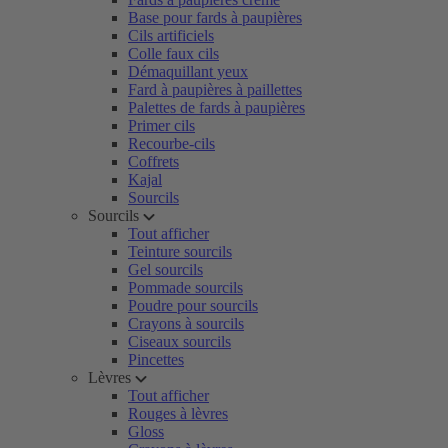
Base pour fards à paupières
Cils artificiels
Colle faux cils
Démaquillant yeux
Fard à paupières à paillettes
Palettes de fards à paupières
Primer cils
Recourbe-cils
Coffrets
Kajal
Sourcils
Sourcils
Tout afficher
Teinture sourcils
Gel sourcils
Pommade sourcils
Poudre pour sourcils
Crayons à sourcils
Ciseaux sourcils
Pincettes
Lèvres
Tout afficher
Rouges à lèvres
Gloss