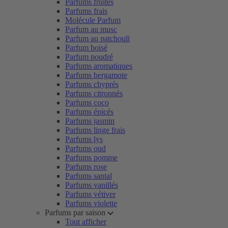
Parfums fruités
Parfums frais
Molécule Parfum
Parfum au musc
Parfum au patchouli
Parfum boisé
Parfum poudré
Parfums aromatiques
Parfums bergamote
Parfums chyprés
Parfums citronnés
Parfums coco
Parfums épicés
Parfums jasmin
Parfums linge frais
Parfums lys
Parfums oud
Parfums pomme
Parfums rose
Parfums santal
Parfums vanillés
Parfums vétiver
Parfums violette
Parfums par saison
Tout afficher