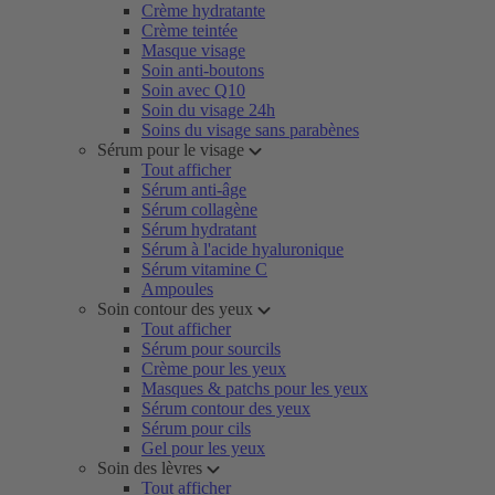
Crème hydratante
Crème teintée
Masque visage
Soin anti-boutons
Soin avec Q10
Soin du visage 24h
Soins du visage sans parabènes
Sérum pour le visage
Tout afficher
Sérum anti-âge
Sérum collagène
Sérum hydratant
Sérum à l'acide hyaluronique
Sérum vitamine C
Ampoules
Soin contour des yeux
Tout afficher
Sérum pour sourcils
Crème pour les yeux
Masques & patchs pour les yeux
Sérum contour des yeux
Sérum pour cils
Gel pour les yeux
Soin des lèvres
Tout afficher