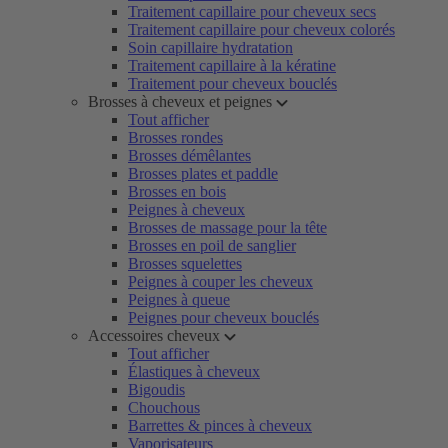
Traitement capillaire pour cheveux secs
Traitement capillaire pour cheveux colorés
Soin capillaire hydratation
Traitement capillaire à la kératine
Traitement pour cheveux bouclés
Brosses à cheveux et peignes
Tout afficher
Brosses rondes
Brosses démêlantes
Brosses plates et paddle
Brosses en bois
Peignes à cheveux
Brosses de massage pour la tête
Brosses en poil de sanglier
Brosses squelettes
Peignes à couper les cheveux
Peignes à queue
Peignes pour cheveux bouclés
Accessoires cheveux
Tout afficher
Élastiques à cheveux
Bigoudis
Chouchous
Barrettes & pinces à cheveux
Vaporisateurs