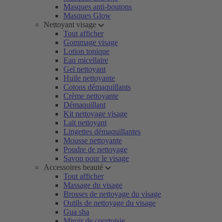
Masques anti-boutons
Masques Glow
Nettoyant visage
Tout afficher
Gommage visage
Lotion tonique
Eau micellaire
Gel nettoyant
Huile nettoyante
Cotons démaquillants
Crème nettoyante
Démaquillant
Kit nettoyage visage
Lait nettoyant
Lingettes démaquillantes
Mousse nettoyante
Poudre de nettoyage
Savon pour le visage
Accessoires beauté
Tout afficher
Massage du visage
Brosses de nettoyage du visage
Outils de nettoyage du visage
Gua sha
Miroir de courtoisie