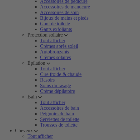
Accessoires de pédicure
Accessoires de manucure
Accessoires de soin
Bijoux de mains et pieds
Gant de toilette
Gants exfoliants
Protection soilaire
Tout afficher
Crèmes après soleil
Autobronzants
Crèmes solaires
Épilation
Tout afficher
Cire froide & chaude
Rasoirs
Soins du rasage
Crème dépilatoire
Bain
Tout afficher
Accessoires de bain
Peignoirs de bain
Serviettes de toilette
Trousses de toilette
Cheveux
Tout afficher