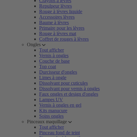
Crayons à lèvres
Repulpeur lèvres
Rouge à lèvres liquide
Accessoires lèvres
Baume à lèvres
Primaire pour les lèvres
Rouge à lèvres mat
Coffret de rouges à lèvres
Ongles
Tout afficher
Vernis à ongles
Couche de base
Top coat
Durcisseur d'ongles
Limes à ongle
Dissolvant pour cuticules
Dissolvant pour vernis à ongles
Faux ongles et design d'ongles
Lampes UV
Vernis à ongles en gel
Kits manucure
Soins ongles
Pinceaux maquillage
Tout afficher
Pinceau fond de teint