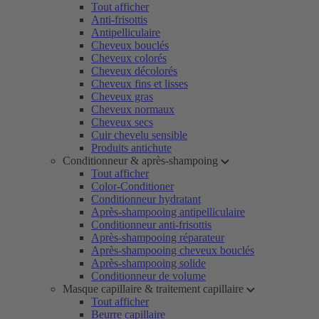
Tout afficher
Anti-frisottis
Antipelliculaire
Cheveux bouclés
Cheveux colorés
Cheveux décolorés
Cheveux fins et lisses
Cheveux gras
Cheveux normaux
Cheveux secs
Cuir chevelu sensible
Produits antichute
Conditionneur & après-shampoing
Tout afficher
Color-Conditioner
Conditionneur hydratant
Après-shampooing antipelliculaire
Conditionneur anti-frisottis
Après-shampooing réparateur
Après-shampooing cheveux bouclés
Après-shampooing solide
Conditionneur de volume
Masque capillaire & traitement capillaire
Tout afficher
Beurre capillaire