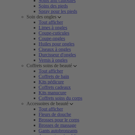
Soins anti callosités
Soins des pieds
Spray pour les pieds
Soin des ongles
Tout afficher
Limes à ongles
Coupe-cuticules
Coupe-ongles
Huiles pour ongles
Ciseaux à ongles
Durcisseur d'ongles
Vernis à ongles
Coffrets soins de beauté
Tout afficher
Coffrets de bain
Kits pédicure
Coffrets cadeaux
Kits manucure
Coffrets soins du corps
Accessoires de beauté
Tout afficher
Fleurs de douche
Brosses pour le corps
Brosses de massage
Gants autobronzants