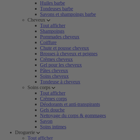
Huiles barbe
Tondeuses barbe
Savons et shampoings barbe
Cheveux
Tout afficher
Shampoings
Pommades cheveux
Coiffure
Chute et pousse cheveux
Brosses à cheveux et peignes
Crèmes cheveux
Gel pour les cheveux
Pâtes cheveux
Soins cheveux
Tondeuse à cheveux
Soins corps
Tout afficher
Crèmes corps
Déodorants et anti-transpirants
Gels douche
Nettoyage du corps & gommages
Savon
Soins intimes
Droguerie
Tout afficher