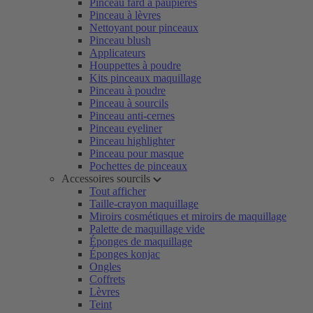
Pinceau fard à paupières
Pinceau à lèvres
Nettoyant pour pinceaux
Pinceau blush
Applicateurs
Houppettes à poudre
Kits pinceaux maquillage
Pinceau à poudre
Pinceau à sourcils
Pinceau anti-cernes
Pinceau eyeliner
Pinceau highlighter
Pinceau pour masque
Pochettes de pinceaux
Accessoires sourcils
Tout afficher
Taille-crayon maquillage
Miroirs cosmétiques et miroirs de maquillage
Palette de maquillage vide
Éponges de maquillage
Éponges konjac
Ongles
Coffrets
Lèvres
Teint