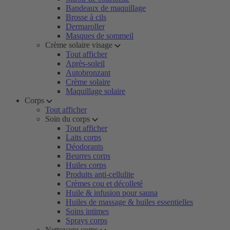
Bandeaux de maquillage
Brosse à cils
Dermaroller
Masques de sommeil
Crème solaire visage
Tout afficher
Après-soleil
Autobronzant
Crème solaire
Maquillage solaire
Corps
Tout afficher
Soin du corps
Tout afficher
Laits corps
Déodorants
Beurres corps
Huiles corps
Produits anti-cellulite
Crèmes cou et décolleté
Huile & infusion pour sauna
Huiles de massage & huiles essentielles
Soins intimes
Sprays corps
Nettoyage corps