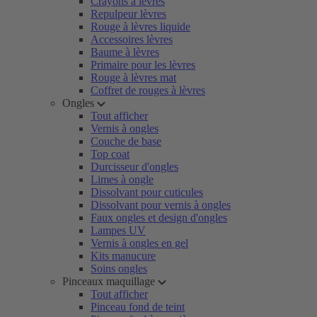
Crayons à lèvres
Repulpeur lèvres
Rouge à lèvres liquide
Accessoires lèvres
Baume à lèvres
Primaire pour les lèvres
Rouge à lèvres mat
Coffret de rouges à lèvres
Ongles
Tout afficher
Vernis à ongles
Couche de base
Top coat
Durcisseur d'ongles
Limes à ongle
Dissolvant pour cuticules
Dissolvant pour vernis à ongles
Faux ongles et design d'ongles
Lampes UV
Vernis à ongles en gel
Kits manucure
Soins ongles
Pinceaux maquillage
Tout afficher
Pinceau fond de teint