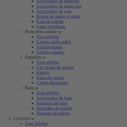
Accessoires de pédicure
Accessoires de manucure
Accessoires de soin
Bijoux de mains et pieds
Gant de toilette
Gants exfoliants
Protection soilaire
Tout afficher
Crèmes après soleil
Autobronzants
Crèmes solaires
Épilation
Tout afficher
Cire froide & chaude
Rasoirs
Soins du rasage
Crème dépilatoire
Bain
Tout afficher
Accessoires de bain
Peignoirs de bain
Serviettes de toilette
Trousses de toilette
Cheveux
Tout afficher