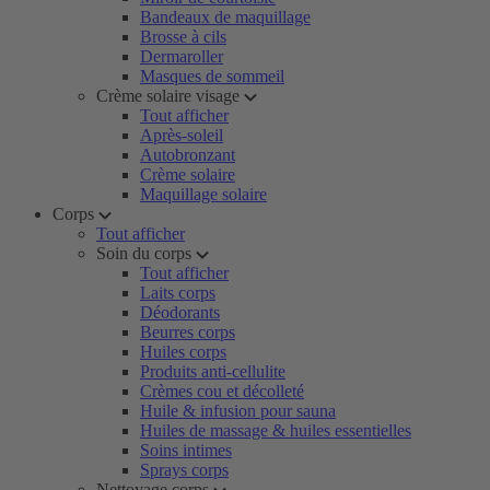
Bandeaux de maquillage
Brosse à cils
Dermaroller
Masques de sommeil
Crème solaire visage
Tout afficher
Après-soleil
Autobronzant
Crème solaire
Maquillage solaire
Corps
Tout afficher
Soin du corps
Tout afficher
Laits corps
Déodorants
Beurres corps
Huiles corps
Produits anti-cellulite
Crèmes cou et décolleté
Huile & infusion pour sauna
Huiles de massage & huiles essentielles
Soins intimes
Sprays corps
Nettoyage corps