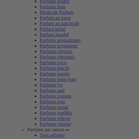
Parfums fruités
Parfums frais
Molécule Parfum
Parfum au musc
Parfum au patchouli
Parfum boisé
Parfum poudré
Parfums aromatiques
Parfums bergamote
Parfums chyprés
Parfums citronnés
Parfums coco
Parfums épicés
Parfums jasmin
Parfums linge frais
Parfums lys
Parfums oud
Parfums pomme
Parfums rose
Parfums santal
Parfums vanillés
Parfums vétiver
Parfums violette
Parfums par saison
Tout afficher