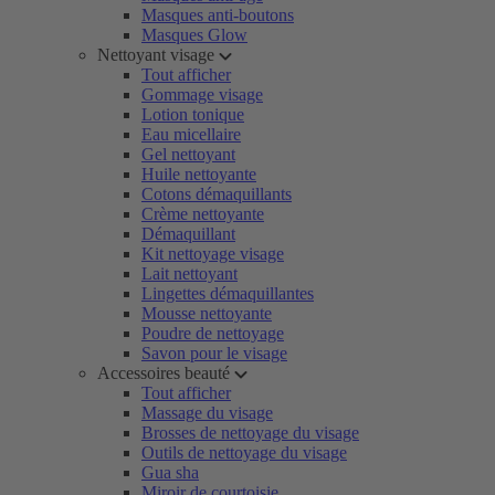
Masques anti-boutons
Masques Glow
Nettoyant visage
Tout afficher
Gommage visage
Lotion tonique
Eau micellaire
Gel nettoyant
Huile nettoyante
Cotons démaquillants
Crème nettoyante
Démaquillant
Kit nettoyage visage
Lait nettoyant
Lingettes démaquillantes
Mousse nettoyante
Poudre de nettoyage
Savon pour le visage
Accessoires beauté
Tout afficher
Massage du visage
Brosses de nettoyage du visage
Outils de nettoyage du visage
Gua sha
Miroir de courtoisie