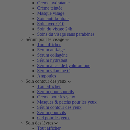
Crème hydratante
Crème teintée
Masque visage
Soin anti-boutons
Soin avec Q10
Soin du visage 24h
Soins du visage sans parabènes
Sérum pour le visage
Tout afficher
Sérum anti-âge
Sérum collagène
Sérum hydratant
Sérum à l'acide hyaluronique
Sérum vitamine C
Ampoules
Soin contour des yeux
Tout afficher
Sérum pour sourcils
Crème pour les yeux
Masques & patchs pour les yeux
Sérum contour des yeux
Sérum pour cils
Gel pour les yeux
Soin des lèvres
Tout afficher