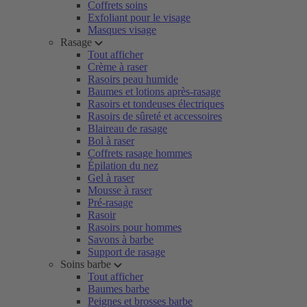
Coffrets soins
Exfoliant pour le visage
Masques visage
Rasage
Tout afficher
Crème à raser
Rasoirs peau humide
Baumes et lotions après-rasage
Rasoirs et tondeuses électriques
Rasoirs de sûreté et accessoires
Blaireau de rasage
Bol à raser
Coffrets rasage hommes
Épilation du nez
Gel à raser
Mousse à raser
Pré-rasage
Rasoir
Rasoirs pour hommes
Savons à barbe
Support de rasage
Soins barbe
Tout afficher
Baumes barbe
Peignes et brosses barbe