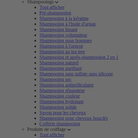
Shampooings
Tout afficher
Pré-shampooing
Shampooing à la kératine
Shampooing à l'huile d'argan
Shampooing lissant
Shampooing volumateur
Shampooing pour hommes
Shampooing à l'argent
Shampooing au tea tree
Shampooing et après-shampooing 2 en 1
Shampooing naturel
Shampooing purifiant
Shampooing sans sulfate sans silicone
Shampooing sec
Shampooing antipelliculaire
Shampooing réparateur
Shampooing couleur
Shampooing hydratant
Shampooing solide
Savon pour les cheveux
Shampooing pour cheveux bouclés
Coffrets shampooing
Produits de coiffage
Tout afficher