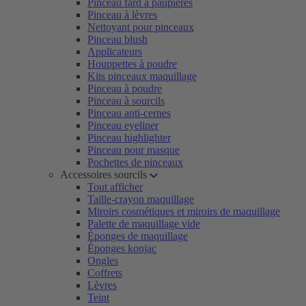
Pinceau fard à paupières
Pinceau à lèvres
Nettoyant pour pinceaux
Pinceau blush
Applicateurs
Houppettes à poudre
Kits pinceaux maquillage
Pinceau à poudre
Pinceau à sourcils
Pinceau anti-cernes
Pinceau eyeliner
Pinceau highlighter
Pinceau pour masque
Pochettes de pinceaux
Accessoires sourcils
Tout afficher
Taille-crayon maquillage
Miroirs cosmétiques et miroirs de maquillage
Palette de maquillage vide
Éponges de maquillage
Éponges konjac
Ongles
Coffrets
Lèvres
Teint