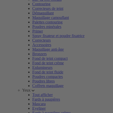
Contouring
Correcteurs de teint
Démaquillant
Maquillage camouflant
Palettes contouring
Poudres minérales
Primer
Spray fixateur et poudre fixatrice
Correcteurs
Accessoires
Maquillage anti-âge
Bronzers
Fond de teint compact
Fond de teint crème
Enlumineurs
Fond de teint fluide
Poudres compactes
Poudres libres
Coffrets maquillage
Yeux
Tout afficher
Fards à paupières
Mascara
Eyeliner
Fards à paupières crème