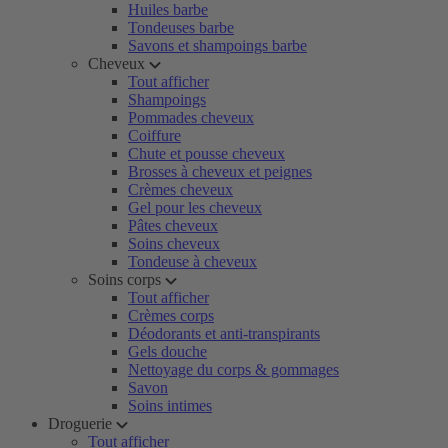
Huiles barbe
Tondeuses barbe
Savons et shampoings barbe
Cheveux
Tout afficher
Shampoings
Pommades cheveux
Coiffure
Chute et pousse cheveux
Brosses à cheveux et peignes
Crèmes cheveux
Gel pour les cheveux
Pâtes cheveux
Soins cheveux
Tondeuse à cheveux
Soins corps
Tout afficher
Crèmes corps
Déodorants et anti-transpirants
Gels douche
Nettoyage du corps & gommages
Savon
Soins intimes
Droguerie
Tout afficher