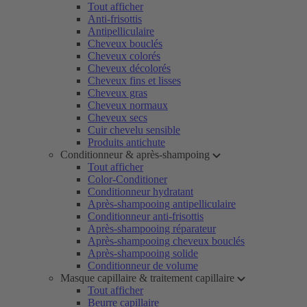
Tout afficher
Anti-frisottis
Antipelliculaire
Cheveux bouclés
Cheveux colorés
Cheveux décolorés
Cheveux fins et lisses
Cheveux gras
Cheveux normaux
Cheveux secs
Cuir chevelu sensible
Produits antichute
Conditionneur & après-shampoing
Tout afficher
Color-Conditioner
Conditionneur hydratant
Après-shampooing antipelliculaire
Conditionneur anti-frisottis
Après-shampooing réparateur
Après-shampooing cheveux bouclés
Après-shampooing solide
Conditionneur de volume
Masque capillaire & traitement capillaire
Tout afficher
Beurre capillaire