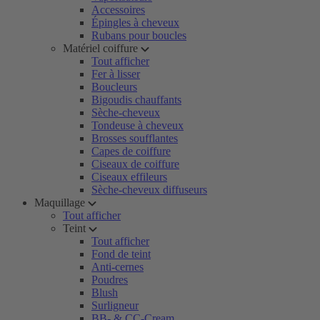
Accessoires
Épingles à cheveux
Rubans pour boucles
Matériel coiffure
Tout afficher
Fer à lisser
Boucleurs
Bigoudis chauffants
Sèche-cheveux
Tondeuse à cheveux
Brosses soufflantes
Capes de coiffure
Ciseaux de coiffure
Ciseaux effileurs
Sèche-cheveux diffuseurs
Maquillage
Tout afficher
Teint
Tout afficher
Fond de teint
Anti-cernes
Poudres
Blush
Surligneur
BB- & CC-Cream