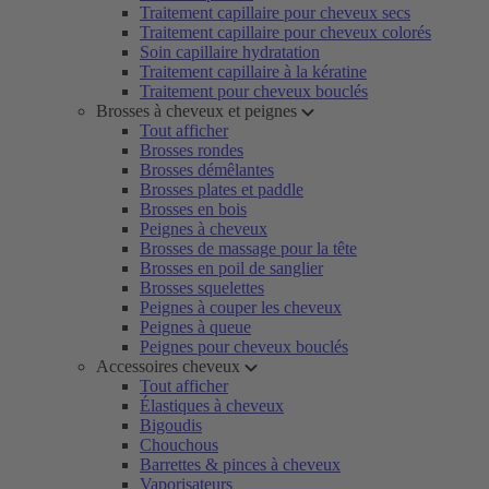
Traitement capillaire pour cheveux secs
Traitement capillaire pour cheveux colorés
Soin capillaire hydratation
Traitement capillaire à la kératine
Traitement pour cheveux bouclés
Brosses à cheveux et peignes
Tout afficher
Brosses rondes
Brosses démêlantes
Brosses plates et paddle
Brosses en bois
Peignes à cheveux
Brosses de massage pour la tête
Brosses en poil de sanglier
Brosses squelettes
Peignes à couper les cheveux
Peignes à queue
Peignes pour cheveux bouclés
Accessoires cheveux
Tout afficher
Élastiques à cheveux
Bigoudis
Chouchous
Barrettes & pinces à cheveux
Vaporisateurs