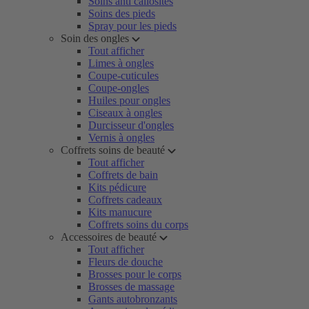
Soins anti callosités
Soins des pieds
Spray pour les pieds
Soin des ongles
Tout afficher
Limes à ongles
Coupe-cuticules
Coupe-ongles
Huiles pour ongles
Ciseaux à ongles
Durcisseur d'ongles
Vernis à ongles
Coffrets soins de beauté
Tout afficher
Coffrets de bain
Kits pédicure
Coffrets cadeaux
Kits manucure
Coffrets soins du corps
Accessoires de beauté
Tout afficher
Fleurs de douche
Brosses pour le corps
Brosses de massage
Gants autobronzants