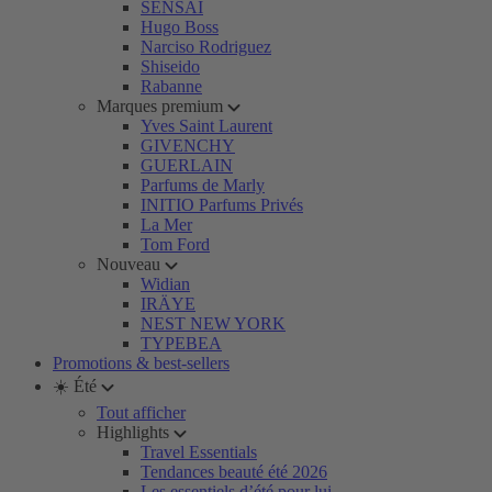
SENSAI
Hugo Boss
Narciso Rodriguez
Shiseido
Rabanne
Marques premium
Yves Saint Laurent
GIVENCHY
GUERLAIN
Parfums de Marly
INITIO Parfums Privés
La Mer
Tom Ford
Nouveau
Widian
IRÄYE
NEST NEW YORK
TYPEBEA
Promotions & best-sellers
☀️ Été
Tout afficher
Highlights
Travel Essentials
Tendances beauté été 2026
Les essentiels d’été pour lui