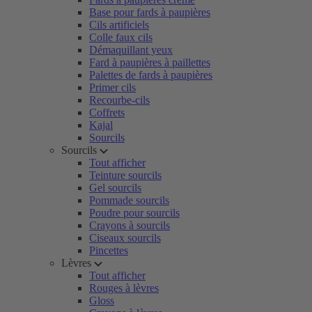
Base pour fards à paupières
Cils artificiels
Colle faux cils
Démaquillant yeux
Fard à paupières à paillettes
Palettes de fards à paupières
Primer cils
Recourbe-cils
Coffrets
Kajal
Sourcils
Sourcils
Tout afficher
Teinture sourcils
Gel sourcils
Pommade sourcils
Poudre pour sourcils
Crayons à sourcils
Ciseaux sourcils
Pincettes
Lèvres
Tout afficher
Rouges à lèvres
Gloss