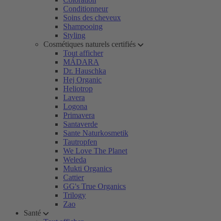
Conditionneur
Soins des cheveux
Shampooing
Styling
Cosmétiques naturels certifiés
Tout afficher
MÁDARA
Dr. Hauschka
Hej Organic
Heliotrop
Lavera
Logona
Primavera
Santaverde
Sante Naturkosmetik
Tautropfen
We Love The Planet
Weleda
Mukti Organics
Cattier
GG's True Organics
Trilogy
Zao
Santé