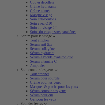
Cou & décolleté
Crème hydratante
Crème teintée
Masque visage
Soin anti-boutons
Soin avec Q10
Soin du visage 24h
Soins du visage sans parabènes
Sérum pour le visage
Tout afficher
Sérum anti-âge
Sérum collagène
Sérum hydratant
Sérum à l'acide hyaluronique
Sérum vitamine C
Ampoules
Soin contour des yeux
Tout afficher
Sérum pour sourcils
Crème pour les yeux
Masques & patchs pour les yeux
Sérum contour des yeux
Sérum pour cils
Gel pour les yeux
Soin des lèvres