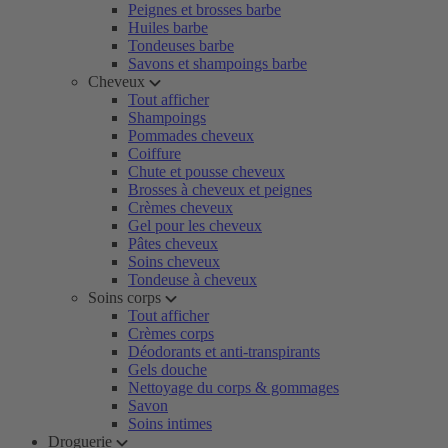
Peignes et brosses barbe
Huiles barbe
Tondeuses barbe
Savons et shampoings barbe
Cheveux
Tout afficher
Shampoings
Pommades cheveux
Coiffure
Chute et pousse cheveux
Brosses à cheveux et peignes
Crèmes cheveux
Gel pour les cheveux
Pâtes cheveux
Soins cheveux
Tondeuse à cheveux
Soins corps
Tout afficher
Crèmes corps
Déodorants et anti-transpirants
Gels douche
Nettoyage du corps & gommages
Savon
Soins intimes
Droguerie