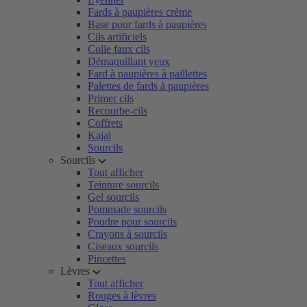
Fards à paupières crème
Base pour fards à paupières
Cils artificiels
Colle faux cils
Démaquillant yeux
Fard à paupières à paillettes
Palettes de fards à paupières
Primer cils
Recourbe-cils
Coffrets
Kajal
Sourcils
Sourcils
Tout afficher
Teinture sourcils
Gel sourcils
Pommade sourcils
Poudre pour sourcils
Crayons à sourcils
Ciseaux sourcils
Pincettes
Lèvres
Tout afficher
Rouges à lèvres