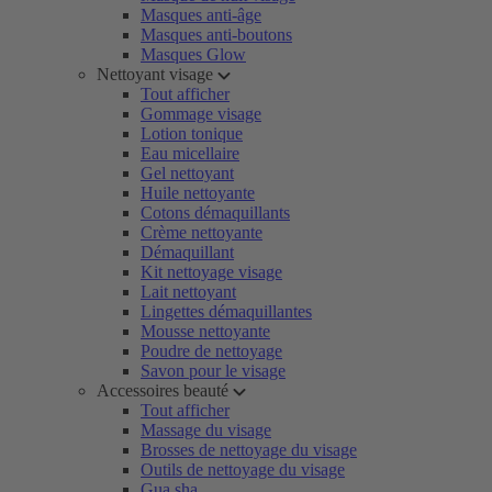
Masques anti-âge
Masques anti-boutons
Masques Glow
Nettoyant visage
Tout afficher
Gommage visage
Lotion tonique
Eau micellaire
Gel nettoyant
Huile nettoyante
Cotons démaquillants
Crème nettoyante
Démaquillant
Kit nettoyage visage
Lait nettoyant
Lingettes démaquillantes
Mousse nettoyante
Poudre de nettoyage
Savon pour le visage
Accessoires beauté
Tout afficher
Massage du visage
Brosses de nettoyage du visage
Outils de nettoyage du visage
Gua sha