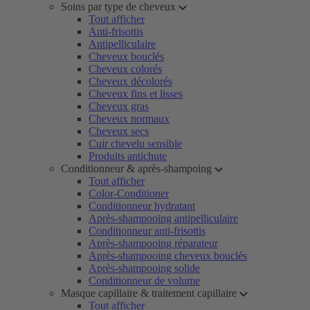
Soins par type de cheveux
Tout afficher
Anti-frisottis
Antipelliculaire
Cheveux bouclés
Cheveux colorés
Cheveux décolorés
Cheveux fins et lisses
Cheveux gras
Cheveux normaux
Cheveux secs
Cuir chevelu sensible
Produits antichute
Conditionneur & après-shampoing
Tout afficher
Color-Conditioner
Conditionneur hydratant
Après-shampooing antipelliculaire
Conditionneur anti-frisottis
Après-shampooing réparateur
Après-shampooing cheveux bouclés
Après-shampooing solide
Conditionneur de volume
Masque capillaire & traitement capillaire
Tout afficher