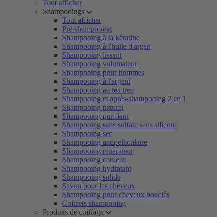
Tout afficher
Shampooings
Tout afficher
Pré-shampooing
Shampooing à la kératine
Shampooing à l'huile d'argan
Shampooing lissant
Shampooing volumateur
Shampooing pour hommes
Shampooing à l'argent
Shampooing au tea tree
Shampooing et après-shampooing 2 en 1
Shampooing naturel
Shampooing purifiant
Shampooing sans sulfate sans silicone
Shampooing sec
Shampooing antipelliculaire
Shampooing réparateur
Shampooing couleur
Shampooing hydratant
Shampooing solide
Savon pour les cheveux
Shampooing pour cheveux bouclés
Coffrets shampooing
Produits de coiffage