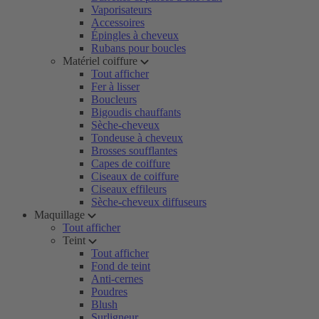
Vaporisateurs
Accessoires
Épingles à cheveux
Rubans pour boucles
Matériel coiffure
Tout afficher
Fer à lisser
Boucleurs
Bigoudis chauffants
Sèche-cheveux
Tondeuse à cheveux
Brosses soufflantes
Capes de coiffure
Ciseaux de coiffure
Ciseaux effileurs
Sèche-cheveux diffuseurs
Maquillage
Tout afficher
Teint
Tout afficher
Fond de teint
Anti-cernes
Poudres
Blush
Surligneur