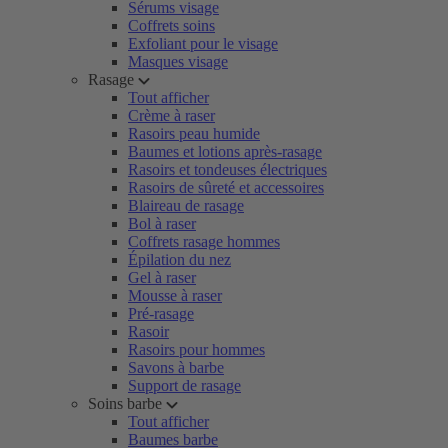
Sérums visage
Coffrets soins
Exfoliant pour le visage
Masques visage
Rasage
Tout afficher
Crème à raser
Rasoirs peau humide
Baumes et lotions après-rasage
Rasoirs et tondeuses électriques
Rasoirs de sûreté et accessoires
Blaireau de rasage
Bol à raser
Coffrets rasage hommes
Épilation du nez
Gel à raser
Mousse à raser
Pré-rasage
Rasoir
Rasoirs pour hommes
Savons à barbe
Support de rasage
Soins barbe
Tout afficher
Baumes barbe