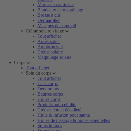
Miroir de courtoisie
Bandeaux de maquillage
Brosse à cils
Dermaroller
Masques de sommeil
Crème solaire visage
Tout afficher
Après-soleil
Autobronzant
Crème solaire
Maquillage solaire
Corps
Tout afficher
Soin du corps
Tout afficher
Laits corps
Déodorants
Beurres corps
Huiles corps
Produits anti-cellulite
Crèmes cou et décolleté
Huile & infusion pour sauna
Huiles de massage & huiles essentielles
Soins intimes
Sprays corps