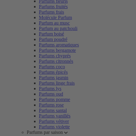
Parfums fleuris
Parfums fruités
Parfums frais
Molécule Parfum
Parfum au musc
Parfum au patchouli
Parfum boisé
Parfum poudré
Parfums aromatiques
Parfums bergamote
Parfums chyprés
Parfums citronnés
Parfums coco
Parfums épicés
Parfums jasmin
Parfums linge frais
Parfums lys
Parfums oud
Parfums pomme
Parfums rose
Parfums santal
Parfums vanillés
Parfums vétiver
Parfums violette
Parfums par saison