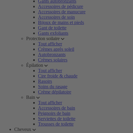
Gants autobronzants
Accessoires de pédicure
Accessoires de manucure
Accessoires de soin
Bijoux de mains et pieds
Gant de toilette
Gants exfoliants
Protection soilaire
Tout afficher
Crèmes après soleil
Autobronzants
Crèmes solaires
Épilation
Tout afficher
Cire froide & chaude
Rasoirs
Soins du rasage
Crème dépilatoire
Bain
Tout afficher
Accessoires de bain
Peignoirs de bain
Serviettes de toilette
Trousses de toilette
Cheveux