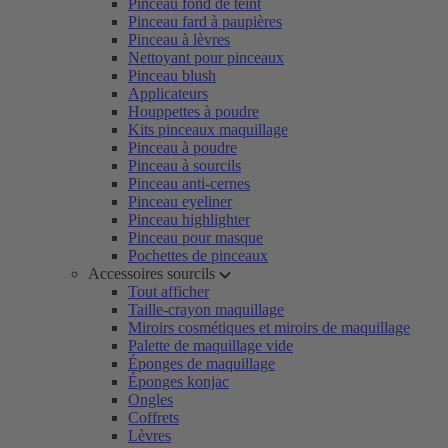
Pinceau fond de teint
Pinceau fard à paupières
Pinceau à lèvres
Nettoyant pour pinceaux
Pinceau blush
Applicateurs
Houppettes à poudre
Kits pinceaux maquillage
Pinceau à poudre
Pinceau à sourcils
Pinceau anti-cernes
Pinceau eyeliner
Pinceau highlighter
Pinceau pour masque
Pochettes de pinceaux
Accessoires sourcils
Tout afficher
Taille-crayon maquillage
Miroirs cosmétiques et miroirs de maquillage
Palette de maquillage vide
Éponges de maquillage
Éponges konjac
Ongles
Coffrets
Lèvres