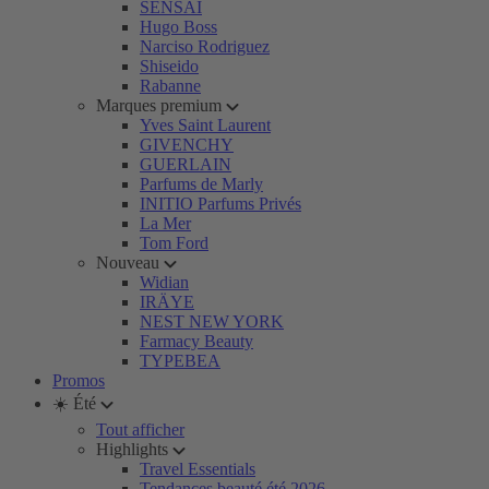
SENSAI
Hugo Boss
Narciso Rodriguez
Shiseido
Rabanne
Marques premium
Yves Saint Laurent
GIVENCHY
GUERLAIN
Parfums de Marly
INITIO Parfums Privés
La Mer
Tom Ford
Nouveau
Widian
IRÄYE
NEST NEW YORK
Farmacy Beauty
TYPEBEA
Promos
☀️ Été
Tout afficher
Highlights
Travel Essentials
Tendances beauté été 2026