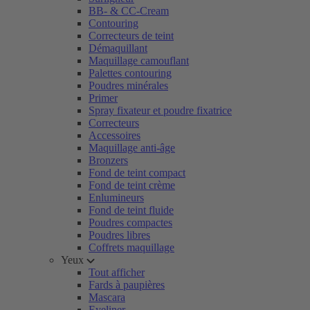
BB- & CC-Cream
Contouring
Correcteurs de teint
Démaquillant
Maquillage camouflant
Palettes contouring
Poudres minérales
Primer
Spray fixateur et poudre fixatrice
Correcteurs
Accessoires
Maquillage anti-âge
Bronzers
Fond de teint compact
Fond de teint crème
Enlumineurs
Fond de teint fluide
Poudres compactes
Poudres libres
Coffrets maquillage
Yeux
Tout afficher
Fards à paupières
Mascara
Eyeliner