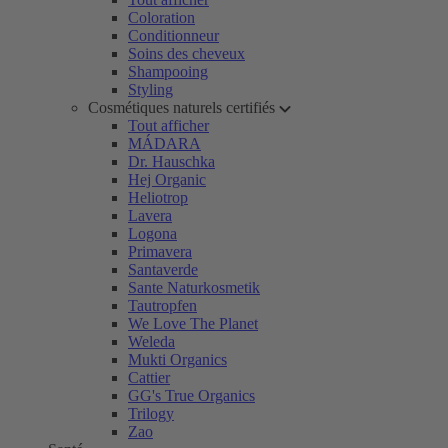
Coloration
Conditionneur
Soins des cheveux
Shampooing
Styling
Cosmétiques naturels certifiés
Tout afficher
MÁDARA
Dr. Hauschka
Hej Organic
Heliotrop
Lavera
Logona
Primavera
Santaverde
Sante Naturkosmetik
Tautropfen
We Love The Planet
Weleda
Mukti Organics
Cattier
GG's True Organics
Trilogy
Zao