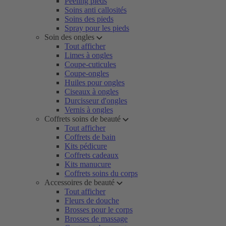
Peeling pieds
Soins anti callosités
Soins des pieds
Spray pour les pieds
Soin des ongles
Tout afficher
Limes à ongles
Coupe-cuticules
Coupe-ongles
Huiles pour ongles
Ciseaux à ongles
Durcisseur d'ongles
Vernis à ongles
Coffrets soins de beauté
Tout afficher
Coffrets de bain
Kits pédicure
Coffrets cadeaux
Kits manucure
Coffrets soins du corps
Accessoires de beauté
Tout afficher
Fleurs de douche
Brosses pour le corps
Brosses de massage