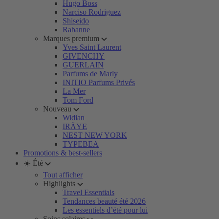
Hugo Boss
Narciso Rodriguez
Shiseido
Rabanne
Marques premium
Yves Saint Laurent
GIVENCHY
GUERLAIN
Parfums de Marly
INITIO Parfums Privés
La Mer
Tom Ford
Nouveau
Widian
IRÄYE
NEST NEW YORK
TYPEBEA
Promotions & best-sellers
☀️ Été
Tout afficher
Highlights
Travel Essentials
Tendances beauté été 2026
Les essentiels d’été pour lui
Soins solaires