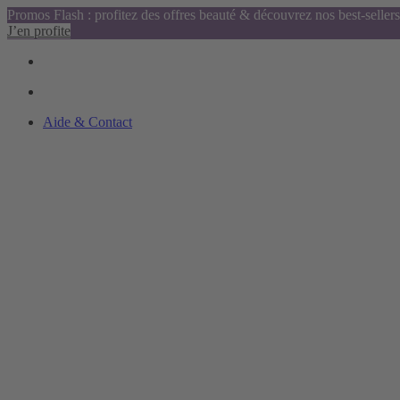
Promos Flash : profitez des offres beauté & découvrez nos best-sellers
J’en profite
Aide & Contact