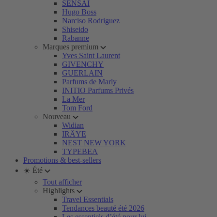
SENSAI
Hugo Boss
Narciso Rodriguez
Shiseido
Rabanne
Marques premium
Yves Saint Laurent
GIVENCHY
GUERLAIN
Parfums de Marly
INITIO Parfums Privés
La Mer
Tom Ford
Nouveau
Widian
IRÄYE
NEST NEW YORK
TYPEBEA
Promotions & best-sellers
☀️ Été
Tout afficher
Highlights
Travel Essentials
Tendances beauté été 2026
Les essentiels d’été pour lui