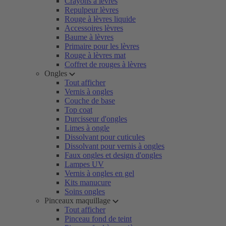
Crayons à lèvres
Repulpeur lèvres
Rouge à lèvres liquide
Accessoires lèvres
Baume à lèvres
Primaire pour les lèvres
Rouge à lèvres mat
Coffret de rouges à lèvres
Ongles
Tout afficher
Vernis à ongles
Couche de base
Top coat
Durcisseur d'ongles
Limes à ongle
Dissolvant pour cuticules
Dissolvant pour vernis à ongles
Faux ongles et design d'ongles
Lampes UV
Vernis à ongles en gel
Kits manucure
Soins ongles
Pinceaux maquillage
Tout afficher
Pinceau fond de teint