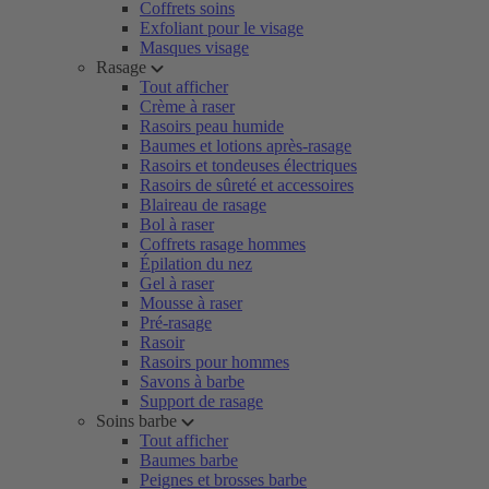
Coffrets soins
Exfoliant pour le visage
Masques visage
Rasage
Tout afficher
Crème à raser
Rasoirs peau humide
Baumes et lotions après-rasage
Rasoirs et tondeuses électriques
Rasoirs de sûreté et accessoires
Blaireau de rasage
Bol à raser
Coffrets rasage hommes
Épilation du nez
Gel à raser
Mousse à raser
Pré-rasage
Rasoir
Rasoirs pour hommes
Savons à barbe
Support de rasage
Soins barbe
Tout afficher
Baumes barbe
Peignes et brosses barbe