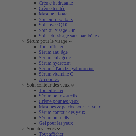
Crème hydratante
Crème teintée
Masque visage
Soin anti-boutons
Soin avec Q10
Soin du visage 24h
Soins du visage sans parabènes
Sérum pour le visage
Tout afficher
Sérum anti-âge
Sérum collagène
Sérum hydratant
Sérum à l'acide hyaluronique
Sérum vitamine C
Ampoules
Soin contour des yeux
Tout afficher
Sérum pour sourcils
Crème pour les yeux
Masques & patchs pour les yeux
Sérum contour des yeux
Sérum pour cils
Gel pour les yeux
Soin des lèvres
Tout afficher