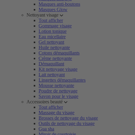
Masques anti-boutons
Masques Glow
Nettoyant visage
Tout afficher
Gommage visage
Lotion tonique
Eau micellaire
Gel nettoyant
Huile nettoyante
Cotons démaquillants
Crème nettoyante
Démaquillant
Kit nettoyage visage
Lait nettoyant
Lingettes démaquillantes
Mousse nettoyante
Poudre de nettoyage
Savon pour le visage
Accessoires beauté
Tout afficher
Massage du visage
Brosses de nettoyage du visage
Outils de nettoyage du visage
Gua sha
Miroir de courtoisie