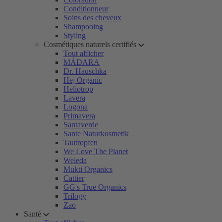
Conditionneur
Soins des cheveux
Shampooing
Styling
Cosmétiques naturels certifiés
Tout afficher
MÁDARA
Dr. Hauschka
Hej Organic
Heliotrop
Lavera
Logona
Primavera
Santaverde
Sante Naturkosmetik
Tautropfen
We Love The Planet
Weleda
Mukti Organics
Cattier
GG's True Organics
Trilogy
Zao
Santé