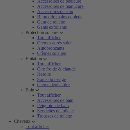
Accessoires de pédicure
Accessoires de manucure
Accessoires de soin
Bijoux de mains et pieds
Gant de toilette
Gants exfoliants
Protection soilaire
Tout afficher
Crèmes après soleil
Autobronzants
Crèmes solaires
Épilation
Tout afficher
Cire froide & chaude
Rasoirs
Soins du rasage
Crème dépilatoire
Bain
Tout afficher
Accessoires de bain
Peignoirs de bain
Serviettes de toilette
Trousses de toilette
Cheveux
Tout afficher