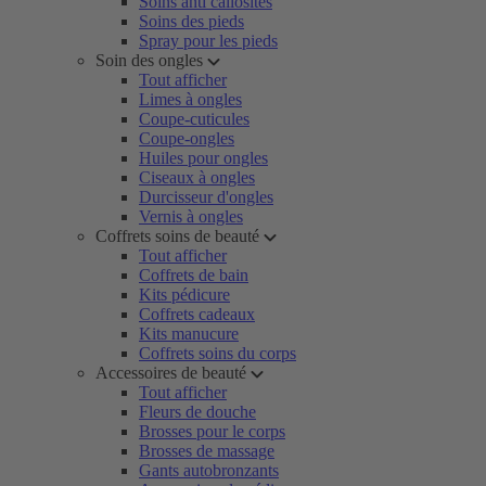
Soins anti callosités
Soins des pieds
Spray pour les pieds
Soin des ongles
Tout afficher
Limes à ongles
Coupe-cuticules
Coupe-ongles
Huiles pour ongles
Ciseaux à ongles
Durcisseur d'ongles
Vernis à ongles
Coffrets soins de beauté
Tout afficher
Coffrets de bain
Kits pédicure
Coffrets cadeaux
Kits manucure
Coffrets soins du corps
Accessoires de beauté
Tout afficher
Fleurs de douche
Brosses pour le corps
Brosses de massage
Gants autobronzants