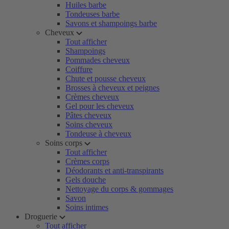
Huiles barbe
Tondeuses barbe
Savons et shampoings barbe
Cheveux
Tout afficher
Shampoings
Pommades cheveux
Coiffure
Chute et pousse cheveux
Brosses à cheveux et peignes
Crèmes cheveux
Gel pour les cheveux
Pâtes cheveux
Soins cheveux
Tondeuse à cheveux
Soins corps
Tout afficher
Crèmes corps
Déodorants et anti-transpirants
Gels douche
Nettoyage du corps & gommages
Savon
Soins intimes
Droguerie
Tout afficher