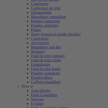
Contouring
Correcteurs de teint
Démaquillant
Maquillage camouflant
Palettes contouring
Poudres minérales
Primer
Spray fixateur et poudre fixatrice
Correcteurs
Accessoires
Maquillage anti-âge
Bronzers
Fond de teint compact
Fond de teint crème
Enlumineurs
Fond de teint fluide
Poudres compactes
Poudres libres
Coffrets maquillage
Yeux
Tout afficher
Fards à paupières
Mascara
Eyeliner
Fards à paupières crème