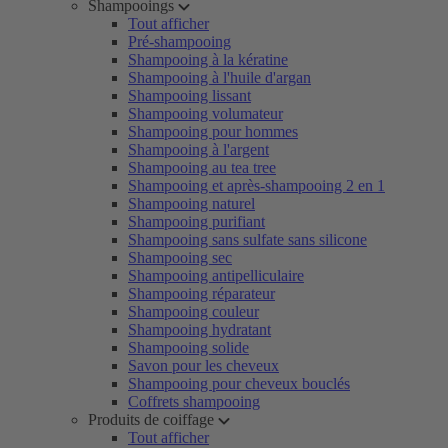
Shampooings
Tout afficher
Pré-shampooing
Shampooing à la kératine
Shampooing à l'huile d'argan
Shampooing lissant
Shampooing volumateur
Shampooing pour hommes
Shampooing à l'argent
Shampooing au tea tree
Shampooing et après-shampooing 2 en 1
Shampooing naturel
Shampooing purifiant
Shampooing sans sulfate sans silicone
Shampooing sec
Shampooing antipelliculaire
Shampooing réparateur
Shampooing couleur
Shampooing hydratant
Shampooing solide
Savon pour les cheveux
Shampooing pour cheveux bouclés
Coffrets shampooing
Produits de coiffage
Tout afficher