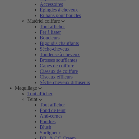
Accessoires
Épingles à cheveux
Rubans pour boucles
Matériel coiffure
Tout afficher
Fer à lisser
Boucleurs
Bigoudis chauffants
Sèche-cheveux
Tondeuse à cheveux
Brosses soufflantes
Capes de coiffure
Ciseaux de coiffure
Ciseaux effileurs
Sèche-cheveux diffuseurs
Maquillage
Tout afficher
Teint
Tout afficher
Fond de teint
Anti-cernes
Poudres
Blush
Surligneur
BB- & CC-Cream