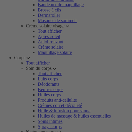
Bandeaux de maquillage
Brosse à cils
Dermaroller
Masques de sommeil
Crème solaire visage
Tout afficher
Après-soleil
Autobronzant
Crème solaire
Maquillage solaire
Corps
Tout afficher
Soin du corps
Tout afficher
Laits corps
Déodorants
Beurres corps
Huiles corps
Produits anti-cellulite
Crèmes cou et décolleté
Huile & infusion pour sauna
Huiles de massage & huiles essentielles
Soins intimes
Sprays corps
Nettoyage corps