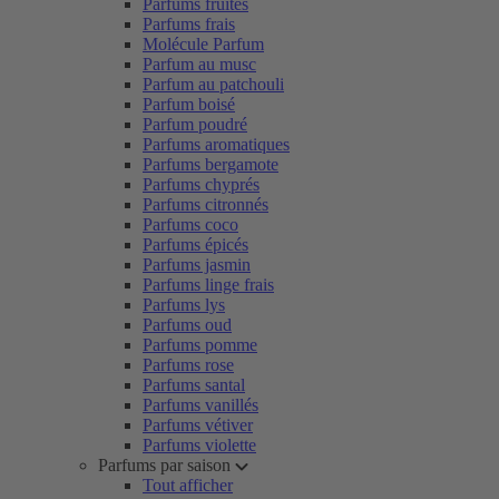
Parfums fruités
Parfums frais
Molécule Parfum
Parfum au musc
Parfum au patchouli
Parfum boisé
Parfum poudré
Parfums aromatiques
Parfums bergamote
Parfums chyprés
Parfums citronnés
Parfums coco
Parfums épicés
Parfums jasmin
Parfums linge frais
Parfums lys
Parfums oud
Parfums pomme
Parfums rose
Parfums santal
Parfums vanillés
Parfums vétiver
Parfums violette
Parfums par saison
Tout afficher