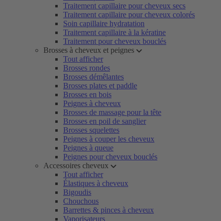
Traitement capillaire pour cheveux secs
Traitement capillaire pour cheveux colorés
Soin capillaire hydratation
Traitement capillaire à la kératine
Traitement pour cheveux bouclés
Brosses à cheveux et peignes
Tout afficher
Brosses rondes
Brosses démêlantes
Brosses plates et paddle
Brosses en bois
Peignes à cheveux
Brosses de massage pour la tête
Brosses en poil de sanglier
Brosses squelettes
Peignes à couper les cheveux
Peignes à queue
Peignes pour cheveux bouclés
Accessoires cheveux
Tout afficher
Élastiques à cheveux
Bigoudis
Chouchous
Barrettes & pinces à cheveux
Vaporisateurs