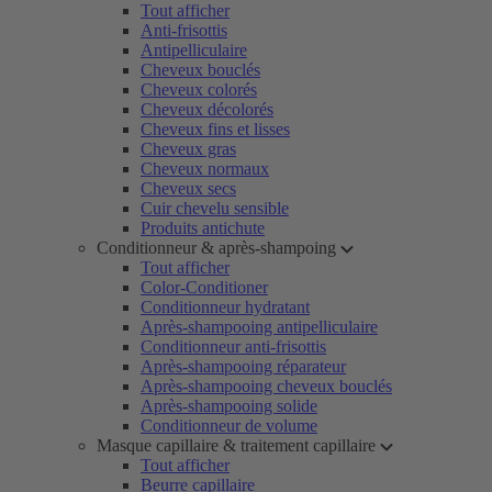
Tout afficher
Anti-frisottis
Antipelliculaire
Cheveux bouclés
Cheveux colorés
Cheveux décolorés
Cheveux fins et lisses
Cheveux gras
Cheveux normaux
Cheveux secs
Cuir chevelu sensible
Produits antichute
Conditionneur & après-shampoing
Tout afficher
Color-Conditioner
Conditionneur hydratant
Après-shampooing antipelliculaire
Conditionneur anti-frisottis
Après-shampooing réparateur
Après-shampooing cheveux bouclés
Après-shampooing solide
Conditionneur de volume
Masque capillaire & traitement capillaire
Tout afficher
Beurre capillaire