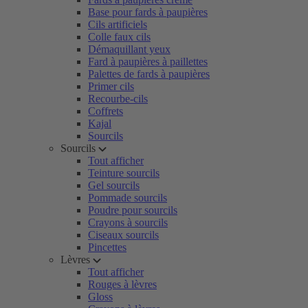
Base pour fards à paupières
Cils artificiels
Colle faux cils
Démaquillant yeux
Fard à paupières à paillettes
Palettes de fards à paupières
Primer cils
Recourbe-cils
Coffrets
Kajal
Sourcils
Sourcils
Tout afficher
Teinture sourcils
Gel sourcils
Pommade sourcils
Poudre pour sourcils
Crayons à sourcils
Ciseaux sourcils
Pincettes
Lèvres
Tout afficher
Rouges à lèvres
Gloss