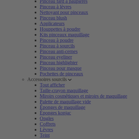
Pinceau fard à paupières
Pinceau à lèvres
Nettoyant pour pinceaux
Pinceau blush
Applicateurs
Houppettes à poudre
Kits pinceaux maquillage
Pinceau à poudre
Pinceau à sourcils
Pinceau anti-cernes
Pinceau eyeliner
Pinceau highlighter
Pinceau pour masque
Pochettes de pinceaux
Accessoires sourcils
Tout afficher
Taille-crayon maquillage
Miroirs cosmétiques et miroirs de maquillage
Palette de maquillage vide
Éponges de maquillage
Éponges konjac
Ongles
Coffrets
Lèvres
Teint