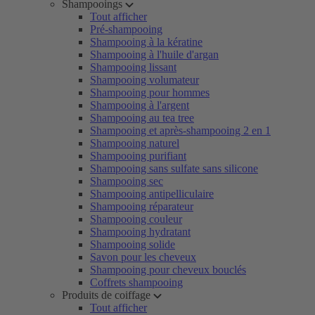
Shampooings
Tout afficher
Pré-shampooing
Shampooing à la kératine
Shampooing à l'huile d'argan
Shampooing lissant
Shampooing volumateur
Shampooing pour hommes
Shampooing à l'argent
Shampooing au tea tree
Shampooing et après-shampooing 2 en 1
Shampooing naturel
Shampooing purifiant
Shampooing sans sulfate sans silicone
Shampooing sec
Shampooing antipelliculaire
Shampooing réparateur
Shampooing couleur
Shampooing hydratant
Shampooing solide
Savon pour les cheveux
Shampooing pour cheveux bouclés
Coffrets shampooing
Produits de coiffage
Tout afficher