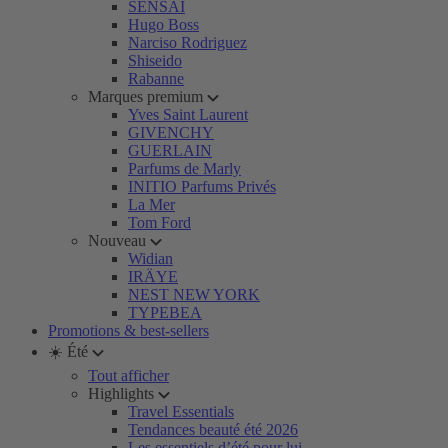
SENSAI
Hugo Boss
Narciso Rodriguez
Shiseido
Rabanne
Marques premium
Yves Saint Laurent
GIVENCHY
GUERLAIN
Parfums de Marly
INITIO Parfums Privés
La Mer
Tom Ford
Nouveau
Widian
IRÄYE
NEST NEW YORK
TYPEBEA
Promotions & best-sellers
☀️ Été
Tout afficher
Highlights
Travel Essentials
Tendances beauté été 2026
Les essentiels d’été pour lui