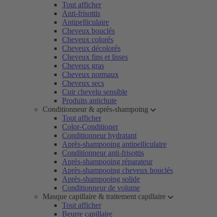
Tout afficher
Anti-frisottis
Antipelliculaire
Cheveux bouclés
Cheveux colorés
Cheveux décolorés
Cheveux fins et lisses
Cheveux gras
Cheveux normaux
Cheveux secs
Cuir chevelu sensible
Produits antichute
Conditionneur & après-shampoing
Tout afficher
Color-Conditioner
Conditionneur hydratant
Après-shampooing antipelliculaire
Conditionneur anti-frisottis
Après-shampooing réparateur
Après-shampooing cheveux bouclés
Après-shampooing solide
Conditionneur de volume
Masque capillaire & traitement capillaire
Tout afficher
Beurre capillaire