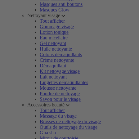
Masques anti-boutons
Masques Glow
Nettoyant visage
Tout afficher
Gommage visage
Lotion tonique
Eau micellaire
Gel nettoyant
Huile nettoyante
Cotons démaquillants
Crème nettoyante
Démaquillant
Kit nettoyage visage
Lait nettoyant
Lingettes démaquillantes
Mousse nettoyante
Poudre de nettoyage
Savon pour le visage
Accessoires beauté
Tout afficher
Massage du visage
Brosses de nettoyage du visage
Outils de nettoyage du visage
Gua sha
Miroir de courtoisie