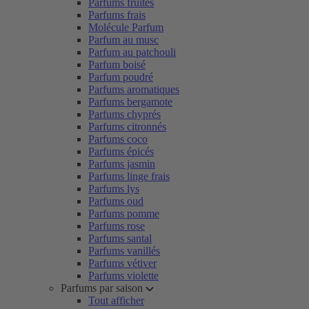
Parfums fruités
Parfums frais
Molécule Parfum
Parfum au musc
Parfum au patchouli
Parfum boisé
Parfum poudré
Parfums aromatiques
Parfums bergamote
Parfums chyprés
Parfums citronnés
Parfums coco
Parfums épicés
Parfums jasmin
Parfums linge frais
Parfums lys
Parfums oud
Parfums pomme
Parfums rose
Parfums santal
Parfums vanillés
Parfums vétiver
Parfums violette
Parfums par saison
Tout afficher