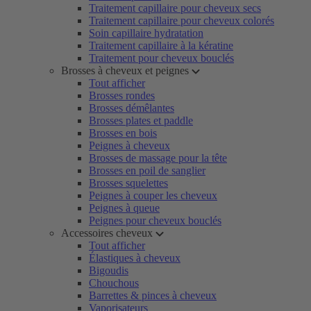
Traitement capillaire pour cheveux secs
Traitement capillaire pour cheveux colorés
Soin capillaire hydratation
Traitement capillaire à la kératine
Traitement pour cheveux bouclés
Brosses à cheveux et peignes
Tout afficher
Brosses rondes
Brosses démêlantes
Brosses plates et paddle
Brosses en bois
Peignes à cheveux
Brosses de massage pour la tête
Brosses en poil de sanglier
Brosses squelettes
Peignes à couper les cheveux
Peignes à queue
Peignes pour cheveux bouclés
Accessoires cheveux
Tout afficher
Élastiques à cheveux
Bigoudis
Chouchous
Barrettes & pinces à cheveux
Vaporisateurs