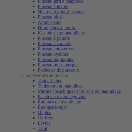
Pinceau fard à paupières
Pinceau à lèvres
Nettoyant pour pinceaux
Pinceau blush
Applicateurs
Houppettes à poudre
Kits pinceaux maquillage
Pinceau à poudre
Pinceau à sourcils
Pinceau anti-cernes
Pinceau eyeliner
Pinceau highlighter
Pinceau pour masque
Pochettes de pinceaux
Accessoires sourcils
Tout afficher
Taille-crayon maquillage
Miroirs cosmétiques et miroirs de maquillage
Palette de maquillage vide
Éponges de maquillage
Éponges konjac
Ongles
Coffrets
Lèvres
Teint