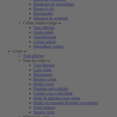
Bandeaux de maquillage
Brosse à cils
Dermaroller
Masques de sommeil
Crème solaire visage
Tout afficher
Après-soleil
Autobronzant
Crème solaire
Maquillage solaire
Corps
Tout afficher
Soin du corps
Tout afficher
Laits corps
Déodorants
Beurres corps
Huiles corps
Produits anti-cellulite
Crèmes cou et décolleté
Huile & infusion pour sauna
Huiles de massage & huiles essentielles
Soins intimes
Sprays corps
Nettoyage corps