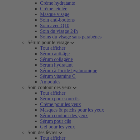
Crème hydratante
Crème teintée
Masque visage
Soin anti-boutons
Soin avec Q10
Soin du visage 24h
Soins du visage sans parabènes
Sérum pour le visage
Tout afficher
Sérum anti-âge
Sérum collagène
Sérum hydratant
Sérum à l'acide hyaluronique
Sérum vitamine C
Ampoules
Soin contour des yeux
Tout afficher
Sérum pour sourcils
Crème pour les yeux
Masques & patchs pour les yeux
Sérum contour des yeux
Sérum pour cils
Gel pour les yeux
Soin des lèvres
Tout afficher