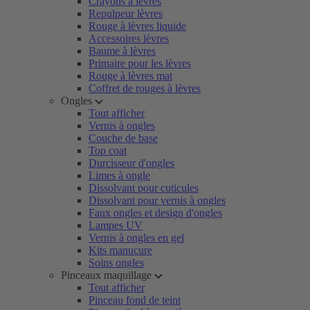
Crayons à lèvres
Repulpeur lèvres
Rouge à lèvres liquide
Accessoires lèvres
Baume à lèvres
Primaire pour les lèvres
Rouge à lèvres mat
Coffret de rouges à lèvres
Ongles
Tout afficher
Vernis à ongles
Couche de base
Top coat
Durcisseur d'ongles
Limes à ongle
Dissolvant pour cuticules
Dissolvant pour vernis à ongles
Faux ongles et design d'ongles
Lampes UV
Vernis à ongles en gel
Kits manucure
Soins ongles
Pinceaux maquillage
Tout afficher
Pinceau fond de teint