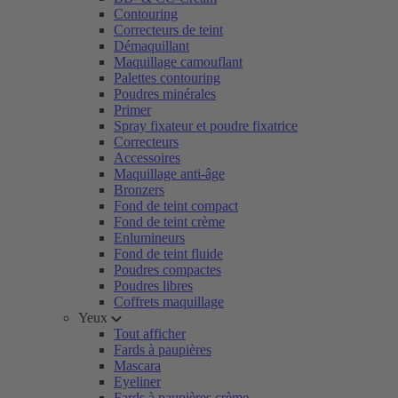
Contouring
Correcteurs de teint
Démaquillant
Maquillage camouflant
Palettes contouring
Poudres minérales
Primer
Spray fixateur et poudre fixatrice
Correcteurs
Accessoires
Maquillage anti-âge
Bronzers
Fond de teint compact
Fond de teint crème
Enlumineurs
Fond de teint fluide
Poudres compactes
Poudres libres
Coffrets maquillage
Yeux
Tout afficher
Fards à paupières
Mascara
Eyeliner
Fards à paupières crème