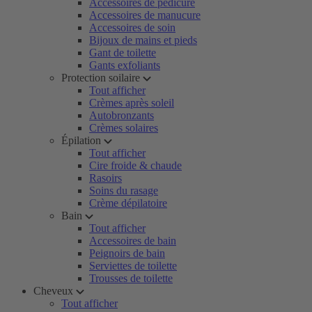
Accessoires de pédicure
Accessoires de manucure
Accessoires de soin
Bijoux de mains et pieds
Gant de toilette
Gants exfoliants
Protection soilaire
Tout afficher
Crèmes après soleil
Autobronzants
Crèmes solaires
Épilation
Tout afficher
Cire froide & chaude
Rasoirs
Soins du rasage
Crème dépilatoire
Bain
Tout afficher
Accessoires de bain
Peignoirs de bain
Serviettes de toilette
Trousses de toilette
Cheveux
Tout afficher