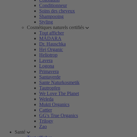
Conditionneur
Soins des cheveux
Shampooing
Styling
Cosmétiques naturels certifiés
Tout afficher
MÁDARA
Dr. Hauschka
Hej Organic
Heliotrop
Lavera
Logona
Primavera
Santaverde
Sante Naturkosmetik
Tautropfen
We Love The Planet
Weleda
Mukti Organics
Cattier
GG's True Organics
Trilogy
Zao
Santé