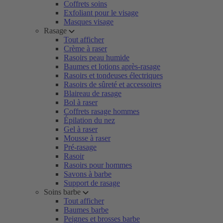
Coffrets soins
Exfoliant pour le visage
Masques visage
Rasage
Tout afficher
Crème à raser
Rasoirs peau humide
Baumes et lotions après-rasage
Rasoirs et tondeuses électriques
Rasoirs de sûreté et accessoires
Blaireau de rasage
Bol à raser
Coffrets rasage hommes
Épilation du nez
Gel à raser
Mousse à raser
Pré-rasage
Rasoir
Rasoirs pour hommes
Savons à barbe
Support de rasage
Soins barbe
Tout afficher
Baumes barbe
Peignes et brosses barbe