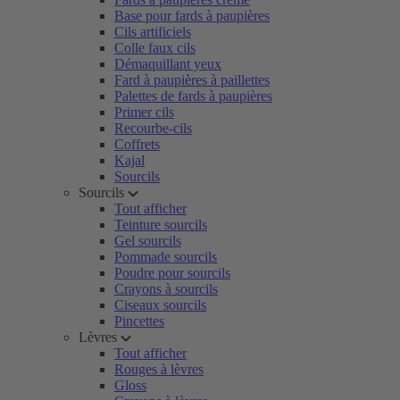
Base pour fards à paupières
Cils artificiels
Colle faux cils
Démaquillant yeux
Fard à paupières à paillettes
Palettes de fards à paupières
Primer cils
Recourbe-cils
Coffrets
Kajal
Sourcils
Sourcils
Tout afficher
Teinture sourcils
Gel sourcils
Pommade sourcils
Poudre pour sourcils
Crayons à sourcils
Ciseaux sourcils
Pincettes
Lèvres
Tout afficher
Rouges à lèvres
Gloss