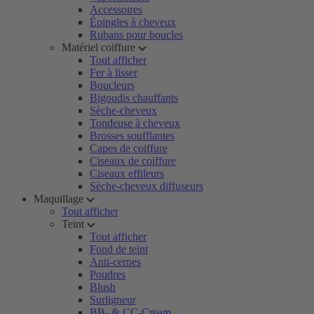
Accessoires
Épingles à cheveux
Rubans pour boucles
Matériel coiffure
Tout afficher
Fer à lisser
Boucleurs
Bigoudis chauffants
Sèche-cheveux
Tondeuse à cheveux
Brosses soufflantes
Capes de coiffure
Ciseaux de coiffure
Ciseaux effileurs
Sèche-cheveux diffuseurs
Maquillage
Tout afficher
Teint
Tout afficher
Fond de teint
Anti-cernes
Poudres
Blush
Surligneur
BB- & CC-Cream