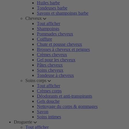
Huiles barbe
Tondeuses barbe
Savons et shampoings barbe
Cheveux
Tout afficher
Shampoings
Pommades cheveux
Coiffure
Chute et pousse cheveux
Brosses à cheveux et peignes
Crèmes cheveux
Gel pour les cheveux
Pâtes cheveux
Soins cheveux
Tondeuse à cheveux
Soins corps
Tout afficher
Crèmes corps
Déodorants et anti-transpirants
Gels douche
Nettoyage du corps & gommages
Savon
Soins intimes
Droguerie
Tout afficher