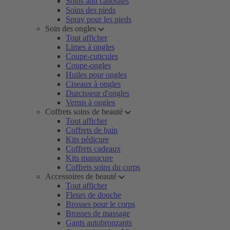
Soins anti callosités
Soins des pieds
Spray pour les pieds
Soin des ongles
Tout afficher
Limes à ongles
Coupe-cuticules
Coupe-ongles
Huiles pour ongles
Ciseaux à ongles
Durcisseur d'ongles
Vernis à ongles
Coffrets soins de beauté
Tout afficher
Coffrets de bain
Kits pédicure
Coffrets cadeaux
Kits manucure
Coffrets soins du corps
Accessoires de beauté
Tout afficher
Fleurs de douche
Brosses pour le corps
Brosses de massage
Gants autobronzants