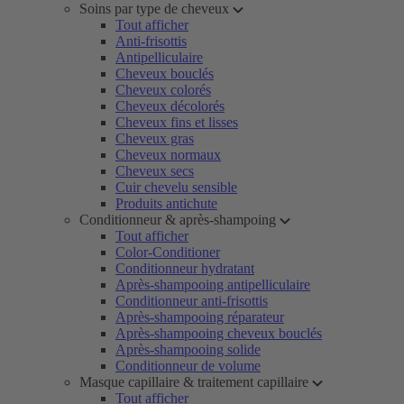
Soins par type de cheveux
Tout afficher
Anti-frisottis
Antipelliculaire
Cheveux bouclés
Cheveux colorés
Cheveux décolorés
Cheveux fins et lisses
Cheveux gras
Cheveux normaux
Cheveux secs
Cuir chevelu sensible
Produits antichute
Conditionneur & après-shampoing
Tout afficher
Color-Conditioner
Conditionneur hydratant
Après-shampooing antipelliculaire
Conditionneur anti-frisottis
Après-shampooing réparateur
Après-shampooing cheveux bouclés
Après-shampooing solide
Conditionneur de volume
Masque capillaire & traitement capillaire
Tout afficher