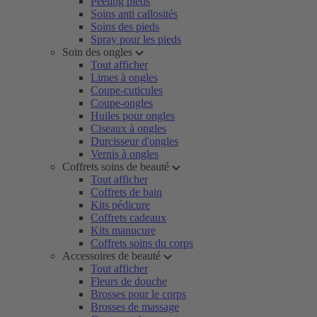
Peeling pieds
Soins anti callosités
Soins des pieds
Spray pour les pieds
Soin des ongles
Tout afficher
Limes à ongles
Coupe-cuticules
Coupe-ongles
Huiles pour ongles
Ciseaux à ongles
Durcisseur d'ongles
Vernis à ongles
Coffrets soins de beauté
Tout afficher
Coffrets de bain
Kits pédicure
Coffrets cadeaux
Kits manucure
Coffrets soins du corps
Accessoires de beauté
Tout afficher
Fleurs de douche
Brosses pour le corps
Brosses de massage