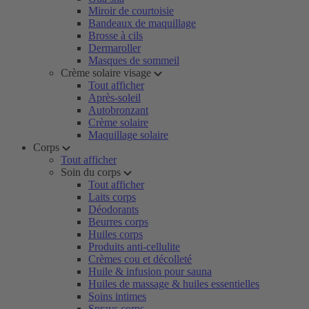
Miroir de courtoisie
Bandeaux de maquillage
Brosse à cils
Dermaroller
Masques de sommeil
Crème solaire visage
Tout afficher
Après-soleil
Autobronzant
Crème solaire
Maquillage solaire
Corps
Tout afficher
Soin du corps
Tout afficher
Laits corps
Déodorants
Beurres corps
Huiles corps
Produits anti-cellulite
Crèmes cou et décolleté
Huile & infusion pour sauna
Huiles de massage & huiles essentielles
Soins intimes
Sprays corps