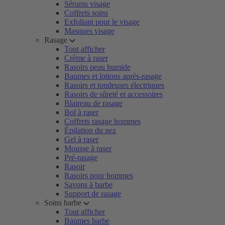
Sérums visage
Coffrets soins
Exfoliant pour le visage
Masques visage
Rasage
Tout afficher
Crème à raser
Rasoirs peau humide
Baumes et lotions après-rasage
Rasoirs et tondeuses électriques
Rasoirs de sûreté et accessoires
Blaireau de rasage
Bol à raser
Coffrets rasage hommes
Épilation du nez
Gel à raser
Mousse à raser
Pré-rasage
Rasoir
Rasoirs pour hommes
Savons à barbe
Support de rasage
Soins barbe
Tout afficher
Baumes barbe