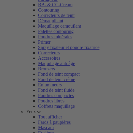
BB- & CC-Cream
Contouring
Correcteurs de teint
Démaquillant
Maquillage camouflant
Palettes contouring
Poudres minérales
Primer
Spray fixateur et poudre fixatrice
Correcteurs
Accessoires
Maquillage anti-âge
Bronzers
Fond de teint compact
Fond de teint crème
Enlumineurs
Fond de teint fluide
Poudres compactes
Poudres libres
Coffrets maquillage
Yeux
Tout afficher
Fards à paupières
Mascara
Eyeliner