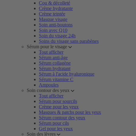
Cou & décolleté
Crème hydratante
Crème teintée
Masque visage
Soin anti-boutons
Soin avec Q10
Soin du visage 24h
Soins du visage sans parabènes
Sérum pour le visage
Tout afficher
Sérum anti-âge
Sérum collagène
Sérum hydratant
Sérum à l'acide hyaluronique
Sérum vitamine C
Ampoules
Soin contour des yeux
Tout afficher
Sérum pour sourcils
Crème pour les yeux
Masques & patchs pour les yeux
Sérum contour des yeux
Sérum pour cils
Gel pour les yeux
Soin des lèvres