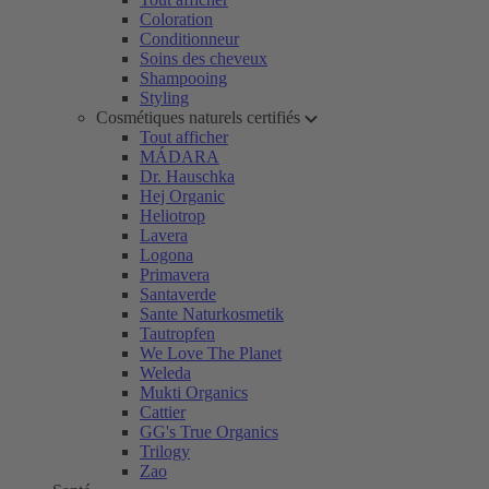
Coloration
Conditionneur
Soins des cheveux
Shampooing
Styling
Cosmétiques naturels certifiés
Tout afficher
MÁDARA
Dr. Hauschka
Hej Organic
Heliotrop
Lavera
Logona
Primavera
Santaverde
Sante Naturkosmetik
Tautropfen
We Love The Planet
Weleda
Mukti Organics
Cattier
GG's True Organics
Trilogy
Zao