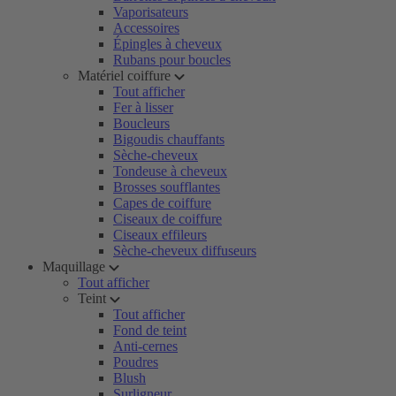
Vaporisateurs
Accessoires
Épingles à cheveux
Rubans pour boucles
Matériel coiffure
Tout afficher
Fer à lisser
Boucleurs
Bigoudis chauffants
Sèche-cheveux
Tondeuse à cheveux
Brosses soufflantes
Capes de coiffure
Ciseaux de coiffure
Ciseaux effileurs
Sèche-cheveux diffuseurs
Maquillage
Tout afficher
Teint
Tout afficher
Fond de teint
Anti-cernes
Poudres
Blush
Surligneur