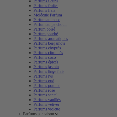
Parfums fleuris
Parfums fruités
Parfums frais
Molécule Parfum
Parfum au musc
Parfum au patchouli
Parfum boisé
Parfum poudré
Parfums aromatiques
Parfums bergamote
Parfums chyprés
Parfums citronnés
Parfums coco
Parfums épicés
Parfums jasmin
Parfums linge frais
Parfums lys
Parfums oud
Parfums pomme
Parfums rose
Parfums santal
Parfums vanillés
Parfums vétiver
Parfums violette
Parfums par saison