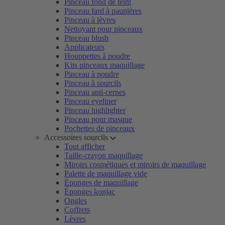
Pinceau fond de teint
Pinceau fard à paupières
Pinceau à lèvres
Nettoyant pour pinceaux
Pinceau blush
Applicateurs
Houppettes à poudre
Kits pinceaux maquillage
Pinceau à poudre
Pinceau à sourcils
Pinceau anti-cernes
Pinceau eyeliner
Pinceau highlighter
Pinceau pour masque
Pochettes de pinceaux
Accessoires sourcils
Tout afficher
Taille-crayon maquillage
Miroirs cosmétiques et miroirs de maquillage
Palette de maquillage vide
Éponges de maquillage
Éponges konjac
Ongles
Coffrets
Lèvres