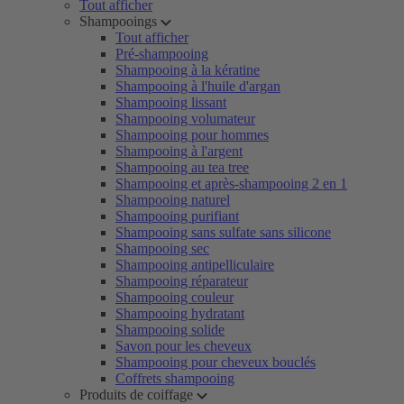
Tout afficher
Shampooings
Tout afficher
Pré-shampooing
Shampooing à la kératine
Shampooing à l'huile d'argan
Shampooing lissant
Shampooing volumateur
Shampooing pour hommes
Shampooing à l'argent
Shampooing au tea tree
Shampooing et après-shampooing 2 en 1
Shampooing naturel
Shampooing purifiant
Shampooing sans sulfate sans silicone
Shampooing sec
Shampooing antipelliculaire
Shampooing réparateur
Shampooing couleur
Shampooing hydratant
Shampooing solide
Savon pour les cheveux
Shampooing pour cheveux bouclés
Coffrets shampooing
Produits de coiffage