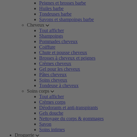
Peignes et brosses barbe
Huiles barbe
Tondeuses barbe
Savons et shampoings barbe
Cheveux
Tout afficher
Shampoings
Pommades cheveux
Coiffure
Chute et pousse cheveux
Brosses à cheveux et peignes
Crèmes cheveux
Gel pour les cheveux
Pâtes cheveux
Soins cheveux
Tondeuse à cheveux
Soins corps
Tout afficher
Crèmes corps
Déodorants et anti-transpirants
Gels douche
Nettoyage du corps & gommages
Savon
Soins intimes
Droguerie