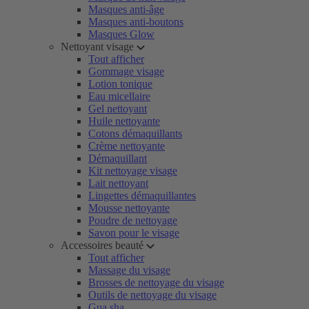
Masques anti-âge
Masques anti-boutons
Masques Glow
Nettoyant visage
Tout afficher
Gommage visage
Lotion tonique
Eau micellaire
Gel nettoyant
Huile nettoyante
Cotons démaquillants
Crème nettoyante
Démaquillant
Kit nettoyage visage
Lait nettoyant
Lingettes démaquillantes
Mousse nettoyante
Poudre de nettoyage
Savon pour le visage
Accessoires beauté
Tout afficher
Massage du visage
Brosses de nettoyage du visage
Outils de nettoyage du visage
Gua sha