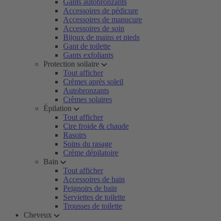
Gants autobronzants
Accessoires de pédicure
Accessoires de manucure
Accessoires de soin
Bijoux de mains et pieds
Gant de toilette
Gants exfoliants
Protection soilaire
Tout afficher
Crèmes après soleil
Autobronzants
Crèmes solaires
Épilation
Tout afficher
Cire froide & chaude
Rasoirs
Soins du rasage
Crème dépilatoire
Bain
Tout afficher
Accessoires de bain
Peignoirs de bain
Serviettes de toilette
Trousses de toilette
Cheveux