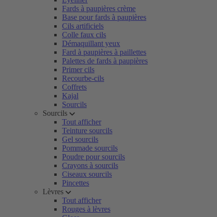
Fards à paupières crème
Base pour fards à paupières
Cils artificiels
Colle faux cils
Démaquillant yeux
Fard à paupières à paillettes
Palettes de fards à paupières
Primer cils
Recourbe-cils
Coffrets
Kajal
Sourcils
Sourcils
Tout afficher
Teinture sourcils
Gel sourcils
Pommade sourcils
Poudre pour sourcils
Crayons à sourcils
Ciseaux sourcils
Pincettes
Lèvres
Tout afficher
Rouges à lèvres