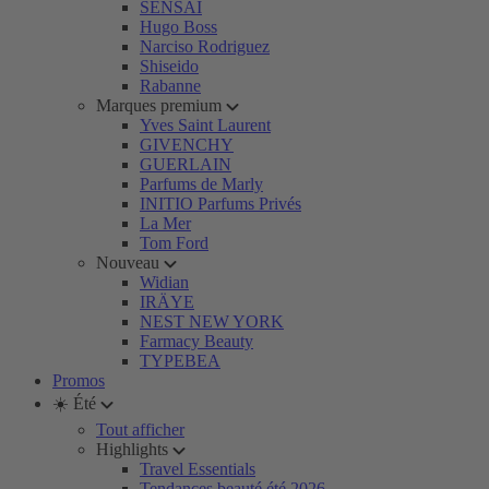
SENSAI
Hugo Boss
Narciso Rodriguez
Shiseido
Rabanne
Marques premium
Yves Saint Laurent
GIVENCHY
GUERLAIN
Parfums de Marly
INITIO Parfums Privés
La Mer
Tom Ford
Nouveau
Widian
IRÄYE
NEST NEW YORK
Farmacy Beauty
TYPEBEA
Promos
☀️ Été
Tout afficher
Highlights
Travel Essentials
Tendances beauté été 2026