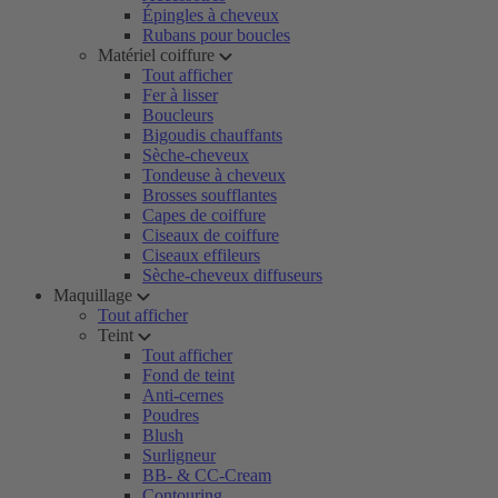
Épingles à cheveux
Rubans pour boucles
Matériel coiffure
Tout afficher
Fer à lisser
Boucleurs
Bigoudis chauffants
Sèche-cheveux
Tondeuse à cheveux
Brosses soufflantes
Capes de coiffure
Ciseaux de coiffure
Ciseaux effileurs
Sèche-cheveux diffuseurs
Maquillage
Tout afficher
Teint
Tout afficher
Fond de teint
Anti-cernes
Poudres
Blush
Surligneur
BB- & CC-Cream
Contouring