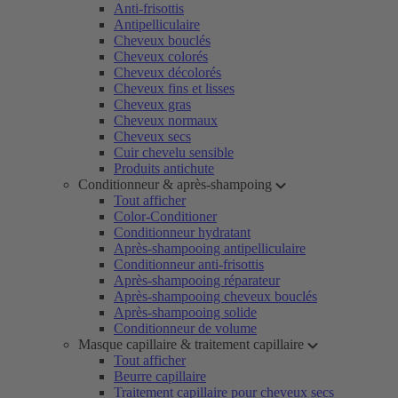
Anti-frisottis
Antipelliculaire
Cheveux bouclés
Cheveux colorés
Cheveux décolorés
Cheveux fins et lisses
Cheveux gras
Cheveux normaux
Cheveux secs
Cuir chevelu sensible
Produits antichute
Conditionneur & après-shampoing
Tout afficher
Color-Conditioner
Conditionneur hydratant
Après-shampooing antipelliculaire
Conditionneur anti-frisottis
Après-shampooing réparateur
Après-shampooing cheveux bouclés
Après-shampooing solide
Conditionneur de volume
Masque capillaire & traitement capillaire
Tout afficher
Beurre capillaire
Traitement capillaire pour cheveux secs