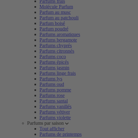
Parfums frais
Molécule Parfum
Parfum au musc
Parfum au patchouli
Parfum boisé
Parfum poudré
Parfums aromatiques
Parfums bergamote
Parfums chyprés
Parfums citronnés
Parfums coco
Parfums épicés
Parfums jasmin
Parfums linge frais
Parfums lys
Parfums oud
Parfums pomme
Parfums rose
Parfums santal
Parfums vanillés
Parfums vétiver
Parfums violette
Parfums par saison
Tout afficher
Parfums de printemps