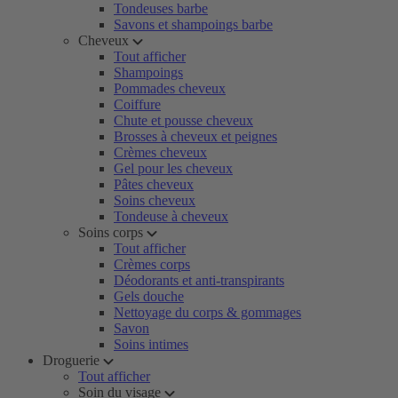
Tondeuses barbe
Savons et shampoings barbe
Cheveux
Tout afficher
Shampoings
Pommades cheveux
Coiffure
Chute et pousse cheveux
Brosses à cheveux et peignes
Crèmes cheveux
Gel pour les cheveux
Pâtes cheveux
Soins cheveux
Tondeuse à cheveux
Soins corps
Tout afficher
Crèmes corps
Déodorants et anti-transpirants
Gels douche
Nettoyage du corps & gommages
Savon
Soins intimes
Droguerie
Tout afficher
Soin du visage