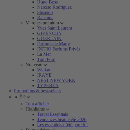
Hugo Boss
Narciso Rodriguez
Shiseido
Rabanne
Marques premium
Yves Saint Laurent
GIVENCHY
GUERLAIN
Parfums de Marly
INITIO Parfums Privés
La Mer
Tom Ford
Nouveau
Widian
IRÄYE
NEST NEW YORK
TYPEBEA
Promotions & best-sellers
☀️ Été
Tout afficher
Highlights
Travel Essentials
Tendances beauté été 2026
Les essentiels d’été pour lui
Soins solaires