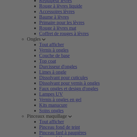
Repulpeur lèvres
Rouge à lèvres liquide
Accessoires lèvres
Baume à lèvres
Primaire pour les lèvres
Rouge à lèvres mat
Coffret de rouges à lèvres
Ongles
Tout afficher
Vernis à ongles
Couche de base
Top coat
Durcisseur d'ongles
Limes à ongle
Dissolvant pour cuticules
Dissolvant pour vernis à ongles
Faux ongles et design d'ongles
Lampes UV
Vernis à ongles en gel
Kits manucure
Soins ongles
Pinceaux maquillage
Tout afficher
Pinceau fond de teint
Pinceau fard à paupières