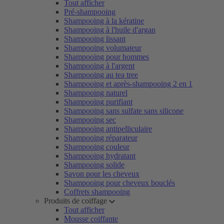
Tout afficher
Pré-shampooing
Shampooing à la kératine
Shampooing à l'huile d'argan
Shampooing lissant
Shampooing volumateur
Shampooing pour hommes
Shampooing à l'argent
Shampooing au tea tree
Shampooing et après-shampooing 2 en 1
Shampooing naturel
Shampooing purifiant
Shampooing sans sulfate sans silicone
Shampooing sec
Shampooing antipelliculaire
Shampooing réparateur
Shampooing couleur
Shampooing hydratant
Shampooing solide
Savon pour les cheveux
Shampooing pour cheveux bouclés
Coffrets shampooing
Produits de coiffage
Tout afficher
Mousse coiffante