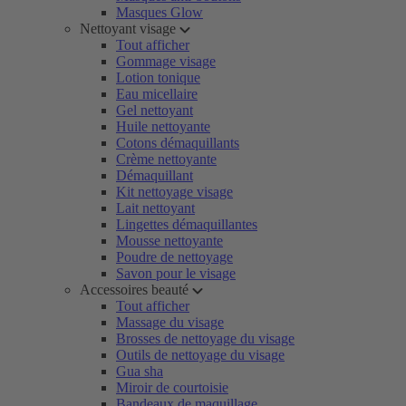
Masques Glow
Nettoyant visage
Tout afficher
Gommage visage
Lotion tonique
Eau micellaire
Gel nettoyant
Huile nettoyante
Cotons démaquillants
Crème nettoyante
Démaquillant
Kit nettoyage visage
Lait nettoyant
Lingettes démaquillantes
Mousse nettoyante
Poudre de nettoyage
Savon pour le visage
Accessoires beauté
Tout afficher
Massage du visage
Brosses de nettoyage du visage
Outils de nettoyage du visage
Gua sha
Miroir de courtoisie
Bandeaux de maquillage