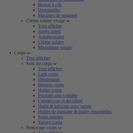
Brosse à cils
Dermaroller
Masques de sommeil
Crème solaire visage
Tout afficher
Après-soleil
Autobronzant
Crème solaire
Maquillage solaire
Corps
Tout afficher
Soin du corps
Tout afficher
Laits corps
Déodorants
Beurres corps
Huiles corps
Produits anti-cellulite
Crèmes cou et décolleté
Huile & infusion pour sauna
Huiles de massage & huiles essentielles
Soins intimes
Sprays corps
Nettoyage corps
Tout afficher