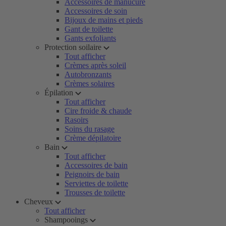
Accessoires de manucure
Accessoires de soin
Bijoux de mains et pieds
Gant de toilette
Gants exfoliants
Protection soilaire
Tout afficher
Crèmes après soleil
Autobronzants
Crèmes solaires
Épilation
Tout afficher
Cire froide & chaude
Rasoirs
Soins du rasage
Crème dépilatoire
Bain
Tout afficher
Accessoires de bain
Peignoirs de bain
Serviettes de toilette
Trousses de toilette
Cheveux
Tout afficher
Shampooings