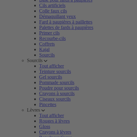
Cils artificiels
Colle faux cils
Démaquillant yeux
Fard à paupières à paillettes
Palettes de fards à paupières
Primer cils
Recourbe-cils
Coffrets
Kajal
Sourcils
Sourcils
Tout afficher
Teinture sourcils
Gel sourcils
Pommade sourcils
Poudre pour sourcils
Crayons à sourcils
Ciseaux sourcils
Pincettes
Lèvres
Tout afficher
Rouges à lèvres
Gloss
Crayons à lèvres