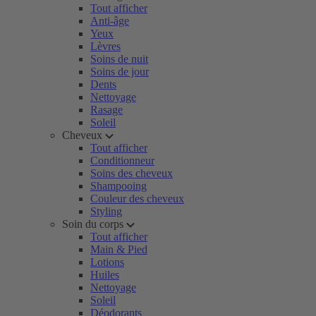
Tout afficher
Anti-âge
Yeux
Lèvres
Soins de nuit
Soins de jour
Dents
Nettoyage
Rasage
Soleil
Cheveux
Tout afficher
Conditionneur
Soins des cheveux
Shampooing
Couleur des cheveux
Styling
Soin du corps
Tout afficher
Main & Pied
Lotions
Huiles
Nettoyage
Soleil
Déodorants