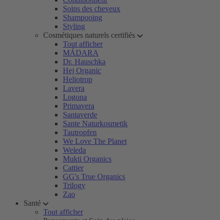
Soins des cheveux
Shampooing
Styling
Cosmétiques naturels certifiés
Tout afficher
MÁDARA
Dr. Hauschka
Hej Organic
Heliotrop
Lavera
Logona
Primavera
Santaverde
Sante Naturkosmetik
Tautropfen
We Love The Planet
Weleda
Mukti Organics
Cattier
GG's True Organics
Trilogy
Zao
Santé
Tout afficher