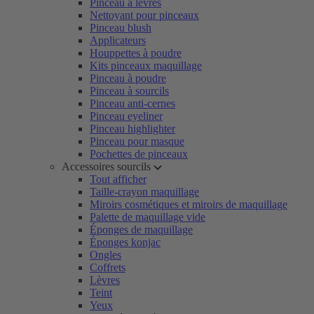
Pinceau à lèvres
Nettoyant pour pinceaux
Pinceau blush
Applicateurs
Houppettes à poudre
Kits pinceaux maquillage
Pinceau à poudre
Pinceau à sourcils
Pinceau anti-cernes
Pinceau eyeliner
Pinceau highlighter
Pinceau pour masque
Pochettes de pinceaux
Accessoires sourcils
Tout afficher
Taille-crayon maquillage
Miroirs cosmétiques et miroirs de maquillage
Palette de maquillage vide
Éponges de maquillage
Éponges konjac
Ongles
Coffrets
Lèvres
Teint
Yeux