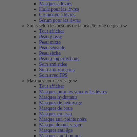
Masques à lèvres
Huile pour les lèvres
Gommage à lèvres
Sérum pour les lèvres
Soins selon les besoins de la peau/le type de peau
Tout afficher
Peau grasse
Peau mixte
Peau sensible
Peau sèche
Peau à imperfections
Soin anti-rides
Soin anti-rougeurs
Soin avec FPS
Masques pour le visage
Tout afficher
Masques pour les yeux et les lèvres
Masques hydratants
Masques de nettoyage
Masques de boue
Masques en tissu
Masque anti-points noirs
Masque de nuit visage
Masques anti-âge
Masques anti-boutons