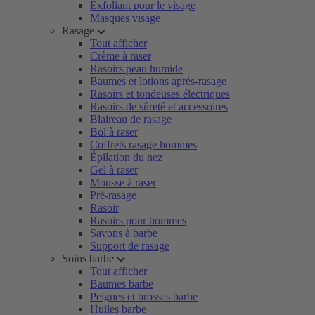
Exfoliant pour le visage
Masques visage
Rasage
Tout afficher
Crème à raser
Rasoirs peau humide
Baumes et lotions après-rasage
Rasoirs et tondeuses électriques
Rasoirs de sûreté et accessoires
Blaireau de rasage
Bol à raser
Coffrets rasage hommes
Épilation du nez
Gel à raser
Mousse à raser
Pré-rasage
Rasoir
Rasoirs pour hommes
Savons à barbe
Support de rasage
Soins barbe
Tout afficher
Baumes barbe
Peignes et brosses barbe
Huiles barbe