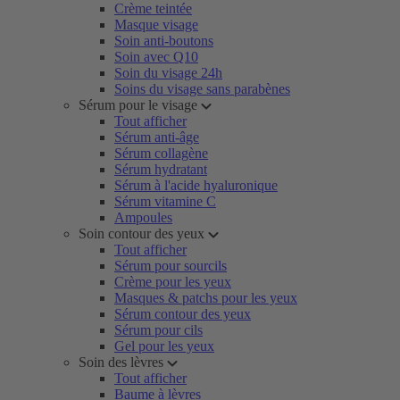
Crème teintée
Masque visage
Soin anti-boutons
Soin avec Q10
Soin du visage 24h
Soins du visage sans parabènes
Sérum pour le visage
Tout afficher
Sérum anti-âge
Sérum collagène
Sérum hydratant
Sérum à l'acide hyaluronique
Sérum vitamine C
Ampoules
Soin contour des yeux
Tout afficher
Sérum pour sourcils
Crème pour les yeux
Masques & patchs pour les yeux
Sérum contour des yeux
Sérum pour cils
Gel pour les yeux
Soin des lèvres
Tout afficher
Baume à lèvres