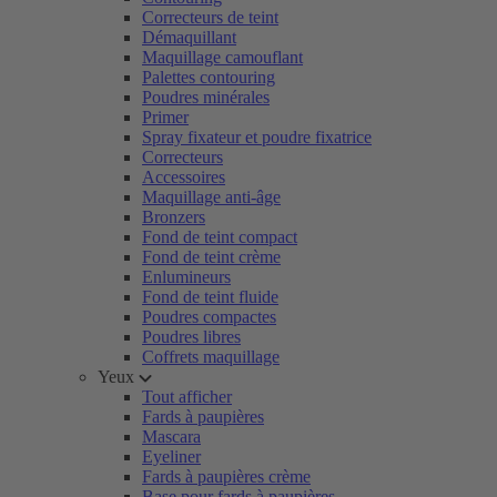
Correcteurs de teint
Démaquillant
Maquillage camouflant
Palettes contouring
Poudres minérales
Primer
Spray fixateur et poudre fixatrice
Correcteurs
Accessoires
Maquillage anti-âge
Bronzers
Fond de teint compact
Fond de teint crème
Enlumineurs
Fond de teint fluide
Poudres compactes
Poudres libres
Coffrets maquillage
Yeux
Tout afficher
Fards à paupières
Mascara
Eyeliner
Fards à paupières crème
Base pour fards à paupières