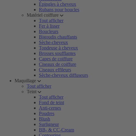
Épingles à cheveux
Rubans pour boucles
Matériel coiffure
Tout afficher
Fer à lisser
Boucleurs
Bigoudis chauffants
Sèche-cheveux
Tondeuse à cheveux
Brosses soufflantes
Capes de coiffure
Ciseaux de coiffure
Ciseaux effileurs
Sèche-cheveux diffuseurs
Maquillage
Tout afficher
Teint
Tout afficher
Fond de teint
Anti-cernes
Poudres
Blush
Surligneur
BB- & CC-Cream
Contouring