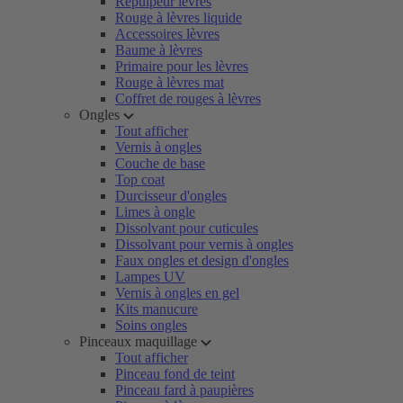
Repulpeur lèvres
Rouge à lèvres liquide
Accessoires lèvres
Baume à lèvres
Primaire pour les lèvres
Rouge à lèvres mat
Coffret de rouges à lèvres
Ongles
Tout afficher
Vernis à ongles
Couche de base
Top coat
Durcisseur d'ongles
Limes à ongle
Dissolvant pour cuticules
Dissolvant pour vernis à ongles
Faux ongles et design d'ongles
Lampes UV
Vernis à ongles en gel
Kits manucure
Soins ongles
Pinceaux maquillage
Tout afficher
Pinceau fond de teint
Pinceau fard à paupières