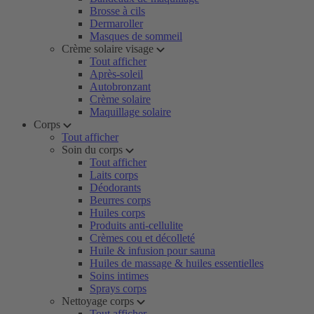
Brosse à cils
Dermaroller
Masques de sommeil
Crème solaire visage
Tout afficher
Après-soleil
Autobronzant
Crème solaire
Maquillage solaire
Corps
Tout afficher
Soin du corps
Tout afficher
Laits corps
Déodorants
Beurres corps
Huiles corps
Produits anti-cellulite
Crèmes cou et décolleté
Huile & infusion pour sauna
Huiles de massage & huiles essentielles
Soins intimes
Sprays corps
Nettoyage corps
Tout afficher