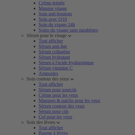
Crème teintée
Masque visage
Soin anti-boutons
Soin avec Q10
Soin du visage 24h
Soins du visage sans parabènes
Sérum pour le visage
Tout afficher
Sérum anti-âge
Sérum collagène
Sérum hydratant
Sérum à l'acide hyaluronique
Sérum vitamine C
Ampoules
Soin contour des yeux
Tout afficher
Sérum pour sourcils
Crème pour les yeux
Masques & patchs pour les yeux
Sérum contour des yeux
Sérum pour cils
Gel pour les yeux
Soin des lèvres
Tout afficher
Baume à lèvres