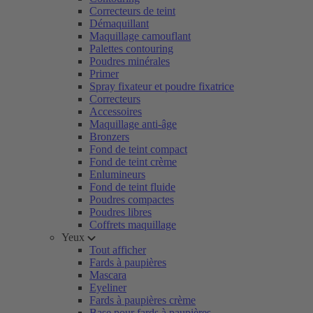
Correcteurs de teint
Démaquillant
Maquillage camouflant
Palettes contouring
Poudres minérales
Primer
Spray fixateur et poudre fixatrice
Correcteurs
Accessoires
Maquillage anti-âge
Bronzers
Fond de teint compact
Fond de teint crème
Enlumineurs
Fond de teint fluide
Poudres compactes
Poudres libres
Coffrets maquillage
Yeux
Tout afficher
Fards à paupières
Mascara
Eyeliner
Fards à paupières crème
Base pour fards à paupières