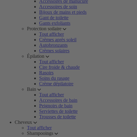
Accessoires de manucure
Accessoires de soin
Bijoux de mains et pieds
Gant de toilette
Gants exfoliants
Protection soilaire
Tout afficher
Crèmes après soleil
Autobronzants
Crèmes solaires
Épilation
Tout afficher
Cire froide & chaude
Rasoirs
Soins du rasage
Crème dépilatoire
Bain
Tout afficher
Accessoires de bain
Peignoirs de bain
Serviettes de toilette
Trousses de toilette
Cheveux
Tout afficher
Shampooings