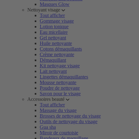
Masques Glow
Nettoyant visage
Tout afficher
Gommage visage
Lotion tonique
Eau micellaire
Gel nettoyant
Huile nettoyante
Cotons démaquillants
Crème nettoyante
Démaquillant
Kit nettoyage visage
Lait nettoyant
Lingettes démaquillantes
Mousse nettoyante
Poudre de nettoyage
Savon pour le visage
Accessoires beauté
Tout afficher
Massage du visage
Brosses de nettoyage du visage
Outils de nettoyage du visage
Gua sha
Miroir de courtoisie
Bandeaux de maquillage