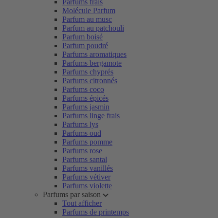
Parfums frais
Molécule Parfum
Parfum au musc
Parfum au patchouli
Parfum boisé
Parfum poudré
Parfums aromatiques
Parfums bergamote
Parfums chyprés
Parfums citronnés
Parfums coco
Parfums épicés
Parfums jasmin
Parfums linge frais
Parfums lys
Parfums oud
Parfums pomme
Parfums rose
Parfums santal
Parfums vanillés
Parfums vétiver
Parfums violette
Parfums par saison
Tout afficher
Parfums de printemps