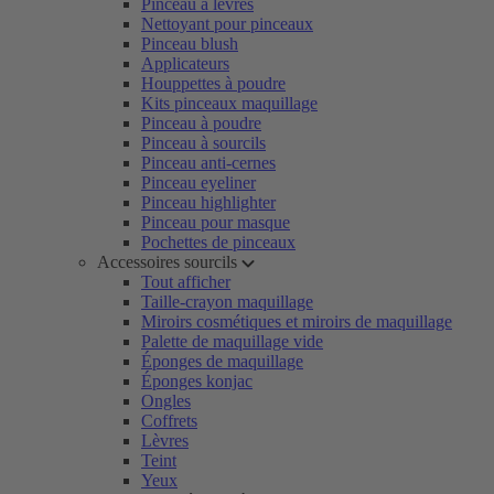
Pinceau à lèvres
Nettoyant pour pinceaux
Pinceau blush
Applicateurs
Houppettes à poudre
Kits pinceaux maquillage
Pinceau à poudre
Pinceau à sourcils
Pinceau anti-cernes
Pinceau eyeliner
Pinceau highlighter
Pinceau pour masque
Pochettes de pinceaux
Accessoires sourcils
Tout afficher
Taille-crayon maquillage
Miroirs cosmétiques et miroirs de maquillage
Palette de maquillage vide
Éponges de maquillage
Éponges konjac
Ongles
Coffrets
Lèvres
Teint
Yeux