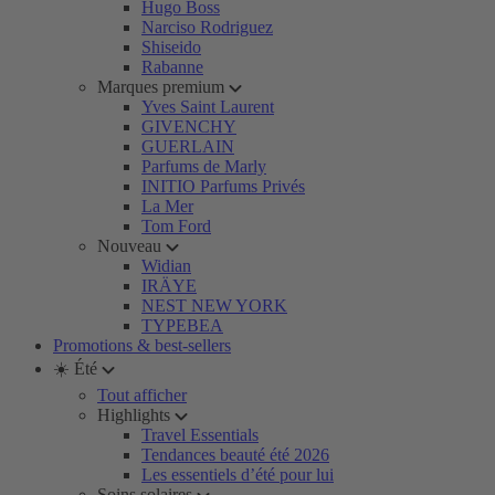
Hugo Boss
Narciso Rodriguez
Shiseido
Rabanne
Marques premium
Yves Saint Laurent
GIVENCHY
GUERLAIN
Parfums de Marly
INITIO Parfums Privés
La Mer
Tom Ford
Nouveau
Widian
IRÄYE
NEST NEW YORK
TYPEBEA
Promotions & best-sellers
☀️ Été
Tout afficher
Highlights
Travel Essentials
Tendances beauté été 2026
Les essentiels d’été pour lui
Soins solaires