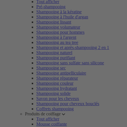
Tout afficher
Pré-shampooing
Shampooing à la kératine
Shampooing à l'huile d'argan
Shampooing lissant
Shampooing volumateur
Shampooing pour hommes
Shampooing à l'argent
Shampooing au tea tree
Shampooing et après-shampooing 2 en 1
Shampooing naturel
Shampooing purifiant
Shampooing sans sulfate sans silicone
Shampooing sec
Shampooing antipelliculaire
Shampooing réparateur
Shampooing couleur
Shampooing hydratant
Shampooing solide
Savon pour les cheveux
Shampooing pour cheveux bouclés
Coffrets shampooing
Produits de coiffage
Tout afficher
Mousse coiffante