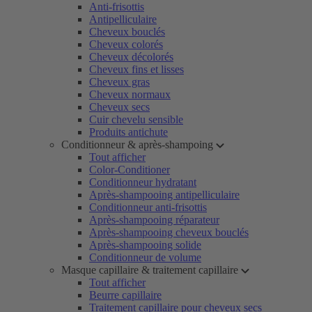
Anti-frisottis
Antipelliculaire
Cheveux bouclés
Cheveux colorés
Cheveux décolorés
Cheveux fins et lisses
Cheveux gras
Cheveux normaux
Cheveux secs
Cuir chevelu sensible
Produits antichute
Conditionneur & après-shampoing
Tout afficher
Color-Conditioner
Conditionneur hydratant
Après-shampooing antipelliculaire
Conditionneur anti-frisottis
Après-shampooing réparateur
Après-shampooing cheveux bouclés
Après-shampooing solide
Conditionneur de volume
Masque capillaire & traitement capillaire
Tout afficher
Beurre capillaire
Traitement capillaire pour cheveux secs