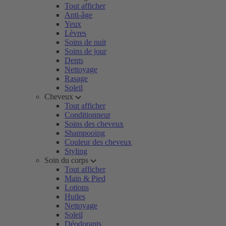
Tout afficher
Anti-âge
Yeux
Lèvres
Soins de nuit
Soins de jour
Dents
Nettoyage
Rasage
Soleil
Cheveux
Tout afficher
Conditionneur
Soins des cheveux
Shampooing
Couleur des cheveux
Styling
Soin du corps
Tout afficher
Main & Pied
Lotions
Huiles
Nettoyage
Soleil
Déodorants