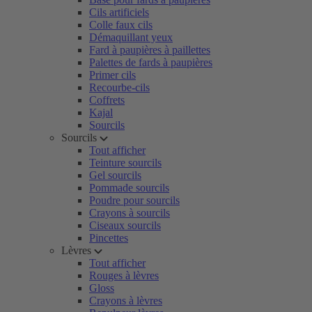
Cils artificiels
Colle faux cils
Démaquillant yeux
Fard à paupières à paillettes
Palettes de fards à paupières
Primer cils
Recourbe-cils
Coffrets
Kajal
Sourcils
Sourcils
Tout afficher
Teinture sourcils
Gel sourcils
Pommade sourcils
Poudre pour sourcils
Crayons à sourcils
Ciseaux sourcils
Pincettes
Lèvres
Tout afficher
Rouges à lèvres
Gloss
Crayons à lèvres