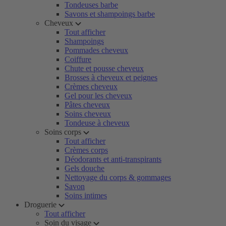
Tondeuses barbe
Savons et shampoings barbe
Cheveux
Tout afficher
Shampoings
Pommades cheveux
Coiffure
Chute et pousse cheveux
Brosses à cheveux et peignes
Crèmes cheveux
Gel pour les cheveux
Pâtes cheveux
Soins cheveux
Tondeuse à cheveux
Soins corps
Tout afficher
Crèmes corps
Déodorants et anti-transpirants
Gels douche
Nettoyage du corps & gommages
Savon
Soins intimes
Droguerie
Tout afficher
Soin du visage