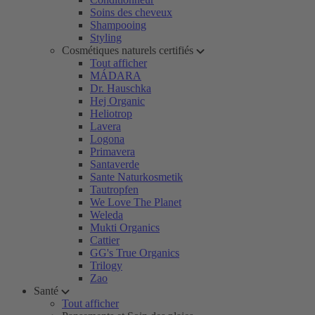
Soins des cheveux
Shampooing
Styling
Cosmétiques naturels certifiés
Tout afficher
MÁDARA
Dr. Hauschka
Hej Organic
Heliotrop
Lavera
Logona
Primavera
Santaverde
Sante Naturkosmetik
Tautropfen
We Love The Planet
Weleda
Mukti Organics
Cattier
GG's True Organics
Trilogy
Zao
Santé
Tout afficher