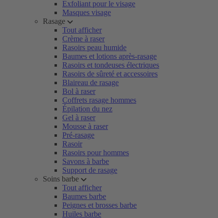
Exfoliant pour le visage
Masques visage
Rasage
Tout afficher
Crème à raser
Rasoirs peau humide
Baumes et lotions après-rasage
Rasoirs et tondeuses électriques
Rasoirs de sûreté et accessoires
Blaireau de rasage
Bol à raser
Coffrets rasage hommes
Épilation du nez
Gel à raser
Mousse à raser
Pré-rasage
Rasoir
Rasoirs pour hommes
Savons à barbe
Support de rasage
Soins barbe
Tout afficher
Baumes barbe
Peignes et brosses barbe
Huiles barbe