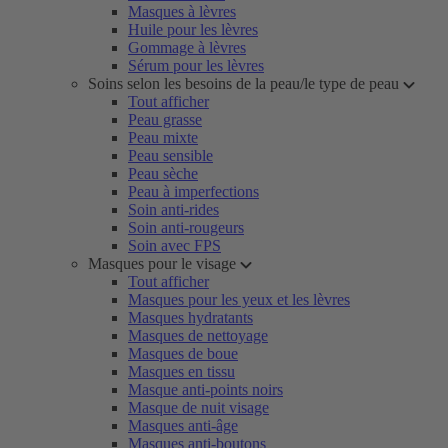
Masques à lèvres
Huile pour les lèvres
Gommage à lèvres
Sérum pour les lèvres
Soins selon les besoins de la peau/le type de peau
Tout afficher
Peau grasse
Peau mixte
Peau sensible
Peau sèche
Peau à imperfections
Soin anti-rides
Soin anti-rougeurs
Soin avec FPS
Masques pour le visage
Tout afficher
Masques pour les yeux et les lèvres
Masques hydratants
Masques de nettoyage
Masques de boue
Masques en tissu
Masque anti-points noirs
Masque de nuit visage
Masques anti-âge
Masques anti-boutons