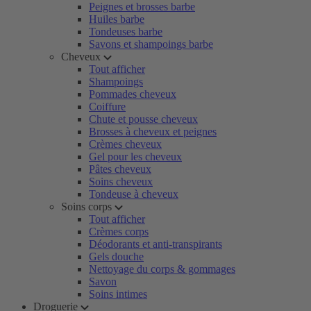
Peignes et brosses barbe
Huiles barbe
Tondeuses barbe
Savons et shampoings barbe
Cheveux
Tout afficher
Shampoings
Pommades cheveux
Coiffure
Chute et pousse cheveux
Brosses à cheveux et peignes
Crèmes cheveux
Gel pour les cheveux
Pâtes cheveux
Soins cheveux
Tondeuse à cheveux
Soins corps
Tout afficher
Crèmes corps
Déodorants et anti-transpirants
Gels douche
Nettoyage du corps & gommages
Savon
Soins intimes
Droguerie