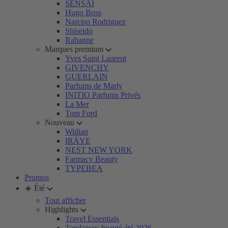
SENSAI
Hugo Boss
Narciso Rodriguez
Shiseido
Rabanne
Marques premium
Yves Saint Laurent
GIVENCHY
GUERLAIN
Parfums de Marly
INITIO Parfums Privés
La Mer
Tom Ford
Nouveau
Widian
IRÄYE
NEST NEW YORK
Farmacy Beauty
TYPEBEA
Promos
☀️ Été
Tout afficher
Highlights
Travel Essentials
Tendances beauté été 2026