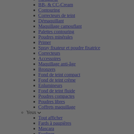
BB- & CC-Cream
Contouring
Correcteurs de teint
Démaquillant
Maquillage camouflant
Palettes contouring
Poudres minérales
Primer
Spray fixateur et poudre fixatrice
Correcteurs
Accessoires
Maquillage anti-âge
Bronzers
Fond de teint compact
Fond de teint crème
Enlumineurs
Fond de teint fluide
Poudres compactes
Poudres libres
Coffrets maquillage
Yeux
Tout afficher
Fards à paupières
Mascara
Eyeliner