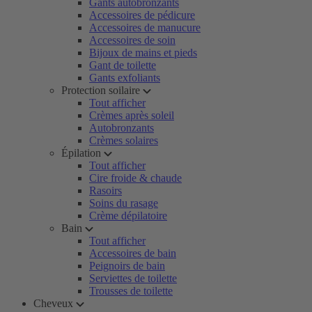
Gants autobronzants
Accessoires de pédicure
Accessoires de manucure
Accessoires de soin
Bijoux de mains et pieds
Gant de toilette
Gants exfoliants
Protection soilaire
Tout afficher
Crèmes après soleil
Autobronzants
Crèmes solaires
Épilation
Tout afficher
Cire froide & chaude
Rasoirs
Soins du rasage
Crème dépilatoire
Bain
Tout afficher
Accessoires de bain
Peignoirs de bain
Serviettes de toilette
Trousses de toilette
Cheveux