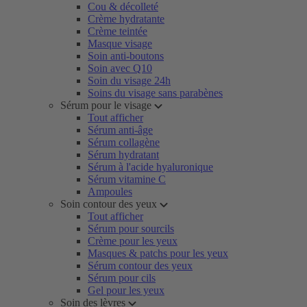
Cou & décolleté
Crème hydratante
Crème teintée
Masque visage
Soin anti-boutons
Soin avec Q10
Soin du visage 24h
Soins du visage sans parabènes
Sérum pour le visage
Tout afficher
Sérum anti-âge
Sérum collagène
Sérum hydratant
Sérum à l'acide hyaluronique
Sérum vitamine C
Ampoules
Soin contour des yeux
Tout afficher
Sérum pour sourcils
Crème pour les yeux
Masques & patchs pour les yeux
Sérum contour des yeux
Sérum pour cils
Gel pour les yeux
Soin des lèvres