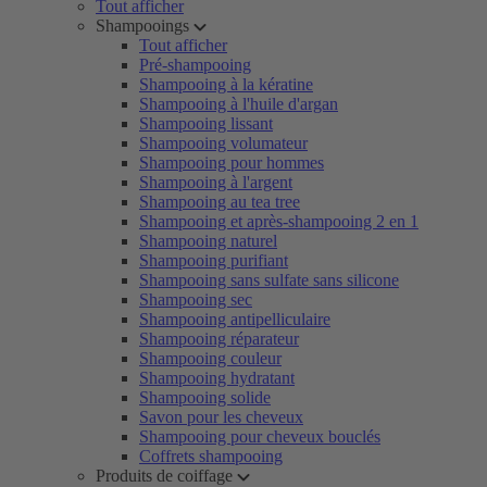
Tout afficher
Shampooings
Tout afficher
Pré-shampooing
Shampooing à la kératine
Shampooing à l'huile d'argan
Shampooing lissant
Shampooing volumateur
Shampooing pour hommes
Shampooing à l'argent
Shampooing au tea tree
Shampooing et après-shampooing 2 en 1
Shampooing naturel
Shampooing purifiant
Shampooing sans sulfate sans silicone
Shampooing sec
Shampooing antipelliculaire
Shampooing réparateur
Shampooing couleur
Shampooing hydratant
Shampooing solide
Savon pour les cheveux
Shampooing pour cheveux bouclés
Coffrets shampooing
Produits de coiffage