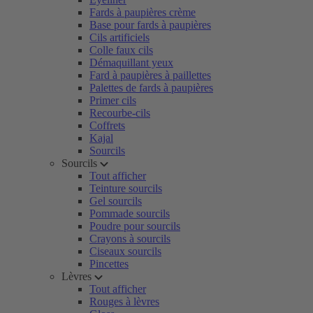
Fards à paupières crème
Base pour fards à paupières
Cils artificiels
Colle faux cils
Démaquillant yeux
Fard à paupières à paillettes
Palettes de fards à paupières
Primer cils
Recourbe-cils
Coffrets
Kajal
Sourcils
Sourcils
Tout afficher
Teinture sourcils
Gel sourcils
Pommade sourcils
Poudre pour sourcils
Crayons à sourcils
Ciseaux sourcils
Pincettes
Lèvres
Tout afficher
Rouges à lèvres