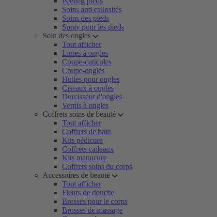
Peeling pieds
Soins anti callosités
Soins des pieds
Spray pour les pieds
Soin des ongles
Tout afficher
Limes à ongles
Coupe-cuticules
Coupe-ongles
Huiles pour ongles
Ciseaux à ongles
Durcisseur d'ongles
Vernis à ongles
Coffrets soins de beauté
Tout afficher
Coffrets de bain
Kits pédicure
Coffrets cadeaux
Kits manucure
Coffrets soins du corps
Accessoires de beauté
Tout afficher
Fleurs de douche
Brosses pour le corps
Brosses de massage