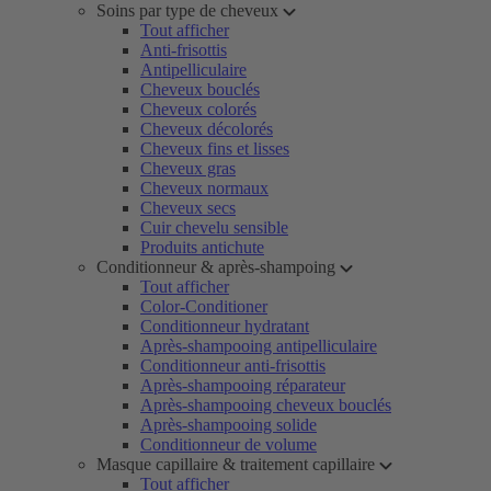
Soins par type de cheveux
Tout afficher
Anti-frisottis
Antipelliculaire
Cheveux bouclés
Cheveux colorés
Cheveux décolorés
Cheveux fins et lisses
Cheveux gras
Cheveux normaux
Cheveux secs
Cuir chevelu sensible
Produits antichute
Conditionneur & après-shampoing
Tout afficher
Color-Conditioner
Conditionneur hydratant
Après-shampooing antipelliculaire
Conditionneur anti-frisottis
Après-shampooing réparateur
Après-shampooing cheveux bouclés
Après-shampooing solide
Conditionneur de volume
Masque capillaire & traitement capillaire
Tout afficher