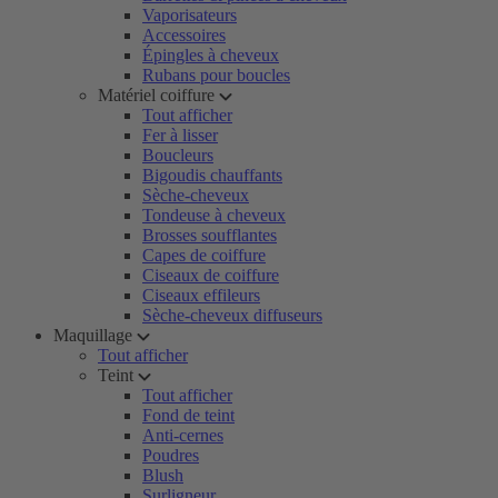
Vaporisateurs
Accessoires
Épingles à cheveux
Rubans pour boucles
Matériel coiffure
Tout afficher
Fer à lisser
Boucleurs
Bigoudis chauffants
Sèche-cheveux
Tondeuse à cheveux
Brosses soufflantes
Capes de coiffure
Ciseaux de coiffure
Ciseaux effileurs
Sèche-cheveux diffuseurs
Maquillage
Tout afficher
Teint
Tout afficher
Fond de teint
Anti-cernes
Poudres
Blush
Surligneur