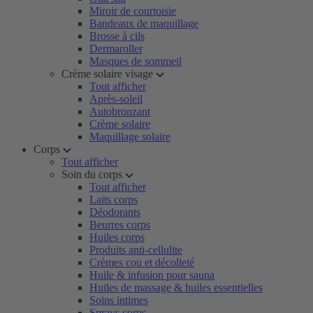
Miroir de courtoisie
Bandeaux de maquillage
Brosse à cils
Dermaroller
Masques de sommeil
Crème solaire visage
Tout afficher
Après-soleil
Autobronzant
Crème solaire
Maquillage solaire
Corps
Tout afficher
Soin du corps
Tout afficher
Laits corps
Déodorants
Beurres corps
Huiles corps
Produits anti-cellulite
Crèmes cou et décolleté
Huile & infusion pour sauna
Huiles de massage & huiles essentielles
Soins intimes
Sprays corps