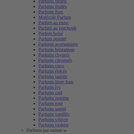
Parfums fleuris
Parfums fruités
Parfums frais
Molécule Parfum
Parfum au musc
Parfum au patchouli
Parfum boisé
Parfum poudré
Parfums aromatiques
Parfums bergamote
Parfums chyprés
Parfums citronnés
Parfums coco
Parfums épicés
Parfums jasmin
Parfums linge frais
Parfums lys
Parfums oud
Parfums pomme
Parfums rose
Parfums santal
Parfums vanillés
Parfums vétiver
Parfums violette
Parfums par saison