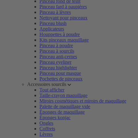
Pinceau fond de teint
Pinceau fard à paupières
Pinceau à lèvres
Nettoyant pour pinceaux
Pinceau blush
Applicateurs
Houppettes à poudre
Kits pinceaux maquillage
Pinceau à poudre
Pinceau à sourcils
Pinceau anti-cernes
Pinceau eyeliner
Pinceau highlighter
Pinceau pour masque
Pochettes de pinceaux
Accessoires sourcils
Tout afficher
Taille-crayon maquillage
Miroirs cosmétiques et miroirs de maquillage
Palette de maquillage vide
Éponges de maquillage
Éponges konjac
Ongles
Coffrets
Lèvres