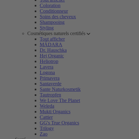
Coloration
Conditionneur
Soins des cheveux
Shampooing
Styling
Cosmétiques naturels certifiés
Tout afficher
MÁDARA
Dr. Hauschka
Hej Organic
Heliotrop
Lavera
Logona
Primavera
Santaverde
Sante Naturkosmetik
Tautropfen
We Love The Planet
Weleda
Mukti Organics
Cattier
GG's True Organics
Trilogy
Zao