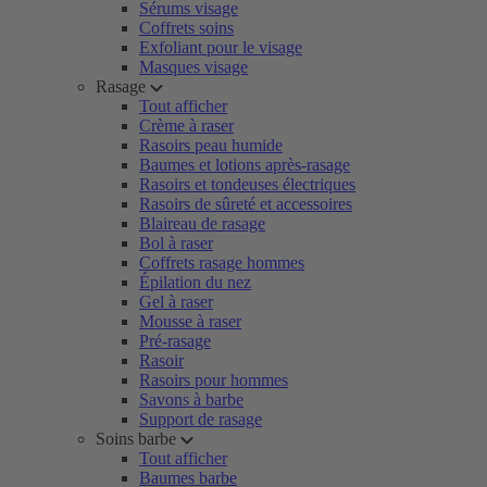
Sérums visage
Coffrets soins
Exfoliant pour le visage
Masques visage
Rasage
Tout afficher
Crème à raser
Rasoirs peau humide
Baumes et lotions après-rasage
Rasoirs et tondeuses électriques
Rasoirs de sûreté et accessoires
Blaireau de rasage
Bol à raser
Coffrets rasage hommes
Épilation du nez
Gel à raser
Mousse à raser
Pré-rasage
Rasoir
Rasoirs pour hommes
Savons à barbe
Support de rasage
Soins barbe
Tout afficher
Baumes barbe