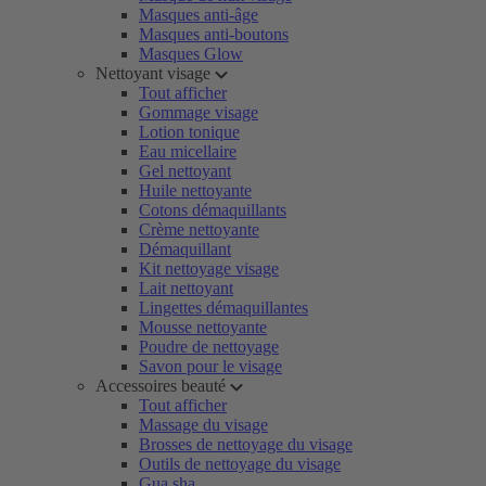
Masques anti-âge
Masques anti-boutons
Masques Glow
Nettoyant visage
Tout afficher
Gommage visage
Lotion tonique
Eau micellaire
Gel nettoyant
Huile nettoyante
Cotons démaquillants
Crème nettoyante
Démaquillant
Kit nettoyage visage
Lait nettoyant
Lingettes démaquillantes
Mousse nettoyante
Poudre de nettoyage
Savon pour le visage
Accessoires beauté
Tout afficher
Massage du visage
Brosses de nettoyage du visage
Outils de nettoyage du visage
Gua sha