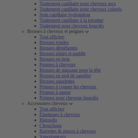
Traitement capillaire pour cheveux secs
Traitement capillaire pour cheveux colorés
Soin capillaire hydratation
Traitement capillaire à la kératine
Traitement pour cheveux bouclés
Brosses à cheveux et peignes
Tout afficher
Brosses rondes
Brosses démêlantes
Brosses plates et paddle
Brosses en bois
Peignes à cheveux
Brosses de massage pour la tête
Brosses en poil de sanglier
Brosses squelettes
Peignes à couper les cheveux
Peignes à queue
Peignes pour cheveux bouclés
Accessoires cheveux
Tout afficher
Élastiques à cheveux
Bigoudis
Chouchous
Barrettes & pinces à cheveux
Vaporisateurs