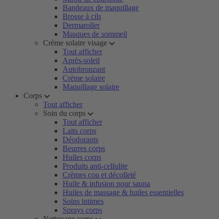
Bandeaux de maquillage
Brosse à cils
Dermaroller
Masques de sommeil
Crème solaire visage
Tout afficher
Après-soleil
Autobronzant
Crème solaire
Maquillage solaire
Corps
Tout afficher
Soin du corps
Tout afficher
Laits corps
Déodorants
Beurres corps
Huiles corps
Produits anti-cellulite
Crèmes cou et décolleté
Huile & infusion pour sauna
Huiles de massage & huiles essentielles
Soins intimes
Sprays corps
Nettoyage corps