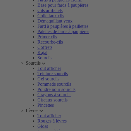
Base pour fards à paupières
Cils artificiels
Colle faux cils
Démaquillant yeux
Fard à paupières à paillettes
Palettes de fards à paupières
Primer cils
Recourbe-cils
Coffrets
Kajal
Sourcils
Sourcils
Tout afficher
Teinture sourcils
Gel sourcils
Pommade sourcils
Poudre pour sourcils
Crayons à sourcils
Ciseaux sourcils
Pincettes
Lèvres
Tout afficher
Rouges à lèvres
Gloss