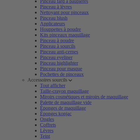
Pinceau fard à paupières
Pinceau à lèvres
Nettoyant pour pinceaux
Pinceau blush
Applicateurs
Houppettes à poudre
Kits pinceaux maquillage
Pinceau à poudre
Pinceau à sourcils
Pinceau anti-cernes
Pinceau eyeliner
Pinceau highlighter
Pinceau pour masque
Pochettes de pinceaux
Accessoires sourcils
Tout afficher
Taille-crayon maquillage
Miroirs cosmétiques et miroirs de maquillage
Palette de maquillage vide
Éponges de maquillage
Éponges konjac
Ongles
Coffrets
Lèvres
Teint