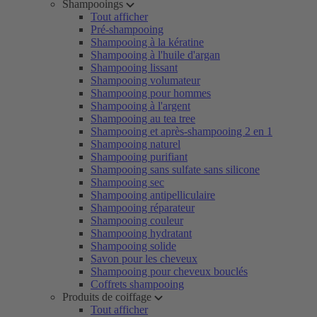
Shampooings
Tout afficher
Pré-shampooing
Shampooing à la kératine
Shampooing à l'huile d'argan
Shampooing lissant
Shampooing volumateur
Shampooing pour hommes
Shampooing à l'argent
Shampooing au tea tree
Shampooing et après-shampooing 2 en 1
Shampooing naturel
Shampooing purifiant
Shampooing sans sulfate sans silicone
Shampooing sec
Shampooing antipelliculaire
Shampooing réparateur
Shampooing couleur
Shampooing hydratant
Shampooing solide
Savon pour les cheveux
Shampooing pour cheveux bouclés
Coffrets shampooing
Produits de coiffage
Tout afficher