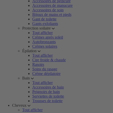
Accessoires de pédicure
Accessoires de manucure
Accessoires de soin
Bijoux de mains et pieds
Gant de toilette
Gants exfoliants
Protection soilaire
Tout afficher
Crèmes après soleil
Autobronzants
Crèmes solaires
Épilation
Tout afficher
Cire froide & chaude
Rasoirs
Soins du rasage
Crème dépilatoire
Bain
Tout afficher
Accessoires de bain
Peignoirs de bain
Serviettes de toilette
Trousses de toilette
Cheveux
Tout afficher