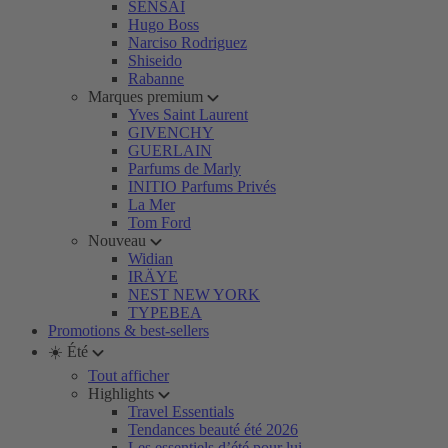
SENSAI
Hugo Boss
Narciso Rodriguez
Shiseido
Rabanne
Marques premium
Yves Saint Laurent
GIVENCHY
GUERLAIN
Parfums de Marly
INITIO Parfums Privés
La Mer
Tom Ford
Nouveau
Widian
IRÄYE
NEST NEW YORK
TYPEBEA
Promotions & best-sellers
☀️ Été
Tout afficher
Highlights
Travel Essentials
Tendances beauté été 2026
Les essentiels d’été pour lui