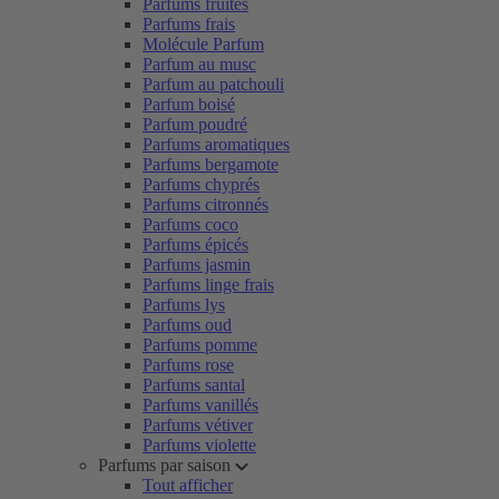
Parfums fruités
Parfums frais
Molécule Parfum
Parfum au musc
Parfum au patchouli
Parfum boisé
Parfum poudré
Parfums aromatiques
Parfums bergamote
Parfums chyprés
Parfums citronnés
Parfums coco
Parfums épicés
Parfums jasmin
Parfums linge frais
Parfums lys
Parfums oud
Parfums pomme
Parfums rose
Parfums santal
Parfums vanillés
Parfums vétiver
Parfums violette
Parfums par saison
Tout afficher