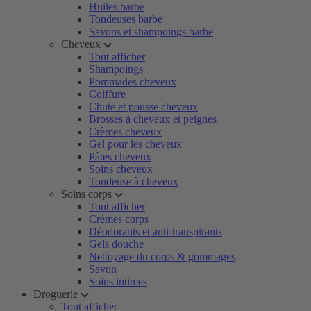
Huiles barbe
Tondeuses barbe
Savons et shampoings barbe
Cheveux
Tout afficher
Shampoings
Pommades cheveux
Coiffure
Chute et pousse cheveux
Brosses à cheveux et peignes
Crèmes cheveux
Gel pour les cheveux
Pâtes cheveux
Soins cheveux
Tondeuse à cheveux
Soins corps
Tout afficher
Crèmes corps
Déodorants et anti-transpirants
Gels douche
Nettoyage du corps & gommages
Savon
Soins intimes
Droguerie
Tout afficher