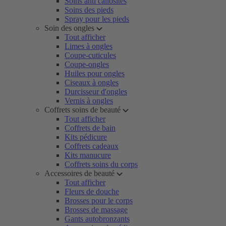
Soins anti callosités
Soins des pieds
Spray pour les pieds
Soin des ongles
Tout afficher
Limes à ongles
Coupe-cuticules
Coupe-ongles
Huiles pour ongles
Ciseaux à ongles
Durcisseur d'ongles
Vernis à ongles
Coffrets soins de beauté
Tout afficher
Coffrets de bain
Kits pédicure
Coffrets cadeaux
Kits manucure
Coffrets soins du corps
Accessoires de beauté
Tout afficher
Fleurs de douche
Brosses pour le corps
Brosses de massage
Gants autobronzants