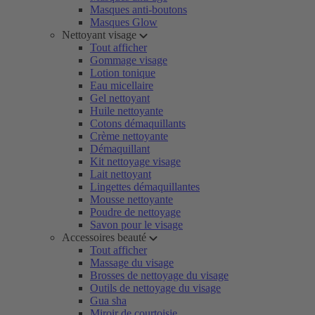
Masques anti-boutons
Masques Glow
Nettoyant visage
Tout afficher
Gommage visage
Lotion tonique
Eau micellaire
Gel nettoyant
Huile nettoyante
Cotons démaquillants
Crème nettoyante
Démaquillant
Kit nettoyage visage
Lait nettoyant
Lingettes démaquillantes
Mousse nettoyante
Poudre de nettoyage
Savon pour le visage
Accessoires beauté
Tout afficher
Massage du visage
Brosses de nettoyage du visage
Outils de nettoyage du visage
Gua sha
Miroir de courtoisie