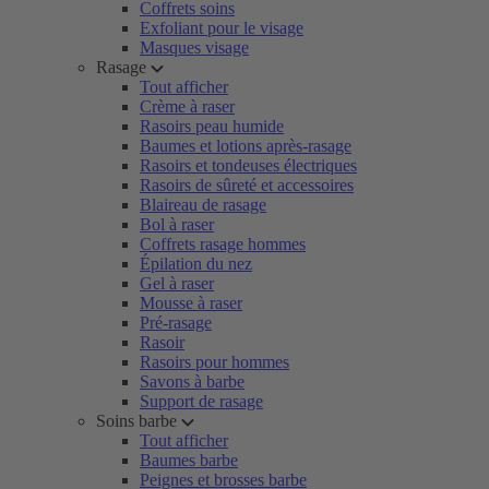
Coffrets soins
Exfoliant pour le visage
Masques visage
Rasage
Tout afficher
Crème à raser
Rasoirs peau humide
Baumes et lotions après-rasage
Rasoirs et tondeuses électriques
Rasoirs de sûreté et accessoires
Blaireau de rasage
Bol à raser
Coffrets rasage hommes
Épilation du nez
Gel à raser
Mousse à raser
Pré-rasage
Rasoir
Rasoirs pour hommes
Savons à barbe
Support de rasage
Soins barbe
Tout afficher
Baumes barbe
Peignes et brosses barbe