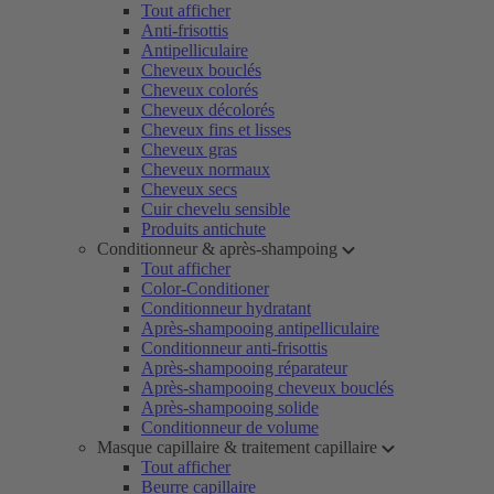
Tout afficher
Anti-frisottis
Antipelliculaire
Cheveux bouclés
Cheveux colorés
Cheveux décolorés
Cheveux fins et lisses
Cheveux gras
Cheveux normaux
Cheveux secs
Cuir chevelu sensible
Produits antichute
Conditionneur & après-shampoing
Tout afficher
Color-Conditioner
Conditionneur hydratant
Après-shampooing antipelliculaire
Conditionneur anti-frisottis
Après-shampooing réparateur
Après-shampooing cheveux bouclés
Après-shampooing solide
Conditionneur de volume
Masque capillaire & traitement capillaire
Tout afficher
Beurre capillaire