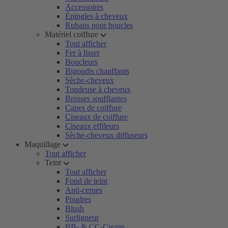
Accessoires
Épingles à cheveux
Rubans pour boucles
Matériel coiffure
Tout afficher
Fer à lisser
Boucleurs
Bigoudis chauffants
Sèche-cheveux
Tondeuse à cheveux
Brosses soufflantes
Capes de coiffure
Ciseaux de coiffure
Ciseaux effileurs
Sèche-cheveux diffuseurs
Maquillage
Tout afficher
Teint
Tout afficher
Fond de teint
Anti-cernes
Poudres
Blush
Surligneur
BB- & CC-Cream