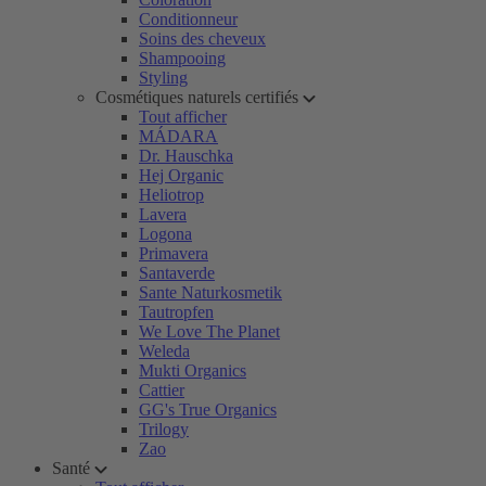
Conditionneur
Soins des cheveux
Shampooing
Styling
Cosmétiques naturels certifiés
Tout afficher
MÁDARA
Dr. Hauschka
Hej Organic
Heliotrop
Lavera
Logona
Primavera
Santaverde
Sante Naturkosmetik
Tautropfen
We Love The Planet
Weleda
Mukti Organics
Cattier
GG's True Organics
Trilogy
Zao
Santé