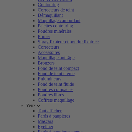
Contouring
Correcteurs de teint
Démaquillant
Maquillage camouflant
Palettes contouring
Poudres minérales
Primer
Spray fixateur et poudre fixatrice
Correcteurs
Accessoires
Maquillage anti-âge
Bronzers
Fond de teint compact
Fond de teint crème
Enlumineurs
Fond de teint fluide
Poudres compactes
Poudres libres
Coffrets maquillage
Yeux
Tout afficher
Fards à paupières
Mascara
Eyeliner
Fards à paupières crème