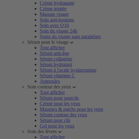
Crème hydratante
Crème teintée
Masque visage
Soin anti-boutons
Soin avec Q10
Soin du visage 24h
Soins du visage sans parabènes
Sérum pour le visage
Tout afficher
Sérum anti-âge
Sérum collagène
Sérum hydratant
Sérum à l'acide hyaluronique
Sérum vitamine C
Ampoules
Soin contour des yeux
Tout afficher
Sérum pour sourcils
Crème pour les yeux
Masques & patchs pour les yeux
Sérum contour des yeux
Sérum pour cils
Gel pour les yeux
Soin des lèvres
Tout afficher