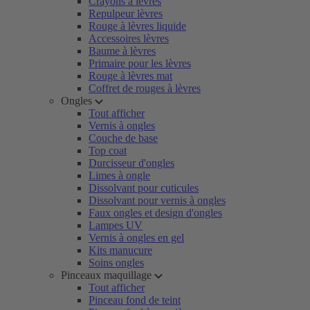
Crayons à lèvres
Repulpeur lèvres
Rouge à lèvres liquide
Accessoires lèvres
Baume à lèvres
Primaire pour les lèvres
Rouge à lèvres mat
Coffret de rouges à lèvres
Ongles
Tout afficher
Vernis à ongles
Couche de base
Top coat
Durcisseur d'ongles
Limes à ongle
Dissolvant pour cuticules
Dissolvant pour vernis à ongles
Faux ongles et design d'ongles
Lampes UV
Vernis à ongles en gel
Kits manucure
Soins ongles
Pinceaux maquillage
Tout afficher
Pinceau fond de teint