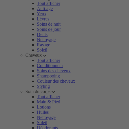
Tout afficher
Anti-âge
Yeux
Lèvres
Soins de nuit
Soins de jour
Dents
Nettoyage
Rasage
Soleil
Cheveux
Tout afficher
Conditionneur
Soins des cheveux
Shampooing
Couleur des cheveux
Styling
Soin du corps
Tout afficher
Main & Pied
Lotions
Huiles
Nettoyage
Soleil
Déodorants