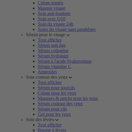
Crème teintée
Masque visage
Soin anti-boutons
Soin avec Q10
Soin du visage 24h
Soins du visage sans parabènes
Sérum pour le visage
Tout afficher
Sérum anti-âge
Sérum collagène
Sérum hydratant
Sérum à l'acide hyaluronique
Sérum vitamine C
Ampoules
Soin contour des yeux
Tout afficher
Sérum pour sourcils
Crème pour les yeux
Masques & patchs pour les yeux
Sérum contour des yeux
Sérum pour cils
Gel pour les yeux
Soin des lèvres
Tout afficher
Baume à lèvres