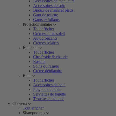
Accessoires de manucure
Accessoires de soin
Bijoux de mains et pieds
Gant de toilette
Gants exfoliants
Protection soilaire
Tout afficher
Crèmes après soleil
Autobronzants
Crèmes solaires
Épilation
Tout afficher
Cire froide & chaude
Rasoirs
Soins du rasage
Crème dépilatoire
Bain
Tout afficher
Accessoires de bain
Peignoirs de bain
Serviettes de toilette
Trousses de toilette
Cheveux
Tout afficher
Shampooings