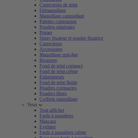
Correcteurs de teint
Démaquillant
Maquillage camouflant
Palettes contouring
Poudres minérales
Primer
Spray fixateur et poudre fixatrice
Correcteurs
Accessoires
Maquillage anti-âge
Bronzers
Fond de teint compact
Fond de teint crème
Enlumineurs
Fond de teint fluide
Poudres compactes
Poudres libres
Coffrets maquillage
Yeux
Tout afficher
Fards à paupières
Mascara
Eyeliner
Fards à paupières crème
Base pour fards à paupières