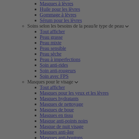
Masques à lèvres
Huile pour les lèvres
Gommage à lèvres
Sérum pour les lèvres
Soins selon les besoins de la peau/le type de peau
Tout afficher
Peau grasse
Peau mixte
Peau sensible
Peau sèche
Peau à imperfections
Soin anti-rides
Soin anti-rougeurs
Soin avec FPS
Masques pour le visage
Tout afficher
Masques pour les yeux et les lèvres
Masques hydratants
Masques de nettoyage
Masques de boue
Masques en tissu
Masque anti-points noirs
Masque de nuit visage
Masques anti-âge
Masques anti-boutons