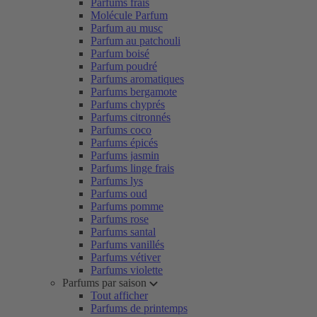
Parfums frais
Molécule Parfum
Parfum au musc
Parfum au patchouli
Parfum boisé
Parfum poudré
Parfums aromatiques
Parfums bergamote
Parfums chyprés
Parfums citronnés
Parfums coco
Parfums épicés
Parfums jasmin
Parfums linge frais
Parfums lys
Parfums oud
Parfums pomme
Parfums rose
Parfums santal
Parfums vanillés
Parfums vétiver
Parfums violette
Parfums par saison
Tout afficher
Parfums de printemps