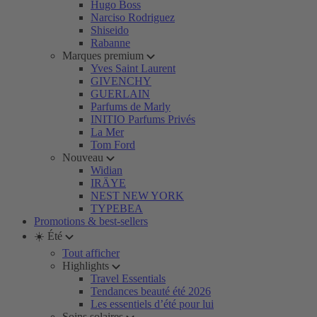
Hugo Boss
Narciso Rodriguez
Shiseido
Rabanne
Marques premium
Yves Saint Laurent
GIVENCHY
GUERLAIN
Parfums de Marly
INITIO Parfums Privés
La Mer
Tom Ford
Nouveau
Widian
IRÄYE
NEST NEW YORK
TYPEBEA
Promotions & best-sellers
☀️ Été
Tout afficher
Highlights
Travel Essentials
Tendances beauté été 2026
Les essentiels d’été pour lui
Soins solaires