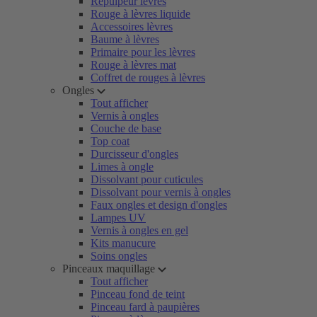
Repulpeur lèvres
Rouge à lèvres liquide
Accessoires lèvres
Baume à lèvres
Primaire pour les lèvres
Rouge à lèvres mat
Coffret de rouges à lèvres
Ongles
Tout afficher
Vernis à ongles
Couche de base
Top coat
Durcisseur d'ongles
Limes à ongle
Dissolvant pour cuticules
Dissolvant pour vernis à ongles
Faux ongles et design d'ongles
Lampes UV
Vernis à ongles en gel
Kits manucure
Soins ongles
Pinceaux maquillage
Tout afficher
Pinceau fond de teint
Pinceau fard à paupières