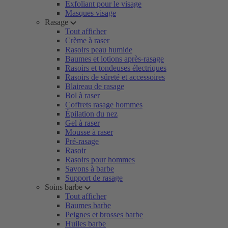
Exfoliant pour le visage
Masques visage
Rasage
Tout afficher
Crème à raser
Rasoirs peau humide
Baumes et lotions après-rasage
Rasoirs et tondeuses électriques
Rasoirs de sûreté et accessoires
Blaireau de rasage
Bol à raser
Coffrets rasage hommes
Épilation du nez
Gel à raser
Mousse à raser
Pré-rasage
Rasoir
Rasoirs pour hommes
Savons à barbe
Support de rasage
Soins barbe
Tout afficher
Baumes barbe
Peignes et brosses barbe
Huiles barbe