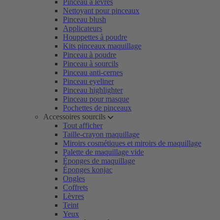
Pinceau à lèvres
Nettoyant pour pinceaux
Pinceau blush
Applicateurs
Houppettes à poudre
Kits pinceaux maquillage
Pinceau à poudre
Pinceau à sourcils
Pinceau anti-cernes
Pinceau eyeliner
Pinceau highlighter
Pinceau pour masque
Pochettes de pinceaux
Accessoires sourcils
Tout afficher
Taille-crayon maquillage
Miroirs cosmétiques et miroirs de maquillage
Palette de maquillage vide
Éponges de maquillage
Éponges konjac
Ongles
Coffrets
Lèvres
Teint
Yeux