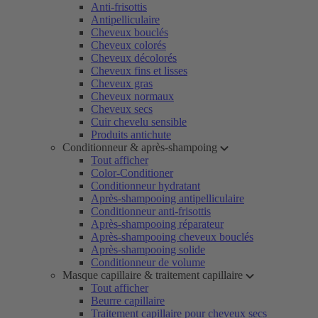
Anti-frisottis
Antipelliculaire
Cheveux bouclés
Cheveux colorés
Cheveux décolorés
Cheveux fins et lisses
Cheveux gras
Cheveux normaux
Cheveux secs
Cuir chevelu sensible
Produits antichute
Conditionneur & après-shampoing
Tout afficher
Color-Conditioner
Conditionneur hydratant
Après-shampooing antipelliculaire
Conditionneur anti-frisottis
Après-shampooing réparateur
Après-shampooing cheveux bouclés
Après-shampooing solide
Conditionneur de volume
Masque capillaire & traitement capillaire
Tout afficher
Beurre capillaire
Traitement capillaire pour cheveux secs