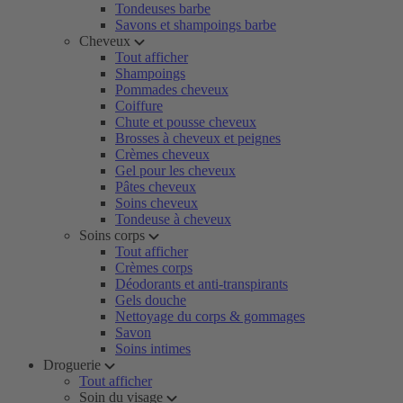
Tondeuses barbe
Savons et shampoings barbe
Cheveux
Tout afficher
Shampoings
Pommades cheveux
Coiffure
Chute et pousse cheveux
Brosses à cheveux et peignes
Crèmes cheveux
Gel pour les cheveux
Pâtes cheveux
Soins cheveux
Tondeuse à cheveux
Soins corps
Tout afficher
Crèmes corps
Déodorants et anti-transpirants
Gels douche
Nettoyage du corps & gommages
Savon
Soins intimes
Droguerie
Tout afficher
Soin du visage