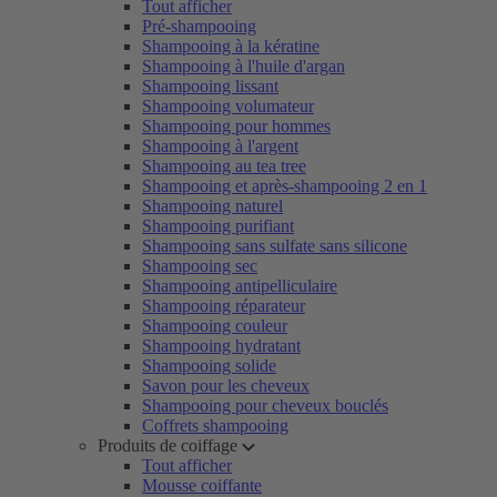
Tout afficher
Pré-shampooing
Shampooing à la kératine
Shampooing à l'huile d'argan
Shampooing lissant
Shampooing volumateur
Shampooing pour hommes
Shampooing à l'argent
Shampooing au tea tree
Shampooing et après-shampooing 2 en 1
Shampooing naturel
Shampooing purifiant
Shampooing sans sulfate sans silicone
Shampooing sec
Shampooing antipelliculaire
Shampooing réparateur
Shampooing couleur
Shampooing hydratant
Shampooing solide
Savon pour les cheveux
Shampooing pour cheveux bouclés
Coffrets shampooing
Produits de coiffage
Tout afficher
Mousse coiffante