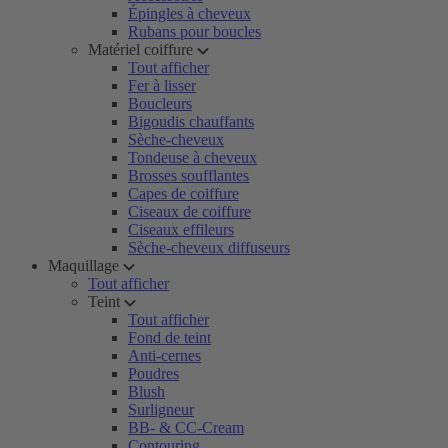
Épingles à cheveux
Rubans pour boucles
Matériel coiffure
Tout afficher
Fer à lisser
Boucleurs
Bigoudis chauffants
Sèche-cheveux
Tondeuse à cheveux
Brosses soufflantes
Capes de coiffure
Ciseaux de coiffure
Ciseaux effileurs
Sèche-cheveux diffuseurs
Maquillage
Tout afficher
Teint
Tout afficher
Fond de teint
Anti-cernes
Poudres
Blush
Surligneur
BB- & CC-Cream
Contouring