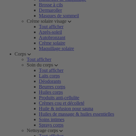
Brosse à cils
Dermaroller
Masques de sommeil
Crème solaire visage
Tout afficher
Après-soleil
Autobronzant
Crème solaire
Maquillage solaire
Corps
Tout afficher
Soin du corps
Tout afficher
Laits corps
Déodorants
Beurres corps
Huiles corps
Produits anti-cellulite
Crèmes cou et décolleté
Huile & infusion pour sauna
Huiles de massage & huiles essentielles
Soins intimes
Sprays corps
Nettoyage corps
Tout afficher