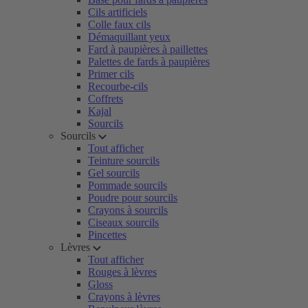
Cils artificiels
Colle faux cils
Démaquillant yeux
Fard à paupières à paillettes
Palettes de fards à paupières
Primer cils
Recourbe-cils
Coffrets
Kajal
Sourcils
Sourcils
Tout afficher
Teinture sourcils
Gel sourcils
Pommade sourcils
Poudre pour sourcils
Crayons à sourcils
Ciseaux sourcils
Pincettes
Lèvres
Tout afficher
Rouges à lèvres
Gloss
Crayons à lèvres