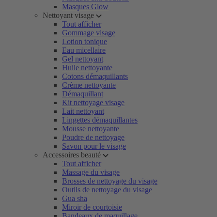
Masques Glow
Nettoyant visage
Tout afficher
Gommage visage
Lotion tonique
Eau micellaire
Gel nettoyant
Huile nettoyante
Cotons démaquillants
Crème nettoyante
Démaquillant
Kit nettoyage visage
Lait nettoyant
Lingettes démaquillantes
Mousse nettoyante
Poudre de nettoyage
Savon pour le visage
Accessoires beauté
Tout afficher
Massage du visage
Brosses de nettoyage du visage
Outils de nettoyage du visage
Gua sha
Miroir de courtoisie
Bandeaux de maquillage