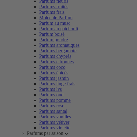
Parfums fleuris
Parfums fruités
Parfums frais
Molécule Parfum
Parfum au musc
Parfum au patchouli
Parfum boisé
Parfum poudré
Parfums aromatiques
Parfums bergamote
Parfums chyprés
Parfums citronnés
Parfums coco
Parfums épicés
Parfums jasmin
Parfums linge frais
Parfums lys
Parfums oud
Parfums pomme
Parfums rose
Parfums santal
Parfums vanillés
Parfums vétiver
Parfums violette
Parfums par saison