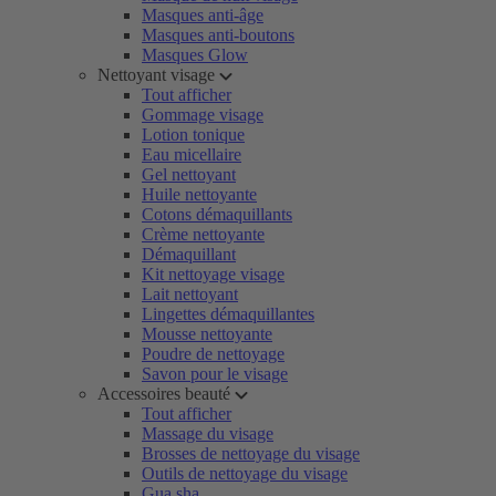
Masques anti-âge
Masques anti-boutons
Masques Glow
Nettoyant visage
Tout afficher
Gommage visage
Lotion tonique
Eau micellaire
Gel nettoyant
Huile nettoyante
Cotons démaquillants
Crème nettoyante
Démaquillant
Kit nettoyage visage
Lait nettoyant
Lingettes démaquillantes
Mousse nettoyante
Poudre de nettoyage
Savon pour le visage
Accessoires beauté
Tout afficher
Massage du visage
Brosses de nettoyage du visage
Outils de nettoyage du visage
Gua sha