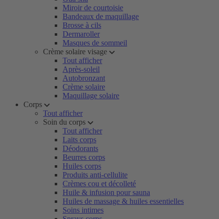
Miroir de courtoisie
Bandeaux de maquillage
Brosse à cils
Dermaroller
Masques de sommeil
Crème solaire visage
Tout afficher
Après-soleil
Autobronzant
Crème solaire
Maquillage solaire
Corps
Tout afficher
Soin du corps
Tout afficher
Laits corps
Déodorants
Beurres corps
Huiles corps
Produits anti-cellulite
Crèmes cou et décolleté
Huile & infusion pour sauna
Huiles de massage & huiles essentielles
Soins intimes
Sprays corps