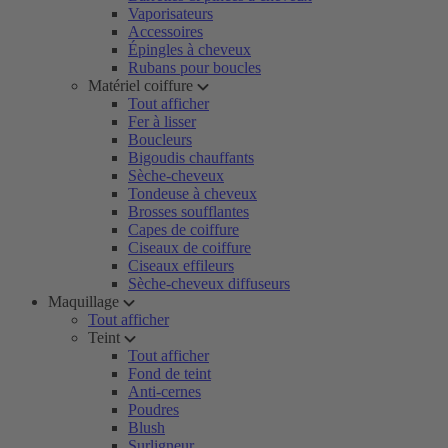
Vaporisateurs
Accessoires
Épingles à cheveux
Rubans pour boucles
Matériel coiffure
Tout afficher
Fer à lisser
Boucleurs
Bigoudis chauffants
Sèche-cheveux
Tondeuse à cheveux
Brosses soufflantes
Capes de coiffure
Ciseaux de coiffure
Ciseaux effileurs
Sèche-cheveux diffuseurs
Maquillage
Tout afficher
Teint
Tout afficher
Fond de teint
Anti-cernes
Poudres
Blush
Surligneur