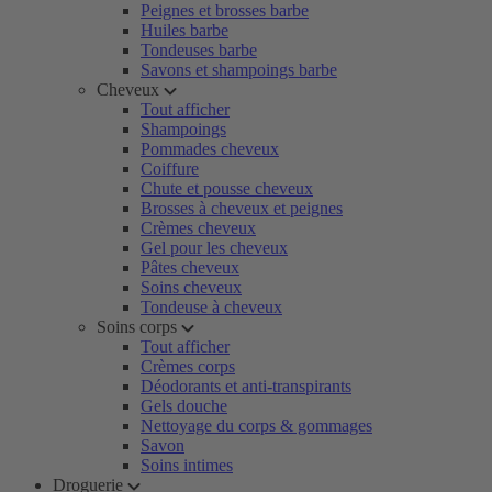
Peignes et brosses barbe
Huiles barbe
Tondeuses barbe
Savons et shampoings barbe
Cheveux
Tout afficher
Shampoings
Pommades cheveux
Coiffure
Chute et pousse cheveux
Brosses à cheveux et peignes
Crèmes cheveux
Gel pour les cheveux
Pâtes cheveux
Soins cheveux
Tondeuse à cheveux
Soins corps
Tout afficher
Crèmes corps
Déodorants et anti-transpirants
Gels douche
Nettoyage du corps & gommages
Savon
Soins intimes
Droguerie