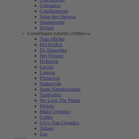
Coloration
Conditionneur
Soins des cheveux
Shampooing
Styling
Cosmétiques naturels certifiés
Tout afficher
MÁDARA
Dr. Hauschka
Hej Organic
Heliotrop
Lavera
Logona
Primavera
Santaverde
Sante Naturkosmetik
Tautropfen
We Love The Planet
Weleda
Mukti Organics
Cattier
GG's True Organics
Trilogy
Zao