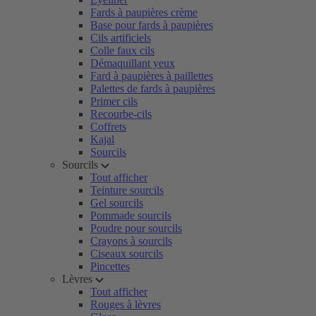
Fards à paupières crème
Base pour fards à paupières
Cils artificiels
Colle faux cils
Démaquillant yeux
Fard à paupières à paillettes
Palettes de fards à paupières
Primer cils
Recourbe-cils
Coffrets
Kajal
Sourcils
Sourcils
Tout afficher
Teinture sourcils
Gel sourcils
Pommade sourcils
Poudre pour sourcils
Crayons à sourcils
Ciseaux sourcils
Pincettes
Lèvres
Tout afficher
Rouges à lèvres