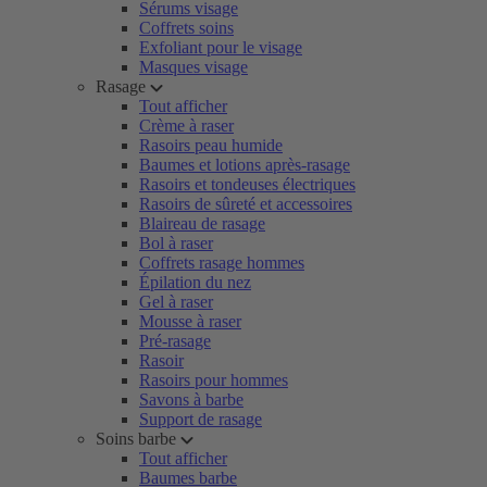
Sérums visage
Coffrets soins
Exfoliant pour le visage
Masques visage
Rasage
Tout afficher
Crème à raser
Rasoirs peau humide
Baumes et lotions après-rasage
Rasoirs et tondeuses électriques
Rasoirs de sûreté et accessoires
Blaireau de rasage
Bol à raser
Coffrets rasage hommes
Épilation du nez
Gel à raser
Mousse à raser
Pré-rasage
Rasoir
Rasoirs pour hommes
Savons à barbe
Support de rasage
Soins barbe
Tout afficher
Baumes barbe