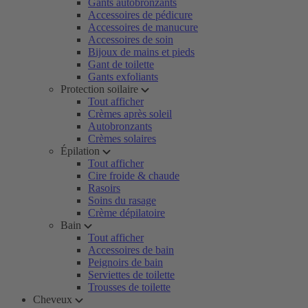
Gants autobronzants
Accessoires de pédicure
Accessoires de manucure
Accessoires de soin
Bijoux de mains et pieds
Gant de toilette
Gants exfoliants
Protection soilaire
Tout afficher
Crèmes après soleil
Autobronzants
Crèmes solaires
Épilation
Tout afficher
Cire froide & chaude
Rasoirs
Soins du rasage
Crème dépilatoire
Bain
Tout afficher
Accessoires de bain
Peignoirs de bain
Serviettes de toilette
Trousses de toilette
Cheveux