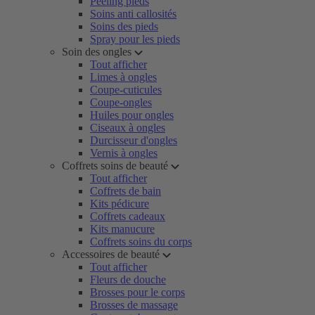
Peeling pieds
Soins anti callosités
Soins des pieds
Spray pour les pieds
Soin des ongles
Tout afficher
Limes à ongles
Coupe-cuticules
Coupe-ongles
Huiles pour ongles
Ciseaux à ongles
Durcisseur d'ongles
Vernis à ongles
Coffrets soins de beauté
Tout afficher
Coffrets de bain
Kits pédicure
Coffrets cadeaux
Kits manucure
Coffrets soins du corps
Accessoires de beauté
Tout afficher
Fleurs de douche
Brosses pour le corps
Brosses de massage