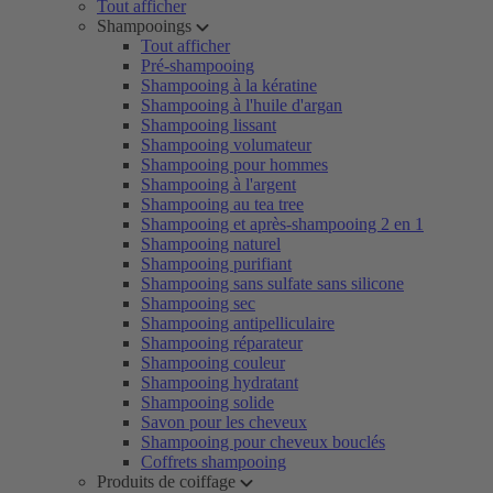
Tout afficher
Shampooings
Tout afficher
Pré-shampooing
Shampooing à la kératine
Shampooing à l'huile d'argan
Shampooing lissant
Shampooing volumateur
Shampooing pour hommes
Shampooing à l'argent
Shampooing au tea tree
Shampooing et après-shampooing 2 en 1
Shampooing naturel
Shampooing purifiant
Shampooing sans sulfate sans silicone
Shampooing sec
Shampooing antipelliculaire
Shampooing réparateur
Shampooing couleur
Shampooing hydratant
Shampooing solide
Savon pour les cheveux
Shampooing pour cheveux bouclés
Coffrets shampooing
Produits de coiffage