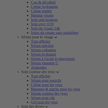
Cou & décolleté
Crème hydratante
Crème teintée
Masque visage
Soin anti-boutons
Soin avec Q10
Soin du visage 24h
Soins du visage sans parabènes
Sérum pour le visage
Tout afficher
Sérum anti-âge
Sérum collagène
Sérum hydratant
Sérum à l'acide hyaluronique
Sérum vitamine C
Ampoules
Soin contour des yeux
Tout afficher
Sérum pour sourcils
Crème pour les yeux
Masques & patchs pour les yeux
Sérum contour des yeux
Sérum pour cils
Gel pour les yeux
Soin des lèvres