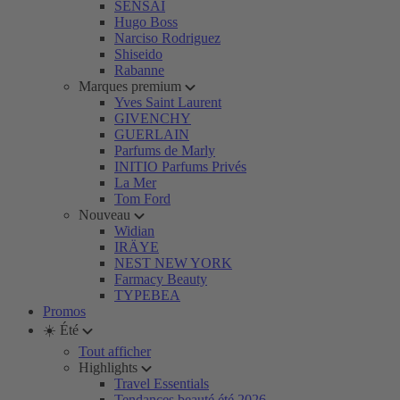
SENSAI
Hugo Boss
Narciso Rodriguez
Shiseido
Rabanne
Marques premium
Yves Saint Laurent
GIVENCHY
GUERLAIN
Parfums de Marly
INITIO Parfums Privés
La Mer
Tom Ford
Nouveau
Widian
IRÄYE
NEST NEW YORK
Farmacy Beauty
TYPEBEA
Promos
☀️ Été
Tout afficher
Highlights
Travel Essentials
Tendances beauté été 2026