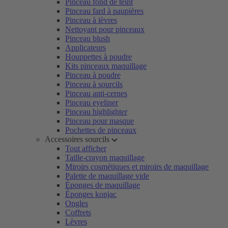
Pinceau fond de teint
Pinceau fard à paupières
Pinceau à lèvres
Nettoyant pour pinceaux
Pinceau blush
Applicateurs
Houppettes à poudre
Kits pinceaux maquillage
Pinceau à poudre
Pinceau à sourcils
Pinceau anti-cernes
Pinceau eyeliner
Pinceau highlighter
Pinceau pour masque
Pochettes de pinceaux
Accessoires sourcils
Tout afficher
Taille-crayon maquillage
Miroirs cosmétiques et miroirs de maquillage
Palette de maquillage vide
Éponges de maquillage
Éponges konjac
Ongles
Coffrets
Lèvres