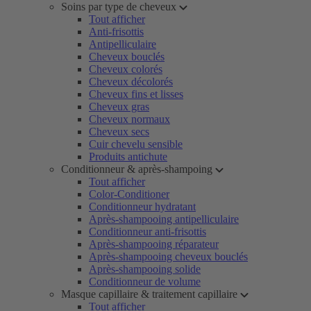
Soins par type de cheveux
Tout afficher
Anti-frisottis
Antipelliculaire
Cheveux bouclés
Cheveux colorés
Cheveux décolorés
Cheveux fins et lisses
Cheveux gras
Cheveux normaux
Cheveux secs
Cuir chevelu sensible
Produits antichute
Conditionneur & après-shampoing
Tout afficher
Color-Conditioner
Conditionneur hydratant
Après-shampooing antipelliculaire
Conditionneur anti-frisottis
Après-shampooing réparateur
Après-shampooing cheveux bouclés
Après-shampooing solide
Conditionneur de volume
Masque capillaire & traitement capillaire
Tout afficher