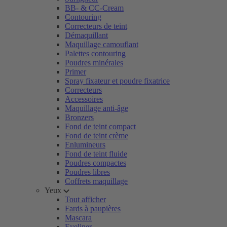
BB- & CC-Cream
Contouring
Correcteurs de teint
Démaquillant
Maquillage camouflant
Palettes contouring
Poudres minérales
Primer
Spray fixateur et poudre fixatrice
Correcteurs
Accessoires
Maquillage anti-âge
Bronzers
Fond de teint compact
Fond de teint crème
Enlumineurs
Fond de teint fluide
Poudres compactes
Poudres libres
Coffrets maquillage
Yeux
Tout afficher
Fards à paupières
Mascara
Eyeliner