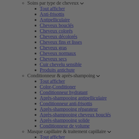
Soins par type de cheveux
Tout afficher
Anti-frisottis
Antipelliculaire
Cheveux bouclés
Cheveux colorés
Cheveux décolorés
Cheveux fins et lisses
Cheveux gras
Cheveux normaux
Cheveux secs
Cuir chevelu sensible
Produits antichute
Conditionneur & après-shampoing
Tout afficher
Color-Conditioner
Conditionneur hydratant
Après-shampooing antipelliculaire
Conditionneur anti-frisottis
Après-shampooing réparateur
Après-shampooing cheveux bouclés
Après-shampooing solide
Conditionneur de volume
Masque capillaire & traitement capillaire
Tout afficher