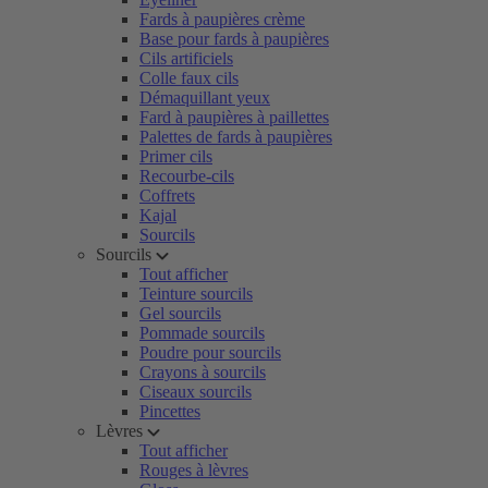
Fards à paupières crème
Base pour fards à paupières
Cils artificiels
Colle faux cils
Démaquillant yeux
Fard à paupières à paillettes
Palettes de fards à paupières
Primer cils
Recourbe-cils
Coffrets
Kajal
Sourcils
Sourcils
Tout afficher
Teinture sourcils
Gel sourcils
Pommade sourcils
Poudre pour sourcils
Crayons à sourcils
Ciseaux sourcils
Pincettes
Lèvres
Tout afficher
Rouges à lèvres