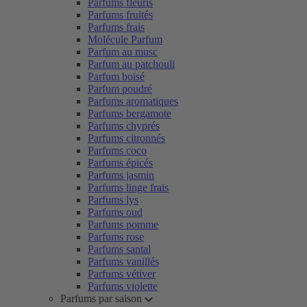
Parfums fleuris
Parfums fruités
Parfums frais
Molécule Parfum
Parfum au musc
Parfum au patchouli
Parfum boisé
Parfum poudré
Parfums aromatiques
Parfums bergamote
Parfums chyprés
Parfums citronnés
Parfums coco
Parfums épicés
Parfums jasmin
Parfums linge frais
Parfums lys
Parfums oud
Parfums pomme
Parfums rose
Parfums santal
Parfums vanillés
Parfums vétiver
Parfums violette
Parfums par saison