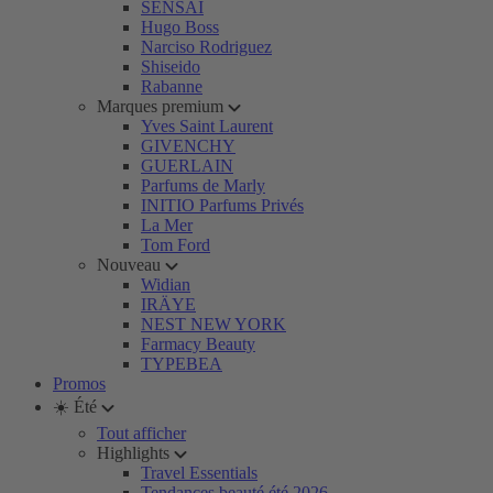
SENSAI
Hugo Boss
Narciso Rodriguez
Shiseido
Rabanne
Marques premium
Yves Saint Laurent
GIVENCHY
GUERLAIN
Parfums de Marly
INITIO Parfums Privés
La Mer
Tom Ford
Nouveau
Widian
IRÄYE
NEST NEW YORK
Farmacy Beauty
TYPEBEA
Promos
☀️ Été
Tout afficher
Highlights
Travel Essentials
Tendances beauté été 2026