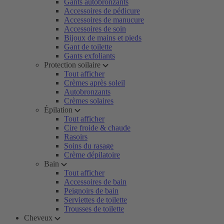
Gants autobronzants
Accessoires de pédicure
Accessoires de manucure
Accessoires de soin
Bijoux de mains et pieds
Gant de toilette
Gants exfoliants
Protection soilaire
Tout afficher
Crèmes après soleil
Autobronzants
Crèmes solaires
Épilation
Tout afficher
Cire froide & chaude
Rasoirs
Soins du rasage
Crème dépilatoire
Bain
Tout afficher
Accessoires de bain
Peignoirs de bain
Serviettes de toilette
Trousses de toilette
Cheveux