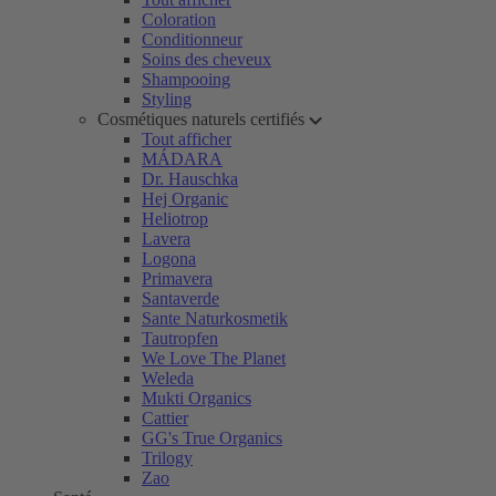
Coloration
Conditionneur
Soins des cheveux
Shampooing
Styling
Cosmétiques naturels certifiés
Tout afficher
MÁDARA
Dr. Hauschka
Hej Organic
Heliotrop
Lavera
Logona
Primavera
Santaverde
Sante Naturkosmetik
Tautropfen
We Love The Planet
Weleda
Mukti Organics
Cattier
GG's True Organics
Trilogy
Zao