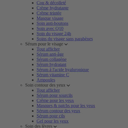
Cou & décolleté
Crème hydratante
Crème teintée
Masque visage
Soin anti-boutons
Soin avec Q10
Soin du visage 24h
Soins du visage sans parabènes
Sérum pour le visage
Tout afficher
Sérum anti-âge
Sérum collagène
Sérum hydratant
Sérum à l'acide hyaluronique
Sérum vitamine C
Ampoules
Soin contour des yeux
Tout afficher
Sérum pour sourcils
Crème pour les yeux
Masques & patchs pour les yeux
Sérum contour des yeux
Sérum pour cils
Gel pour les yeux
Soin des lèvres