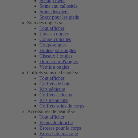
Peeling pieds
Soins anti callosités
Soins des pieds
Spray pour les pieds
Soin des ongles
Tout afficher
Limes à ongles
Coupe-cuticules
Coupe-ongles
Huiles pour ongles
Ciseaux à ongles
Durcisseur d'ongles
Vernis à ongles
Coffrets soins de beauté
Tout afficher
Coffrets de bain
Kits pédicure
Coffrets cadeaux
Kits manucure
Coffrets soins du corps
Accessoires de beauté
Tout afficher
Fleurs de douche
Brosses pour le corps
Brosses de massage