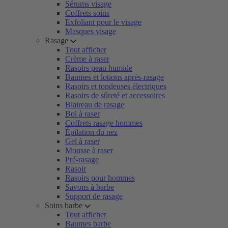
Sérums visage
Coffrets soins
Exfoliant pour le visage
Masques visage
Rasage
Tout afficher
Crème à raser
Rasoirs peau humide
Baumes et lotions après-rasage
Rasoirs et tondeuses électriques
Rasoirs de sûreté et accessoires
Blaireau de rasage
Bol à raser
Coffrets rasage hommes
Épilation du nez
Gel à raser
Mousse à raser
Pré-rasage
Rasoir
Rasoirs pour hommes
Savons à barbe
Support de rasage
Soins barbe
Tout afficher
Baumes barbe