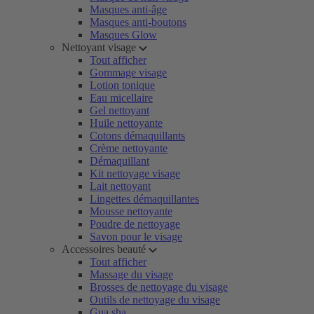
Masques anti-âge
Masques anti-boutons
Masques Glow
Nettoyant visage
Tout afficher
Gommage visage
Lotion tonique
Eau micellaire
Gel nettoyant
Huile nettoyante
Cotons démaquillants
Crème nettoyante
Démaquillant
Kit nettoyage visage
Lait nettoyant
Lingettes démaquillantes
Mousse nettoyante
Poudre de nettoyage
Savon pour le visage
Accessoires beauté
Tout afficher
Massage du visage
Brosses de nettoyage du visage
Outils de nettoyage du visage
Gua sha