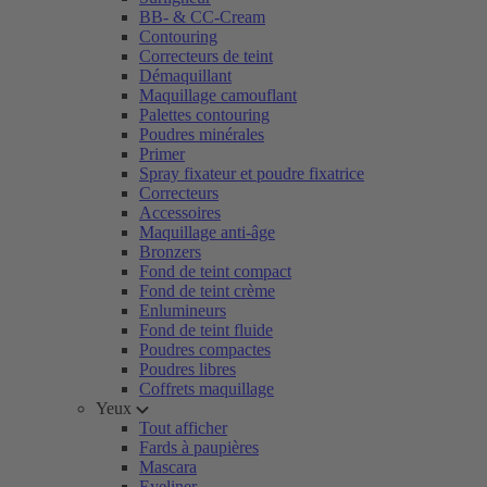
BB- & CC-Cream
Contouring
Correcteurs de teint
Démaquillant
Maquillage camouflant
Palettes contouring
Poudres minérales
Primer
Spray fixateur et poudre fixatrice
Correcteurs
Accessoires
Maquillage anti-âge
Bronzers
Fond de teint compact
Fond de teint crème
Enlumineurs
Fond de teint fluide
Poudres compactes
Poudres libres
Coffrets maquillage
Yeux
Tout afficher
Fards à paupières
Mascara
Eyeliner