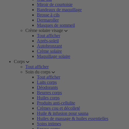
Miroir de courtoisie
Bandeaux de maquillage
Brosse à cils
Dermaroller
Masques de sommeil
Crème solaire visage
Tout afficher
Après-soleil
Autobronzant
Crème solaire
Maquillage solaire
Corps
Tout afficher
Soin du corps
Tout afficher
Laits corps
Déodorants
Beurres corps
Huiles corps
Produits anti-cellulite
Crèmes cou et décolleté
Huile & infusion pour sauna
Huiles de massage & huiles essentielles
Soins intimes
Sprays corps