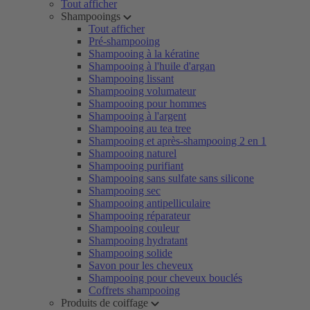
Tout afficher
Shampooings
Tout afficher
Pré-shampooing
Shampooing à la kératine
Shampooing à l'huile d'argan
Shampooing lissant
Shampooing volumateur
Shampooing pour hommes
Shampooing à l'argent
Shampooing au tea tree
Shampooing et après-shampooing 2 en 1
Shampooing naturel
Shampooing purifiant
Shampooing sans sulfate sans silicone
Shampooing sec
Shampooing antipelliculaire
Shampooing réparateur
Shampooing couleur
Shampooing hydratant
Shampooing solide
Savon pour les cheveux
Shampooing pour cheveux bouclés
Coffrets shampooing
Produits de coiffage