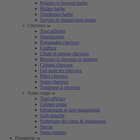
Peignes et brosses barbe
Huiles barbe
Tondeuses barbe
Savons et shampoings barbe
Cheveux
Tout afficher
Shampoings
Pommades cheveux
Coiffure
Chute et pousse cheveux
Brosses à cheveux et peignes
Crèmes cheveux
Gel pour les cheveux
Pâtes cheveux
Soins cheveux
Tondeuse à cheveux
Soins corps
Tout afficher
Crèmes corps
Déodorants et anti-transpirants
Gels douche
Nettoyage du corps & gommages
Savon
Soins intimes
Droguerie