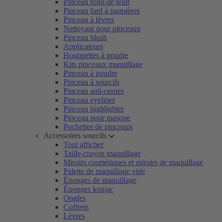
Pinceau fond de teint
Pinceau fard à paupières
Pinceau à lèvres
Nettoyant pour pinceaux
Pinceau blush
Applicateurs
Houppettes à poudre
Kits pinceaux maquillage
Pinceau à poudre
Pinceau à sourcils
Pinceau anti-cernes
Pinceau eyeliner
Pinceau highlighter
Pinceau pour masque
Pochettes de pinceaux
Accessoires sourcils
Tout afficher
Taille-crayon maquillage
Miroirs cosmétiques et miroirs de maquillage
Palette de maquillage vide
Éponges de maquillage
Éponges konjac
Ongles
Coffrets
Lèvres