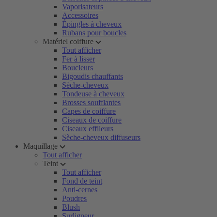
Vaporisateurs
Accessoires
Épingles à cheveux
Rubans pour boucles
Matériel coiffure
Tout afficher
Fer à lisser
Boucleurs
Bigoudis chauffants
Sèche-cheveux
Tondeuse à cheveux
Brosses soufflantes
Capes de coiffure
Ciseaux de coiffure
Ciseaux effileurs
Sèche-cheveux diffuseurs
Maquillage
Tout afficher
Teint
Tout afficher
Fond de teint
Anti-cernes
Poudres
Blush
Surligneur