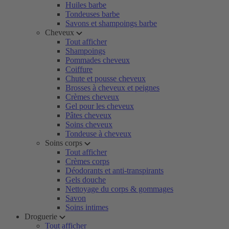
Huiles barbe
Tondeuses barbe
Savons et shampoings barbe
Cheveux
Tout afficher
Shampoings
Pommades cheveux
Coiffure
Chute et pousse cheveux
Brosses à cheveux et peignes
Crèmes cheveux
Gel pour les cheveux
Pâtes cheveux
Soins cheveux
Tondeuse à cheveux
Soins corps
Tout afficher
Crèmes corps
Déodorants et anti-transpirants
Gels douche
Nettoyage du corps & gommages
Savon
Soins intimes
Droguerie
Tout afficher