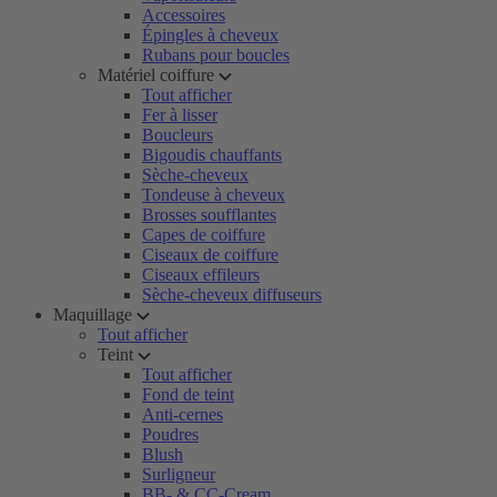
Accessoires
Épingles à cheveux
Rubans pour boucles
Matériel coiffure
Tout afficher
Fer à lisser
Boucleurs
Bigoudis chauffants
Sèche-cheveux
Tondeuse à cheveux
Brosses soufflantes
Capes de coiffure
Ciseaux de coiffure
Ciseaux effileurs
Sèche-cheveux diffuseurs
Maquillage
Tout afficher
Teint
Tout afficher
Fond de teint
Anti-cernes
Poudres
Blush
Surligneur
BB- & CC-Cream