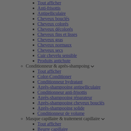
Tout afficher
Anti-frisottis
Antipelliculaire
Cheveux bouclés
Cheveux colorés
Cheveux décolorés
Cheveux fins et lisses
Cheveux gras
Cheveux normaux
Cheveux secs
Cuir chevelu sensible
Produits antichute
Conditionneur & après-shampoing
Tout afficher
Color-Conditioner
Conditionneur hydratant
Après-shampooing antipelliculaire
Conditionneur anti-frisottis
Après-shampooing réparateur
Après-shampooing cheveux bouclés
Après-shampooing solide
Conditionneur de volume
Masque capillaire & traitement capillaire
Tout afficher
Beurre capillaire