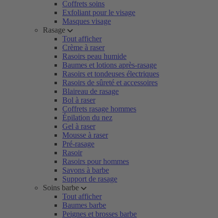
Coffrets soins
Exfoliant pour le visage
Masques visage
Rasage
Tout afficher
Crème à raser
Rasoirs peau humide
Baumes et lotions après-rasage
Rasoirs et tondeuses électriques
Rasoirs de sûreté et accessoires
Blaireau de rasage
Bol à raser
Coffrets rasage hommes
Épilation du nez
Gel à raser
Mousse à raser
Pré-rasage
Rasoir
Rasoirs pour hommes
Savons à barbe
Support de rasage
Soins barbe
Tout afficher
Baumes barbe
Peignes et brosses barbe