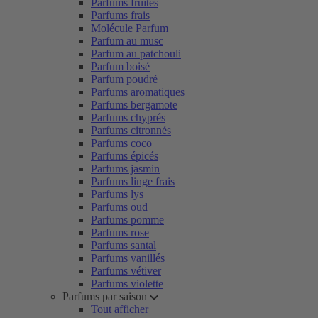
Parfums fruités
Parfums frais
Molécule Parfum
Parfum au musc
Parfum au patchouli
Parfum boisé
Parfum poudré
Parfums aromatiques
Parfums bergamote
Parfums chyprés
Parfums citronnés
Parfums coco
Parfums épicés
Parfums jasmin
Parfums linge frais
Parfums lys
Parfums oud
Parfums pomme
Parfums rose
Parfums santal
Parfums vanillés
Parfums vétiver
Parfums violette
Parfums par saison
Tout afficher