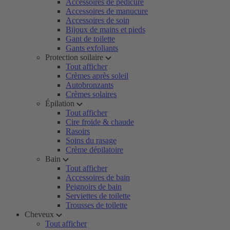
Accessoires de pédicure
Accessoires de manucure
Accessoires de soin
Bijoux de mains et pieds
Gant de toilette
Gants exfoliants
Protection soilaire
Tout afficher
Crèmes après soleil
Autobronzants
Crèmes solaires
Épilation
Tout afficher
Cire froide & chaude
Rasoirs
Soins du rasage
Crème dépilatoire
Bain
Tout afficher
Accessoires de bain
Peignoirs de bain
Serviettes de toilette
Trousses de toilette
Cheveux
Tout afficher