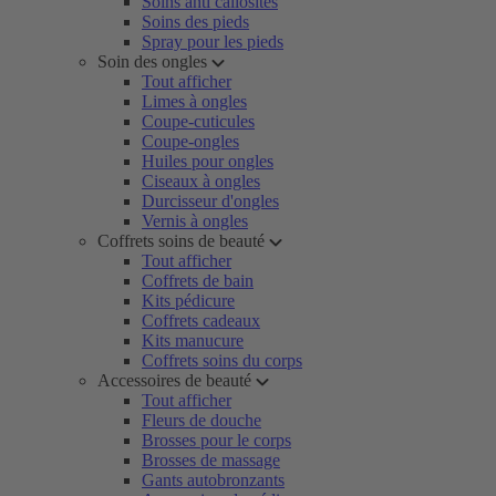
Soins anti callosités
Soins des pieds
Spray pour les pieds
Soin des ongles
Tout afficher
Limes à ongles
Coupe-cuticules
Coupe-ongles
Huiles pour ongles
Ciseaux à ongles
Durcisseur d'ongles
Vernis à ongles
Coffrets soins de beauté
Tout afficher
Coffrets de bain
Kits pédicure
Coffrets cadeaux
Kits manucure
Coffrets soins du corps
Accessoires de beauté
Tout afficher
Fleurs de douche
Brosses pour le corps
Brosses de massage
Gants autobronzants