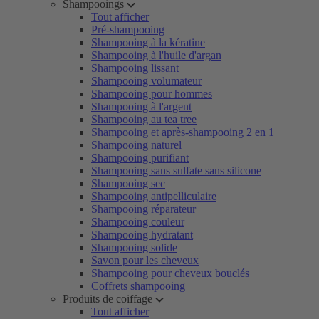
Shampooings
Tout afficher
Pré-shampooing
Shampooing à la kératine
Shampooing à l'huile d'argan
Shampooing lissant
Shampooing volumateur
Shampooing pour hommes
Shampooing à l'argent
Shampooing au tea tree
Shampooing et après-shampooing 2 en 1
Shampooing naturel
Shampooing purifiant
Shampooing sans sulfate sans silicone
Shampooing sec
Shampooing antipelliculaire
Shampooing réparateur
Shampooing couleur
Shampooing hydratant
Shampooing solide
Savon pour les cheveux
Shampooing pour cheveux bouclés
Coffrets shampooing
Produits de coiffage
Tout afficher