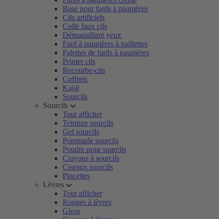
Base pour fards à paupières
Cils artificiels
Colle faux cils
Démaquillant yeux
Fard à paupières à paillettes
Palettes de fards à paupières
Primer cils
Recourbe-cils
Coffrets
Kajal
Sourcils
Sourcils
Tout afficher
Teinture sourcils
Gel sourcils
Pommade sourcils
Poudre pour sourcils
Crayons à sourcils
Ciseaux sourcils
Pincettes
Lèvres
Tout afficher
Rouges à lèvres
Gloss