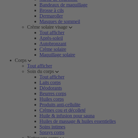
Bandeaux de maquillage
Brosse à cils
Dermaroller
Masques de sommeil
Crème solaire visage
Tout afficher
Après-soleil
Autobronzant
Crème solaire
Maquillage solaire
Corps
Tout afficher
Soin du corps
Tout afficher
Laits corps
Déodorants
Beurres corps
Huiles corps
Produits anti-cellulite
Crèmes cou et décolleté
Huile & infusion pour sauna
Huiles de massage & huiles essentielles
Soins intimes
Sprays corps
Nettoyage corps