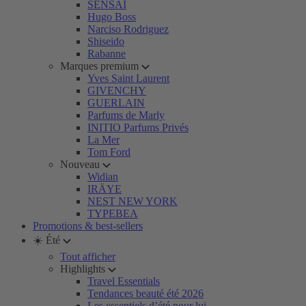
SENSAI
Hugo Boss
Narciso Rodriguez
Shiseido
Rabanne
Marques premium
Yves Saint Laurent
GIVENCHY
GUERLAIN
Parfums de Marly
INITIO Parfums Privés
La Mer
Tom Ford
Nouveau
Widian
IRÄYE
NEST NEW YORK
TYPEBEA
Promotions & best-sellers
☀️ Été
Tout afficher
Highlights
Travel Essentials
Tendances beauté été 2026
Les essentiels d’été pour lui