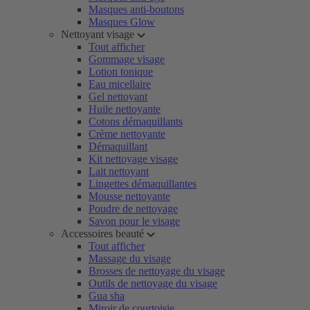
Masques anti-boutons
Masques Glow
Nettoyant visage
Tout afficher
Gommage visage
Lotion tonique
Eau micellaire
Gel nettoyant
Huile nettoyante
Cotons démaquillants
Crème nettoyante
Démaquillant
Kit nettoyage visage
Lait nettoyant
Lingettes démaquillantes
Mousse nettoyante
Poudre de nettoyage
Savon pour le visage
Accessoires beauté
Tout afficher
Massage du visage
Brosses de nettoyage du visage
Outils de nettoyage du visage
Gua sha
Miroir de courtoisie