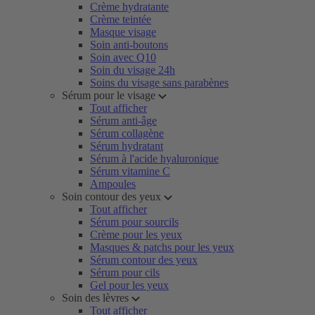
Crème hydratante
Crème teintée
Masque visage
Soin anti-boutons
Soin avec Q10
Soin du visage 24h
Soins du visage sans parabènes
Sérum pour le visage
Tout afficher
Sérum anti-âge
Sérum collagène
Sérum hydratant
Sérum à l'acide hyaluronique
Sérum vitamine C
Ampoules
Soin contour des yeux
Tout afficher
Sérum pour sourcils
Crème pour les yeux
Masques & patchs pour les yeux
Sérum contour des yeux
Sérum pour cils
Gel pour les yeux
Soin des lèvres
Tout afficher