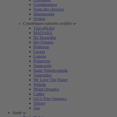
Conditionneur
Soins des cheveux
Shampooing
Styling
Cosmétiques naturels certifiés
Tout afficher
MÁDARA
Dr. Hauschka
Hej Organic
Heliotrop
Lavera
Logona
Primavera
Santaverde
Sante Naturkosmetik
Tautropfen
We Love The Planet
Weleda
Mukti Organics
Cattier
GG's True Organics
Trilogy
Zao
Santé