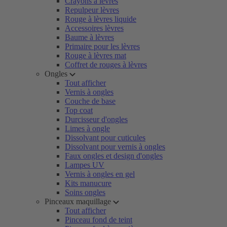
Crayons à lèvres
Repulpeur lèvres
Rouge à lèvres liquide
Accessoires lèvres
Baume à lèvres
Primaire pour les lèvres
Rouge à lèvres mat
Coffret de rouges à lèvres
Ongles
Tout afficher
Vernis à ongles
Couche de base
Top coat
Durcisseur d'ongles
Limes à ongle
Dissolvant pour cuticules
Dissolvant pour vernis à ongles
Faux ongles et design d'ongles
Lampes UV
Vernis à ongles en gel
Kits manucure
Soins ongles
Pinceaux maquillage
Tout afficher
Pinceau fond de teint