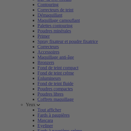
Contouring
Correcteurs de teint
Démaquillant
Maquillage camouflant
Palettes contouring
Poudres minérales
Primer
Spray fixateur et poudre fixatrice
Correcteurs
Accessoires
Maquillage anti-âge
Bronzers
Fond de teint compact
Fond de teint crème
Enlumineurs
Fond de teint fluide
Poudres compactes
Poudres libres
Coffrets maquillage
Yeux
Tout afficher
Fards à paupières
Mascara
Eyeliner
Fards à paupières crème