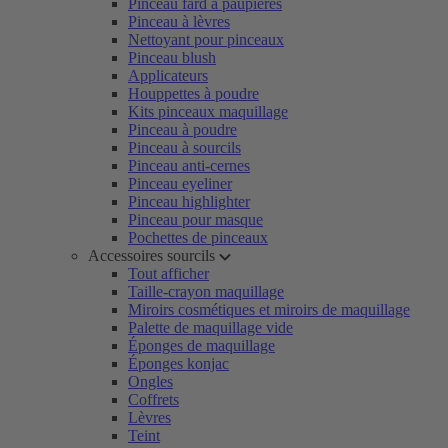
Pinceau fard à paupières
Pinceau à lèvres
Nettoyant pour pinceaux
Pinceau blush
Applicateurs
Houppettes à poudre
Kits pinceaux maquillage
Pinceau à poudre
Pinceau à sourcils
Pinceau anti-cernes
Pinceau eyeliner
Pinceau highlighter
Pinceau pour masque
Pochettes de pinceaux
Accessoires sourcils
Tout afficher
Taille-crayon maquillage
Miroirs cosmétiques et miroirs de maquillage
Palette de maquillage vide
Éponges de maquillage
Éponges konjac
Ongles
Coffrets
Lèvres
Teint