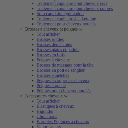
Traitement capillaire pour cheveux secs
Traitement capillaire pour cheveux colorés
Soin capillaire hydratation
Traitement capillaire à la kératine
Traitement pour cheveux bouclés
Brosses à cheveux et peignes
Tout afficher
Brosses rondes
Brosses démêlantes
Brosses plates et paddle
Brosses en bois
Peignes à cheveux
Brosses de massage pour la tête
Brosses en poil de sanglier
Brosses squelettes
Peignes à couper les cheveux
Peignes à queue
Peignes pour cheveux bouclés
Accessoires cheveux
Tout afficher
Élastiques à cheveux
Bigoudis
Chouchous
Barrettes & pinces à cheveux
Vaporisateurs