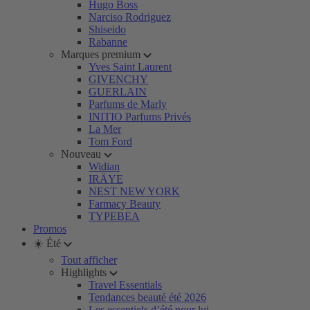
Hugo Boss
Narciso Rodriguez
Shiseido
Rabanne
Marques premium
Yves Saint Laurent
GIVENCHY
GUERLAIN
Parfums de Marly
INITIO Parfums Privés
La Mer
Tom Ford
Nouveau
Widian
IRÄYE
NEST NEW YORK
Farmacy Beauty
TYPEBEA
Promos
☀️ Été
Tout afficher
Highlights
Travel Essentials
Tendances beauté été 2026
Les essentiels d’été pour lui