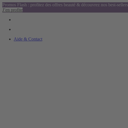
Promos Flash : profitez des offres beauté & découvrez nos best-sellers
J’en profite
Aide & Contact