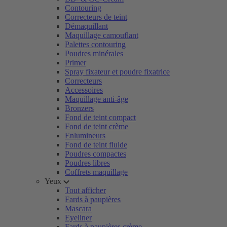
Contouring
Correcteurs de teint
Démaquillant
Maquillage camouflant
Palettes contouring
Poudres minérales
Primer
Spray fixateur et poudre fixatrice
Correcteurs
Accessoires
Maquillage anti-âge
Bronzers
Fond de teint compact
Fond de teint crème
Enlumineurs
Fond de teint fluide
Poudres compactes
Poudres libres
Coffrets maquillage
Yeux
Tout afficher
Fards à paupières
Mascara
Eyeliner
Fards à paupières crème