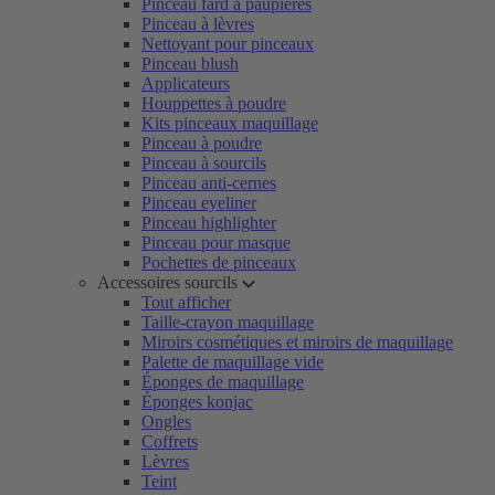
Pinceau fard à paupières
Pinceau à lèvres
Nettoyant pour pinceaux
Pinceau blush
Applicateurs
Houppettes à poudre
Kits pinceaux maquillage
Pinceau à poudre
Pinceau à sourcils
Pinceau anti-cernes
Pinceau eyeliner
Pinceau highlighter
Pinceau pour masque
Pochettes de pinceaux
Accessoires sourcils
Tout afficher
Taille-crayon maquillage
Miroirs cosmétiques et miroirs de maquillage
Palette de maquillage vide
Éponges de maquillage
Éponges konjac
Ongles
Coffrets
Lèvres
Teint