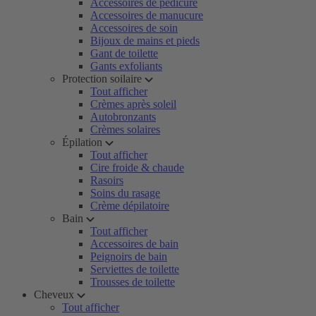
Accessoires de pédicure
Accessoires de manucure
Accessoires de soin
Bijoux de mains et pieds
Gant de toilette
Gants exfoliants
Protection soilaire
Tout afficher
Crèmes après soleil
Autobronzants
Crèmes solaires
Épilation
Tout afficher
Cire froide & chaude
Rasoirs
Soins du rasage
Crème dépilatoire
Bain
Tout afficher
Accessoires de bain
Peignoirs de bain
Serviettes de toilette
Trousses de toilette
Cheveux
Tout afficher