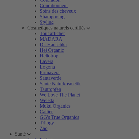
Conditionneur
Soins des cheveux
Shampooing
Styling
Cosmétiques naturels certifiés
Tout afficher
MÁDARA
Dr. Hauschka
Hej Organic
Heliotrop
Lavera
Logona
Primavera
Santaverde
Sante Naturkosmetik
Tautropfen
We Love The Planet
Weleda
Mukti Organics
Cattier
GG's True Organics
Trilogy
Zao
Santé