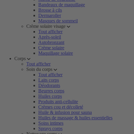
Bandeaux de maquillage
Brosse à cils
Dermaroller
Masques de sommeil
Crème solaire visage
Tout afficher
Après-soleil
Autobronzant
Crème solaire
Maquillage solaire
Corps
Tout afficher
Soin du corps
Tout afficher
Laits corps
Déodorants
Beurres corps
Huiles corps
Produits anti-cellulite
Crèmes cou et décolleté
Huile & infusion pour sauna
Huiles de massage & huiles essentielles
Soins intimes
Sprays corps
Nettoyage corps