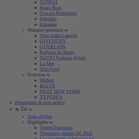
SENSAI
Hugo Boss
Narciso Rodriguez
Shiseido
Rabanne
Marques premium
Yves Saint Laurent
GIVENCHY
GUERLAIN
Parfums de Marly
INITIO Parfums Privés
La Mer
Tom Ford
Nouveau
Widian
IRÄYE
NEST NEW YORK
TYPEBEA
Promotions & best-sellers
☀️ Été
Tout afficher
Highlights
Travel Essentials
Tendances beauté été 2026
Les essentiels d’été pour lui