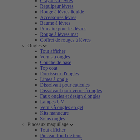
Crayons à lèvres
Repulpeur lèvres
Rouge à lèvres liquide
Accessoires lèvres
Baume à lèvres
Primaire pour les lèvres
Rouge à lèvres mat
Coffret de rouges à lèvres
Ongles
Tout afficher
Vernis à ongles
Couche de base
Top coat
Durcisseur d'ongles
Limes à ongle
Dissolvant pour cuticules
Dissolvant pour vernis à ongles
Faux ongles et design d'ongles
Lampes UV
Vernis à ongles en gel
Kits manucure
Soins ongles
Pinceaux maquillage
Tout afficher
Pinceau fond de teint