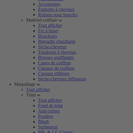
Accessoires
Épingles à cheveux
Rubans pour boucles
Matériel coiffure
Tout afficher
Fer à lisser
Boucleurs
Bigoudis chauffants
Sèche-cheveux
Tondeuse à cheveux
Brosses soufflantes
Capes de coiffure
Ciseaux de coiffure
Ciseaux effileurs
Sèche-cheveux diffuseurs
Maquillage
Tout afficher
Teint
Tout afficher
Fond de teint
Anti-cernes
Poudres
Blush
Surligneur
BB- & CC-Cream