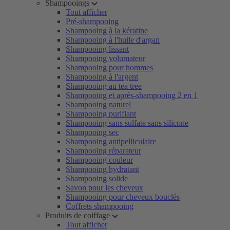
Shampooings
Tout afficher
Pré-shampooing
Shampooing à la kératine
Shampooing à l'huile d'argan
Shampooing lissant
Shampooing volumateur
Shampooing pour hommes
Shampooing à l'argent
Shampooing au tea tree
Shampooing et après-shampooing 2 en 1
Shampooing naturel
Shampooing purifiant
Shampooing sans sulfate sans silicone
Shampooing sec
Shampooing antipelliculaire
Shampooing réparateur
Shampooing couleur
Shampooing hydratant
Shampooing solide
Savon pour les cheveux
Shampooing pour cheveux bouclés
Coffrets shampooing
Produits de coiffage
Tout afficher