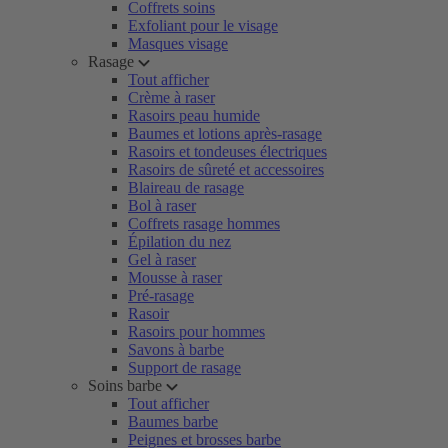
Coffrets soins
Exfoliant pour le visage
Masques visage
Rasage
Tout afficher
Crème à raser
Rasoirs peau humide
Baumes et lotions après-rasage
Rasoirs et tondeuses électriques
Rasoirs de sûreté et accessoires
Blaireau de rasage
Bol à raser
Coffrets rasage hommes
Épilation du nez
Gel à raser
Mousse à raser
Pré-rasage
Rasoir
Rasoirs pour hommes
Savons à barbe
Support de rasage
Soins barbe
Tout afficher
Baumes barbe
Peignes et brosses barbe