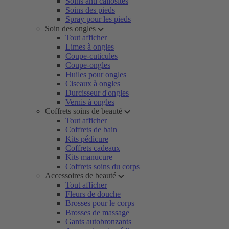
Soins anti callosités
Soins des pieds
Spray pour les pieds
Soin des ongles
Tout afficher
Limes à ongles
Coupe-cuticules
Coupe-ongles
Huiles pour ongles
Ciseaux à ongles
Durcisseur d'ongles
Vernis à ongles
Coffrets soins de beauté
Tout afficher
Coffrets de bain
Kits pédicure
Coffrets cadeaux
Kits manucure
Coffrets soins du corps
Accessoires de beauté
Tout afficher
Fleurs de douche
Brosses pour le corps
Brosses de massage
Gants autobronzants