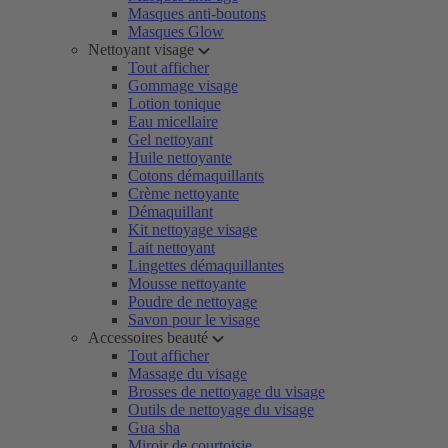
Masques anti-boutons
Masques Glow
Nettoyant visage
Tout afficher
Gommage visage
Lotion tonique
Eau micellaire
Gel nettoyant
Huile nettoyante
Cotons démaquillants
Crème nettoyante
Démaquillant
Kit nettoyage visage
Lait nettoyant
Lingettes démaquillantes
Mousse nettoyante
Poudre de nettoyage
Savon pour le visage
Accessoires beauté
Tout afficher
Massage du visage
Brosses de nettoyage du visage
Outils de nettoyage du visage
Gua sha
Miroir de courtoisie