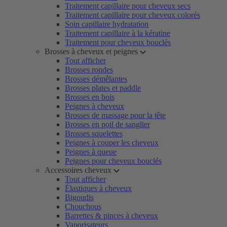
Traitement capillaire pour cheveux secs
Traitement capillaire pour cheveux colorés
Soin capillaire hydratation
Traitement capillaire à la kératine
Traitement pour cheveux bouclés
Brosses à cheveux et peignes
Tout afficher
Brosses rondes
Brosses démêlantes
Brosses plates et paddle
Brosses en bois
Peignes à cheveux
Brosses de massage pour la tête
Brosses en poil de sanglier
Brosses squelettes
Peignes à couper les cheveux
Peignes à queue
Peignes pour cheveux bouclés
Accessoires cheveux
Tout afficher
Élastiques à cheveux
Bigoudis
Chouchous
Barrettes & pinces à cheveux
Vaporisateurs