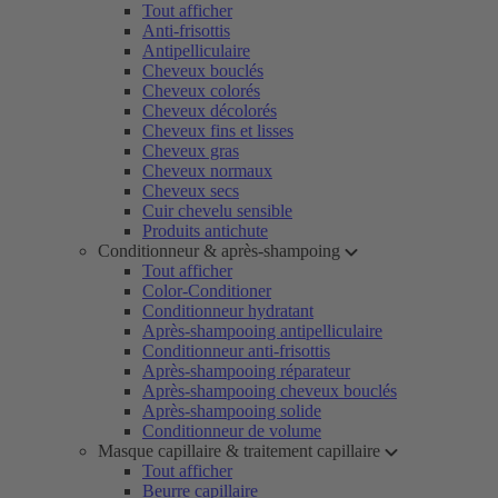
Tout afficher
Anti-frisottis
Antipelliculaire
Cheveux bouclés
Cheveux colorés
Cheveux décolorés
Cheveux fins et lisses
Cheveux gras
Cheveux normaux
Cheveux secs
Cuir chevelu sensible
Produits antichute
Conditionneur & après-shampoing
Tout afficher
Color-Conditioner
Conditionneur hydratant
Après-shampooing antipelliculaire
Conditionneur anti-frisottis
Après-shampooing réparateur
Après-shampooing cheveux bouclés
Après-shampooing solide
Conditionneur de volume
Masque capillaire & traitement capillaire
Tout afficher
Beurre capillaire