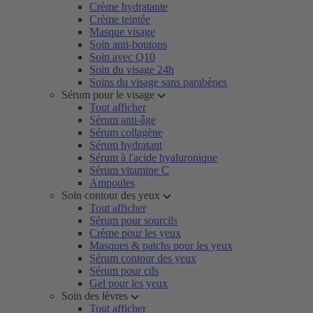
Crème hydratante
Crème teintée
Masque visage
Soin anti-boutons
Soin avec Q10
Soin du visage 24h
Soins du visage sans parabènes
Sérum pour le visage
Tout afficher
Sérum anti-âge
Sérum collagène
Sérum hydratant
Sérum à l'acide hyaluronique
Sérum vitamine C
Ampoules
Soin contour des yeux
Tout afficher
Sérum pour sourcils
Crème pour les yeux
Masques & patchs pour les yeux
Sérum contour des yeux
Sérum pour cils
Gel pour les yeux
Soin des lèvres
Tout afficher