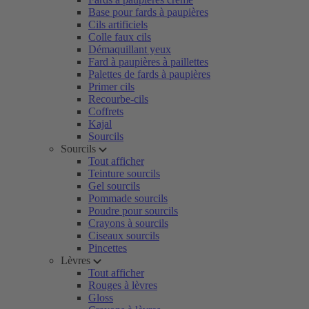
Base pour fards à paupières
Cils artificiels
Colle faux cils
Démaquillant yeux
Fard à paupières à paillettes
Palettes de fards à paupières
Primer cils
Recourbe-cils
Coffrets
Kajal
Sourcils
Sourcils
Tout afficher
Teinture sourcils
Gel sourcils
Pommade sourcils
Poudre pour sourcils
Crayons à sourcils
Ciseaux sourcils
Pincettes
Lèvres
Tout afficher
Rouges à lèvres
Gloss