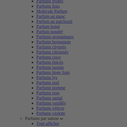
Parfums fruités
Parfums frais
Molécule Parfum
Parfum au musc
Parfum au patchouli
Parfum boisé
Parfum poudré
Parfums aromatiques
Parfums bergamote
Parfums chyprés
Parfums citronnés
Parfums coco
Parfums épicés
Parfums jasmin
Parfums linge frais
Parfums lys
Parfums oud
Parfums pomme
Parfums rose
Parfums santal
Parfums vanillés
Parfums vétiver
Parfums violette
Parfums par saison
Tout afficher