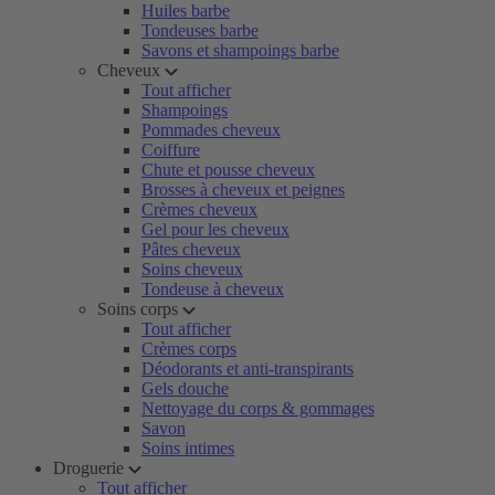
Huiles barbe
Tondeuses barbe
Savons et shampoings barbe
Cheveux
Tout afficher
Shampoings
Pommades cheveux
Coiffure
Chute et pousse cheveux
Brosses à cheveux et peignes
Crèmes cheveux
Gel pour les cheveux
Pâtes cheveux
Soins cheveux
Tondeuse à cheveux
Soins corps
Tout afficher
Crèmes corps
Déodorants et anti-transpirants
Gels douche
Nettoyage du corps & gommages
Savon
Soins intimes
Droguerie
Tout afficher