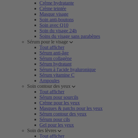
Crème hydratante
Crème teintée
Masque visage
Soin anti-boutons
Soin avec Q10
Soin du visage 24h
Soins du visage sans parabènes
Sérum pour le visage
Tout afficher
Sérum anti-âge
Sérum collagène
Sérum hydratant
Sérum à l'acide hyaluronique
Sérum vitamine C
Ampoules
Soin contour des yeux
Tout afficher
Sérum pour sourcils
Crème pour les yeux
Masques & patchs pour les yeux
Sérum contour des yeux
Sérum pour cils
Gel pour les yeux
Soin des lèvres
Tout afficher