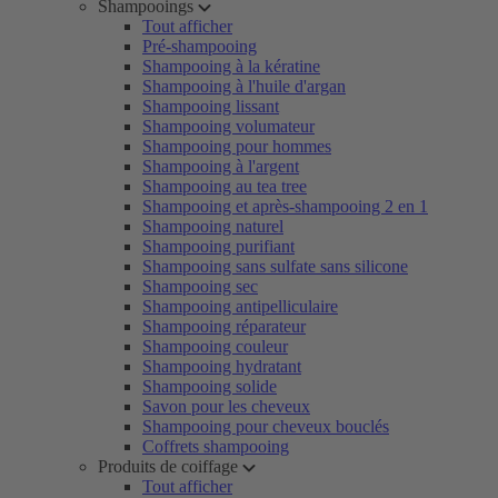
Shampooings
Tout afficher
Pré-shampooing
Shampooing à la kératine
Shampooing à l'huile d'argan
Shampooing lissant
Shampooing volumateur
Shampooing pour hommes
Shampooing à l'argent
Shampooing au tea tree
Shampooing et après-shampooing 2 en 1
Shampooing naturel
Shampooing purifiant
Shampooing sans sulfate sans silicone
Shampooing sec
Shampooing antipelliculaire
Shampooing réparateur
Shampooing couleur
Shampooing hydratant
Shampooing solide
Savon pour les cheveux
Shampooing pour cheveux bouclés
Coffrets shampooing
Produits de coiffage
Tout afficher