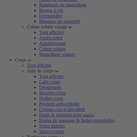
Bandeaux de maquillage
Brosse à cils
Dermaroller
Masques de sommeil
Crème solaire visage
Tout afficher
Après-soleil
Autobronzant
Crème solaire
Maquillage solaire
Corps
Tout afficher
Soin du corps
Tout afficher
Laits corps
Déodorants
Beurres corps
Huiles corps
Produits anti-cellulite
Crèmes cou et décolleté
Huile & infusion pour sauna
Huiles de massage & huiles essentielles
Soins intimes
Sprays corps
Nettoyage corps