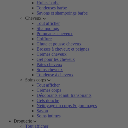
Huiles barbe
Tondeuses barbe
Savons et shampoings barbe
Cheveux
Tout afficher
Shampoings
Pommades cheveux
Coiffure
Chute et pousse cheveux
Brosses à cheveux et peignes
Crèmes cheveux
Gel pour les cheveux
Pâtes cheveux
Soins cheveux
Tondeuse à cheveux
Soins corps
Tout afficher
Crèmes corps
Déodorants et anti-transpirants
Gels douche
Nettoyage du corps & gommages
Savon
Soins intimes
Droguerie
Tout afficher