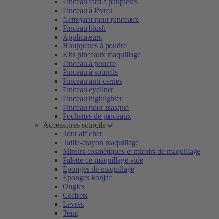
Pinceau fard à paupières
Pinceau à lèvres
Nettoyant pour pinceaux
Pinceau blush
Applicateurs
Houppettes à poudre
Kits pinceaux maquillage
Pinceau à poudre
Pinceau à sourcils
Pinceau anti-cernes
Pinceau eyeliner
Pinceau highlighter
Pinceau pour masque
Pochettes de pinceaux
Accessoires sourcils
Tout afficher
Taille-crayon maquillage
Miroirs cosmétiques et miroirs de maquillage
Palette de maquillage vide
Éponges de maquillage
Éponges konjac
Ongles
Coffrets
Lèvres
Teint