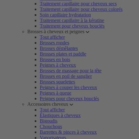
Traitement capillaire pour cheveux secs
Traitement capillaire pour cheveux colorés
Soin capillaire hydratation
Traitement capillaire à la kératine
Traitement pour cheveux bouclés
Brosses à cheveux et peignes
Tout afficher
Brosses rondes
Brosses démêlantes
Brosses plates et paddle
Brosses en bois
Peignes à cheveux
Brosses de massage pour la tête
Brosses en poil de sanglier
Brosses squelettes
Peignes à couper les cheveux
Peignes à queue
Peignes pour cheveux bouclés
Accessoires cheveux
Tout afficher
Élastiques à cheveux
Bigoudis
Chouchous
Barrettes & pinces à cheveux
Vaporisateurs