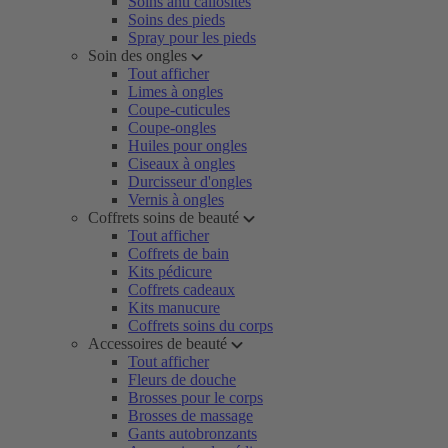
Soins anti callosités
Soins des pieds
Spray pour les pieds
Soin des ongles
Tout afficher
Limes à ongles
Coupe-cuticules
Coupe-ongles
Huiles pour ongles
Ciseaux à ongles
Durcisseur d'ongles
Vernis à ongles
Coffrets soins de beauté
Tout afficher
Coffrets de bain
Kits pédicure
Coffrets cadeaux
Kits manucure
Coffrets soins du corps
Accessoires de beauté
Tout afficher
Fleurs de douche
Brosses pour le corps
Brosses de massage
Gants autobronzants