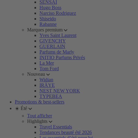
SENSAI
Hugo Boss
Narciso Rodriguez
Shiseido
Rabanne
Marques premium
Yves Saint Laurent
GIVENCHY
GUERLAIN
Parfums de Marly
INITIO Parfums Privés
La Mer
Tom Ford
Nouveau
Widian
IRÄYE
NEST NEW YORK
TYPEBEA
Promotions & best-sellers
☀️ Été
Tout afficher
Highlights
Travel Essentials
Tendances beauté été 2026
Les essentiels d’été pour lui