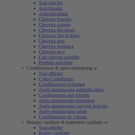
Tout afficher
Anti-frisottis
Antipelliculaire
Cheveux bouclés
Cheveux colorés
Cheveux décolorés
Cheveux fins et lisses
Cheveux gras
Cheveux normaux
Cheveux secs
Cuir chevelu sensible
Produits antichute
Conditionneur & après-shampoing
Tout afficher
Color-Conditioner
Conditionneur hydratant
Après-shampooing antipelliculaire
Conditionneur anti-frisottis
Après-shampooing réparateur
Après-shampooing cheveux bouclés
Après-shampooing solide
Conditionneur de volume
Masque capillaire & traitement capillaire
Tout afficher
Beurre capillaire