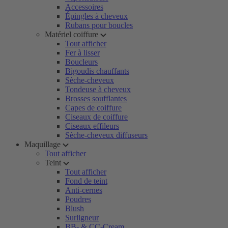
Accessoires
Épingles à cheveux
Rubans pour boucles
Matériel coiffure
Tout afficher
Fer à lisser
Boucleurs
Bigoudis chauffants
Sèche-cheveux
Tondeuse à cheveux
Brosses soufflantes
Capes de coiffure
Ciseaux de coiffure
Ciseaux effileurs
Sèche-cheveux diffuseurs
Maquillage
Tout afficher
Teint
Tout afficher
Fond de teint
Anti-cernes
Poudres
Blush
Surligneur
BB- & CC-Cream