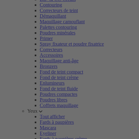
Contouring
Correcteurs de teint
Démaquillant
Maquillage camouflant
Palettes contouring
Poudres minérales
Primer
Spray fixateur et poudre fixatrice
Correcteurs
Accessoires
Maquillage anti-âge
Bronzers
Fond de teint compact
Fond de teint crème
Enlumineurs
Fond de teint fluide
Poudres compactes
Poudres libres
Coffrets maquillage
Yeux
Tout afficher
Fards à paupières
Mascara
Eyeliner
Fards à paupières crème