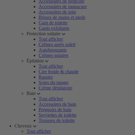
Accessoires de pédicure
Accessoires de manucure
Accessoires de soin
Bijoux de mains et pieds
Gant de toilette
Gants exfoliants
Protection soilaire
Tout afficher
Crèmes après soleil
Autobronzants
Crèmes solaires
Épilation
Tout afficher
Cire froide & chaude
Rasoirs
Soins du rasage
Crème dépilatoire
Bain
Tout afficher
Accessoires de bain
Peignoirs de bain
Serviettes de toilette
Trousses de toilette
Cheveux
Tout afficher