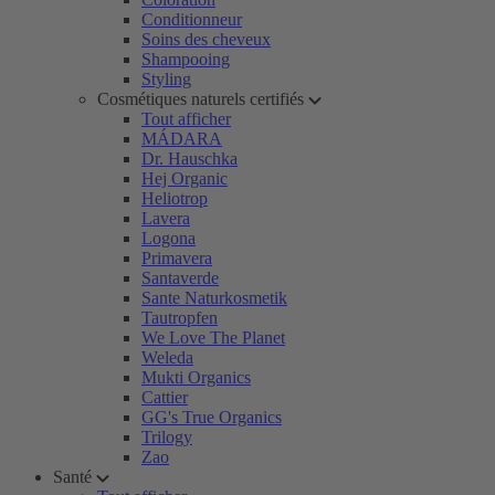
Conditionneur
Soins des cheveux
Shampooing
Styling
Cosmétiques naturels certifiés
Tout afficher
MÁDARA
Dr. Hauschka
Hej Organic
Heliotrop
Lavera
Logona
Primavera
Santaverde
Sante Naturkosmetik
Tautropfen
We Love The Planet
Weleda
Mukti Organics
Cattier
GG's True Organics
Trilogy
Zao
Santé