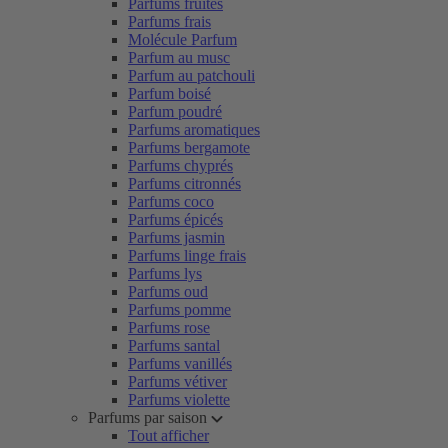
Parfums fruités
Parfums frais
Molécule Parfum
Parfum au musc
Parfum au patchouli
Parfum boisé
Parfum poudré
Parfums aromatiques
Parfums bergamote
Parfums chyprés
Parfums citronnés
Parfums coco
Parfums épicés
Parfums jasmin
Parfums linge frais
Parfums lys
Parfums oud
Parfums pomme
Parfums rose
Parfums santal
Parfums vanillés
Parfums vétiver
Parfums violette
Parfums par saison
Tout afficher