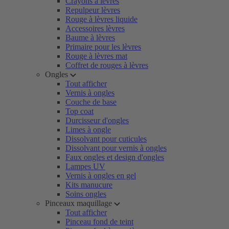
Crayons à lèvres
Repulpeur lèvres
Rouge à lèvres liquide
Accessoires lèvres
Baume à lèvres
Primaire pour les lèvres
Rouge à lèvres mat
Coffret de rouges à lèvres
Ongles
Tout afficher
Vernis à ongles
Couche de base
Top coat
Durcisseur d'ongles
Limes à ongle
Dissolvant pour cuticules
Dissolvant pour vernis à ongles
Faux ongles et design d'ongles
Lampes UV
Vernis à ongles en gel
Kits manucure
Soins ongles
Pinceaux maquillage
Tout afficher
Pinceau fond de teint