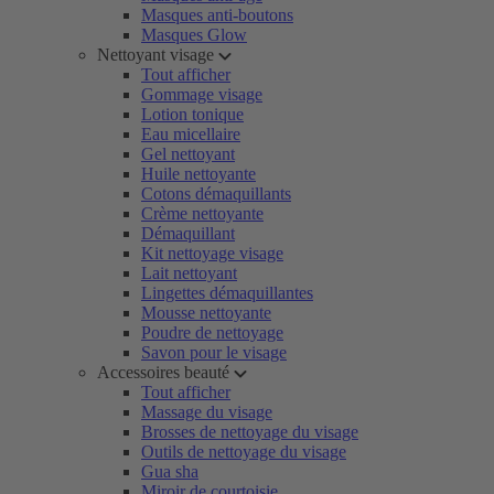
Masques anti-boutons
Masques Glow
Nettoyant visage
Tout afficher
Gommage visage
Lotion tonique
Eau micellaire
Gel nettoyant
Huile nettoyante
Cotons démaquillants
Crème nettoyante
Démaquillant
Kit nettoyage visage
Lait nettoyant
Lingettes démaquillantes
Mousse nettoyante
Poudre de nettoyage
Savon pour le visage
Accessoires beauté
Tout afficher
Massage du visage
Brosses de nettoyage du visage
Outils de nettoyage du visage
Gua sha
Miroir de courtoisie