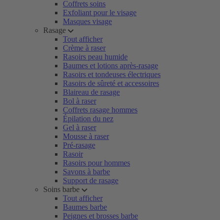
Coffrets soins
Exfoliant pour le visage
Masques visage
Rasage
Tout afficher
Crème à raser
Rasoirs peau humide
Baumes et lotions après-rasage
Rasoirs et tondeuses électriques
Rasoirs de sûreté et accessoires
Blaireau de rasage
Bol à raser
Coffrets rasage hommes
Épilation du nez
Gel à raser
Mousse à raser
Pré-rasage
Rasoir
Rasoirs pour hommes
Savons à barbe
Support de rasage
Soins barbe
Tout afficher
Baumes barbe
Peignes et brosses barbe