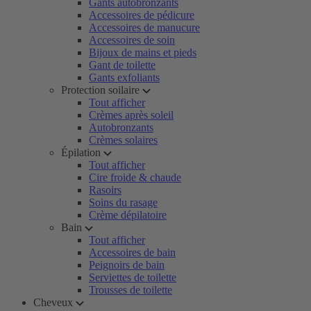
Gants autobronzants
Accessoires de pédicure
Accessoires de manucure
Accessoires de soin
Bijoux de mains et pieds
Gant de toilette
Gants exfoliants
Protection soilaire
Tout afficher
Crèmes après soleil
Autobronzants
Crèmes solaires
Épilation
Tout afficher
Cire froide & chaude
Rasoirs
Soins du rasage
Crème dépilatoire
Bain
Tout afficher
Accessoires de bain
Peignoirs de bain
Serviettes de toilette
Trousses de toilette
Cheveux