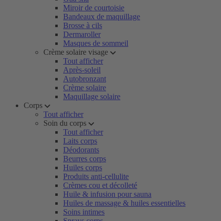
Miroir de courtoisie
Bandeaux de maquillage
Brosse à cils
Dermaroller
Masques de sommeil
Crème solaire visage
Tout afficher
Après-soleil
Autobronzant
Crème solaire
Maquillage solaire
Corps
Tout afficher
Soin du corps
Tout afficher
Laits corps
Déodorants
Beurres corps
Huiles corps
Produits anti-cellulite
Crèmes cou et décolleté
Huile & infusion pour sauna
Huiles de massage & huiles essentielles
Soins intimes
Sprays corps