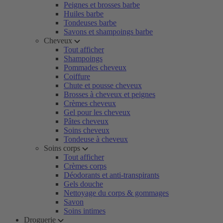
Peignes et brosses barbe
Huiles barbe
Tondeuses barbe
Savons et shampoings barbe
Cheveux
Tout afficher
Shampoings
Pommades cheveux
Coiffure
Chute et pousse cheveux
Brosses à cheveux et peignes
Crèmes cheveux
Gel pour les cheveux
Pâtes cheveux
Soins cheveux
Tondeuse à cheveux
Soins corps
Tout afficher
Crèmes corps
Déodorants et anti-transpirants
Gels douche
Nettoyage du corps & gommages
Savon
Soins intimes
Droguerie