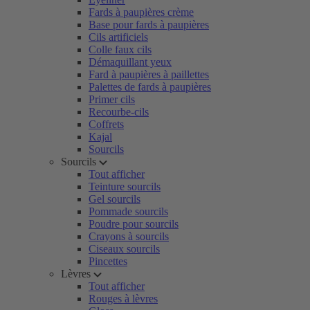
Fards à paupières crème
Base pour fards à paupières
Cils artificiels
Colle faux cils
Démaquillant yeux
Fard à paupières à paillettes
Palettes de fards à paupières
Primer cils
Recourbe-cils
Coffrets
Kajal
Sourcils
Sourcils
Tout afficher
Teinture sourcils
Gel sourcils
Pommade sourcils
Poudre pour sourcils
Crayons à sourcils
Ciseaux sourcils
Pincettes
Lèvres
Tout afficher
Rouges à lèvres