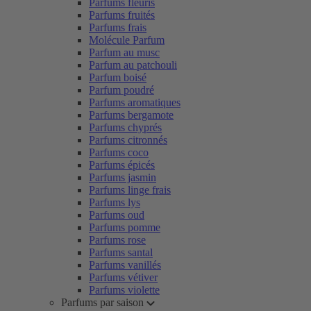
Parfums fleuris
Parfums fruités
Parfums frais
Molécule Parfum
Parfum au musc
Parfum au patchouli
Parfum boisé
Parfum poudré
Parfums aromatiques
Parfums bergamote
Parfums chyprés
Parfums citronnés
Parfums coco
Parfums épicés
Parfums jasmin
Parfums linge frais
Parfums lys
Parfums oud
Parfums pomme
Parfums rose
Parfums santal
Parfums vanillés
Parfums vétiver
Parfums violette
Parfums par saison