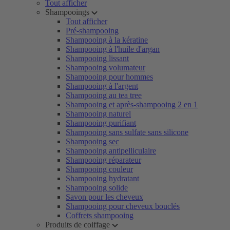
Tout afficher
Shampooings
Tout afficher
Pré-shampooing
Shampooing à la kératine
Shampooing à l'huile d'argan
Shampooing lissant
Shampooing volumateur
Shampooing pour hommes
Shampooing à l'argent
Shampooing au tea tree
Shampooing et après-shampooing 2 en 1
Shampooing naturel
Shampooing purifiant
Shampooing sans sulfate sans silicone
Shampooing sec
Shampooing antipelliculaire
Shampooing réparateur
Shampooing couleur
Shampooing hydratant
Shampooing solide
Savon pour les cheveux
Shampooing pour cheveux bouclés
Coffrets shampooing
Produits de coiffage