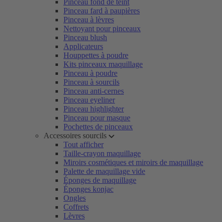
Pinceau fond de teint
Pinceau fard à paupières
Pinceau à lèvres
Nettoyant pour pinceaux
Pinceau blush
Applicateurs
Houppettes à poudre
Kits pinceaux maquillage
Pinceau à poudre
Pinceau à sourcils
Pinceau anti-cernes
Pinceau eyeliner
Pinceau highlighter
Pinceau pour masque
Pochettes de pinceaux
Accessoires sourcils
Tout afficher
Taille-crayon maquillage
Miroirs cosmétiques et miroirs de maquillage
Palette de maquillage vide
Éponges de maquillage
Éponges konjac
Ongles
Coffrets
Lèvres