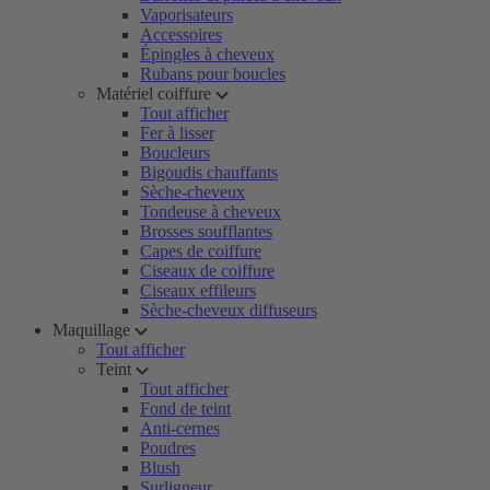
Vaporisateurs
Accessoires
Épingles à cheveux
Rubans pour boucles
Matériel coiffure
Tout afficher
Fer à lisser
Boucleurs
Bigoudis chauffants
Sèche-cheveux
Tondeuse à cheveux
Brosses soufflantes
Capes de coiffure
Ciseaux de coiffure
Ciseaux effileurs
Sèche-cheveux diffuseurs
Maquillage
Tout afficher
Teint
Tout afficher
Fond de teint
Anti-cernes
Poudres
Blush
Surligneur