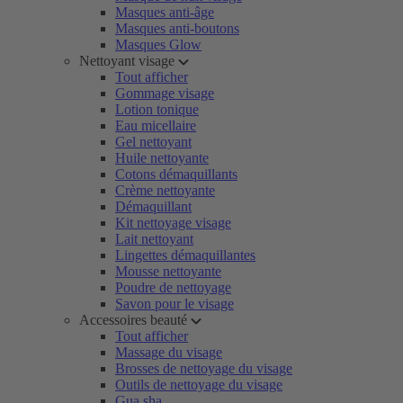
Masques anti-âge
Masques anti-boutons
Masques Glow
Nettoyant visage
Tout afficher
Gommage visage
Lotion tonique
Eau micellaire
Gel nettoyant
Huile nettoyante
Cotons démaquillants
Crème nettoyante
Démaquillant
Kit nettoyage visage
Lait nettoyant
Lingettes démaquillantes
Mousse nettoyante
Poudre de nettoyage
Savon pour le visage
Accessoires beauté
Tout afficher
Massage du visage
Brosses de nettoyage du visage
Outils de nettoyage du visage
Gua sha