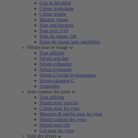
Cou & décolleté
Crème hydratante
Crème teintée
Masque visage
Soin anti-boutons
Soin avec Q10
Soin du visage 24h
Soins du visage sans parabènes
Sérum pour le visage
Tout afficher
Sérum anti-âge
Sérum collagène
Sérum hydratant
Sérum à l'acide hyaluronique
Sérum vitamine C
Ampoules
Soin contour des yeux
Tout afficher
Sérum pour sourcils
Crème pour les yeux
Masques & patchs pour les yeux
Sérum contour des yeux
Sérum pour cils
Gel pour les yeux
Soin des lèvres