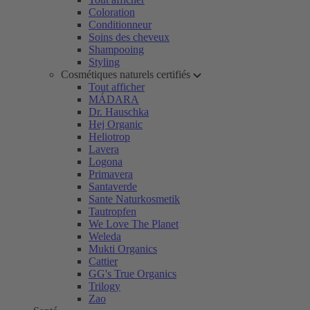
Coloration
Conditionneur
Soins des cheveux
Shampooing
Styling
Cosmétiques naturels certifiés
Tout afficher
MÁDARA
Dr. Hauschka
Hej Organic
Heliotrop
Lavera
Logona
Primavera
Santaverde
Sante Naturkosmetik
Tautropfen
We Love The Planet
Weleda
Mukti Organics
Cattier
GG's True Organics
Trilogy
Zao