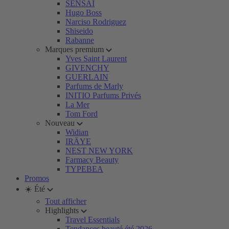
SENSAI
Hugo Boss
Narciso Rodriguez
Shiseido
Rabanne
Marques premium
Yves Saint Laurent
GIVENCHY
GUERLAIN
Parfums de Marly
INITIO Parfums Privés
La Mer
Tom Ford
Nouveau
Widian
IRÄYE
NEST NEW YORK
Farmacy Beauty
TYPEBEA
Promos
☀️ Été
Tout afficher
Highlights
Travel Essentials
Tendances beauté été 2026