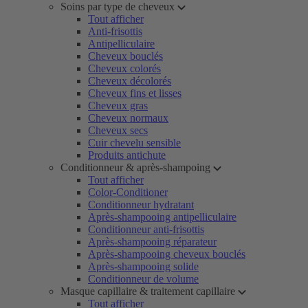
Soins par type de cheveux
Tout afficher
Anti-frisottis
Antipelliculaire
Cheveux bouclés
Cheveux colorés
Cheveux décolorés
Cheveux fins et lisses
Cheveux gras
Cheveux normaux
Cheveux secs
Cuir chevelu sensible
Produits antichute
Conditionneur & après-shampoing
Tout afficher
Color-Conditioner
Conditionneur hydratant
Après-shampooing antipelliculaire
Conditionneur anti-frisottis
Après-shampooing réparateur
Après-shampooing cheveux bouclés
Après-shampooing solide
Conditionneur de volume
Masque capillaire & traitement capillaire
Tout afficher