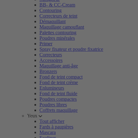
BB- & CC-Cream
Contouring
Correcteurs de teint
Démaquillant
Maquillage camouflant
Palettes contouring
Poudres minérales
Primer
Spray fixateur et poudre fixatrice
Correcteurs
Accessoires
Maquillage anti-âge
Bronzers
Fond de teint compact
Fond de teint crème
Enlumineurs
Fond de teint fluide
Poudres compactes
Poudres libres
Coffrets maquillage
Yeux
Tout afficher
Fards à paupières
Mascara
Eyeliner