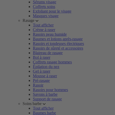
Sérums visage
Coffrets soins
Exfoliant pour le visage
Masques visage
Rasage
Tout afficher
Crème à raser
Rasoirs peau humide
Baumes et lotions après-rasage
Rasoirs et tondeuses électriques
Rasoirs de sûreté et accessoires
Blaireau de rasage
Bol à raser
Coffrets rasage hommes
Épilation du nez
Gel à raser
Mousse à raser
Pré-rasage
Rasoir
Rasoirs pour hommes
Savons à barbe
Support de rasage
Soins barbe
Tout afficher
Baumes barbe