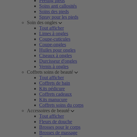
Peeling pieds
Soins anti callosités
Soins des pieds
Spray pour les pieds
Soin des ongles
Tout afficher
Limes à ongles
Coupe-cuticules
Coupe-ongles
Huiles pour ongles
Ciseaux à ongles
Durcisseur d'ongles
Vernis à ongles
Coffrets soins de beauté
Tout afficher
Coffrets de bain
Kits pédicure
Coffrets cadeaux
Kits manucure
Coffrets soins du corps
Accessoires de beauté
Tout afficher
Fleurs de douche
Brosses pour le corps
Brosses de massage