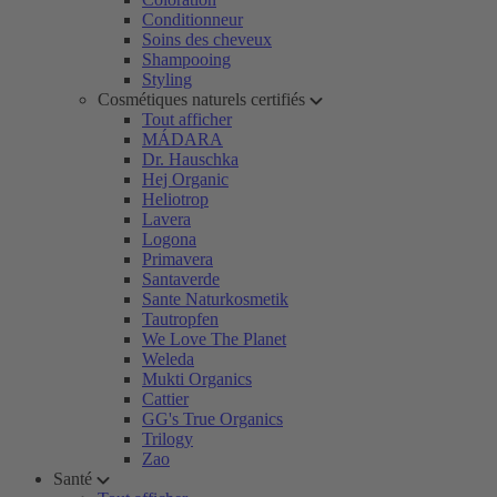
Conditionneur
Soins des cheveux
Shampooing
Styling
Cosmétiques naturels certifiés
Tout afficher
MÁDARA
Dr. Hauschka
Hej Organic
Heliotrop
Lavera
Logona
Primavera
Santaverde
Sante Naturkosmetik
Tautropfen
We Love The Planet
Weleda
Mukti Organics
Cattier
GG's True Organics
Trilogy
Zao
Santé