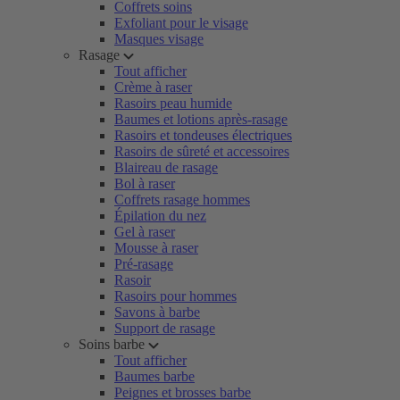
Coffrets soins
Exfoliant pour le visage
Masques visage
Rasage
Tout afficher
Crème à raser
Rasoirs peau humide
Baumes et lotions après-rasage
Rasoirs et tondeuses électriques
Rasoirs de sûreté et accessoires
Blaireau de rasage
Bol à raser
Coffrets rasage hommes
Épilation du nez
Gel à raser
Mousse à raser
Pré-rasage
Rasoir
Rasoirs pour hommes
Savons à barbe
Support de rasage
Soins barbe
Tout afficher
Baumes barbe
Peignes et brosses barbe