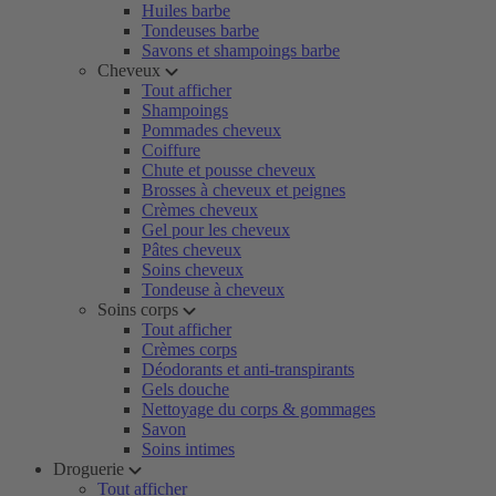
Huiles barbe
Tondeuses barbe
Savons et shampoings barbe
Cheveux
Tout afficher
Shampoings
Pommades cheveux
Coiffure
Chute et pousse cheveux
Brosses à cheveux et peignes
Crèmes cheveux
Gel pour les cheveux
Pâtes cheveux
Soins cheveux
Tondeuse à cheveux
Soins corps
Tout afficher
Crèmes corps
Déodorants et anti-transpirants
Gels douche
Nettoyage du corps & gommages
Savon
Soins intimes
Droguerie
Tout afficher