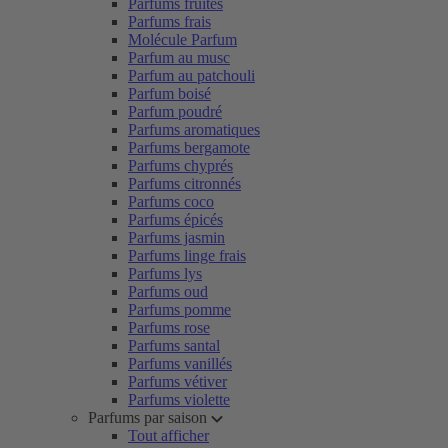
Parfums fruités
Parfums frais
Molécule Parfum
Parfum au musc
Parfum au patchouli
Parfum boisé
Parfum poudré
Parfums aromatiques
Parfums bergamote
Parfums chyprés
Parfums citronnés
Parfums coco
Parfums épicés
Parfums jasmin
Parfums linge frais
Parfums lys
Parfums oud
Parfums pomme
Parfums rose
Parfums santal
Parfums vanillés
Parfums vétiver
Parfums violette
Parfums par saison
Tout afficher