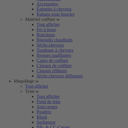
Accessoires
Épingles à cheveux
Rubans pour boucles
Matériel coiffure
Tout afficher
Fer à lisser
Boucleurs
Bigoudis chauffants
Sèche-cheveux
Tondeuse à cheveux
Brosses soufflantes
Capes de coiffure
Ciseaux de coiffure
Ciseaux effileurs
Sèche-cheveux diffuseurs
Maquillage
Tout afficher
Teint
Tout afficher
Fond de teint
Anti-cernes
Poudres
Blush
Surligneur
BB- & CC-Cream