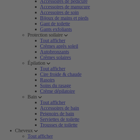
Accessoires de pédicure
Accessoires de manucure
Accessoires de soin
Bijoux de mains et pieds
Gant de toilette
Gants exfoliants
Protection soilaire
Tout afficher
Crèmes après soleil
Autobronzants
Crèmes solaires
Épilation
Tout afficher
Cire froide & chaude
Rasoirs
Soins du rasage
Crème dépilatoire
Bain
Tout afficher
Accessoires de bain
Peignoirs de bain
Serviettes de toilette
Trousses de toilette
Cheveux
Tout afficher