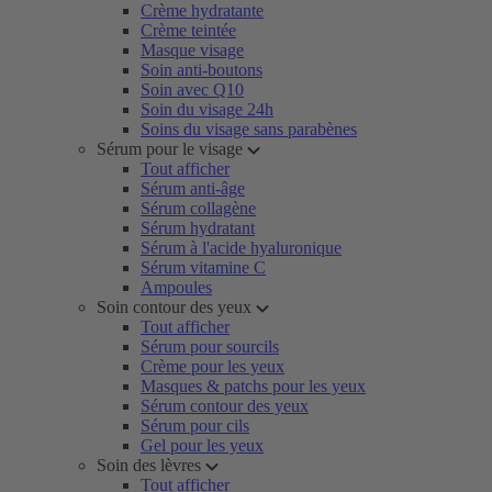
Crème hydratante
Crème teintée
Masque visage
Soin anti-boutons
Soin avec Q10
Soin du visage 24h
Soins du visage sans parabènes
Sérum pour le visage
Tout afficher
Sérum anti-âge
Sérum collagène
Sérum hydratant
Sérum à l'acide hyaluronique
Sérum vitamine C
Ampoules
Soin contour des yeux
Tout afficher
Sérum pour sourcils
Crème pour les yeux
Masques & patchs pour les yeux
Sérum contour des yeux
Sérum pour cils
Gel pour les yeux
Soin des lèvres
Tout afficher