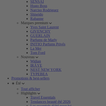
SENSAI
Hugo Boss
Narciso Rodriguez
Shiseido
Rabanne
Marques premium
Yves Saint Laurent
GIVENCHY
GUERLAIN
Parfums de Marly
INITIO Parfums Privés
La Mer
Tom Ford
Nouveau
Widian
IRÄYE
NEST NEW YORK
TYPEBEA
Promotions & best-sellers
☀️ Été
Tout afficher
Highlights
Travel Essentials
Tendances beauté été 2026
Les essentiels d’été pour lui