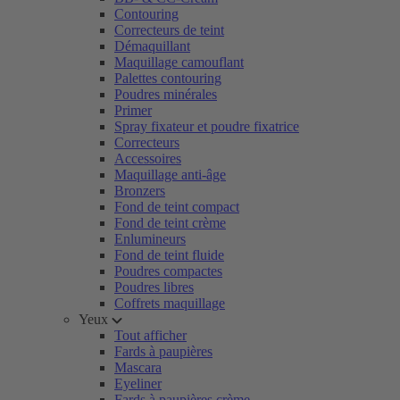
Contouring
Correcteurs de teint
Démaquillant
Maquillage camouflant
Palettes contouring
Poudres minérales
Primer
Spray fixateur et poudre fixatrice
Correcteurs
Accessoires
Maquillage anti-âge
Bronzers
Fond de teint compact
Fond de teint crème
Enlumineurs
Fond de teint fluide
Poudres compactes
Poudres libres
Coffrets maquillage
Yeux
Tout afficher
Fards à paupières
Mascara
Eyeliner
Fards à paupières crème