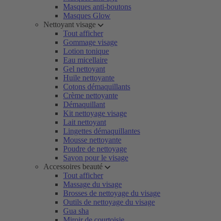
Masques anti-boutons
Masques Glow
Nettoyant visage
Tout afficher
Gommage visage
Lotion tonique
Eau micellaire
Gel nettoyant
Huile nettoyante
Cotons démaquillants
Crème nettoyante
Démaquillant
Kit nettoyage visage
Lait nettoyant
Lingettes démaquillantes
Mousse nettoyante
Poudre de nettoyage
Savon pour le visage
Accessoires beauté
Tout afficher
Massage du visage
Brosses de nettoyage du visage
Outils de nettoyage du visage
Gua sha
Miroir de courtoisie