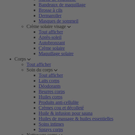
Bandeaux de maquillage
Brosse à cils
Dermaroller
Masques de sommeil
Crème solaire visage
Tout afficher
Après-soleil
Autobronzant
Crème solaire
Maquillage solaire
Corps
Tout afficher
Soin du corps
Tout afficher
Laits corps
Déodorants
Beurres corps
Huiles corps
Produits anti-cellulite
Crèmes cou et décolleté
Huile & infusion pour sauna
Huiles de massage & huiles essentielles
Soins intimes
Sprays corps
Nettoyage corps