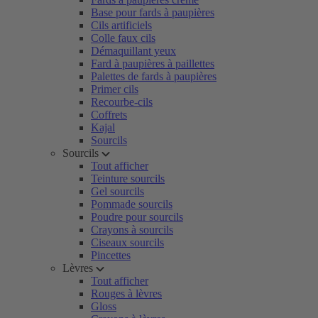
Base pour fards à paupières
Cils artificiels
Colle faux cils
Démaquillant yeux
Fard à paupières à paillettes
Palettes de fards à paupières
Primer cils
Recourbe-cils
Coffrets
Kajal
Sourcils
Sourcils
Tout afficher
Teinture sourcils
Gel sourcils
Pommade sourcils
Poudre pour sourcils
Crayons à sourcils
Ciseaux sourcils
Pincettes
Lèvres
Tout afficher
Rouges à lèvres
Gloss