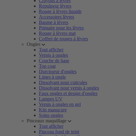
Crayons à lèvres
Repulpeur lèvres
Rouge à lèvres liquide
Accessoires lèvres
Baume à lèvres
Primaire pour les lèvres
Rouge à lèvres mat
Coffret de rouges à lèvres
Ongles
Tout afficher
Vernis à ongles
Couche de base
Top coat
Durcisseur d'ongles
Limes à ongle
Dissolvant pour cuticules
Dissolvant pour vernis à ongles
Faux ongles et design d'ongles
Lampes UV
Vernis à ongles en gel
Kits manucure
Soins ongles
Pinceaux maquillage
Tout afficher
Pinceau fond de teint