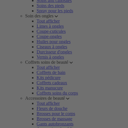
Soins anti callosités
Soins des pieds
Spray pour les pieds
Soin des ongles
Tout afficher
Limes à ongles
Coupe-cuticules
Coupe-ongles
Huiles pour ongles
Ciseaux à ongles
Durcisseur d'ongles
Vernis à ongles
Coffrets soins de beauté
Tout afficher
Coffrets de bain
Kits pédicure
Coffrets cadeaux
Kits manucure
Coffrets soins du corps
Accessoires de beauté
Tout afficher
Fleurs de douche
Brosses pour le corps
Brosses de massage
Gants autobronzants