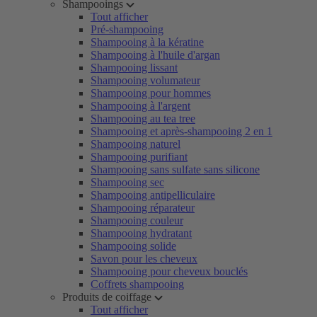
Shampooings
Tout afficher
Pré-shampooing
Shampooing à la kératine
Shampooing à l'huile d'argan
Shampooing lissant
Shampooing volumateur
Shampooing pour hommes
Shampooing à l'argent
Shampooing au tea tree
Shampooing et après-shampooing 2 en 1
Shampooing naturel
Shampooing purifiant
Shampooing sans sulfate sans silicone
Shampooing sec
Shampooing antipelliculaire
Shampooing réparateur
Shampooing couleur
Shampooing hydratant
Shampooing solide
Savon pour les cheveux
Shampooing pour cheveux bouclés
Coffrets shampooing
Produits de coiffage
Tout afficher