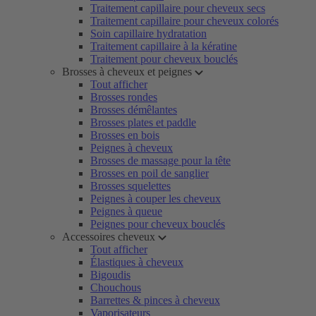
Traitement capillaire pour cheveux secs
Traitement capillaire pour cheveux colorés
Soin capillaire hydratation
Traitement capillaire à la kératine
Traitement pour cheveux bouclés
Brosses à cheveux et peignes
Tout afficher
Brosses rondes
Brosses démêlantes
Brosses plates et paddle
Brosses en bois
Peignes à cheveux
Brosses de massage pour la tête
Brosses en poil de sanglier
Brosses squelettes
Peignes à couper les cheveux
Peignes à queue
Peignes pour cheveux bouclés
Accessoires cheveux
Tout afficher
Élastiques à cheveux
Bigoudis
Chouchous
Barrettes & pinces à cheveux
Vaporisateurs