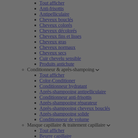
Tout afficher
Anti-frisottis
Antipelliculaire
Cheveux bouclés
Cheveux colorés
Cheveux décolorés
Cheveux fins et lisses
Cheveux gras
Cheveux normaux
Cheveux secs
Cuir chevelu sensible
Produits antichute
Conditionneur & après-shampoing
Tout afficher
Color-Conditioner
Conditionneur hydratant
Après-shampooing antipelliculaire
Conditionneur anti-frisottis
Après-shampooing réparateur
Après-shampooing cheveux bouclés
Après-shampooing solide
Conditionneur de volume
Masque capillaire & traitement capillaire
Tout afficher
Beurre capillaire