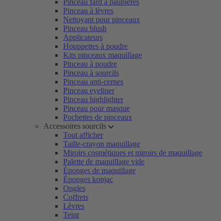
Pinceau fard à paupières
Pinceau à lèvres
Nettoyant pour pinceaux
Pinceau blush
Applicateurs
Houppettes à poudre
Kits pinceaux maquillage
Pinceau à poudre
Pinceau à sourcils
Pinceau anti-cernes
Pinceau eyeliner
Pinceau highlighter
Pinceau pour masque
Pochettes de pinceaux
Accessoires sourcils
Tout afficher
Taille-crayon maquillage
Miroirs cosmétiques et miroirs de maquillage
Palette de maquillage vide
Éponges de maquillage
Éponges konjac
Ongles
Coffrets
Lèvres
Teint