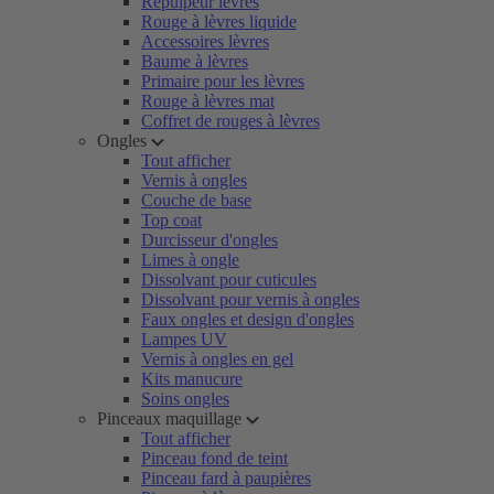
Repulpeur lèvres
Rouge à lèvres liquide
Accessoires lèvres
Baume à lèvres
Primaire pour les lèvres
Rouge à lèvres mat
Coffret de rouges à lèvres
Ongles
Tout afficher
Vernis à ongles
Couche de base
Top coat
Durcisseur d'ongles
Limes à ongle
Dissolvant pour cuticules
Dissolvant pour vernis à ongles
Faux ongles et design d'ongles
Lampes UV
Vernis à ongles en gel
Kits manucure
Soins ongles
Pinceaux maquillage
Tout afficher
Pinceau fond de teint
Pinceau fard à paupières