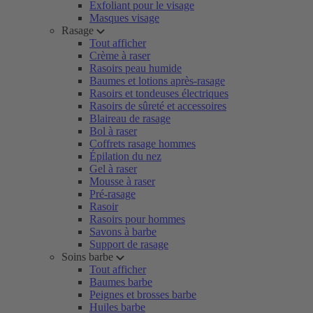
Exfoliant pour le visage
Masques visage
Rasage
Tout afficher
Crème à raser
Rasoirs peau humide
Baumes et lotions après-rasage
Rasoirs et tondeuses électriques
Rasoirs de sûreté et accessoires
Blaireau de rasage
Bol à raser
Coffrets rasage hommes
Épilation du nez
Gel à raser
Mousse à raser
Pré-rasage
Rasoir
Rasoirs pour hommes
Savons à barbe
Support de rasage
Soins barbe
Tout afficher
Baumes barbe
Peignes et brosses barbe
Huiles barbe