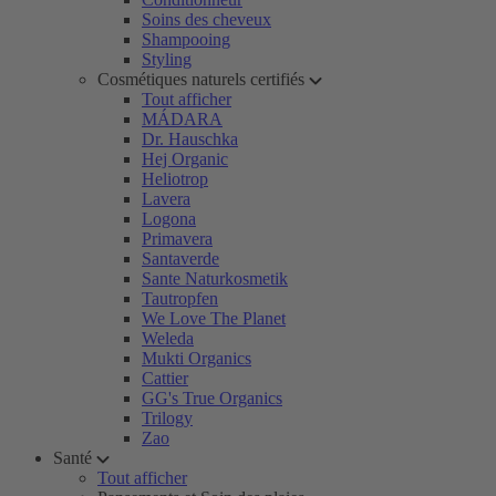
Soins des cheveux
Shampooing
Styling
Cosmétiques naturels certifiés
Tout afficher
MÁDARA
Dr. Hauschka
Hej Organic
Heliotrop
Lavera
Logona
Primavera
Santaverde
Sante Naturkosmetik
Tautropfen
We Love The Planet
Weleda
Mukti Organics
Cattier
GG's True Organics
Trilogy
Zao
Santé
Tout afficher