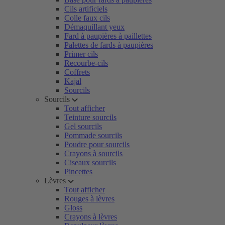
Cils artificiels
Colle faux cils
Démaquillant yeux
Fard à paupières à paillettes
Palettes de fards à paupières
Primer cils
Recourbe-cils
Coffrets
Kajal
Sourcils
Sourcils
Tout afficher
Teinture sourcils
Gel sourcils
Pommade sourcils
Poudre pour sourcils
Crayons à sourcils
Ciseaux sourcils
Pincettes
Lèvres
Tout afficher
Rouges à lèvres
Gloss
Crayons à lèvres