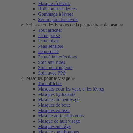
Masques à lèvres
Huile pour les lèvres
Gommage à lèvres
Sérum pour les lèvres
Soins selon les besoins de la peau/le type de peau
Tout afficher
Peau grasse
Peau mixte
Peau sensible
Peau sèche
Peau à imperfections
Soin anti-rides
Soin anti-rougeurs
Soin avec FPS
Masques pour le visage
Tout afficher
Masques pour les yeux et les lèvres
Masques hydratants
Masques de nettoyage
Masques de boue
Masques en tissu
Masque anti-points noirs
Masque de nuit visage
Masques anti-âge
Masques anti-boutons