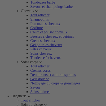
Tondeuses barbe
Savons et shampoings barbe
Cheveux
Tout afficher
Shampoings
Pommades cheveux
Coiffure
Chute et pousse cheveux
Brosses à cheveux et peignes
Crèmes cheveux
Gel pour les cheveux
Pâtes cheveux
Soins cheveux
Tondeuse à cheveux
Soins corps
Tout afficher
Crèmes corps
Déodorants et anti-transpirants
Gels douche
Nettoyage du corps & gommages
Savon
Soins intimes
Droguerie
Tout afficher
Soin du visage