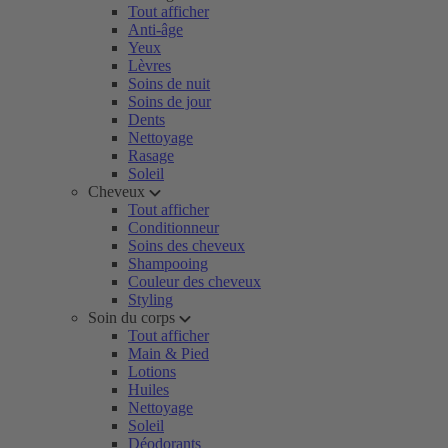
Tout afficher
Anti-âge
Yeux
Lèvres
Soins de nuit
Soins de jour
Dents
Nettoyage
Rasage
Soleil
Cheveux
Tout afficher
Conditionneur
Soins des cheveux
Shampooing
Couleur des cheveux
Styling
Soin du corps
Tout afficher
Main & Pied
Lotions
Huiles
Nettoyage
Soleil
Déodorants