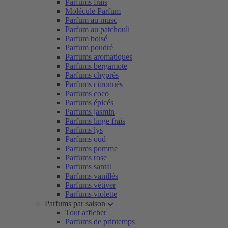
Parfums frais
Molécule Parfum
Parfum au musc
Parfum au patchouli
Parfum boisé
Parfum poudré
Parfums aromatiques
Parfums bergamote
Parfums chyprés
Parfums citronnés
Parfums coco
Parfums épicés
Parfums jasmin
Parfums linge frais
Parfums lys
Parfums oud
Parfums pomme
Parfums rose
Parfums santal
Parfums vanillés
Parfums vétiver
Parfums violette
Parfums par saison
Tout afficher
Parfums de printemps