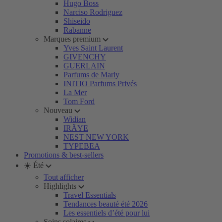
Hugo Boss
Narciso Rodriguez
Shiseido
Rabanne
Marques premium
Yves Saint Laurent
GIVENCHY
GUERLAIN
Parfums de Marly
INITIO Parfums Privés
La Mer
Tom Ford
Nouveau
Widian
IRÄYE
NEST NEW YORK
TYPEBEA
Promotions & best-sellers
☀️ Été
Tout afficher
Highlights
Travel Essentials
Tendances beauté été 2026
Les essentiels d’été pour lui
Soins solaires