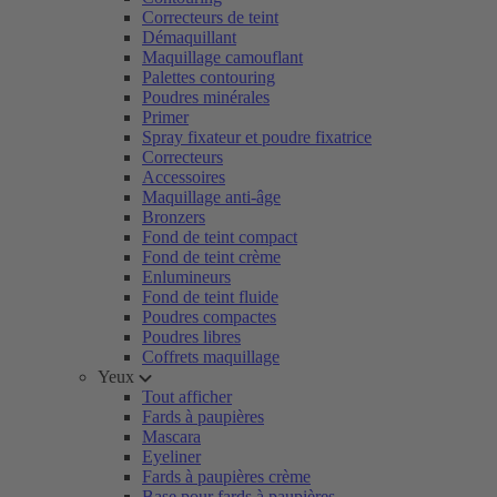
Correcteurs de teint
Démaquillant
Maquillage camouflant
Palettes contouring
Poudres minérales
Primer
Spray fixateur et poudre fixatrice
Correcteurs
Accessoires
Maquillage anti-âge
Bronzers
Fond de teint compact
Fond de teint crème
Enlumineurs
Fond de teint fluide
Poudres compactes
Poudres libres
Coffrets maquillage
Yeux
Tout afficher
Fards à paupières
Mascara
Eyeliner
Fards à paupières crème
Base pour fards à paupières