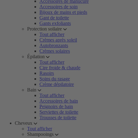
Accessoires de manucure
Accessoires de soin
Bijoux de mains et pieds
Gant de toilette
Gants exfoliants
Protection soilaire
Tout afficher
Crèmes après soleil
Autobronzants
Crèmes solaires
Épilation
Tout afficher
Cire froide & chaude
Rasoirs
Soins du rasage
Crème dépilatoire
Bain
Tout afficher
Accessoires de bain
Peignoirs de bain
Serviettes de toilette
Trousses de toilette
Cheveux
Tout afficher
Shampooings