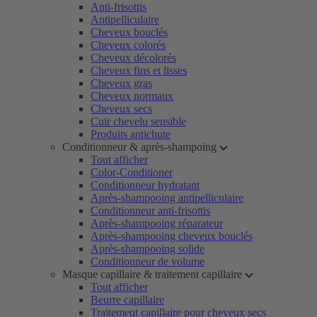
Anti-frisottis
Antipelliculaire
Cheveux bouclés
Cheveux colorés
Cheveux décolorés
Cheveux fins et lisses
Cheveux gras
Cheveux normaux
Cheveux secs
Cuir chevelu sensible
Produits antichute
Conditionneur & après-shampoing
Tout afficher
Color-Conditioner
Conditionneur hydratant
Après-shampooing antipelliculaire
Conditionneur anti-frisottis
Après-shampooing réparateur
Après-shampooing cheveux bouclés
Après-shampooing solide
Conditionneur de volume
Masque capillaire & traitement capillaire
Tout afficher
Beurre capillaire
Traitement capillaire pour cheveux secs