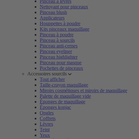
Pinceau à lèvres
Nettoyant pour pinceaux
Pinceau blush
Applicateurs
Houppettes à poudre
Kits pinceaux maquillage
Pinceau à poudre
Pinceau à sourcils
Pinceau anti-cernes
Pinceau eyeliner
Pinceau highlighter
Pinceau pour masque
Pochettes de pinceaux
Accessoires sourcils
Tout afficher
Taille-crayon maquillage
Miroirs cosmétiques et miroirs de maquillage
Palette de maquillage vide
Éponges de maquillage
Éponges konjac
Ongles
Coffrets
Lèvres
Teint
Yeux