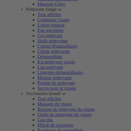
Masques Glow
Nettoyant visage
Tout afficher
Gommage visage
Lotion tonique
Eau micellaire
Gel nettoyant
Huile nettoyante
Cotons démaquillants
Crème nettoyante
Démaquillant
Kit nettoyage visage
Lait nettoyant
Lingettes démaquillantes
Mousse nettoyante
Poudre de nettoyage
Savon pour le visage
Accessoires beauté
Tout afficher
Massage du visage
Brosses de nettoyage du visage
Outils de nettoyage du visage
Gua sha
Miroir de courtoisie
Bandeaux de maquillage