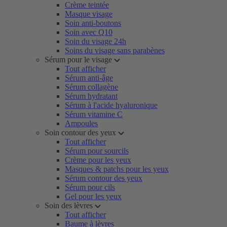
Crème teintée
Masque visage
Soin anti-boutons
Soin avec Q10
Soin du visage 24h
Soins du visage sans parabènes
Sérum pour le visage
Tout afficher
Sérum anti-âge
Sérum collagène
Sérum hydratant
Sérum à l'acide hyaluronique
Sérum vitamine C
Ampoules
Soin contour des yeux
Tout afficher
Sérum pour sourcils
Crème pour les yeux
Masques & patchs pour les yeux
Sérum contour des yeux
Sérum pour cils
Gel pour les yeux
Soin des lèvres
Tout afficher
Baume à lèvres