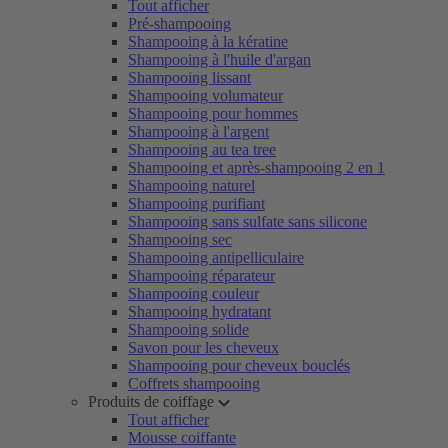
Tout afficher
Pré-shampooing
Shampooing à la kératine
Shampooing à l'huile d'argan
Shampooing lissant
Shampooing volumateur
Shampooing pour hommes
Shampooing à l'argent
Shampooing au tea tree
Shampooing et après-shampooing 2 en 1
Shampooing naturel
Shampooing purifiant
Shampooing sans sulfate sans silicone
Shampooing sec
Shampooing antipelliculaire
Shampooing réparateur
Shampooing couleur
Shampooing hydratant
Shampooing solide
Savon pour les cheveux
Shampooing pour cheveux bouclés
Coffrets shampooing
Produits de coiffage
Tout afficher
Mousse coiffante