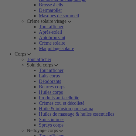
Brosse à cils
Dermaroller
Masques de sommeil
Crème solaire visage
Tout afficher
Après-soleil
Autobronzant
Crème solaire
Maquillage solaire
Corps
Tout afficher
Soin du corps
Tout afficher
Laits corps
Déodorants
Beurres corps
Huiles corps
Produits anti-cellulite
Crèmes cou et décolleté
Huile & infusion pour sauna
Huiles de massage & huiles essentielles
Soins intimes
Sprays corps
Nettoyage corps
Tout afficher