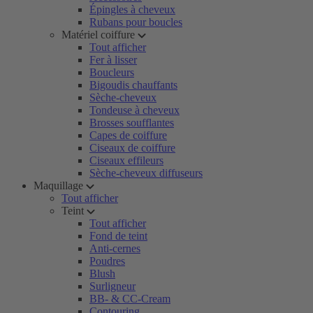
Épingles à cheveux
Rubans pour boucles
Matériel coiffure
Tout afficher
Fer à lisser
Boucleurs
Bigoudis chauffants
Sèche-cheveux
Tondeuse à cheveux
Brosses soufflantes
Capes de coiffure
Ciseaux de coiffure
Ciseaux effileurs
Sèche-cheveux diffuseurs
Maquillage
Tout afficher
Teint
Tout afficher
Fond de teint
Anti-cernes
Poudres
Blush
Surligneur
BB- & CC-Cream
Contouring