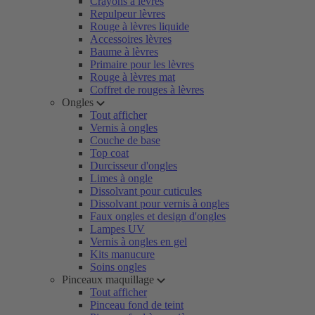
Crayons à lèvres
Repulpeur lèvres
Rouge à lèvres liquide
Accessoires lèvres
Baume à lèvres
Primaire pour les lèvres
Rouge à lèvres mat
Coffret de rouges à lèvres
Ongles
Tout afficher
Vernis à ongles
Couche de base
Top coat
Durcisseur d'ongles
Limes à ongle
Dissolvant pour cuticules
Dissolvant pour vernis à ongles
Faux ongles et design d'ongles
Lampes UV
Vernis à ongles en gel
Kits manucure
Soins ongles
Pinceaux maquillage
Tout afficher
Pinceau fond de teint