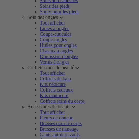
Soins anti callosités
Soins des pieds
Spray pour les pieds
Soin des ongles
Tout afficher
Limes à ongles
Coupe-cuticules
Coupe-ongles
Huiles pour ongles
Ciseaux à ongles
Durcisseur d'ongles
Vernis à ongles
Coffrets soins de beauté
Tout afficher
Coffrets de bain
Kits pédicure
Coffrets cadeaux
Kits manucure
Coffrets soins du corps
Accessoires de beauté
Tout afficher
Fleurs de douche
Brosses pour le corps
Brosses de massage
Gants autobronzants