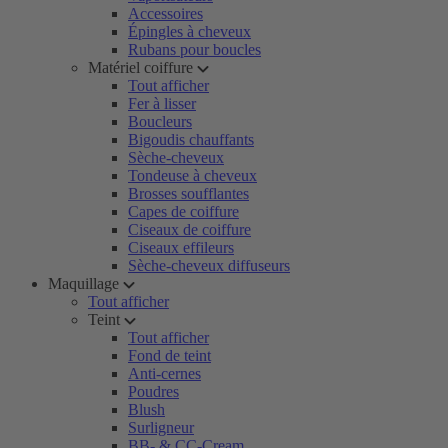
Accessoires
Épingles à cheveux
Rubans pour boucles
Matériel coiffure
Tout afficher
Fer à lisser
Boucleurs
Bigoudis chauffants
Sèche-cheveux
Tondeuse à cheveux
Brosses soufflantes
Capes de coiffure
Ciseaux de coiffure
Ciseaux effileurs
Sèche-cheveux diffuseurs
Maquillage
Tout afficher
Teint
Tout afficher
Fond de teint
Anti-cernes
Poudres
Blush
Surligneur
BB- & CC-Cream