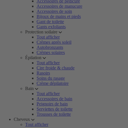
Accessoires de pédicure
Accessoires de manucure
Accessoires de soin
Bijoux de mains et pieds
Gant de toilette
Gants exfoliants
Protection soilaire
Tout afficher
Crèmes après soleil
Autobronzants
Crèmes solaires
Épilation
Tout afficher
Cire froide & chaude
Rasoirs
Soins du rasage
Crème dépilatoire
Bain
Tout afficher
Accessoires de bain
Peignoirs de bain
Serviettes de toilette
Trousses de toilette
Cheveux
Tout afficher