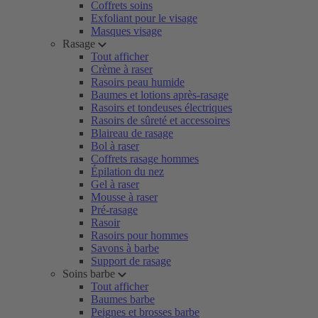
Coffrets soins
Exfoliant pour le visage
Masques visage
Rasage
Tout afficher
Crème à raser
Rasoirs peau humide
Baumes et lotions après-rasage
Rasoirs et tondeuses électriques
Rasoirs de sûreté et accessoires
Blaireau de rasage
Bol à raser
Coffrets rasage hommes
Épilation du nez
Gel à raser
Mousse à raser
Pré-rasage
Rasoir
Rasoirs pour hommes
Savons à barbe
Support de rasage
Soins barbe
Tout afficher
Baumes barbe
Peignes et brosses barbe