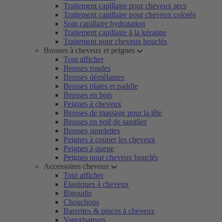
Traitement capillaire pour cheveux secs
Traitement capillaire pour cheveux colorés
Soin capillaire hydratation
Traitement capillaire à la kératine
Traitement pour cheveux bouclés
Brosses à cheveux et peignes
Tout afficher
Brosses rondes
Brosses démêlantes
Brosses plates et paddle
Brosses en bois
Peignes à cheveux
Brosses de massage pour la tête
Brosses en poil de sanglier
Brosses squelettes
Peignes à couper les cheveux
Peignes à queue
Peignes pour cheveux bouclés
Accessoires cheveux
Tout afficher
Élastiques à cheveux
Bigoudis
Chouchous
Barrettes & pinces à cheveux
Vaporisateurs