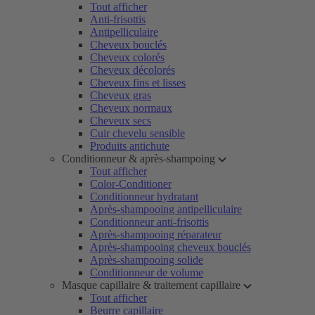
Tout afficher
Anti-frisottis
Antipelliculaire
Cheveux bouclés
Cheveux colorés
Cheveux décolorés
Cheveux fins et lisses
Cheveux gras
Cheveux normaux
Cheveux secs
Cuir chevelu sensible
Produits antichute
Conditionneur & après-shampoing
Tout afficher
Color-Conditioner
Conditionneur hydratant
Après-shampooing antipelliculaire
Conditionneur anti-frisottis
Après-shampooing réparateur
Après-shampooing cheveux bouclés
Après-shampooing solide
Conditionneur de volume
Masque capillaire & traitement capillaire
Tout afficher
Beurre capillaire