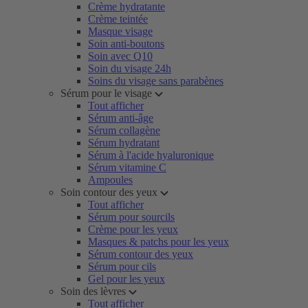
Crème hydratante
Crème teintée
Masque visage
Soin anti-boutons
Soin avec Q10
Soin du visage 24h
Soins du visage sans parabènes
Sérum pour le visage
Tout afficher
Sérum anti-âge
Sérum collagène
Sérum hydratant
Sérum à l'acide hyaluronique
Sérum vitamine C
Ampoules
Soin contour des yeux
Tout afficher
Sérum pour sourcils
Crème pour les yeux
Masques & patchs pour les yeux
Sérum contour des yeux
Sérum pour cils
Gel pour les yeux
Soin des lèvres
Tout afficher