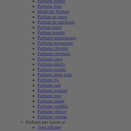
Parfums fruités
Parfums frais
Molécule Parfum
Parfum au musc
Parfum au patchouli
Parfum boisé
Parfum poudré
Parfums aromatiques
Parfums bergamote
Parfums chyprés
Parfums citronnés
Parfums coco
Parfums épicés
Parfums jasmin
Parfums linge frais
Parfums lys
Parfums oud
Parfums pomme
Parfums rose
Parfums santal
Parfums vanillés
Parfums vétiver
Parfums violette
Parfums par saison
Tout afficher