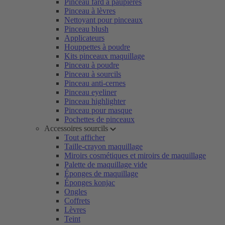
Pinceau fard à paupières
Pinceau à lèvres
Nettoyant pour pinceaux
Pinceau blush
Applicateurs
Houppettes à poudre
Kits pinceaux maquillage
Pinceau à poudre
Pinceau à sourcils
Pinceau anti-cernes
Pinceau eyeliner
Pinceau highlighter
Pinceau pour masque
Pochettes de pinceaux
Accessoires sourcils
Tout afficher
Taille-crayon maquillage
Miroirs cosmétiques et miroirs de maquillage
Palette de maquillage vide
Éponges de maquillage
Éponges konjac
Ongles
Coffrets
Lèvres
Teint