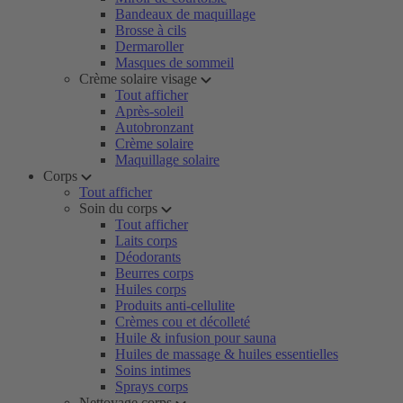
Bandeaux de maquillage
Brosse à cils
Dermaroller
Masques de sommeil
Crème solaire visage
Tout afficher
Après-soleil
Autobronzant
Crème solaire
Maquillage solaire
Corps
Tout afficher
Soin du corps
Tout afficher
Laits corps
Déodorants
Beurres corps
Huiles corps
Produits anti-cellulite
Crèmes cou et décolleté
Huile & infusion pour sauna
Huiles de massage & huiles essentielles
Soins intimes
Sprays corps
Nettoyage corps