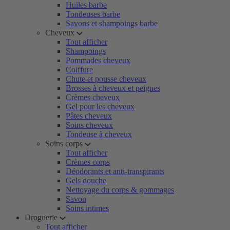
Huiles barbe
Tondeuses barbe
Savons et shampoings barbe
Cheveux
Tout afficher
Shampoings
Pommades cheveux
Coiffure
Chute et pousse cheveux
Brosses à cheveux et peignes
Crèmes cheveux
Gel pour les cheveux
Pâtes cheveux
Soins cheveux
Tondeuse à cheveux
Soins corps
Tout afficher
Crèmes corps
Déodorants et anti-transpirants
Gels douche
Nettoyage du corps & gommages
Savon
Soins intimes
Droguerie
Tout afficher