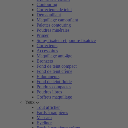
Contouring
Correcteurs de teint
Démaquillant
Maquillage camouflant
Palettes contouring
Poudres minérales
Primer
Spray fixateur et poudre fixatrice
Correcteurs
Accessoires
Maquillage anti-âge
Bronzers
Fond de teint compact
Fond de teint crème
Enlumineurs
Fond de teint fluide
Poudres compactes
Poudres libres
Coffrets maquillage
Yeux
Tout afficher
Fards à paupières
Mascara
Eyeliner
Fards à paupières crème