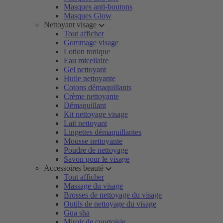
Masques anti-boutons
Masques Glow
Nettoyant visage
Tout afficher
Gommage visage
Lotion tonique
Eau micellaire
Gel nettoyant
Huile nettoyante
Cotons démaquillants
Crème nettoyante
Démaquillant
Kit nettoyage visage
Lait nettoyant
Lingettes démaquillantes
Mousse nettoyante
Poudre de nettoyage
Savon pour le visage
Accessoires beauté
Tout afficher
Massage du visage
Brosses de nettoyage du visage
Outils de nettoyage du visage
Gua sha
Miroir de courtoisie