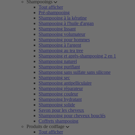
Shampooings
Tout afficher
Pré-shampooing
Shampooing à la kératine
Shampooing à l'huile d'argan
Shampooing lissant
Shampooing volumateur
Shampooing pour hommes
Shampooing à l'argent
Shampooing au tea tree
Shampooing et après-shampooing 2 en 1
Shampooing naturel
Shampooing purifiant
Shampooing sans sulfate sans silicone
Shampooing sec
Shampooing antipelliculaire
Shampooing réparateur
Shampooing couleur
Shampooing hydratant
Shampooing solide
Savon pour les cheveux
Shampooing pour cheveux bouclés
Coffrets shampooing
Produits de coiffage
Tout afficher