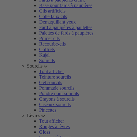
Base pour fards à paupières
Cils artificiels
Colle faux cils
Démaquillant yeux
Fard à paupières à paillettes
Palettes de fards à paupières
Primer cils
Recourbe-cils
Coffrets
Kajal
Sourcils
Sourcils
Tout afficher
Teinture sourcils
Gel sourcils
Pommade sourcils
Poudre pour sourcils
Crayons à sourcils
Ciseaux sourcils
Pincettes
Lèvres
Tout afficher
Rouges à lèvres
Gloss