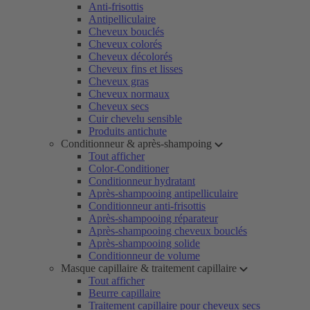
Anti-frisottis
Antipelliculaire
Cheveux bouclés
Cheveux colorés
Cheveux décolorés
Cheveux fins et lisses
Cheveux gras
Cheveux normaux
Cheveux secs
Cuir chevelu sensible
Produits antichute
Conditionneur & après-shampoing
Tout afficher
Color-Conditioner
Conditionneur hydratant
Après-shampooing antipelliculaire
Conditionneur anti-frisottis
Après-shampooing réparateur
Après-shampooing cheveux bouclés
Après-shampooing solide
Conditionneur de volume
Masque capillaire & traitement capillaire
Tout afficher
Beurre capillaire
Traitement capillaire pour cheveux secs