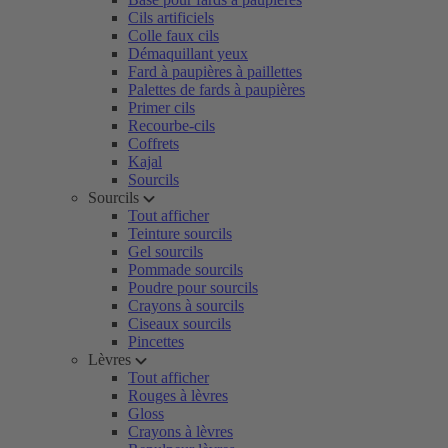
Cils artificiels
Colle faux cils
Démaquillant yeux
Fard à paupières à paillettes
Palettes de fards à paupières
Primer cils
Recourbe-cils
Coffrets
Kajal
Sourcils
Sourcils
Tout afficher
Teinture sourcils
Gel sourcils
Pommade sourcils
Poudre pour sourcils
Crayons à sourcils
Ciseaux sourcils
Pincettes
Lèvres
Tout afficher
Rouges à lèvres
Gloss
Crayons à lèvres