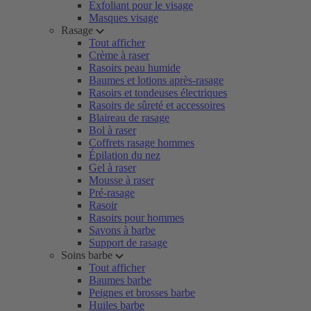
Exfoliant pour le visage
Masques visage
Rasage
Tout afficher
Crème à raser
Rasoirs peau humide
Baumes et lotions après-rasage
Rasoirs et tondeuses électriques
Rasoirs de sûreté et accessoires
Blaireau de rasage
Bol à raser
Coffrets rasage hommes
Épilation du nez
Gel à raser
Mousse à raser
Pré-rasage
Rasoir
Rasoirs pour hommes
Savons à barbe
Support de rasage
Soins barbe
Tout afficher
Baumes barbe
Peignes et brosses barbe
Huiles barbe