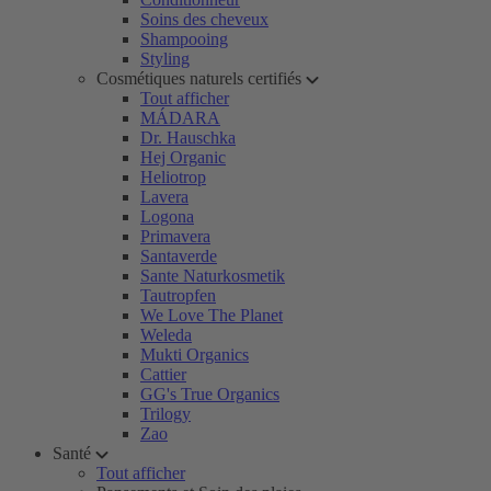
Soins des cheveux
Shampooing
Styling
Cosmétiques naturels certifiés
Tout afficher
MÁDARA
Dr. Hauschka
Hej Organic
Heliotrop
Lavera
Logona
Primavera
Santaverde
Sante Naturkosmetik
Tautropfen
We Love The Planet
Weleda
Mukti Organics
Cattier
GG's True Organics
Trilogy
Zao
Santé
Tout afficher