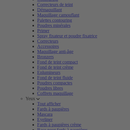
Correcteurs de teint
Démaquillant
Maquillage camouflant
Palettes contouring
Poudres minérales
Primer
Spray fixateur et poudre fixatrice
Correcteurs
Accessoires
Maquillage anti-âge
Bronzers
Fond de teint compact
Fond de teint crème
Enlumineurs
Fond de teint fluide
Poudres compactes
Poudres libres
Coffrets maquillage
Yeux
Tout afficher
Fards à paupières
Mascara
Eyeliner
Fards à paupières crème
Base pour fards à paupières