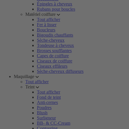
Épingles à cheveux
Rubans pour boucles
Matériel coiffure
Tout afficher
Fer à lisser
Boucleurs
Bigoudis chauffants
Sèche-cheveux
Tondeuse à cheveux
Brosses soufflantes
Capes de coiffure
Ciseaux de coiffure
Ciseaux effileurs
Sèche-cheveux diffuseurs
Maquillage
Tout afficher
Teint
Tout afficher
Fond de teint
Anti-cernes
Poudres
Blush
Surligneur
BB- & CC-Cream
Contouring