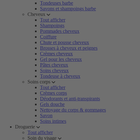
Tondeuses barbe
Savons et shampoings barbe
Cheveux
Tout afficher
Shampoings
Pommades cheveux
Coiffure
Chute et pousse cheveux
Brosses à cheveux et peignes
Crèmes cheveux
Gel pour les cheveux
Pâtes cheveux
Soins cheveux
Tondeuse à cheveux
Soins corps
Tout afficher
Crèmes corps
Déodorants et anti-transpirants
Gels douche
Nettoyage du corps & gommages
Savon
Soins intimes
Droguerie
Tout afficher
Soin du visage