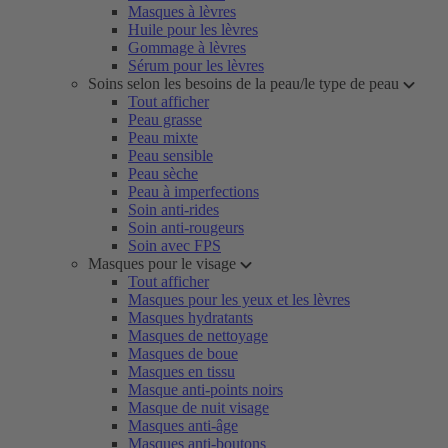
Masques à lèvres
Huile pour les lèvres
Gommage à lèvres
Sérum pour les lèvres
Soins selon les besoins de la peau/le type de peau
Tout afficher
Peau grasse
Peau mixte
Peau sensible
Peau sèche
Peau à imperfections
Soin anti-rides
Soin anti-rougeurs
Soin avec FPS
Masques pour le visage
Tout afficher
Masques pour les yeux et les lèvres
Masques hydratants
Masques de nettoyage
Masques de boue
Masques en tissu
Masque anti-points noirs
Masque de nuit visage
Masques anti-âge
Masques anti-boutons