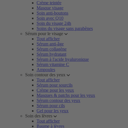
Crème teintée
Masque visage
Soin anti-boutons
Soin avec Q10
Soin du visage 24h
Soins du visage sans parabènes
Sérum pour le visage
Tout afficher
Sérum anti-âge
Sérum collagène
Sérum hydratant
Sérum à l'acide hyaluronique
Sérum vitamine C
Ampoules
Soin contour des yeux
Tout afficher
Sérum pour sourcils
Crème pour les yeux
Masques & patchs pour les yeux
Sérum contour des yeux
Sérum pour cils
Gel pour les yeux
Soin des lèvres
Tout afficher
Baume à lèvres