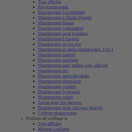
Tout afficher
Pré-shampooing
Shampooing à la kératine
Shampooing à l'huile d'argan
Shampooing lissant
Shampooing volumateur
Shampooing pour hommes
Shampooing à l'argent
Shampooing au tea tree
Shampooing et après-shampooing 2 en 1
Shampooing naturel
Shampooing purifiant
Shampooing sans sulfate sans silicone
Shampooing sec
Shampooing antipelliculaire
Shampooing réparateur
Shampooing couleur
Shampooing hydratant
Shampooing solide
Savon pour les cheveux
Shampooing pour cheveux bouclés
Coffrets shampooing
Produits de coiffage
Tout afficher
Mousse coiffante