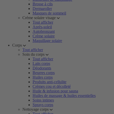
Brosse à cils
Dermaroller
Masques de sommeil
Crème solaire visage
Tout afficher
Après-soleil
Autobronzant
Crème solaire
Maquillage solaire
Corps
Tout afficher
Soin du corps
Tout afficher
Laits corps
Déodorants
Beurres corps
Huiles corps
Produits anti-cellulite
Crèmes cou et décolleté
Huile & infusion pour sauna
Huiles de massage & huiles essentielles
Soins intimes
Sprays corps
Nettoyage corps
Tout afficher