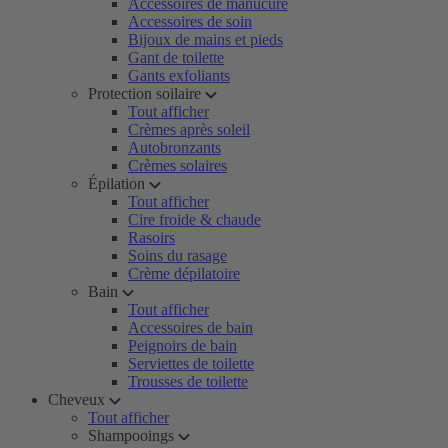
Accessoires de manucure
Accessoires de soin
Bijoux de mains et pieds
Gant de toilette
Gants exfoliants
Protection soilaire
Tout afficher
Crèmes après soleil
Autobronzants
Crèmes solaires
Épilation
Tout afficher
Cire froide & chaude
Rasoirs
Soins du rasage
Crème dépilatoire
Bain
Tout afficher
Accessoires de bain
Peignoirs de bain
Serviettes de toilette
Trousses de toilette
Cheveux
Tout afficher
Shampooings