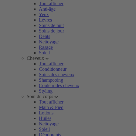
Tout afficher
Anti-âge
Yeux
Lèvres
Soins de nuit
Soins de jour
Dents
Nettoyage
Rasage
Soleil
Cheveux
Tout afficher
Conditionneur
Soins des cheveux
Shampooing
Couleur des cheveux
Styling
Soin du corps
Tout afficher
Main & Pied
Lotions
Huiles
Nettoyage
Soleil
Déodorants