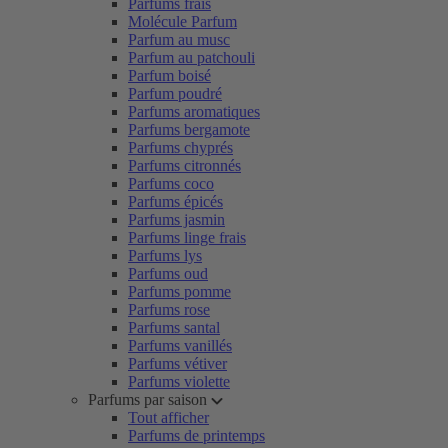
Parfums frais
Molécule Parfum
Parfum au musc
Parfum au patchouli
Parfum boisé
Parfum poudré
Parfums aromatiques
Parfums bergamote
Parfums chyprés
Parfums citronnés
Parfums coco
Parfums épicés
Parfums jasmin
Parfums linge frais
Parfums lys
Parfums oud
Parfums pomme
Parfums rose
Parfums santal
Parfums vanillés
Parfums vétiver
Parfums violette
Parfums par saison
Tout afficher
Parfums de printemps