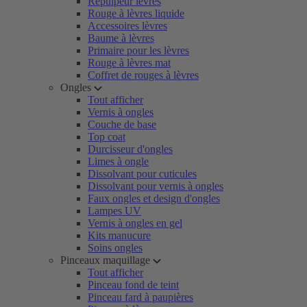
Repulpeur lèvres
Rouge à lèvres liquide
Accessoires lèvres
Baume à lèvres
Primaire pour les lèvres
Rouge à lèvres mat
Coffret de rouges à lèvres
Ongles
Tout afficher
Vernis à ongles
Couche de base
Top coat
Durcisseur d'ongles
Limes à ongle
Dissolvant pour cuticules
Dissolvant pour vernis à ongles
Faux ongles et design d'ongles
Lampes UV
Vernis à ongles en gel
Kits manucure
Soins ongles
Pinceaux maquillage
Tout afficher
Pinceau fond de teint
Pinceau fard à paupières