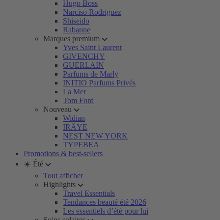
Hugo Boss
Narciso Rodriguez
Shiseido
Rabanne
Marques premium
Yves Saint Laurent
GIVENCHY
GUERLAIN
Parfums de Marly
INITIO Parfums Privés
La Mer
Tom Ford
Nouveau
Widian
IRÄYE
NEST NEW YORK
TYPEBEA
Promotions & best-sellers
☀️ Été
Tout afficher
Highlights
Travel Essentials
Tendances beauté été 2026
Les essentiels d’été pour lui
Soins solaires