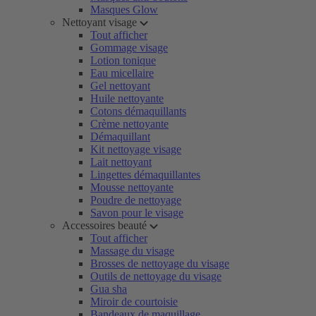
Masques Glow
Nettoyant visage
Tout afficher
Gommage visage
Lotion tonique
Eau micellaire
Gel nettoyant
Huile nettoyante
Cotons démaquillants
Crème nettoyante
Démaquillant
Kit nettoyage visage
Lait nettoyant
Lingettes démaquillantes
Mousse nettoyante
Poudre de nettoyage
Savon pour le visage
Accessoires beauté
Tout afficher
Massage du visage
Brosses de nettoyage du visage
Outils de nettoyage du visage
Gua sha
Miroir de courtoisie
Bandeaux de maquillage