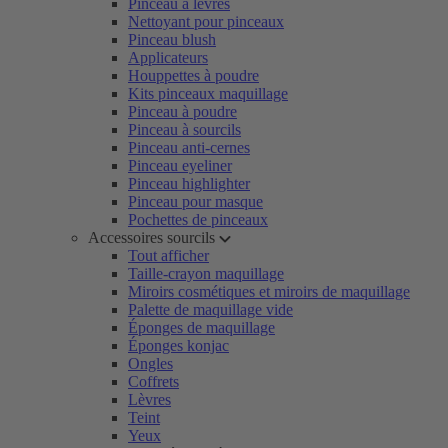
Pinceau à lèvres
Nettoyant pour pinceaux
Pinceau blush
Applicateurs
Houppettes à poudre
Kits pinceaux maquillage
Pinceau à poudre
Pinceau à sourcils
Pinceau anti-cernes
Pinceau eyeliner
Pinceau highlighter
Pinceau pour masque
Pochettes de pinceaux
Accessoires sourcils
Tout afficher
Taille-crayon maquillage
Miroirs cosmétiques et miroirs de maquillage
Palette de maquillage vide
Éponges de maquillage
Éponges konjac
Ongles
Coffrets
Lèvres
Teint
Yeux