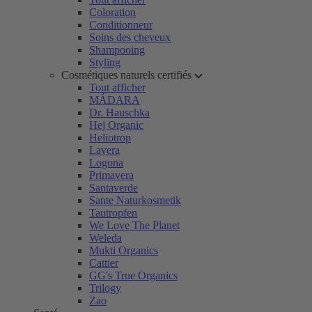
Coloration
Conditionneur
Soins des cheveux
Shampooing
Styling
Cosmétiques naturels certifiés
Tout afficher
MÁDARA
Dr. Hauschka
Hej Organic
Heliotrop
Lavera
Logona
Primavera
Santaverde
Sante Naturkosmetik
Tautropfen
We Love The Planet
Weleda
Mukti Organics
Cattier
GG's True Organics
Trilogy
Zao