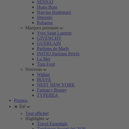
SENSAI
Hugo Boss
Narciso Rodriguez
Shiseido
Rabanne
Marques premium
Yves Saint Laurent
GIVENCHY
GUERLAIN
Parfums de Marly
INITIO Parfums Privés
La Mer
Tom Ford
Nouveau
Widian
IRÄYE
NEST NEW YORK
Farmacy Beauty
TYPEBEA
Promos
☀️ Été
Tout afficher
Highlights
Travel Essentials
Tendances beauté été 2026