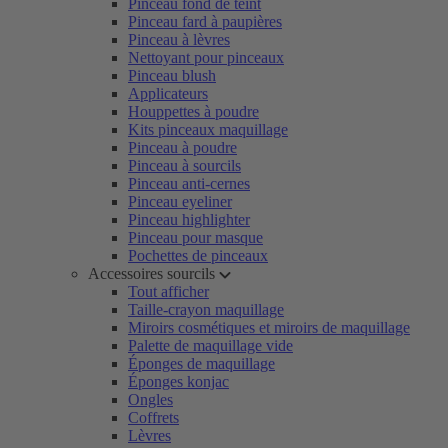
Pinceau fond de teint
Pinceau fard à paupières
Pinceau à lèvres
Nettoyant pour pinceaux
Pinceau blush
Applicateurs
Houppettes à poudre
Kits pinceaux maquillage
Pinceau à poudre
Pinceau à sourcils
Pinceau anti-cernes
Pinceau eyeliner
Pinceau highlighter
Pinceau pour masque
Pochettes de pinceaux
Accessoires sourcils
Tout afficher
Taille-crayon maquillage
Miroirs cosmétiques et miroirs de maquillage
Palette de maquillage vide
Éponges de maquillage
Éponges konjac
Ongles
Coffrets
Lèvres