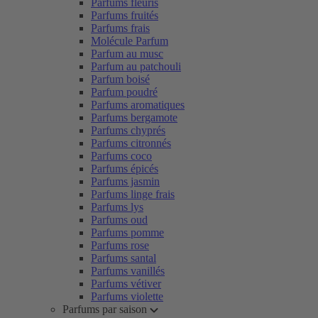
Parfums fleuris
Parfums fruités
Parfums frais
Molécule Parfum
Parfum au musc
Parfum au patchouli
Parfum boisé
Parfum poudré
Parfums aromatiques
Parfums bergamote
Parfums chyprés
Parfums citronnés
Parfums coco
Parfums épicés
Parfums jasmin
Parfums linge frais
Parfums lys
Parfums oud
Parfums pomme
Parfums rose
Parfums santal
Parfums vanillés
Parfums vétiver
Parfums violette
Parfums par saison