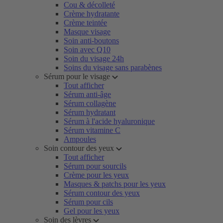
Cou & décolleté
Crème hydratante
Crème teintée
Masque visage
Soin anti-boutons
Soin avec Q10
Soin du visage 24h
Soins du visage sans parabènes
Sérum pour le visage
Tout afficher
Sérum anti-âge
Sérum collagène
Sérum hydratant
Sérum à l'acide hyaluronique
Sérum vitamine C
Ampoules
Soin contour des yeux
Tout afficher
Sérum pour sourcils
Crème pour les yeux
Masques & patchs pour les yeux
Sérum contour des yeux
Sérum pour cils
Gel pour les yeux
Soin des lèvres