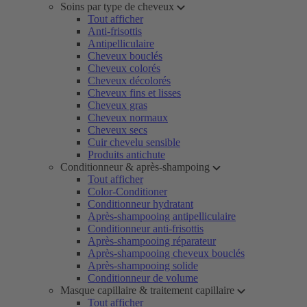
Soins par type de cheveux
Tout afficher
Anti-frisottis
Antipelliculaire
Cheveux bouclés
Cheveux colorés
Cheveux décolorés
Cheveux fins et lisses
Cheveux gras
Cheveux normaux
Cheveux secs
Cuir chevelu sensible
Produits antichute
Conditionneur & après-shampoing
Tout afficher
Color-Conditioner
Conditionneur hydratant
Après-shampooing antipelliculaire
Conditionneur anti-frisottis
Après-shampooing réparateur
Après-shampooing cheveux bouclés
Après-shampooing solide
Conditionneur de volume
Masque capillaire & traitement capillaire
Tout afficher