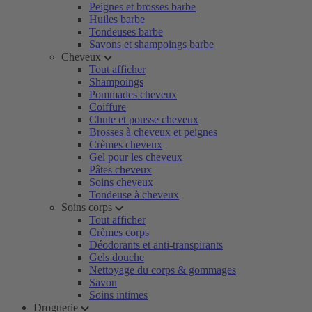
Peignes et brosses barbe
Huiles barbe
Tondeuses barbe
Savons et shampoings barbe
Cheveux
Tout afficher
Shampoings
Pommades cheveux
Coiffure
Chute et pousse cheveux
Brosses à cheveux et peignes
Crèmes cheveux
Gel pour les cheveux
Pâtes cheveux
Soins cheveux
Tondeuse à cheveux
Soins corps
Tout afficher
Crèmes corps
Déodorants et anti-transpirants
Gels douche
Nettoyage du corps & gommages
Savon
Soins intimes
Droguerie