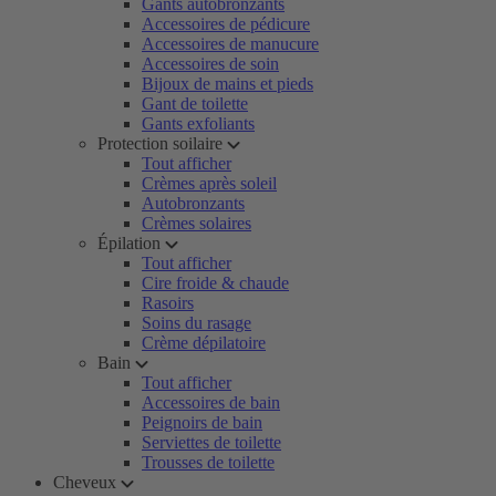
Gants autobronzants
Accessoires de pédicure
Accessoires de manucure
Accessoires de soin
Bijoux de mains et pieds
Gant de toilette
Gants exfoliants
Protection soilaire
Tout afficher
Crèmes après soleil
Autobronzants
Crèmes solaires
Épilation
Tout afficher
Cire froide & chaude
Rasoirs
Soins du rasage
Crème dépilatoire
Bain
Tout afficher
Accessoires de bain
Peignoirs de bain
Serviettes de toilette
Trousses de toilette
Cheveux