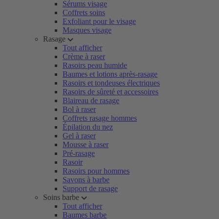
Sérums visage
Coffrets soins
Exfoliant pour le visage
Masques visage
Rasage
Tout afficher
Crème à raser
Rasoirs peau humide
Baumes et lotions après-rasage
Rasoirs et tondeuses électriques
Rasoirs de sûreté et accessoires
Blaireau de rasage
Bol à raser
Coffrets rasage hommes
Épilation du nez
Gel à raser
Mousse à raser
Pré-rasage
Rasoir
Rasoirs pour hommes
Savons à barbe
Support de rasage
Soins barbe
Tout afficher
Baumes barbe