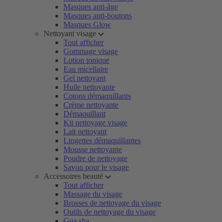
Masques anti-âge
Masques anti-boutons
Masques Glow
Nettoyant visage
Tout afficher
Gommage visage
Lotion tonique
Eau micellaire
Gel nettoyant
Huile nettoyante
Cotons démaquillants
Crème nettoyante
Démaquillant
Kit nettoyage visage
Lait nettoyant
Lingettes démaquillantes
Mousse nettoyante
Poudre de nettoyage
Savon pour le visage
Accessoires beauté
Tout afficher
Massage du visage
Brosses de nettoyage du visage
Outils de nettoyage du visage
Gua sha