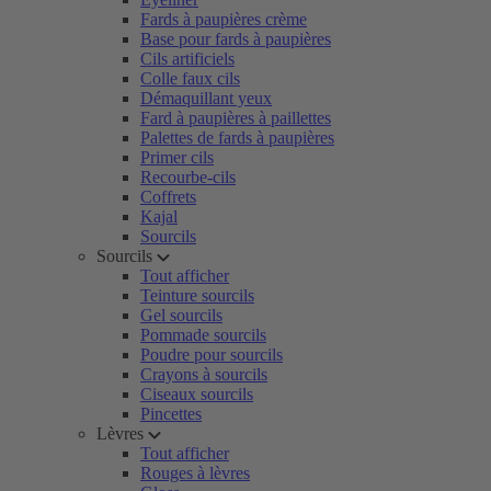
Fards à paupières crème
Base pour fards à paupières
Cils artificiels
Colle faux cils
Démaquillant yeux
Fard à paupières à paillettes
Palettes de fards à paupières
Primer cils
Recourbe-cils
Coffrets
Kajal
Sourcils
Sourcils
Tout afficher
Teinture sourcils
Gel sourcils
Pommade sourcils
Poudre pour sourcils
Crayons à sourcils
Ciseaux sourcils
Pincettes
Lèvres
Tout afficher
Rouges à lèvres