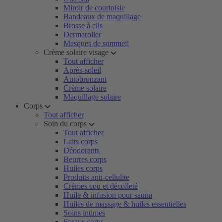
Miroir de courtoisie
Bandeaux de maquillage
Brosse à cils
Dermaroller
Masques de sommeil
Crème solaire visage
Tout afficher
Après-soleil
Autobronzant
Crème solaire
Maquillage solaire
Corps
Tout afficher
Soin du corps
Tout afficher
Laits corps
Déodorants
Beurres corps
Huiles corps
Produits anti-cellulite
Crèmes cou et décolleté
Huile & infusion pour sauna
Huiles de massage & huiles essentielles
Soins intimes
Sprays corps