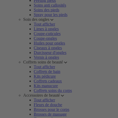
Peeling pieds
Soins anti callosités
Soins des pieds
Spray pour les pieds
Soin des ongles
Tout afficher
Limes à ongles
Coupe-cuticules
Coupe-ongles
Huiles pour ongles
Ciseaux à ongles
Durcisseur d'ongles
Vernis à ongles
Coffrets soins de beauté
Tout afficher
Coffrets de bain
Kits pédicure
Coffrets cadeaux
Kits manucure
Coffrets soins du corps
Accessoires de beauté
Tout afficher
Fleurs de douche
Brosses pour le corps
Brosses de massage