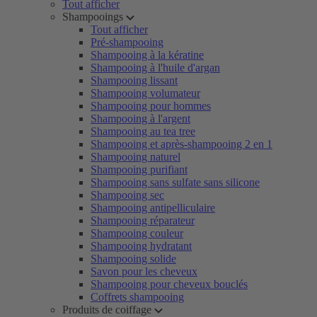
Tout afficher
Shampooings
Tout afficher
Pré-shampooing
Shampooing à la kératine
Shampooing à l'huile d'argan
Shampooing lissant
Shampooing volumateur
Shampooing pour hommes
Shampooing à l'argent
Shampooing au tea tree
Shampooing et après-shampooing 2 en 1
Shampooing naturel
Shampooing purifiant
Shampooing sans sulfate sans silicone
Shampooing sec
Shampooing antipelliculaire
Shampooing réparateur
Shampooing couleur
Shampooing hydratant
Shampooing solide
Savon pour les cheveux
Shampooing pour cheveux bouclés
Coffrets shampooing
Produits de coiffage