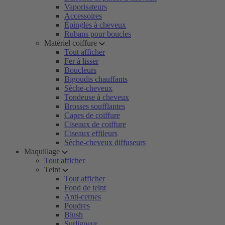
Vaporisateurs
Accessoires
Épingles à cheveux
Rubans pour boucles
Matériel coiffure
Tout afficher
Fer à lisser
Boucleurs
Bigoudis chauffants
Sèche-cheveux
Tondeuse à cheveux
Brosses soufflantes
Capes de coiffure
Ciseaux de coiffure
Ciseaux effileurs
Sèche-cheveux diffuseurs
Maquillage
Tout afficher
Teint
Tout afficher
Fond de teint
Anti-cernes
Poudres
Blush
Surligneur