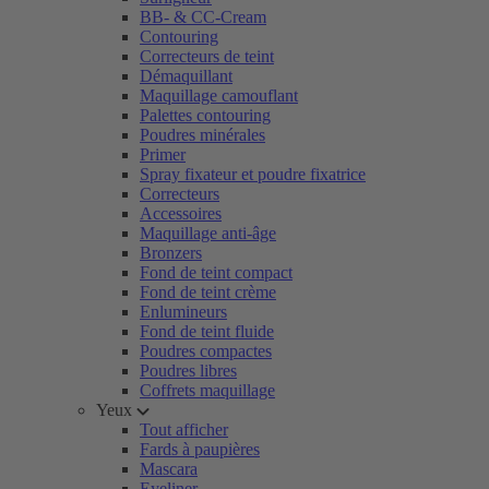
BB- & CC-Cream
Contouring
Correcteurs de teint
Démaquillant
Maquillage camouflant
Palettes contouring
Poudres minérales
Primer
Spray fixateur et poudre fixatrice
Correcteurs
Accessoires
Maquillage anti-âge
Bronzers
Fond de teint compact
Fond de teint crème
Enlumineurs
Fond de teint fluide
Poudres compactes
Poudres libres
Coffrets maquillage
Yeux
Tout afficher
Fards à paupières
Mascara
Eyeliner