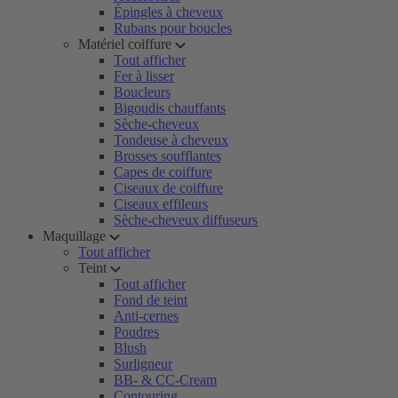
Épingles à cheveux
Rubans pour boucles
Matériel coiffure
Tout afficher
Fer à lisser
Boucleurs
Bigoudis chauffants
Sèche-cheveux
Tondeuse à cheveux
Brosses soufflantes
Capes de coiffure
Ciseaux de coiffure
Ciseaux effileurs
Sèche-cheveux diffuseurs
Maquillage
Tout afficher
Teint
Tout afficher
Fond de teint
Anti-cernes
Poudres
Blush
Surligneur
BB- & CC-Cream
Contouring