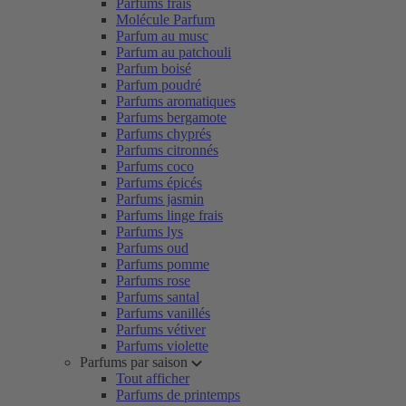
Parfums frais
Molécule Parfum
Parfum au musc
Parfum au patchouli
Parfum boisé
Parfum poudré
Parfums aromatiques
Parfums bergamote
Parfums chyprés
Parfums citronnés
Parfums coco
Parfums épicés
Parfums jasmin
Parfums linge frais
Parfums lys
Parfums oud
Parfums pomme
Parfums rose
Parfums santal
Parfums vanillés
Parfums vétiver
Parfums violette
Parfums par saison
Tout afficher
Parfums de printemps