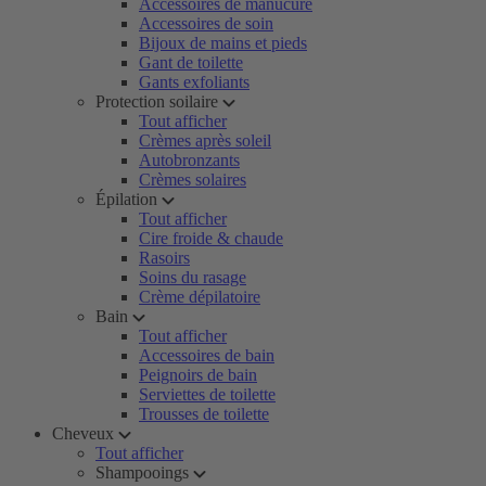
Accessoires de manucure
Accessoires de soin
Bijoux de mains et pieds
Gant de toilette
Gants exfoliants
Protection soilaire
Tout afficher
Crèmes après soleil
Autobronzants
Crèmes solaires
Épilation
Tout afficher
Cire froide & chaude
Rasoirs
Soins du rasage
Crème dépilatoire
Bain
Tout afficher
Accessoires de bain
Peignoirs de bain
Serviettes de toilette
Trousses de toilette
Cheveux
Tout afficher
Shampooings