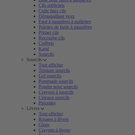
Cils artificiels
Colle faux cils
Démaquillant yeux
Fard à paupières à paillettes
Palettes de fards à paupières
Primer cils
Recourbe-cils
Coffrets
Kajal
Sourcils
Sourcils
Tout afficher
Teinture sourcils
Gel sourcils
Pommade sourcils
Poudre pour sourcils
Crayons à sourcils
Ciseaux sourcils
Pincettes
Lèvres
Tout afficher
Rouges à lèvres
Gloss
Crayons à lèvres