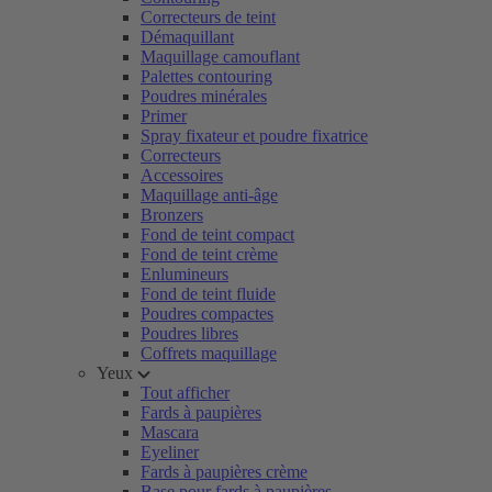
Correcteurs de teint
Démaquillant
Maquillage camouflant
Palettes contouring
Poudres minérales
Primer
Spray fixateur et poudre fixatrice
Correcteurs
Accessoires
Maquillage anti-âge
Bronzers
Fond de teint compact
Fond de teint crème
Enlumineurs
Fond de teint fluide
Poudres compactes
Poudres libres
Coffrets maquillage
Yeux
Tout afficher
Fards à paupières
Mascara
Eyeliner
Fards à paupières crème
Base pour fards à paupières