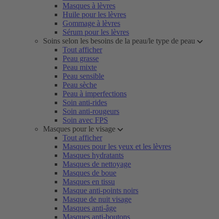
Masques à lèvres
Huile pour les lèvres
Gommage à lèvres
Sérum pour les lèvres
Soins selon les besoins de la peau/le type de peau
Tout afficher
Peau grasse
Peau mixte
Peau sensible
Peau sèche
Peau à imperfections
Soin anti-rides
Soin anti-rougeurs
Soin avec FPS
Masques pour le visage
Tout afficher
Masques pour les yeux et les lèvres
Masques hydratants
Masques de nettoyage
Masques de boue
Masques en tissu
Masque anti-points noirs
Masque de nuit visage
Masques anti-âge
Masques anti-boutons