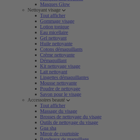
Masques Glow
Nettoyant visage
Tout afficher
Gommage visage
Lotion tonique
Eau micellaire
Gel nettoyant
Huile nettoyante
Cotons démaquillants
Crème nettoyante
Démaquillant
Kit nettoyage visage
Lait nettoyant
Lingettes démaquillantes
Mousse nettoyante
Poudre de nettoyage
Savon pour le visage
Accessoires beauté
Tout afficher
Massage du visage
Brosses de nettoyage du visage
Outils de nettoyage du visage
Gua sha
Miroir de courtoisie
Bandeaux de maquillage