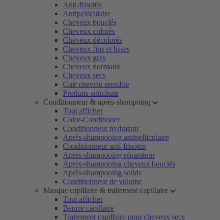
Anti-frisottis
Antipelliculaire
Cheveux bouclés
Cheveux colorés
Cheveux décolorés
Cheveux fins et lisses
Cheveux gras
Cheveux normaux
Cheveux secs
Cuir chevelu sensible
Produits antichute
Conditionneur & après-shampoing
Tout afficher
Color-Conditioner
Conditionneur hydratant
Après-shampooing antipelliculaire
Conditionneur anti-frisottis
Après-shampooing réparateur
Après-shampooing cheveux bouclés
Après-shampooing solide
Conditionneur de volume
Masque capillaire & traitement capillaire
Tout afficher
Beurre capillaire
Traitement capillaire pour cheveux secs