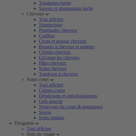
Tondeuses barbe
Savons et shampoings barbe
Cheveux
Tout afficher
Shampoings
Pommades cheveux
Coiffure
Chute et pousse cheveux
Brosses à cheveux et peignes
Crèmes cheveux
Gel pour les cheveux
Pâtes cheveux
Soins cheveux
Tondeuse à cheveux
Soins corps
Tout afficher
Crèmes corps
Déodorants et anti-transpirants
Gels douche
Nettoyage du corps & gommages
Savon
Soins intimes
Droguerie
Tout afficher
Soin du visage