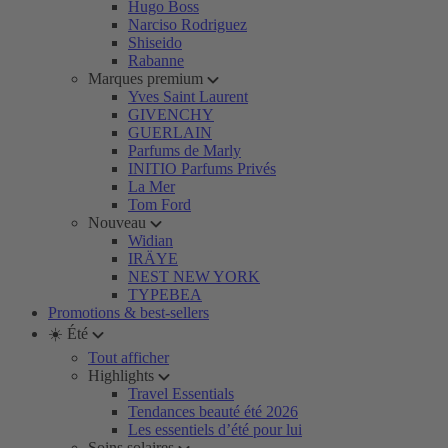
Hugo Boss
Narciso Rodriguez
Shiseido
Rabanne
Marques premium
Yves Saint Laurent
GIVENCHY
GUERLAIN
Parfums de Marly
INITIO Parfums Privés
La Mer
Tom Ford
Nouveau
Widian
IRÄYE
NEST NEW YORK
TYPEBEA
Promotions & best-sellers
☀️ Été
Tout afficher
Highlights
Travel Essentials
Tendances beauté été 2026
Les essentiels d’été pour lui
Soins solaires