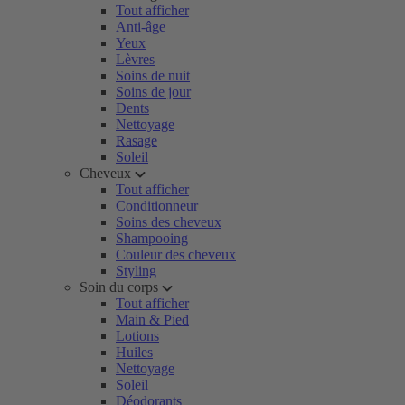
Tout afficher
Anti-âge
Yeux
Lèvres
Soins de nuit
Soins de jour
Dents
Nettoyage
Rasage
Soleil
Cheveux
Tout afficher
Conditionneur
Soins des cheveux
Shampooing
Couleur des cheveux
Styling
Soin du corps
Tout afficher
Main & Pied
Lotions
Huiles
Nettoyage
Soleil
Déodorants