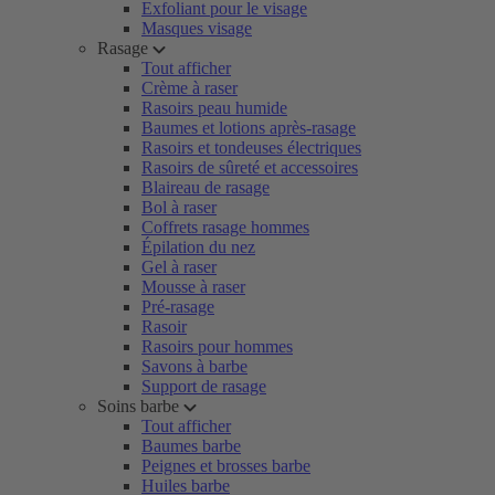
Exfoliant pour le visage
Masques visage
Rasage
Tout afficher
Crème à raser
Rasoirs peau humide
Baumes et lotions après-rasage
Rasoirs et tondeuses électriques
Rasoirs de sûreté et accessoires
Blaireau de rasage
Bol à raser
Coffrets rasage hommes
Épilation du nez
Gel à raser
Mousse à raser
Pré-rasage
Rasoir
Rasoirs pour hommes
Savons à barbe
Support de rasage
Soins barbe
Tout afficher
Baumes barbe
Peignes et brosses barbe
Huiles barbe