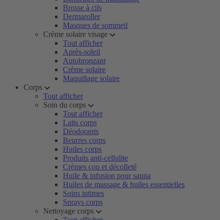
Brosse à cils
Dermaroller
Masques de sommeil
Crème solaire visage
Tout afficher
Après-soleil
Autobronzant
Crème solaire
Maquillage solaire
Corps
Tout afficher
Soin du corps
Tout afficher
Laits corps
Déodorants
Beurres corps
Huiles corps
Produits anti-cellulite
Crèmes cou et décolleté
Huile & infusion pour sauna
Huiles de massage & huiles essentielles
Soins intimes
Sprays corps
Nettoyage corps
Tout afficher