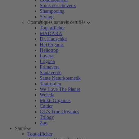
Soins des cheveux
Shampooing
Styling
Cosmétiques naturels certifiés
Tout afficher
MÁDARA
Dr. Hauschka
Hej Organic
Heliotrop
Lavera
Logona
Primavera
Santaverde
Sante Naturkosmetik
Tautropfen
We Love The Planet
Weleda
Mukti Organics
Cattier
GG's True Organics
Trilogy
Zao
Santé
Tout afficher