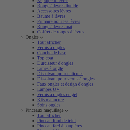
Repulpeur lèvres
Rouge à lèvres liquide
Accessoires lèvres
Baume à lèvres
Primaire pour les lèvres
Rouge à lèvres mat
Coffret de rouges à lèvres
Ongles
Tout afficher
Vernis à ongles
Couche de base
Top coat
Durcisseur d'ongles
Limes à ongle
Dissolvant pour cuticules
Dissolvant pour vernis à ongles
Faux ongles et design d'ongles
Lampes UV
Vernis à ongles en gel
Kits manucure
Soins ongles
Pinceaux maquillage
Tout afficher
Pinceau fond de teint
Pinceau fard à paupières