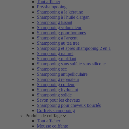
Tout afficher
Pré-shampooing
Shampooing à la kératine
Shampooing à l'huile d'argan
Shampooing lissant
Shampooing volumateur
Shampooing pour hommes
Shampooing à l'argent
Shampooing au tea tree
Shampooing et après-shampooing 2 en 1
Shampooing naturel
Shampooing purifiant
Shampooing sans sulfate sans silicone
Shampooing sec
Shampooing antipelliculaire
Shampooing réparateur
Shampooing couleur
Shampooing hydratant
Shampooing solide
Savon pour les cheveux
Shampooing pour cheveux bouclés
Coffrets shampooing
Produits de coiffage
Tout afficher
Mousse coiffante