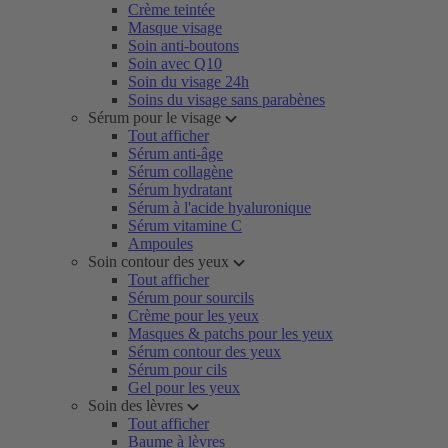
Crème teintée
Masque visage
Soin anti-boutons
Soin avec Q10
Soin du visage 24h
Soins du visage sans parabènes
Sérum pour le visage
Tout afficher
Sérum anti-âge
Sérum collagène
Sérum hydratant
Sérum à l'acide hyaluronique
Sérum vitamine C
Ampoules
Soin contour des yeux
Tout afficher
Sérum pour sourcils
Crème pour les yeux
Masques & patchs pour les yeux
Sérum contour des yeux
Sérum pour cils
Gel pour les yeux
Soin des lèvres
Tout afficher
Baume à lèvres