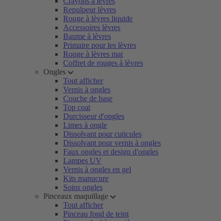
Crayons à lèvres
Repulpeur lèvres
Rouge à lèvres liquide
Accessoires lèvres
Baume à lèvres
Primaire pour les lèvres
Rouge à lèvres mat
Coffret de rouges à lèvres
Ongles
Tout afficher
Vernis à ongles
Couche de base
Top coat
Durcisseur d'ongles
Limes à ongle
Dissolvant pour cuticules
Dissolvant pour vernis à ongles
Faux ongles et design d'ongles
Lampes UV
Vernis à ongles en gel
Kits manucure
Soins ongles
Pinceaux maquillage
Tout afficher
Pinceau fond de teint