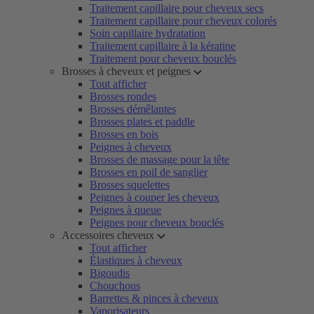
Traitement capillaire pour cheveux secs
Traitement capillaire pour cheveux colorés
Soin capillaire hydratation
Traitement capillaire à la kératine
Traitement pour cheveux bouclés
Brosses à cheveux et peignes
Tout afficher
Brosses rondes
Brosses démêlantes
Brosses plates et paddle
Brosses en bois
Peignes à cheveux
Brosses de massage pour la tête
Brosses en poil de sanglier
Brosses squelettes
Peignes à couper les cheveux
Peignes à queue
Peignes pour cheveux bouclés
Accessoires cheveux
Tout afficher
Élastiques à cheveux
Bigoudis
Chouchous
Barrettes & pinces à cheveux
Vaporisateurs