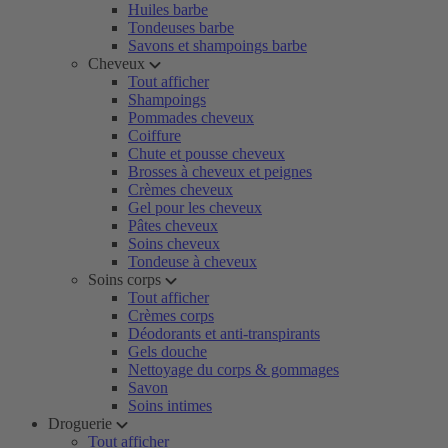
Huiles barbe
Tondeuses barbe
Savons et shampoings barbe
Cheveux
Tout afficher
Shampoings
Pommades cheveux
Coiffure
Chute et pousse cheveux
Brosses à cheveux et peignes
Crèmes cheveux
Gel pour les cheveux
Pâtes cheveux
Soins cheveux
Tondeuse à cheveux
Soins corps
Tout afficher
Crèmes corps
Déodorants et anti-transpirants
Gels douche
Nettoyage du corps & gommages
Savon
Soins intimes
Droguerie
Tout afficher