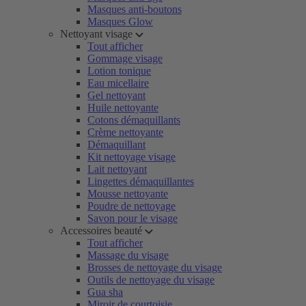
Masques anti-boutons
Masques Glow
Nettoyant visage
Tout afficher
Gommage visage
Lotion tonique
Eau micellaire
Gel nettoyant
Huile nettoyante
Cotons démaquillants
Crème nettoyante
Démaquillant
Kit nettoyage visage
Lait nettoyant
Lingettes démaquillantes
Mousse nettoyante
Poudre de nettoyage
Savon pour le visage
Accessoires beauté
Tout afficher
Massage du visage
Brosses de nettoyage du visage
Outils de nettoyage du visage
Gua sha
Miroir de courtoisie