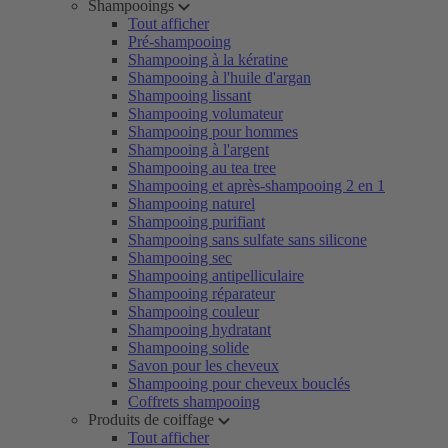
Shampooings
Tout afficher
Pré-shampooing
Shampooing à la kératine
Shampooing à l'huile d'argan
Shampooing lissant
Shampooing volumateur
Shampooing pour hommes
Shampooing à l'argent
Shampooing au tea tree
Shampooing et après-shampooing 2 en 1
Shampooing naturel
Shampooing purifiant
Shampooing sans sulfate sans silicone
Shampooing sec
Shampooing antipelliculaire
Shampooing réparateur
Shampooing couleur
Shampooing hydratant
Shampooing solide
Savon pour les cheveux
Shampooing pour cheveux bouclés
Coffrets shampooing
Produits de coiffage
Tout afficher