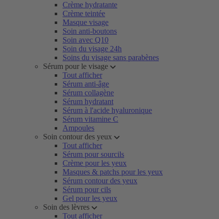
Crème hydratante
Crème teintée
Masque visage
Soin anti-boutons
Soin avec Q10
Soin du visage 24h
Soins du visage sans parabènes
Sérum pour le visage
Tout afficher
Sérum anti-âge
Sérum collagène
Sérum hydratant
Sérum à l'acide hyaluronique
Sérum vitamine C
Ampoules
Soin contour des yeux
Tout afficher
Sérum pour sourcils
Crème pour les yeux
Masques & patchs pour les yeux
Sérum contour des yeux
Sérum pour cils
Gel pour les yeux
Soin des lèvres
Tout afficher