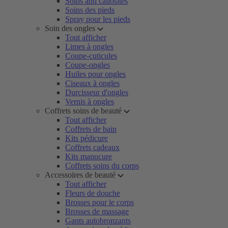
Soins anti callosités
Soins des pieds
Spray pour les pieds
Soin des ongles
Tout afficher
Limes à ongles
Coupe-cuticules
Coupe-ongles
Huiles pour ongles
Ciseaux à ongles
Durcisseur d'ongles
Vernis à ongles
Coffrets soins de beauté
Tout afficher
Coffrets de bain
Kits pédicure
Coffrets cadeaux
Kits manucure
Coffrets soins du corps
Accessoires de beauté
Tout afficher
Fleurs de douche
Brosses pour le corps
Brosses de massage
Gants autobronzants