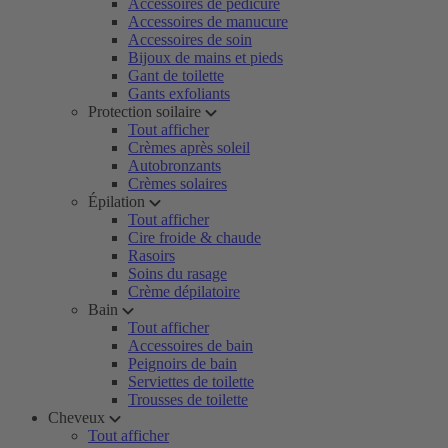
Accessoires de pédicure
Accessoires de manucure
Accessoires de soin
Bijoux de mains et pieds
Gant de toilette
Gants exfoliants
Protection soilaire
Tout afficher
Crèmes après soleil
Autobronzants
Crèmes solaires
Épilation
Tout afficher
Cire froide & chaude
Rasoirs
Soins du rasage
Crème dépilatoire
Bain
Tout afficher
Accessoires de bain
Peignoirs de bain
Serviettes de toilette
Trousses de toilette
Cheveux
Tout afficher