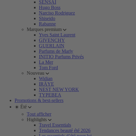
SENSAI
Hugo Boss
Narciso Rodriguez
Shiseido
Rabanne
Marques premium
Yves Saint Laurent
GIVENCHY
GUERLAIN
Parfums de Marly
INITIO Parfums Privés
La Mer
Tom Ford
Nouveau
Widian
IRÄYE
NEST NEW YORK
TYPEBEA
Promotions & best-sellers
☀️ Été
Tout afficher
Highlights
Travel Essentials
Tendances beauté été 2026
Les essentiels d’été pour lui