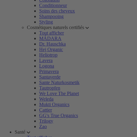
Conditionneur
Soins des cheveux
Shampooing
Styling
Cosmétiques naturels certifiés
Tout afficher
MÁDARA
Dr. Hauschka
Hej Organic
Heliotrop
Lavera
Logona
Primavera
Santaverde
Sante Naturkosmetik
Tautropfen
We Love The Planet
Weleda
Mukti Organics
Cattier
GG's True Organics
Trilogy
Zao
Santé