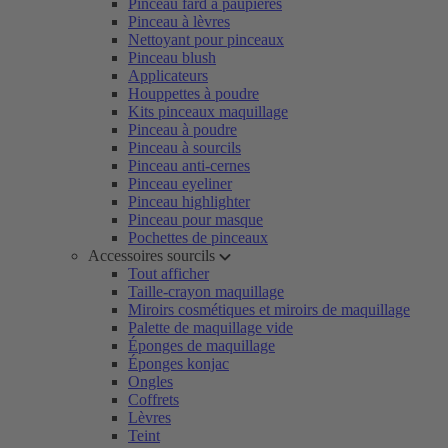
Pinceau fard à paupières
Pinceau à lèvres
Nettoyant pour pinceaux
Pinceau blush
Applicateurs
Houppettes à poudre
Kits pinceaux maquillage
Pinceau à poudre
Pinceau à sourcils
Pinceau anti-cernes
Pinceau eyeliner
Pinceau highlighter
Pinceau pour masque
Pochettes de pinceaux
Accessoires sourcils
Tout afficher
Taille-crayon maquillage
Miroirs cosmétiques et miroirs de maquillage
Palette de maquillage vide
Éponges de maquillage
Éponges konjac
Ongles
Coffrets
Lèvres
Teint