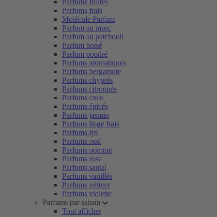
Parfums fruités
Parfums frais
Molécule Parfum
Parfum au musc
Parfum au patchouli
Parfum boisé
Parfum poudré
Parfums aromatiques
Parfums bergamote
Parfums chyprés
Parfums citronnés
Parfums coco
Parfums épicés
Parfums jasmin
Parfums linge frais
Parfums lys
Parfums oud
Parfums pomme
Parfums rose
Parfums santal
Parfums vanillés
Parfums vétiver
Parfums violette
Parfums par saison
Tout afficher