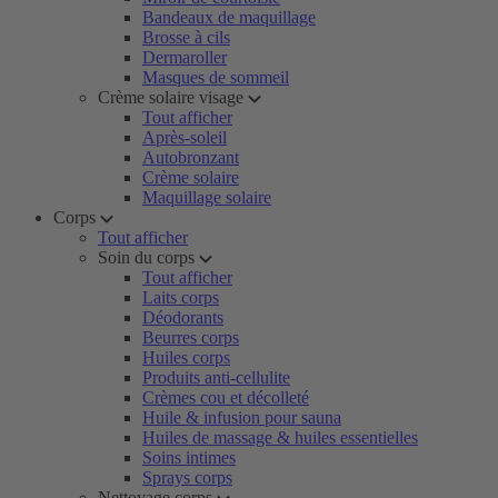
Bandeaux de maquillage
Brosse à cils
Dermaroller
Masques de sommeil
Crème solaire visage
Tout afficher
Après-soleil
Autobronzant
Crème solaire
Maquillage solaire
Corps
Tout afficher
Soin du corps
Tout afficher
Laits corps
Déodorants
Beurres corps
Huiles corps
Produits anti-cellulite
Crèmes cou et décolleté
Huile & infusion pour sauna
Huiles de massage & huiles essentielles
Soins intimes
Sprays corps
Nettoyage corps