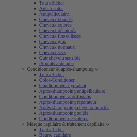
Tout afficher
Anti-frisottis
Antipelliculaire
Cheveux bouclés
Cheveux colorés
Cheveux décolorés
Cheveux fins et lisses
Cheveux gras
Cheveux normaux
Cheveux secs
Cuir chevelu sensible
Produits antichute
Conditionneur & après-shampoing
Tout afficher
Color-Conditioner
Conditionneur hydratant
Après-shampooing antipelliculaire
Conditionneur anti-frisottis
Après-shampooing réparateur
Après-shampooing cheveux bouclés
Après-shampooing solide
Conditionneur de volume
Masque capillaire & traitement capillaire
Tout afficher
Beurre capillaire