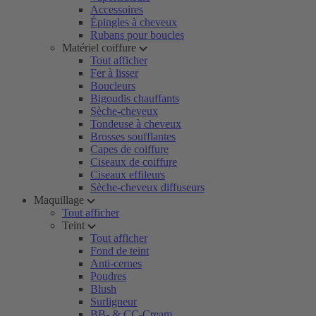
Accessoires
Épingles à cheveux
Rubans pour boucles
Matériel coiffure
Tout afficher
Fer à lisser
Boucleurs
Bigoudis chauffants
Sèche-cheveux
Tondeuse à cheveux
Brosses soufflantes
Capes de coiffure
Ciseaux de coiffure
Ciseaux effileurs
Sèche-cheveux diffuseurs
Maquillage
Tout afficher
Teint
Tout afficher
Fond de teint
Anti-cernes
Poudres
Blush
Surligneur
BB- & CC-Cream