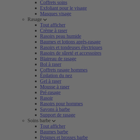
Coffrets soins
Exfoliant pour le visage
Masques visage
Rasage
Tout afficher
Crème à raser
Rasoirs peau humide
Baumes et lotions après-rasage
Rasoirs et tondeuses électriques
Rasoirs de sûreté et accessoires
Blaireau de rasage
Bol à raser
Coffrets rasage hommes
Épilation du nez
Gel à raser
Mousse à raser
Pré-rasage
Rasoir
Rasoirs pour hommes
Savons à barbe
Support de rasage
Soins barbe
Tout afficher
Baumes barbe
Peignes et brosses barbe