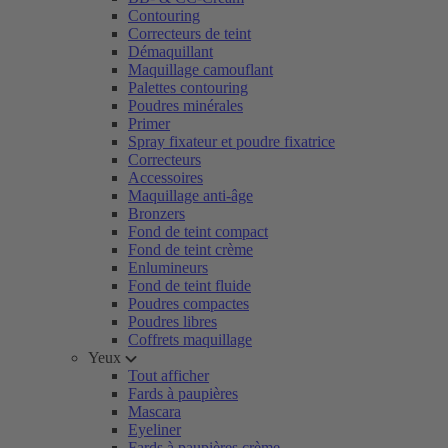
Contouring
Correcteurs de teint
Démaquillant
Maquillage camouflant
Palettes contouring
Poudres minérales
Primer
Spray fixateur et poudre fixatrice
Correcteurs
Accessoires
Maquillage anti-âge
Bronzers
Fond de teint compact
Fond de teint crème
Enlumineurs
Fond de teint fluide
Poudres compactes
Poudres libres
Coffrets maquillage
Yeux
Tout afficher
Fards à paupières
Mascara
Eyeliner
Fards à paupières crème